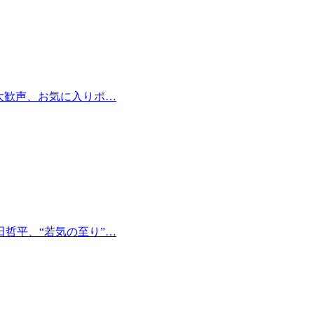
大歓声、お気に入りポ…
哲平、“若気の至り”…