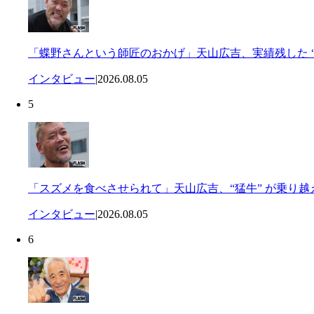
「蝶野さんという師匠のおかげ」天山広吉、実績残した “
インタビュー
|
2026.08.05
5
「スズメを食べさせられて」天山広吉、“猛牛” が乗り
インタビュー
|
2026.08.05
6