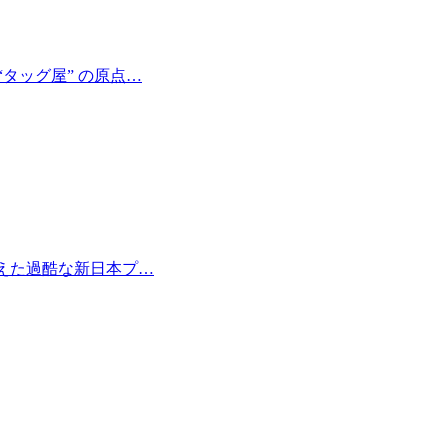
タッグ屋” の原点…
越えた過酷な新日本プ…