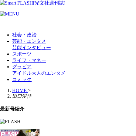
社会・政治
芸能・エンタメ
芸能
インタビュー
スポーツ
ライフ・マネー
グラビア
アイドル
大人のエンタメ
コミック
HOME
>
田口愛佳
最新号紹介