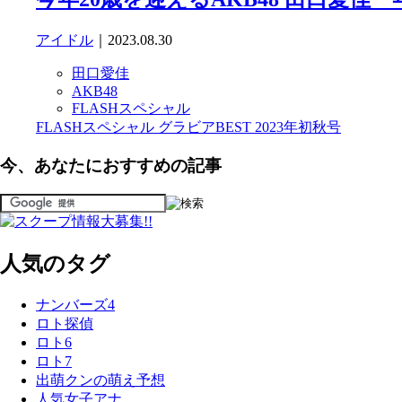
アイドル
｜2023.08.30
田口愛佳
AKB48
FLASHスペシャル
FLASHスペシャル グラビアBEST 2023年初秋号
今、あなたにおすすめの記事
人気のタグ
ナンバーズ4
ロト探偵
ロト6
ロト7
出萌クンの萌え予想
人気女子アナ