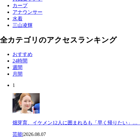
カープ
アナウンサー
水着
三山凌輝
全カテゴリのアクセスランキング
おすすめ
24時間
週間
月間
1
畑芽育、イケメン12人に囲まれるも「早く帰りたい」…
芸能
|
2026.08.07