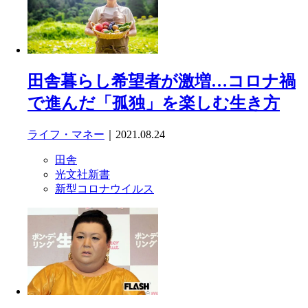
田舎暮らし希望者が激増…コロナ禍
で進んだ「孤独」を楽しむ生き方
ライフ・マネー
｜2021.08.24
田舎
光文社新書
新型コロナウイルス