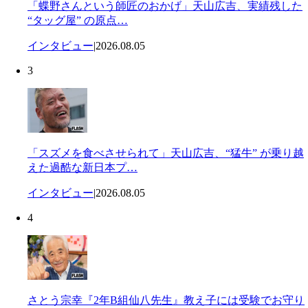
「蝶野さんという師匠のおかげ」天山広吉、実績残した
“タッグ屋” の原点…
インタビュー
|
2026.08.05
3
「スズメを食べさせられて」天山広吉、“猛牛” が乗り越
えた過酷な新日本プ…
インタビュー
|
2026.08.05
4
さとう宗幸『2年B組仙八先生』教え子には受験でお守り