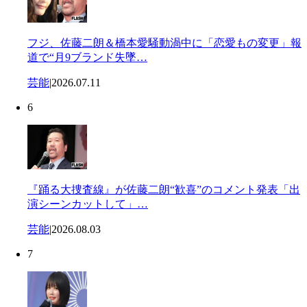
フジ、佐藤二朗＆橋本愛騒動渦中に「恋愛もの変更」報
道で“月9ブランド失墜…
芸能
|
2026.07.11
6
『踊る大捜査線』が佐藤二朗“歓喜”のコメント発表「出
演シーンカットして」…
芸能
|
2026.08.03
7