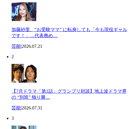
加藤紗里、“お受験ママ” に転身しても「今も現役ギャル
です！」…代表務め…
芸能
|
2026.07.21
2
【7月ドラマ「第1話」グランプリ対談】地上波ドラマ界
の “別班” 独り勝…
芸能
|
2026.07.31
3