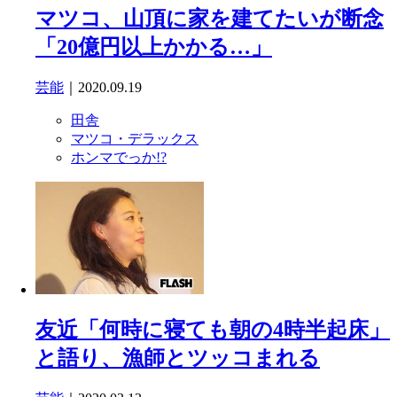
マツコ、山頂に家を建てたいが断念
「20億円以上かかる…」
芸能
｜2020.09.19
田舎
マツコ・デラックス
ホンマでっか!?
友近「何時に寝ても朝の4時半起床」
と語り、漁師とツッコまれる