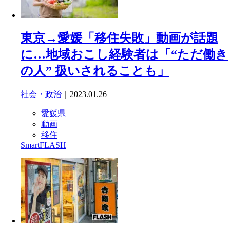
東京→愛媛「移住失敗」動画が話題
に…地域おこし経験者は「“ただ働き
の人” 扱いされることも」
社会・政治
｜2023.01.26
愛媛県
動画
移住
SmartFLASH