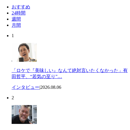
おすすめ
24時間
週間
月間
1
「ロケで『美味しい』なんて絶対言いたくなかった」有
田哲平、“若気の至り”…
インタビュー
|
2026.08.06
2