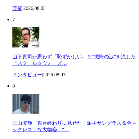
芸能
|
2026.08.03
7
山下真司が思わず「恥ずかしい」と“懺悔の涙”を流した
『スクール☆ウォーズ…
インタビュー
|
2026.08.03
8
三山凌輝 舞台終わりに見せた「派手サングラス＆金ネ
ックレス」な大物姿…“…