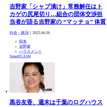
吉野家「シャブ漬け」常務解任はト
カゲの尻尾切り…組合の団体交渉担
当者が語る吉野家の “マッチョ” 体質
社会・政治
｜2022.04.26
田舎
吉野家
ハラスメント
SmartFLASH
黒谷友香、週末は千葉のログハウス