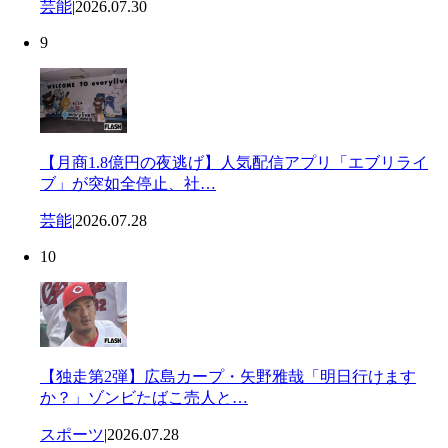
芸能
|
2026.07.30
9
【月商1.8億円の夜逃げ】人気配信アプリ「エブリライ
ブ」が突如全停止、社…
芸能
|
2026.07.28
10
【独走第2弾】広島カープ・矢野雅哉「明日行けます
か？」ゾンビたばこ売人と…
スポーツ
|
2026.07.28