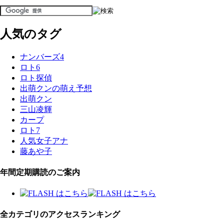
人気のタグ
ナンバーズ4
ロト6
ロト探偵
出萌クンの萌え予想
出萌クン
三山凌輝
カープ
ロト7
人気女子アナ
藤あや子
年間定期購読のご案内
全カテゴリのアクセスランキング