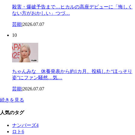
殺害・爆破予告まで…ヒカルの高座デビューに「悔しく
ない方がおかしい」つづ…
芸能
|
2026.07.07
10
ちゃんみな 休養発表から約1カ月、投稿した“ほっそり
姿”にファン騒然…気…
芸能
|
2026.07.07
続きを見る
人気のタグ
ナンバーズ4
ロト6