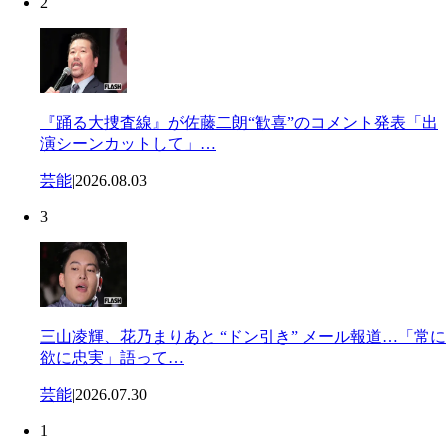
2
『踊る大捜査線』が佐藤二朗“歓喜”のコメント発表「出
演シーンカットして」…
芸能
|
2026.08.03
3
三山凌輝、花乃まりあと “ドン引き” メール報道…「常に
欲に忠実」語って…
芸能
|
2026.07.30
1