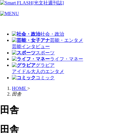
社会・政治
芸能・エンタメ
芸能
インタビュー
スポーツ
ライフ・マネー
グラビア
アイドル
大人のエンタメ
コミック
HOME
>
田舎
田舎
田舎