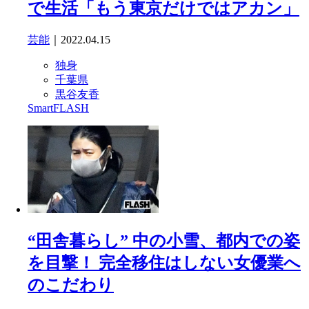
で生活「もう東京だけではアカン」
芸能
｜2022.04.15
独身
千葉県
黒谷友香
SmartFLASH
“田舎暮らし” 中の小雪、都内での姿
を目撃！ 完全移住はしない女優業へ
のこだわり