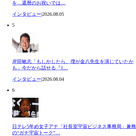
を…還暦のお祝いでは…
インタビュー
|
2026.08.05
5
岸田敏志「もしかしたら、僕が金八先生を演じていたか
も」今だから話せる『1…
インタビュー
|
2026.08.04
6
日テレ5年め女子アナ「社長室宇宙ビジネス事務局」兼務
の“ガチ宇宙トーク”…