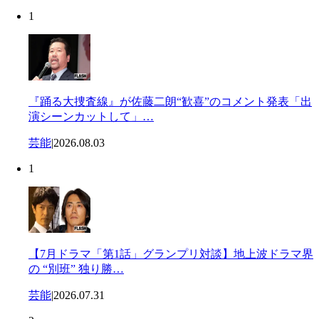
1
『踊る大捜査線』が佐藤二朗“歓喜”のコメント発表「出
演シーンカットして」…
芸能
|
2026.08.03
1
【7月ドラマ「第1話」グランプリ対談】地上波ドラマ界
の “別班” 独り勝…
芸能
|
2026.07.31