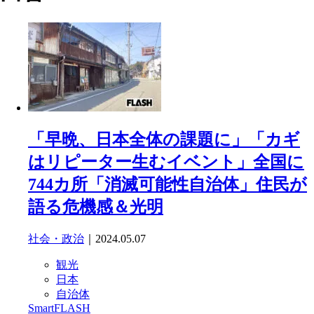
「早晩、日本全体の課題に」「カギ
はリピーター生むイベント」全国に
744カ所「消滅可能性自治体」住民が
語る危機感＆光明
社会・政治
｜2024.05.07
観光
日本
自治体
SmartFLASH