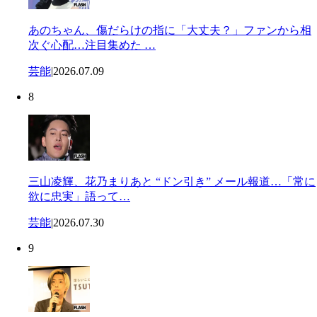
あのちゃん、傷だらけの指に「大丈夫？」ファンから相
次ぐ心配…注目集めた …
芸能
|
2026.07.09
8
三山凌輝、花乃まりあと “ドン引き” メール報道…「常に
欲に忠実」語って…
芸能
|
2026.07.30
9