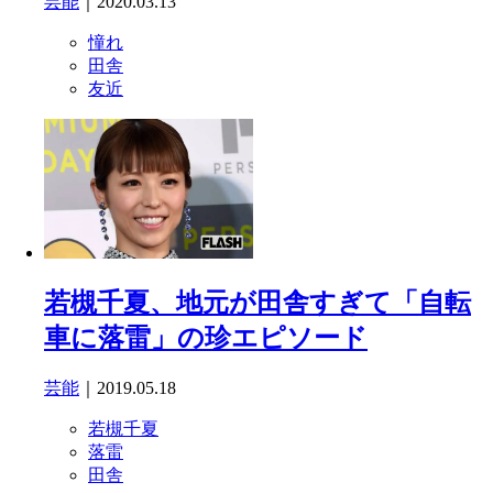
芸能
｜2020.03.13
憧れ
田舎
友近
若槻千夏、地元が田舎すぎて「自転
車に落雷」の珍エピソード
芸能
｜2019.05.18
若槻千夏
落雷
田舎