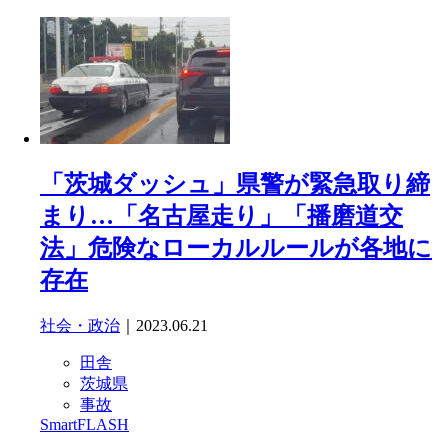
「茨城ダッシュ」県警が緊急取り締
まり…「名古屋走り」「播磨道交
法」危険なローカルルールが各地に
存在
社会・政治
｜2023.06.21
田舎
茨城県
事故
SmartFLASH