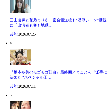
三山凌輝と花乃まりあ 密会報道後も“濃厚シーン”継続
に「出演者も客も地獄…
芸能
|
2026.07.25
4
『坂本冬美のモゴモゴ紅白』最終回／とことんド派手に
決めた “スペシャル王…
芸能
|
2026.07.11
5