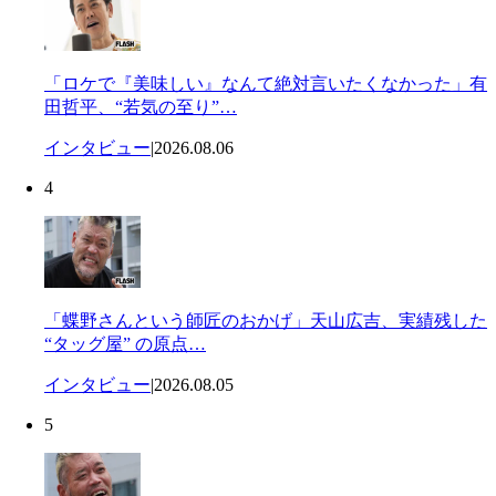
「ロケで『美味しい』なんて絶対言いたくなかった」有
田哲平、“若気の至り”…
インタビュー
|
2026.08.06
4
「蝶野さんという師匠のおかげ」天山広吉、実績残した
“タッグ屋” の原点…
インタビュー
|
2026.08.05
5