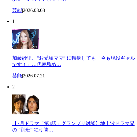
芸能
|
2026.08.03
1
加藤紗里、“お受験ママ” に転身しても「今も現役ギャル
です！」…代表務め…
芸能
|
2026.07.21
2
【7月ドラマ「第1話」グランプリ対談】地上波ドラマ界
の “別班” 独り勝…