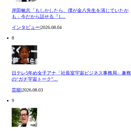
岸田敏志「もしかしたら、僕が金八先生を演じていたか
も」今だから話せる『1…
インタビュー
|
2026.08.04
8
日テレ5年め女子アナ「社長室宇宙ビジネス事務局」兼務
の“ガチ宇宙トーク”…
芸能
|
2026.08.03
9