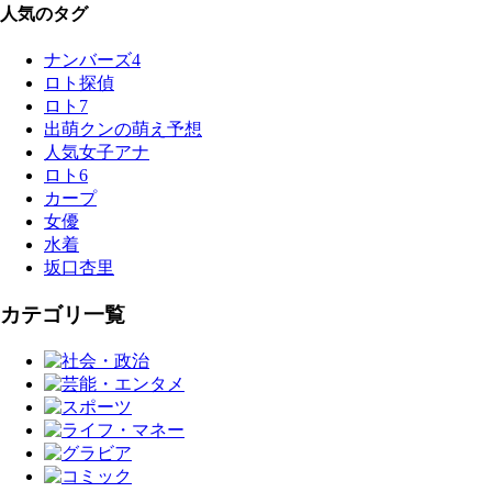
人気のタグ
ナンバーズ4
ロト探偵
ロト7
出萌クンの萌え予想
人気女子アナ
ロト6
カープ
女優
水着
坂口杏里
カテゴリ一覧