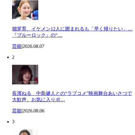
畑芽育、イケメン12人に囲まれるも「早く帰りたい」…
『ブルーロック』の“…
芸能
|
2026.08.07
2
長濱ねる 中島健人との“ラブコメ”映画舞台あいさつで
大歓声、お気に入りポ…
芸能
|
2026.08.06
3