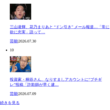
三山凌輝、花乃まりあと “ドン引き” メール報道…「常に
欲に忠実」語って…
芸能
|
2026.07.30
10
投資家・桐谷さん、なりすましアカウントに“ブチギ
レ”投稿「詐欺師が早く逮…
芸能
|
2026.07.09
続きを見る