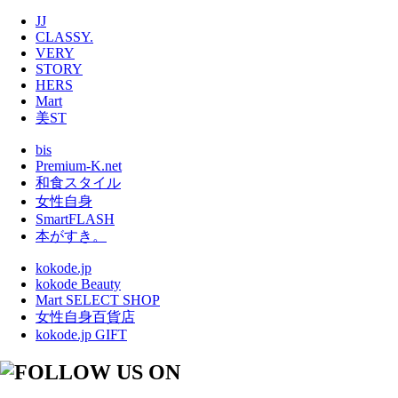
JJ
CLASSY.
VERY
STORY
HERS
Mart
美ST
bis
Premium-K.net
和食スタイル
女性自身
SmartFLASH
本がすき。
kokode.jp
kokode Beauty
Mart SELECT SHOP
女性自身百貨店
kokode.jp GIFT