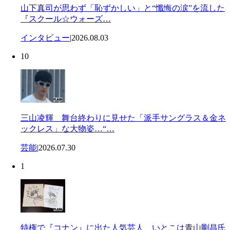
山下真司が思わず「恥ずかしい」と“懺悔の涙”を流した
『スクール☆ウォーズ…
インタビュー
|
2026.08.03
10
三山凌輝 舞台終わりに見せた「派手サングラス＆金ネ
ックレス」な大物姿…“…
芸能
|
2026.07.30
1
特権で『コナン』に出た人気芸人、いとこは青山剛昌氏