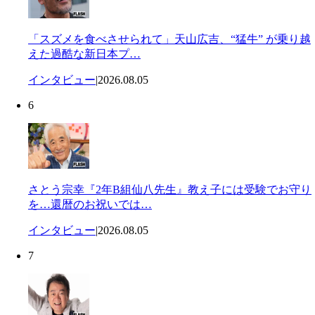
「スズメを食べさせられて」天山広吉、“猛牛” が乗り越
えた過酷な新日本プ…
インタビュー
|
2026.08.05
6
さとう宗幸『2年B組仙八先生』教え子には受験でお守り
を…還暦のお祝いでは…
インタビュー
|
2026.08.05
7