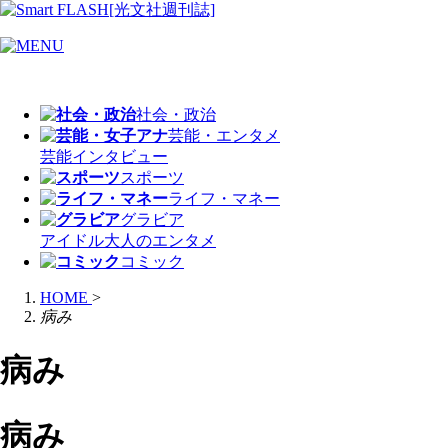
社会・政治
芸能・エンタメ
芸能
インタビュー
スポーツ
ライフ・マネー
グラビア
アイドル
大人のエンタメ
コミック
HOME
>
病み
病み
病み