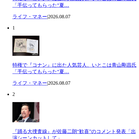
「手伝ってもらった“夏…
ライフ・マネー
|
2026.08.07
1
特権で『コナン』に出た人気芸人、いとこは青山剛昌氏
「手伝ってもらった“夏…
ライフ・マネー
|
2026.08.07
2
『踊る大捜査線』が佐藤二朗“歓喜”のコメント発表「出
演シーンカットして」…