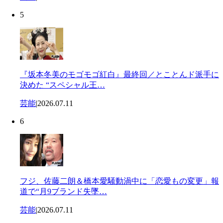
5
『坂本冬美のモゴモゴ紅白』最終回／とことんド派手に
決めた “スペシャル王…
芸能
|
2026.07.11
6
フジ、佐藤二朗＆橋本愛騒動渦中に「恋愛もの変更」報
道で“月9ブランド失墜…
芸能
|
2026.07.11