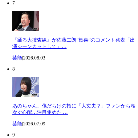
7
『踊る大捜査線』が佐藤二朗“歓喜”のコメント発表「出
演シーンカットして」…
芸能
|
2026.08.03
8
あのちゃん、傷だらけの指に「大丈夫？」ファンから相
次ぐ心配…注目集めた …
芸能
|
2026.07.09
9