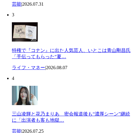
芸能
|
2026.07.31
3
特権で『コナン』に出た人気芸人、いとこは青山剛昌氏
「手伝ってもらった“夏…
ライフ・マネー
|
2026.08.07
4
三山凌輝と花乃まりあ 密会報道後も“濃厚シーン”継続
に「出演者も客も地獄…
芸能
|
2026.07.25