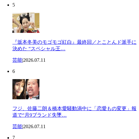
5
『坂本冬美のモゴモゴ紅白』最終回／とことんド派手に
決めた “スペシャル王…
芸能
|
2026.07.11
6
フジ、佐藤二朗＆橋本愛騒動渦中に「恋愛もの変更」報
道で“月9ブランド失墜…
芸能
|
2026.07.11
7