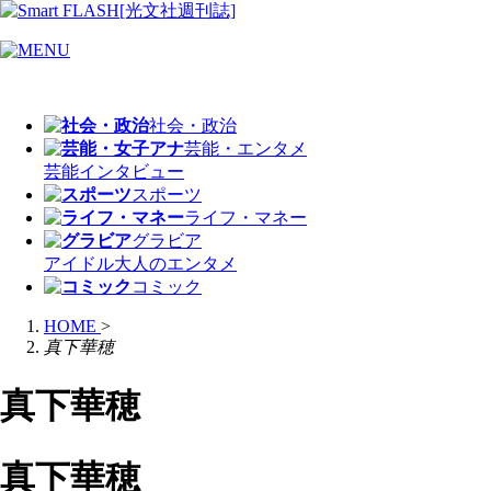
社会・政治
芸能・エンタメ
芸能
インタビュー
スポーツ
ライフ・マネー
グラビア
アイドル
大人のエンタメ
コミック
HOME
>
真下華穂
真下華穂
真下華穂