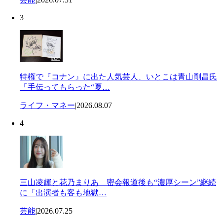
3
特権で『コナン』に出た人気芸人、いとこは青山剛昌氏
「手伝ってもらった“夏…
ライフ・マネー
|
2026.08.07
4
三山凌輝と花乃まりあ 密会報道後も“濃厚シーン”継続
に「出演者も客も地獄…
芸能
|
2026.07.25