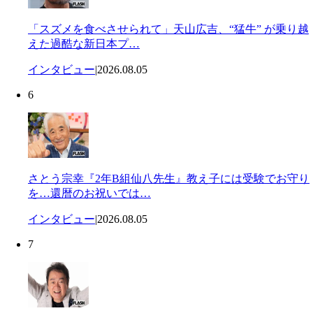
「スズメを食べさせられて」天山広吉、“猛牛” が乗り越
えた過酷な新日本プ…
インタビュー
|
2026.08.05
6
さとう宗幸『2年B組仙八先生』教え子には受験でお守り
を…還暦のお祝いでは…
インタビュー
|
2026.08.05
7