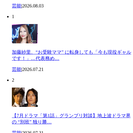
芸能
|
2026.08.03
1
加藤紗里、“お受験ママ” に転身しても「今も現役ギャル
です！」…代表務め…
芸能
|
2026.07.21
2
【7月ドラマ「第1話」グランプリ対談】地上波ドラマ界
の “別班” 独り勝…
芸能
|
2026.07.31