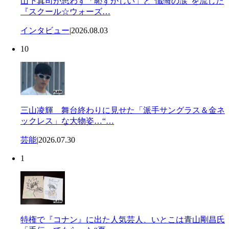
山下真司が思わず「恥ずかしい」と“懺悔の涙”を流した
『スクール☆ウォーズ…
インタビュー
|
2026.08.03
10
三山凌輝 舞台終わりに見せた「派手サングラス＆金ネ
ックレス」な大物姿…“…
芸能
|
2026.07.30
1
特権で『コナン』に出た人気芸人、いとこは青山剛昌氏