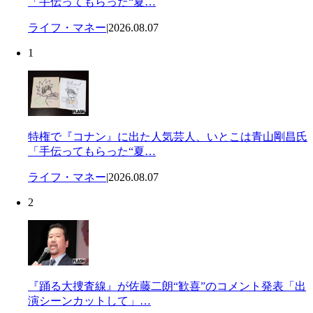
「手伝ってもらった“夏…
ライフ・マネー
|
2026.08.07
1
特権で『コナン』に出た人気芸人、いとこは青山剛昌氏
「手伝ってもらった“夏…
ライフ・マネー
|
2026.08.07
2
『踊る大捜査線』が佐藤二朗“歓喜”のコメント発表「出
演シーンカットして」…