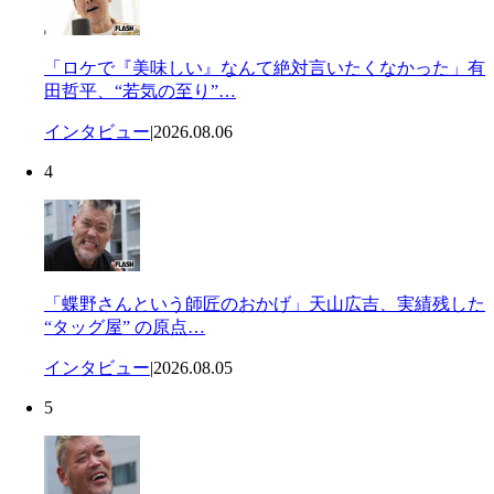
「ロケで『美味しい』なんて絶対言いたくなかった」有
田哲平、“若気の至り”…
インタビュー
|
2026.08.06
4
「蝶野さんという師匠のおかげ」天山広吉、実績残した
“タッグ屋” の原点…
インタビュー
|
2026.08.05
5