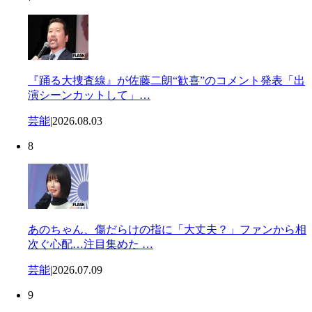
『踊る大捜査線』が佐藤二朗“歓喜”のコメント発表「出
演シーンカットして」…
芸能
|
2026.08.03
8
あのちゃん、傷だらけの指に「大丈夫？」ファンから相
次ぐ心配…注目集めた …
芸能
|
2026.07.09
9