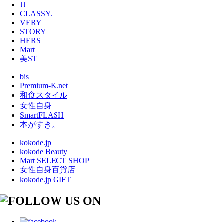
JJ
CLASSY.
VERY
STORY
HERS
Mart
美ST
bis
Premium-K.net
和食スタイル
女性自身
SmartFLASH
本がすき。
kokode.jp
kokode Beauty
Mart SELECT SHOP
女性自身百貨店
kokode.jp GIFT