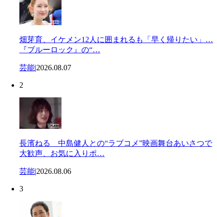
畑芽育、イケメン12人に囲まれるも「早く帰りたい」…
『ブルーロック』の“…
芸能
|
2026.08.07
2
長濱ねる 中島健人との“ラブコメ”映画舞台あいさつで
大歓声、お気に入りポ…
芸能
|
2026.08.06
3