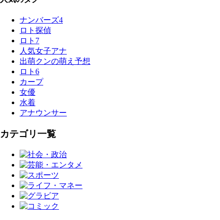
ナンバーズ4
ロト探偵
ロト7
人気女子アナ
出萌クンの萌え予想
ロト6
カープ
女優
水着
アナウンサー
カテゴリ一覧