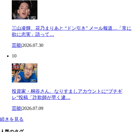
三山凌輝、花乃まりあと “ドン引き” メール報道…「常に
欲に忠実」語って…
芸能
|
2026.07.30
10
投資家・桐谷さん、なりすましアカウントに“ブチギ
レ”投稿「詐欺師が早く逮…
芸能
|
2026.07.09
続きを見る
人気のタグ