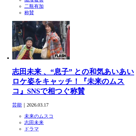
二瓶有加
称賛
志田未来 、“息子” との和気あいあい
ロケ姿をキャッチ！『未来のムス
コ』SNSで相つぐ称賛
芸能
｜2026.03.17
未来のムスコ
志田未来
ドラマ