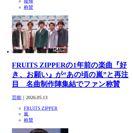
復帰
称賛
FRUITS ZIPPERの1年前の楽曲『好
き、お願い』が“あの頃の嵐”と再注
目 名曲制作陣集結でファン称賛
芸能
｜2026.05.13
FRUITS ZIPPER
嵐
称賛