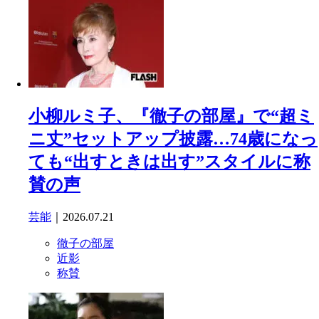
小柳ルミ子、『徹子の部屋』で“超ミ
ニ丈”セットアップ披露…74歳になっ
ても“出すときは出す”スタイルに称
賛の声
芸能
｜2026.07.21
徹子の部屋
近影
称賛