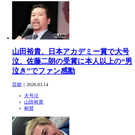
山田裕貴、日本アカデミー賞で大号
泣、佐藤二朗の受賞に本人以上の“男
泣き”でファン感動
芸能
｜2026.03.14
大号泣
山田裕貴
称賛