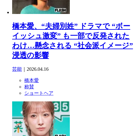
橋本愛、“夫婦別姓” ドラマで “ボー
イッシュ激変” も一部で反発された
わけ…懸念される “社会派イメージ”
浸透の影響
芸能
｜2026.04.16
橋本愛
称賛
ショートヘア