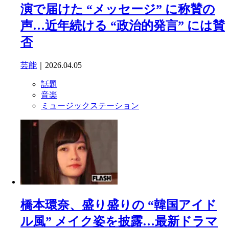
演で届けた “メッセージ” に称賛の
声…近年続ける “政治的発言” には賛
否
芸能
｜2026.04.05
話題
音楽
ミュージックステーション
橋本環奈、盛り盛りの “韓国アイド
ル風” メイク姿を披露…最新ドラマ