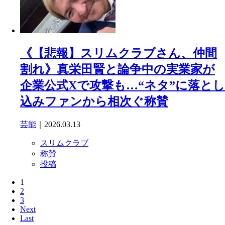
《【悲報】スリムクラブさん、仲間
割れ》真栄田賢と論争中の実業家が
企業公式Xで攻撃も…“ネタ”に落とし
込みファンから相次ぐ称賛
芸能
｜2026.03.13
スリムクラブ
称賛
投稿
1
2
3
Next
Last