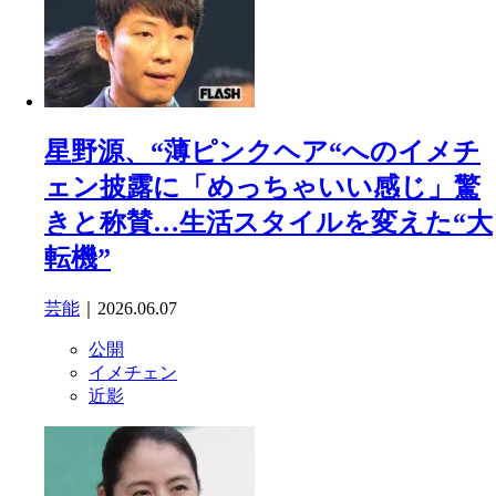
星野源、“薄ピンクヘア“へのイメチ
ェン披露に「めっちゃいい感じ」驚
きと称賛…生活スタイルを変えた“大
転機”
芸能
｜2026.06.07
公開
イメチェン
近影