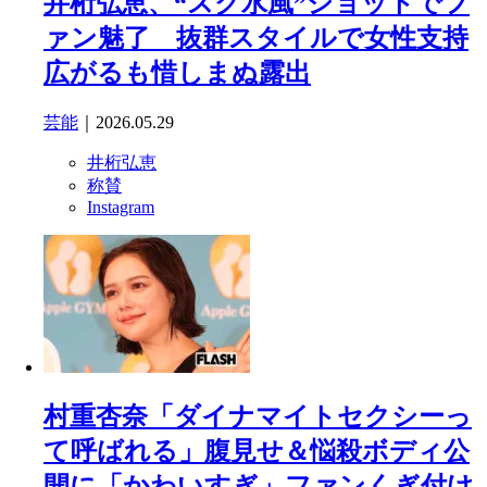
井桁弘恵、“スク水風”ショットでフ
ァン魅了 抜群スタイルで女性支持
広がるも惜しまぬ露出
芸能
｜2026.05.29
井桁弘恵
称賛
Instagram
村重杏奈「ダイナマイトセクシーっ
て呼ばれる」腹見せ＆悩殺ボディ公
開に「かわいすぎ」ファンくぎ付け