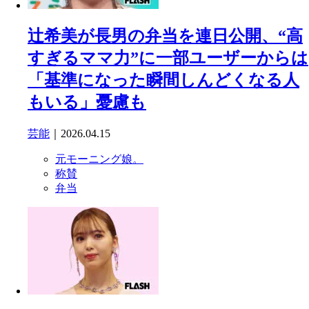
辻希美が長男の弁当を連日公開、“高
すぎるママ力”に一部ユーザーからは
「基準になった瞬間しんどくなる人
もいる」憂慮も
芸能
｜2026.04.15
元モーニング娘。
称賛
弁当