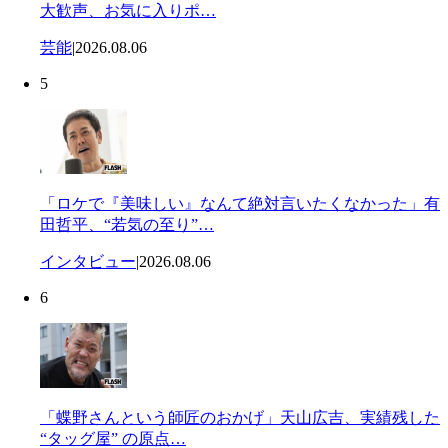
大歓声、お気に入りポ…
芸能
|
2026.08.06
5
「ロケで『美味しい』なんて絶対言いたくなかった」有
田哲平、“若気の至り”…
インタビュー
|
2026.08.06
6
「蝶野さんという師匠のおかげ」天山広吉、実績残した
“タッグ屋” の原点…