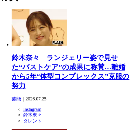
鈴木奈々 ランジェリー姿で見せ
た“バストケア”の成果に称賛…離婚
から5年“体型コンプレックス”克服の
努力
芸能
｜2026.07.25
Instagram
鈴木奈々
タレント