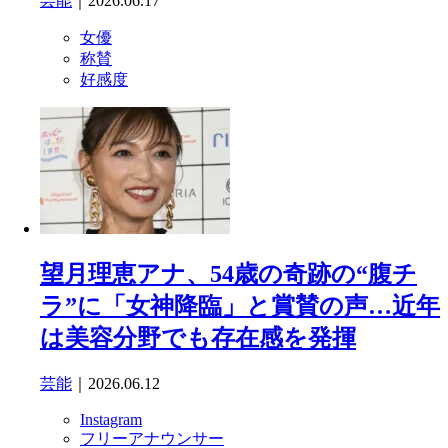
芸能
｜2026.06.17
女優
称賛
好感度
望月理恵アナ、54歳の奇跡の“腹チ
ラ”に「女神降臨」と賞賛の声…近年
は美容分野でも存在感を発揮
芸能
｜2026.06.12
Instagram
フリーアナウンサー