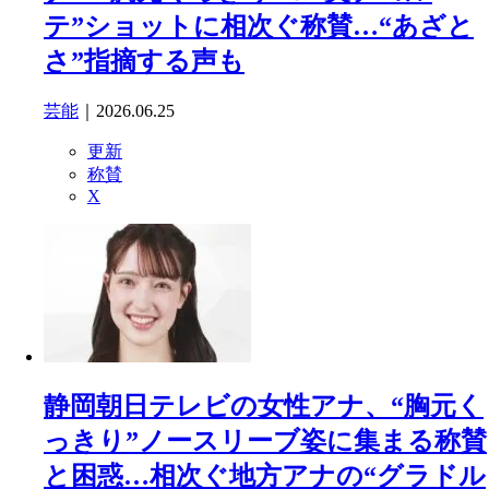
テ”ショットに相次ぐ称賛…“あざと
さ”指摘する声も
芸能
｜2026.06.25
更新
称賛
X
静岡朝日テレビの女性アナ、“胸元く
っきり”ノースリーブ姿に集まる称賛
と困惑…相次ぐ地方アナの“グラドル