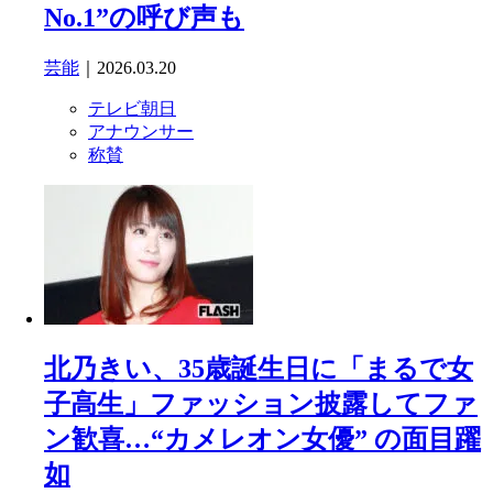
No.1”の呼び声も
芸能
｜2026.03.20
テレビ朝日
アナウンサー
称賛
北乃きい、35歳誕生日に「まるで女
子高生」ファッション披露してファ
ン歓喜…“カメレオン女優” の面目躍
如