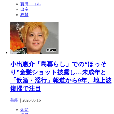
藤田ニコル
出産
称賛
小出恵介「島暮らし」での“ほっそ
り”金髪ショット披露し…未成年と
「飲酒・淫行」報道から9年、地上波
復帰で注目
芸能
｜2026.05.16
金髪