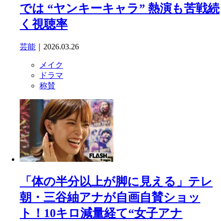
では “ヤンキーキャラ” 熱演も苦戦続
く視聴率
芸能
｜2026.03.26
メイク
ドラマ
称賛
「体の半分以上が脚に見える」テレ
朝・三谷紬アナが自画自賛ショッ
ト！10キロ減量経て“女子アナ