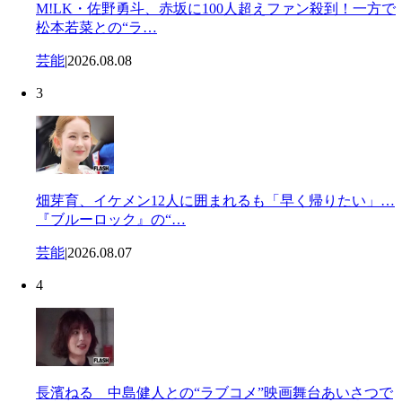
M!LK・佐野勇斗、赤坂に100人超えファン殺到！一方で
松本若菜との“ラ…
芸能
|
2026.08.08
3
畑芽育、イケメン12人に囲まれるも「早く帰りたい」…
『ブルーロック』の“…
芸能
|
2026.08.07
4
長濱ねる 中島健人との“ラブコメ”映画舞台あいさつで