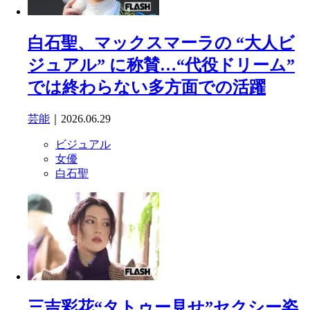
白石聖、マックスマーラの “大人ビ
ジュアル” に称賛…“代役ドリーム”
では終わらない多方面での活躍
芸能
｜2026.06.29
ビジュアル
女優
白石聖
三吉彩花“タトゥー見せ”セクシー姿