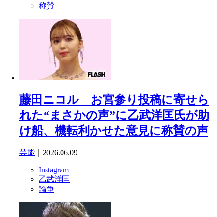
称賛
藤田ニコル お宮参り投稿に寄せら
れた“まさかの声”に乙武洋匡氏が助
け船、機転利かせた意見に称賛の声
芸能
｜2026.06.09
Instagram
乙武洋匡
論争