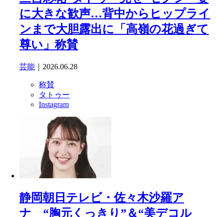
に大きな歓声…背中からヒップライ
ンまで大胆露出に「高嶺の花過ぎて
尊い」称賛
芸能
｜2026.06.28
称賛
タトゥー
Instagram
静岡朝日テレビ・佐々木沙羅ア
ナ “胸元くっきり”＆“美デコル