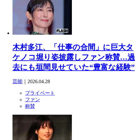
木村多江、「仕事の合間」に巨大タ
ケノコ堀り姿披露しファン称賛…過
去にも垣間見せていた“豊富な経験”
芸能
｜2026.04.28
プライベート
ファン
称賛