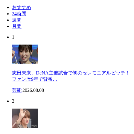
おすすめ
24時間
週間
月間
1
志田未来、DeNA主催試合で初のセレモニアルピッチ！
ファン歴9年で背番…
芸能
|
2026.08.08
2