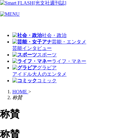
社会・政治
芸能・エンタメ
芸能
インタビュー
スポーツ
ライフ・マネー
グラビア
アイドル
大人のエンタメ
コミック
HOME
>
称賛
称賛
称賛