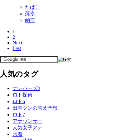
たばこ
薄幸
納言
1
2
Next
Last
人気のタグ
ナンバーズ4
ロト探偵
ロト6
出萌クンの萌え予想
ロト7
アナウンサー
人気女子アナ
水着