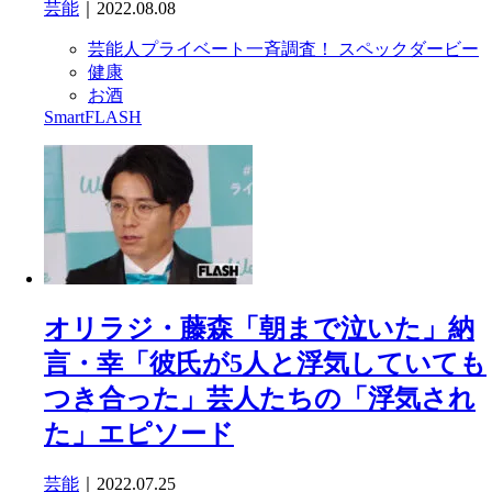
芸能
｜2022.08.08
芸能人プライベート一斉調査！ スペックダービー
健康
お酒
SmartFLASH
オリラジ・藤森「朝まで泣いた」納
言・幸「彼氏が5人と浮気していても
つき合った」芸人たちの「浮気され
た」エピソード
芸能
｜2022.07.25