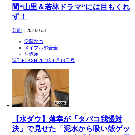
間“山里＆若林ドラマ”には目もくれ
ず！
芸能
｜2023.05.31
安藤なつ
メイプル超合金
居酒屋
週刊FLASH 2023年6月13日号
【水ダウ】薄幸が「タバコ我慢対
決」で見せた「泥水から吸い殻ゲッ