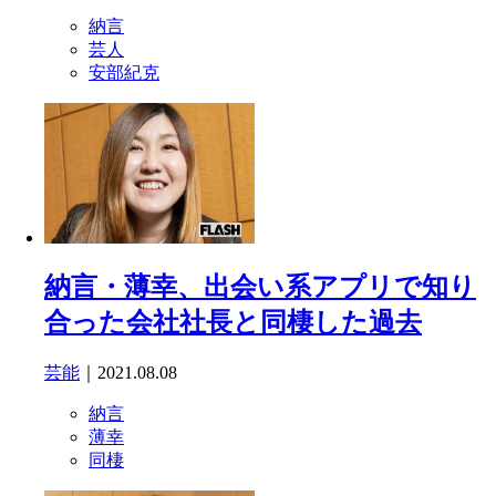
納言
芸人
安部紀克
納言・薄幸、出会い系アプリで知り
合った会社社長と同棲した過去
芸能
｜2021.08.08
納言
薄幸
同棲