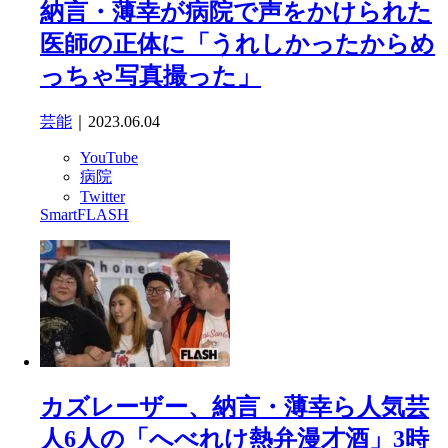
納言・薄幸が病院で声をかけられた
医師の正体に「うれしかったからめ
っちゃ写真撮った」
芸能
｜2023.06.04
YouTube
病院
Twitter
SmartFLASH
カズレーザー、納言・薄幸ら人気芸
人6人の「へべれけ熱弁漫才酒」3時