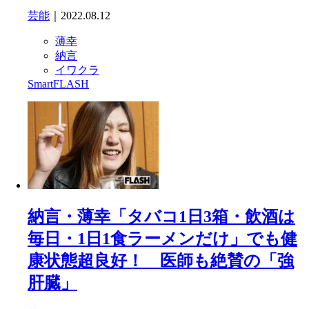
芸能
｜2022.08.12
薄幸
納言
イワクラ
SmartFLASH
納言・薄幸「タバコ1日3箱・飲酒は
毎日・1日1食ラーメンだけ」でも健
康状態超良好！ 医師も絶賛の「強
肝臓」