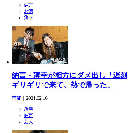
納言
お酒
薄幸
納言・薄幸が相方にダメ出し「遅刻
ギリギリで来て、熱で帰った」
芸能
｜2021.02.16
薄幸
納言
芸人