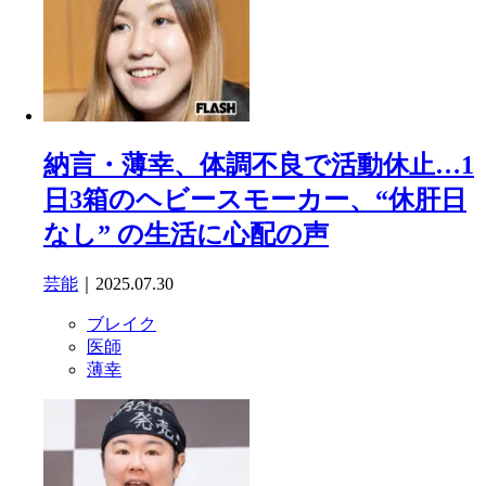
納言・薄幸、体調不良で活動休止…1
日3箱のヘビースモーカー、“休肝日
なし” の生活に心配の声
芸能
｜2025.07.30
ブレイク
医師
薄幸