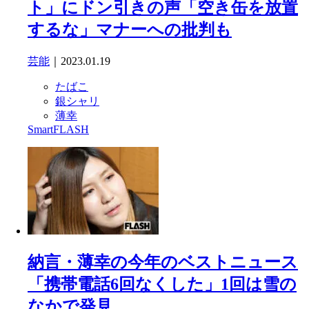
ト」にドン引きの声「空き缶を放置
するな」マナーへの批判も
芸能
｜2023.01.19
たばこ
銀シャリ
薄幸
SmartFLASH
納言・薄幸の今年のベストニュース
「携帯電話6回なくした」1回は雪の
なかで発見