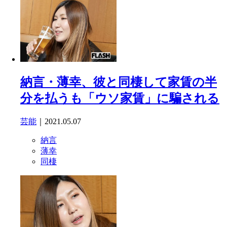
納言・薄幸、彼と同棲して家賃の半
分を払うも「ウソ家賃」に騙される
芸能
｜2021.05.07
納言
薄幸
同棲