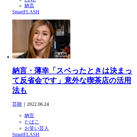
納言
SmartFLASH
納言・薄幸「スベったときは決まっ
て反省会です」意外な喫茶店の活用
法も
芸能
｜2022.06.24
納言
たばこ
お笑い芸人
SmartFLASH