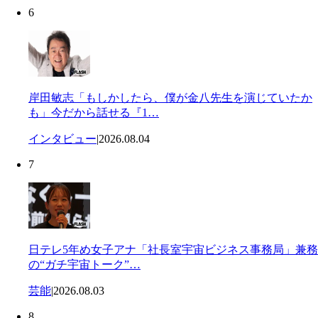
6
岸田敏志「もしかしたら、僕が金八先生を演じていたか
も」今だから話せる『1…
インタビュー
|
2026.08.04
7
日テレ5年め女子アナ「社長室宇宙ビジネス事務局」兼務
の“ガチ宇宙トーク”…
芸能
|
2026.08.03
8