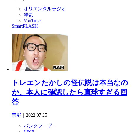
オリエンタルラジオ
浮気
YouTube
SmartFLASH
トレエンたかしの怪伝説は本当なの
か、本人に確認したら直球すぎる回
答
芸能
｜2022.07.25
パンクブーブー
LINE