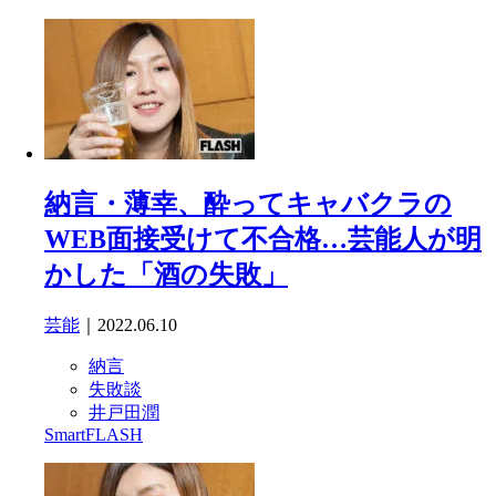
納言・薄幸、酔ってキャバクラの
WEB面接受けて不合格…芸能人が明
かした「酒の失敗」
芸能
｜2022.06.10
納言
失敗談
井戸田潤
SmartFLASH