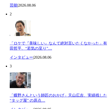
芸能
|
2026.08.06
2
「ロケで『美味しい』なんて絶対言いたくなかった」有
田哲平、“若気の至り”…
インタビュー
|
2026.08.06
3
「蝶野さんという師匠のおかげ」天山広吉、実績残した
“タッグ屋” の原点…