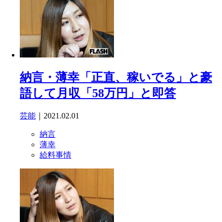
納言・薄幸「正直、稼いでる」と豪
語して月収「58万円」と即答
芸能
｜2021.02.01
納言
薄幸
給料事情