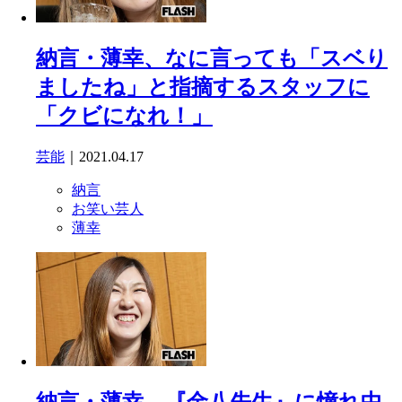
納言・薄幸、なに言っても「スベり
ましたね」と指摘するスタッフに
「クビになれ！」
芸能
｜2021.04.17
納言
お笑い芸人
薄幸
納言・薄幸、『金八先生』に憧れ中