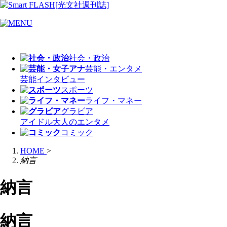
社会・政治
芸能・エンタメ
芸能
インタビュー
スポーツ
ライフ・マネー
グラビア
アイドル
大人のエンタメ
コミック
HOME
>
納言
納言
納言