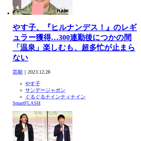
やす子、『ヒルナンデス！』のレギ
ュラー獲得…300連勤後につかの間
「温泉」楽しむも、超多忙が止まら
ない
芸能
｜2023.12.28
やす子
サンデージャポン
ぐるぐるナインティナイン
SmartFLASH