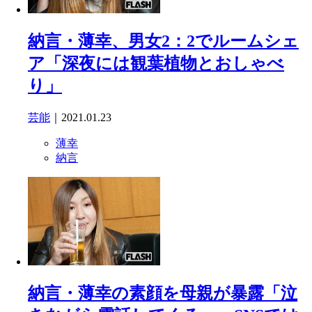
納言・薄幸、男女2：2でルームシェ
ア「深夜には観葉植物とおしゃべ
り」
芸能
｜2021.01.23
薄幸
納言
納言・薄幸の素顔を母親が暴露「泣