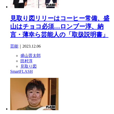
見取り図リリーはコーヒー常備、盛
山はチョコ必須…ロンブー淳、納
言・薄幸ら芸能人の「取扱説明書」
芸能
｜2023.12.06
盛山晋太郎
田村淳
見取り図
SmartFLASH