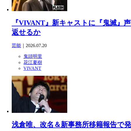
『VIVANT』新キャストに『鬼滅』
返せるか
芸能
｜2026.07.20
鬼頭明里
花江夏樹
VIVANT
浅倉唯、改名＆新事務所移籍報告で