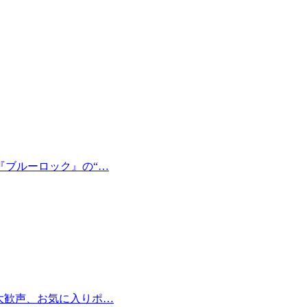
『ブルーロック』の“…
大歓声、お気に入りポ…