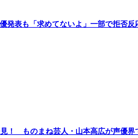
声優発表も「求めてないよ」一部で拒否反応
発見！ ものまね芸人・山本高広が声優界