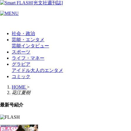
社会・政治
芸能・エンタメ
芸能
インタビュー
スポーツ
ライフ・マネー
グラビア
アイドル
大人のエンタメ
コミック
HOME
>
花江夏樹
最新号紹介