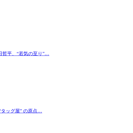
哲平、“若気の至り”…
タッグ屋” の原点…