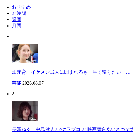
おすすめ
24時間
週間
月間
1
畑芽育、イケメン12人に囲まれるも「早く帰りたい」…
芸能
|
2026.08.07
2
長濱ねる 中島健人との“ラブコメ”映画舞台あいさつで