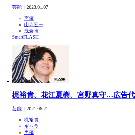
芸能
｜2023.01.07
声優
山寺宏一
浅倉唯
SmartFLASH
梶裕貴、花江夏樹、宮野真守…広告代
芸能
｜2021.06.21
梶裕貴
ギャラ
声優