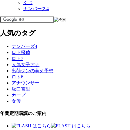
くじ
ナンバーズ4
人気のタグ
ナンバーズ4
ロト探偵
ロト7
人気女子アナ
出萌クンの萌え予想
ロト6
アナウンサー
坂口杏里
カープ
女優
年間定期購読のご案内