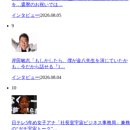
を…還暦のお祝いでは…
インタビュー
|
2026.08.05
9
岸田敏志「もしかしたら、僕が金八先生を演じていたか
も」今だから話せる『1…
インタビュー
|
2026.08.04
10
日テレ5年め女子アナ「社長室宇宙ビジネス事務局」兼務
の“ガチ宇宙トーク”…