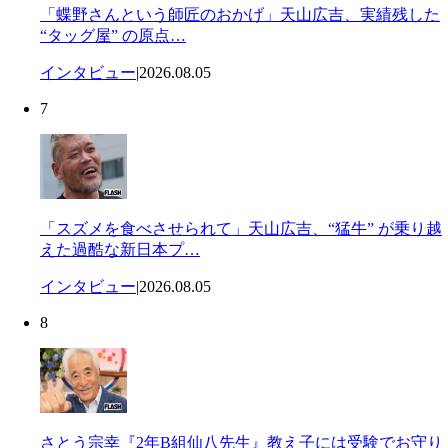
「蝶野さんという師匠のおかげ」天山広吉、実績残した
“タッグ屋” の原点…
インタビュー
|
2026.08.05
7
「スズメを食べさせられて」天山広吉、“猛牛” が乗り越
えた過酷な新日本プ…
インタビュー
|
2026.08.05
8
さとう宗幸『2年B組仙八先生』教え子には受験でお守り