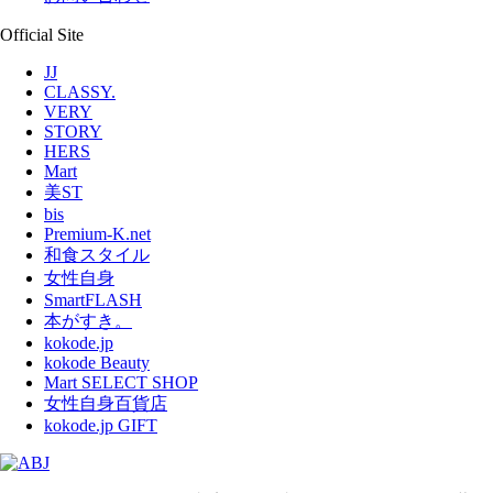
Official Site
JJ
CLASSY.
VERY
STORY
HERS
Mart
美ST
bis
Premium-K.net
和食スタイル
女性自身
SmartFLASH
本がすき。
kokode.jp
kokode Beauty
Mart SELECT SHOP
女性自身百貨店
kokode.jp GIFT