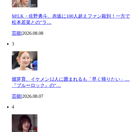
M!LK・佐野勇斗、赤坂に100人超えファン殺到！一方で
松本若菜との“ラ…
芸能
|
2026.08.08
3
畑芽育、イケメン12人に囲まれるも「早く帰りたい」…
『ブルーロック』の“…
芸能
|
2026.08.07
4