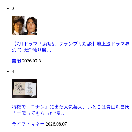
2
【7月ドラマ「第1話」グランプリ対談】地上波ドラマ界
の “別班” 独り勝…
芸能
|
2026.07.31
3
特権で『コナン』に出た人気芸人、いとこは青山剛昌氏
「手伝ってもらった“夏…
ライフ・マネー
|
2026.08.07