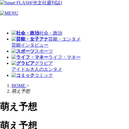
社会・政治
芸能・エンタメ
芸能
インタビュー
スポーツ
ライフ・マネー
グラビア
アイドル
大人のエンタメ
コミック
HOME
>
萌え予想
萌え予想
萌え予想