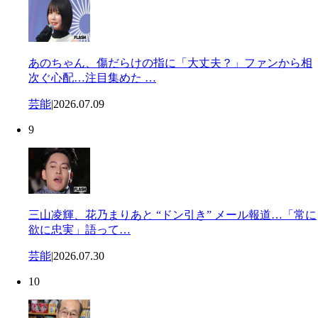
あのちゃん、傷だらけの指に「大丈夫？」ファンから相
次ぐ心配…注目集めた …
芸能
|
2026.07.09
9
三山凌輝、花乃まりあと “ドン引き” メール報道…「常に
欲に忠実」語って…
芸能
|
2026.07.30
10