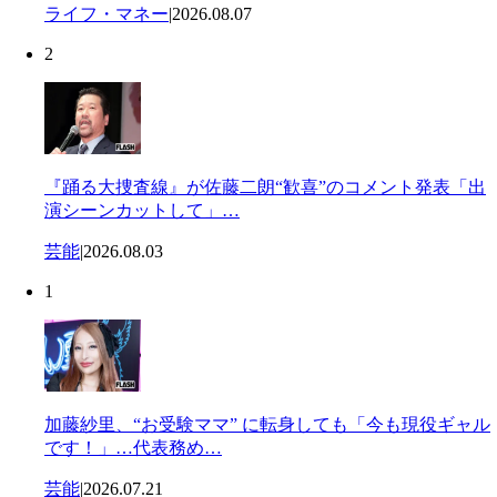
ライフ・マネー
|
2026.08.07
2
『踊る大捜査線』が佐藤二朗“歓喜”のコメント発表「出
演シーンカットして」…
芸能
|
2026.08.03
1
加藤紗里、“お受験ママ” に転身しても「今も現役ギャル
です！」…代表務め…
芸能
|
2026.07.21