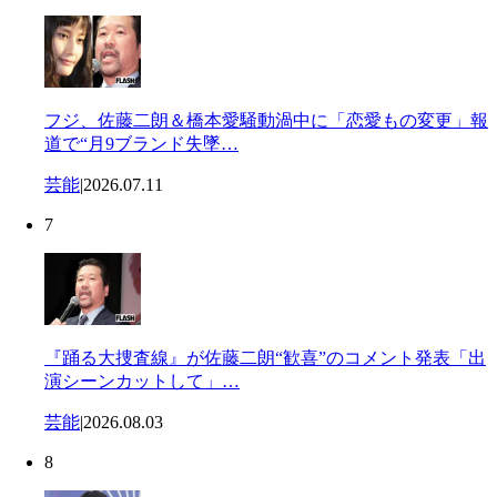
フジ、佐藤二朗＆橋本愛騒動渦中に「恋愛もの変更」報
道で“月9ブランド失墜…
芸能
|
2026.07.11
7
『踊る大捜査線』が佐藤二朗“歓喜”のコメント発表「出
演シーンカットして」…
芸能
|
2026.08.03
8