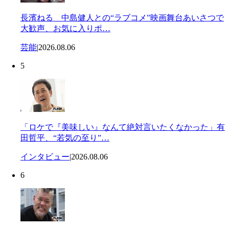
長濱ねる 中島健人との“ラブコメ”映画舞台あいさつで
大歓声、お気に入りポ…
芸能
|
2026.08.06
5
「ロケで『美味しい』なんて絶対言いたくなかった」有
田哲平、“若気の至り”…
インタビュー
|
2026.08.06
6