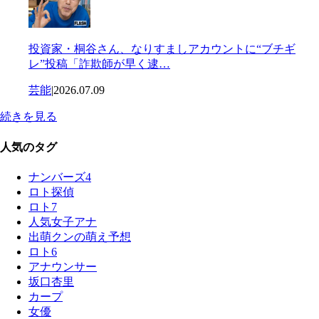
投資家・桐谷さん、なりすましアカウントに“ブチギ
レ”投稿「詐欺師が早く逮…
芸能
|
2026.07.09
続きを見る
人気のタグ
ナンバーズ4
ロト探偵
ロト7
人気女子アナ
出萌クンの萌え予想
ロト6
アナウンサー
坂口杏里
カープ
女優