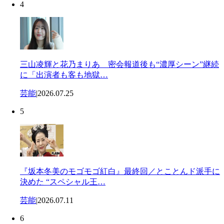
4
三山凌輝と花乃まりあ 密会報道後も“濃厚シーン”継続
に「出演者も客も地獄…
芸能
|
2026.07.25
5
『坂本冬美のモゴモゴ紅白』最終回／とことんド派手に
決めた “スペシャル王…
芸能
|
2026.07.11
6