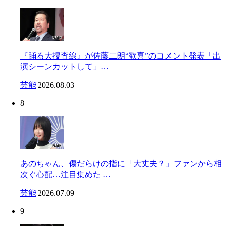
『踊る大捜査線』が佐藤二朗“歓喜”のコメント発表「出
演シーンカットして」…
芸能
|
2026.08.03
8
あのちゃん、傷だらけの指に「大丈夫？」ファンから相
次ぐ心配…注目集めた …
芸能
|
2026.07.09
9