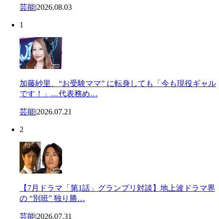
芸能
|
2026.08.03
1
加藤紗里、“お受験ママ” に転身しても「今も現役ギャル
です！」…代表務め…
芸能
|
2026.07.21
2
【7月ドラマ「第1話」グランプリ対談】地上波ドラマ界
の “別班” 独り勝…
芸能
|
2026.07.31