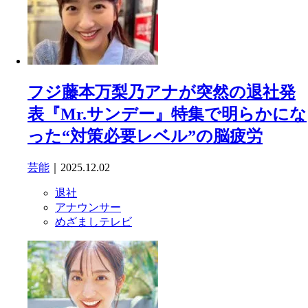
フジ藤本万梨乃アナが突然の退社発
表『Mr.サンデー』特集で明らかにな
った“対策必要レベル”の脳疲労
芸能
｜2025.12.02
退社
アナウンサー
めざましテレビ