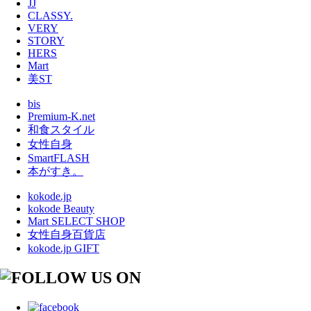
JJ
CLASSY.
VERY
STORY
HERS
Mart
美ST
bis
Premium-K.net
和食スタイル
女性自身
SmartFLASH
本がすき。
kokode.jp
kokode Beauty
Mart SELECT SHOP
女性自身百貨店
kokode.jp GIFT