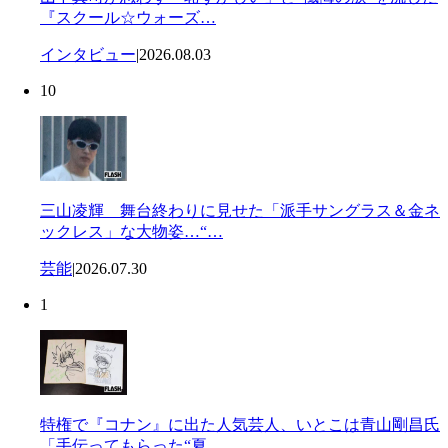
『スクール☆ウォーズ…
インタビュー
|
2026.08.03
10
三山凌輝 舞台終わりに見せた「派手サングラス＆金ネ
ックレス」な大物姿…“…
芸能
|
2026.07.30
1
特権で『コナン』に出た人気芸人、いとこは青山剛昌氏
「手伝ってもらった“夏…