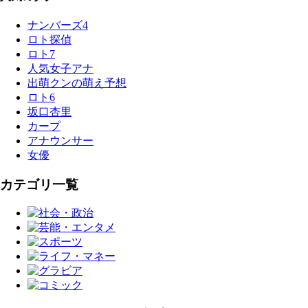
ナンバーズ4
ロト探偵
ロト7
人気女子アナ
出萌クンの萌え予想
ロト6
坂口杏里
カープ
アナウンサー
女優
カテゴリ一覧