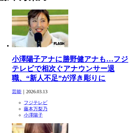
小澤陽子アナに勝野健アナも…フジ
テレビで相次ぐアナウンサー退
職、“新人不足”が浮き彫りに
芸能
｜2026.03.13
フジテレビ
藤本万梨乃
小澤陽子