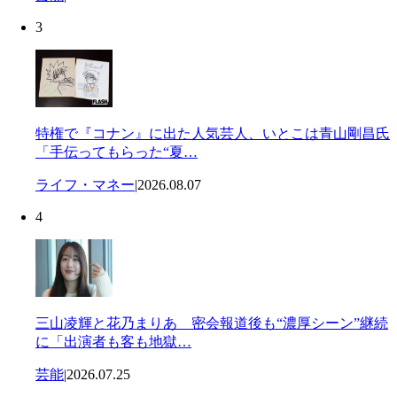
3
特権で『コナン』に出た人気芸人、いとこは青山剛昌氏
「手伝ってもらった“夏…
ライフ・マネー
|
2026.08.07
4
三山凌輝と花乃まりあ 密会報道後も“濃厚シーン”継続
に「出演者も客も地獄…
芸能
|
2026.07.25