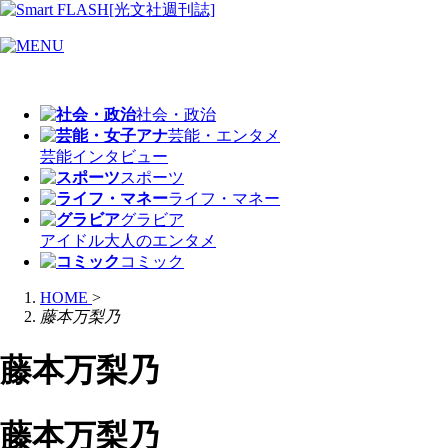
社会・政治
芸能・エンタメ
芸能
インタビュー
スポーツ
ライフ・マネー
グラビア
アイドル
大人のエンタメ
コミック
HOME
>
藤本万梨乃
藤本万梨乃
藤本万梨乃