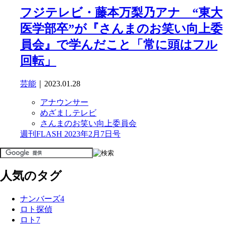
フジテレビ・藤本万梨乃アナ “東大
医学部卒”が『さんまのお笑い向上委
員会』で学んだこと「常に頭はフル
回転」
芸能
｜2023.01.28
アナウンサー
めざましテレビ
さんまのお笑い向上委員会
週刊FLASH 2023年2月7日号
人気のタグ
ナンバーズ4
ロト探偵
ロト7