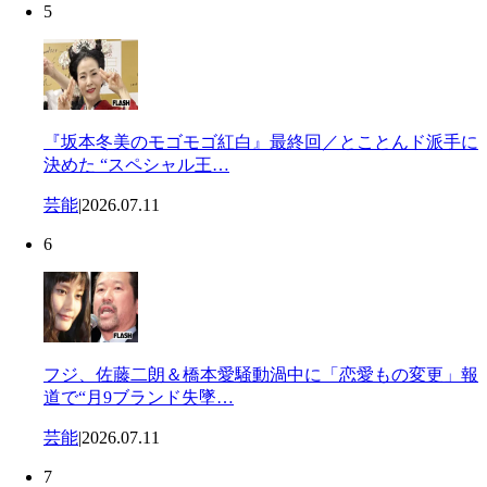
5
『坂本冬美のモゴモゴ紅白』最終回／とことんド派手に
決めた “スペシャル王…
芸能
|
2026.07.11
6
フジ、佐藤二朗＆橋本愛騒動渦中に「恋愛もの変更」報
道で“月9ブランド失墜…
芸能
|
2026.07.11
7