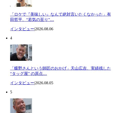
「ロケで『美味しい』なんて絶対言いたくなかった」有
田哲平、“若気の至り”…
インタビュー
|
2026.08.06
4
「蝶野さんという師匠のおかげ」天山広吉、実績残した
“タッグ屋” の原点…
インタビュー
|
2026.08.05
5