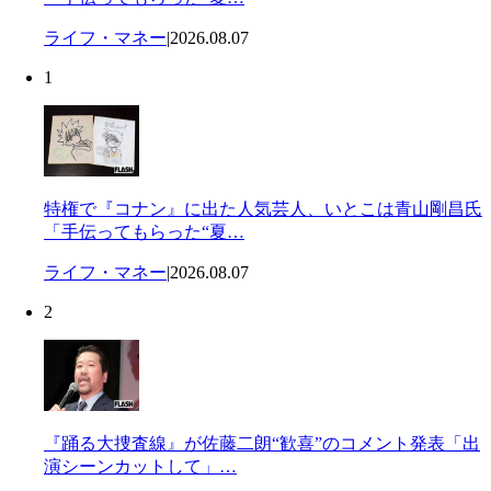
ライフ・マネー
|
2026.08.07
1
特権で『コナン』に出た人気芸人、いとこは青山剛昌氏
「手伝ってもらった“夏…
ライフ・マネー
|
2026.08.07
2
『踊る大捜査線』が佐藤二朗“歓喜”のコメント発表「出
演シーンカットして」…