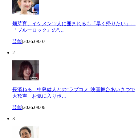
畑芽育、イケメン12人に囲まれるも「早く帰りたい」…
『ブルーロック』の“…
芸能
|
2026.08.07
2
長濱ねる 中島健人との“ラブコメ”映画舞台あいさつで
大歓声、お気に入りポ…
芸能
|
2026.08.06
3