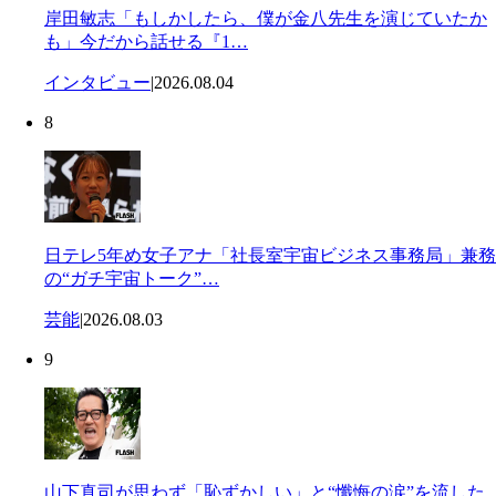
岸田敏志「もしかしたら、僕が金八先生を演じていたか
も」今だから話せる『1…
インタビュー
|
2026.08.04
8
日テレ5年め女子アナ「社長室宇宙ビジネス事務局」兼務
の“ガチ宇宙トーク”…
芸能
|
2026.08.03
9
山下真司が思わず「恥ずかしい」と“懺悔の涙”を流した