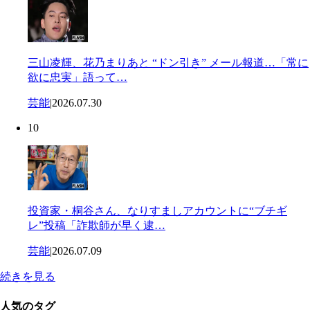
三山凌輝、花乃まりあと “ドン引き” メール報道…「常に
欲に忠実」語って…
芸能
|
2026.07.30
10
投資家・桐谷さん、なりすましアカウントに“ブチギ
レ”投稿「詐欺師が早く逮…
芸能
|
2026.07.09
続きを見る
人気のタグ