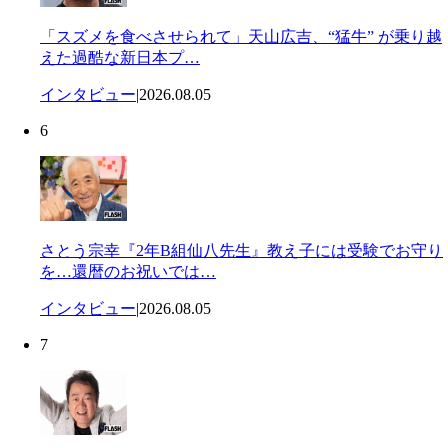
「スズメを食べさせられて」天山広吉、“猛牛” が乗り越
えた過酷な新日本プ…
インタビュー
|
2026.08.05
6
さとう宗幸『2年B組仙八先生』教え子には受験でお守り
を…還暦のお祝いでは…
インタビュー
|
2026.08.05
7