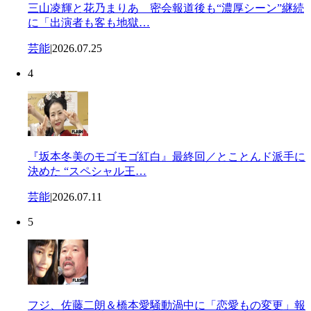
三山凌輝と花乃まりあ 密会報道後も“濃厚シーン”継続
に「出演者も客も地獄…
芸能
|
2026.07.25
4
『坂本冬美のモゴモゴ紅白』最終回／とことんド派手に
決めた “スペシャル王…
芸能
|
2026.07.11
5
フジ、佐藤二朗＆橋本愛騒動渦中に「恋愛もの変更」報