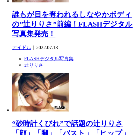
誰もが目を奪われるしなやかボディ
の”辻りりさ”前編！FLASHデジタル
写真集発売！
アイドル
｜2022.07.13
FLASHデジタル写真集
辻りりさ
“砂時計くびれ”で話題の辻りりさ
「顔」「脚」「バスト」「ヒップ」