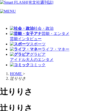
社会・政治
芸能・エンタメ
芸能
インタビュー
スポーツ
ライフ・マネー
グラビア
アイドル
大人のエンタメ
コミック
HOME
>
辻りりさ
辻りりさ
辻りりさ