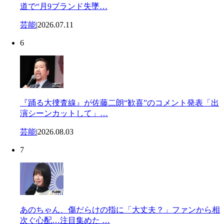
道で“月9ブランド失墜…
芸能
|
2026.07.11
6
『踊る大捜査線』が佐藤二朗“歓喜”のコメント発表「出
演シーンカットして」…
芸能
|
2026.08.03
7
あのちゃん、傷だらけの指に「大丈夫？」ファンから相
次ぐ心配…注目集めた …