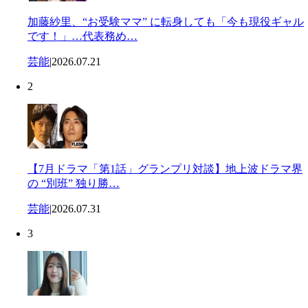
加藤紗里、“お受験ママ” に転身しても「今も現役ギャル
です！」…代表務め…
芸能
|
2026.07.21
2
【7月ドラマ「第1話」グランプリ対談】地上波ドラマ界
の “別班” 独り勝…
芸能
|
2026.07.31
3