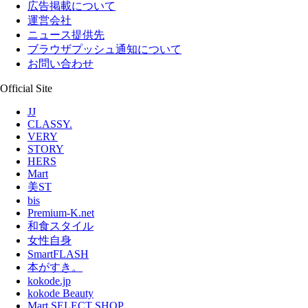
広告掲載について
運営会社
ニュース提供先
ブラウザプッシュ通知について
お問い合わせ
Official Site
JJ
CLASSY.
VERY
STORY
HERS
Mart
美ST
bis
Premium-K.net
和食スタイル
女性自身
SmartFLASH
本がすき。
kokode.jp
kokode Beauty
Mart SELECT SHOP