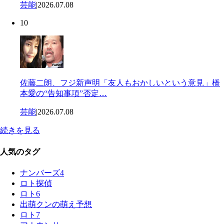
芸能
|
2026.07.08
10
佐藤二朗、フジ新声明「友人もおかしいという意見」橋
本愛の“告知事項”否定…
芸能
|
2026.07.08
続きを見る
人気のタグ
ナンバーズ4
ロト探偵
ロト6
出萌クンの萌え予想
ロト7