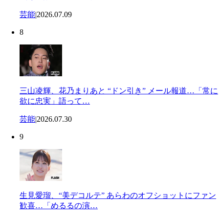
芸能
|
2026.07.09
8
三山凌輝、花乃まりあと “ドン引き” メール報道…「常に
欲に忠実」語って…
芸能
|
2026.07.30
9
生見愛瑠、“美デコルテ” あらわのオフショットにファン
歓喜…「めるるの演…