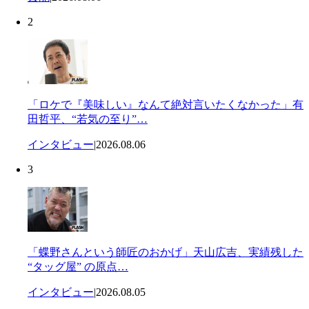
2
「ロケで『美味しい』なんて絶対言いたくなかった」有
田哲平、“若気の至り”…
インタビュー
|
2026.08.06
3
「蝶野さんという師匠のおかげ」天山広吉、実績残した
“タッグ屋” の原点…
インタビュー
|
2026.08.05