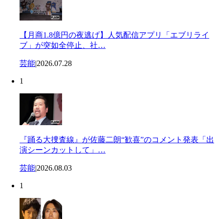
【月商1.8億円の夜逃げ】人気配信アプリ「エブリライ
ブ」が突如全停止、社…
芸能
|
2026.07.28
1
『踊る大捜査線』が佐藤二朗“歓喜”のコメント発表「出
演シーンカットして」…
芸能
|
2026.08.03
1