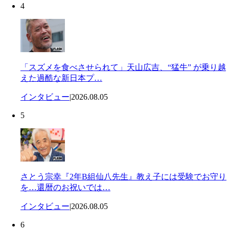
4
「スズメを食べさせられて」天山広吉、“猛牛” が乗り越
えた過酷な新日本プ…
インタビュー
|
2026.08.05
5
さとう宗幸『2年B組仙八先生』教え子には受験でお守り
を…還暦のお祝いでは…
インタビュー
|
2026.08.05
6