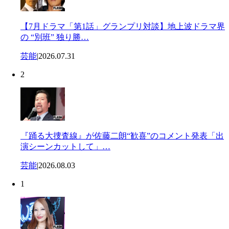
【7月ドラマ「第1話」グランプリ対談】地上波ドラマ界
の “別班” 独り勝…
芸能
|
2026.07.31
2
『踊る大捜査線』が佐藤二朗“歓喜”のコメント発表「出
演シーンカットして」…
芸能
|
2026.08.03
1