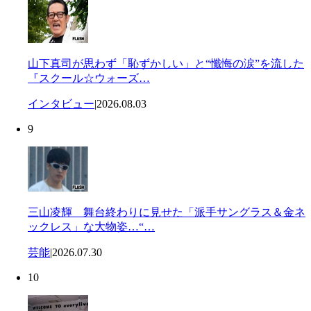
山下真司が思わず「恥ずかしい」と“懺悔の涙”を流した
『スクール☆ウォーズ…
インタビュー
|
2026.08.03
9
三山凌輝 舞台終わりに見せた「派手サングラス＆金ネ
ックレス」な大物姿…“…
芸能
|
2026.07.30
10