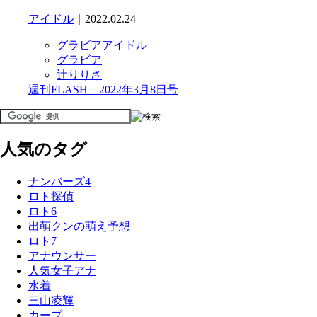
アイドル
｜2022.02.24
グラビアアイドル
グラビア
辻りりさ
週刊FLASH 2022年3月8日号
人気のタグ
ナンバーズ4
ロト探偵
ロト6
出萌クンの萌え予想
ロト7
アナウンサー
人気女子アナ
水着
三山凌輝
カープ