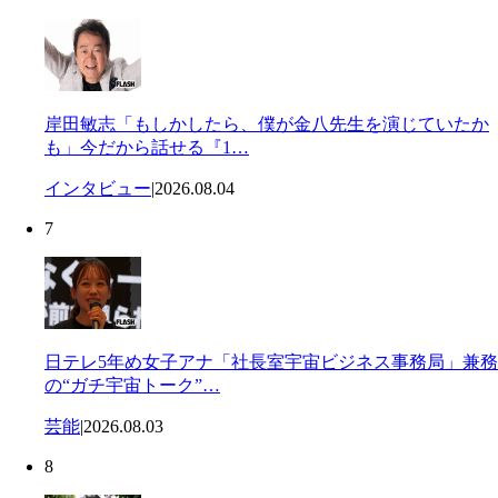
岸田敏志「もしかしたら、僕が金八先生を演じていたか
も」今だから話せる『1…
インタビュー
|
2026.08.04
7
日テレ5年め女子アナ「社長室宇宙ビジネス事務局」兼務
の“ガチ宇宙トーク”…
芸能
|
2026.08.03
8