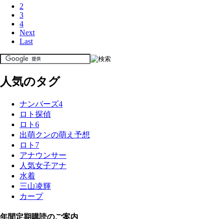
2
3
4
Next
Last
人気のタグ
ナンバーズ4
ロト探偵
ロト6
出萌クンの萌え予想
ロト7
アナウンサー
人気女子アナ
水着
三山凌輝
カープ
年間定期購読のご案内