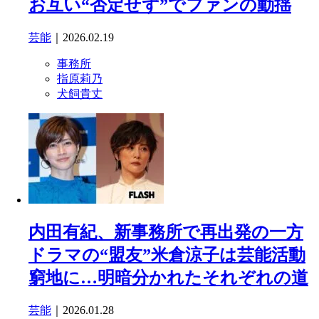
お互い“否定せず”でファンの動揺
芸能
｜2026.02.19
事務所
指原莉乃
犬飼貴丈
内田有紀、新事務所で再出発の一方
ドラマの“盟友”米倉涼子は芸能活動
窮地に…明暗分かれたそれぞれの道
芸能
｜2026.01.28