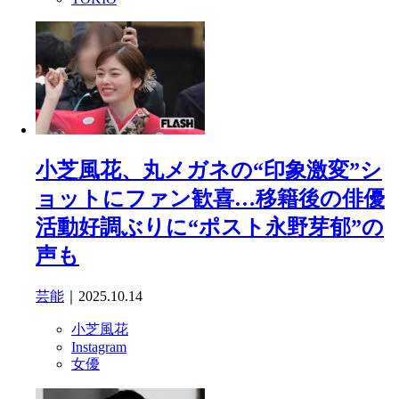
小芝風花、丸メガネの“印象激変”シ
ョットにファン歓喜…移籍後の俳優
活動好調ぶりに“ポスト永野芽郁”の
声も
芸能
｜2025.10.14
小芝風花
Instagram
女優