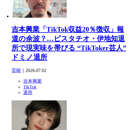
吉本興業「TikTok収益20％徴収」報
道の余波？…ピスタチオ・伊地知退
所で現実味を帯びる “TikToker芸人”
ドミノ退所
芸能
｜2026.07.02
吉本興業
TikTok
退所