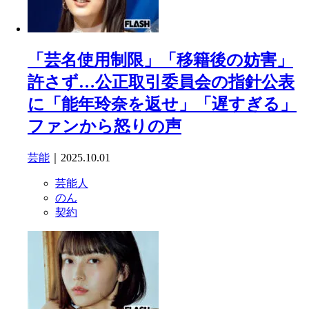
「芸名使用制限」「移籍後の妨害」
許さず…公正取引委員会の指針公表
に「能年玲奈を返せ」「遅すぎる」
ファンから怒りの声
芸能
｜2025.10.01
芸能人
のん
契約