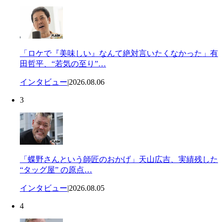
「ロケで『美味しい』なんて絶対言いたくなかった」有
田哲平、“若気の至り”…
インタビュー
|
2026.08.06
3
「蝶野さんという師匠のおかげ」天山広吉、実績残した
“タッグ屋” の原点…
インタビュー
|
2026.08.05
4