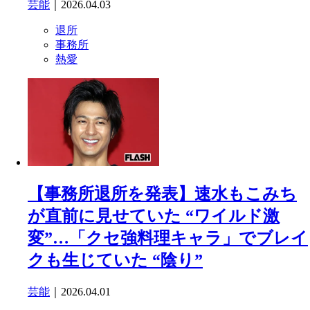
芸能
｜2026.04.03
退所
事務所
熱愛
【事務所退所を発表】速水もこみち
が直前に見せていた “ワイルド激
変”…「クセ強料理キャラ」でブレイ
クも生じていた “陰り”
芸能
｜2026.04.01