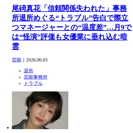
尾碕真花「信頼関係失われた」事務
所退所めぐる“トラブル”告白で際立
つマネージャーとの“温度差”…月9で
は“怪演”評価も女優業に垂れ込む暗
雲
芸能
｜2026.06.03
退所
芸能事務所
トラブル