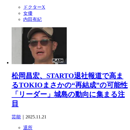
ドクターX
女優
内田有紀
松岡昌宏、STARTO退社報道で高ま
るTOKIOまさかの“再結成”の可能性
「リーダー」城島の動向に集まる注
目
芸能
｜2025.11.21
退所