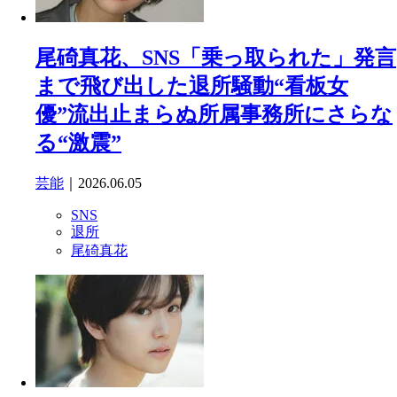
尾碕真花、SNS「乗っ取られた」発言
まで飛び出した退所騒動“看板女
優”流出止まらぬ所属事務所にさらな
る“激震”
芸能
｜2026.06.05
SNS
退所
尾碕真花