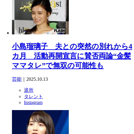
小島瑠璃子 夫との突然の別れから4
カ月 活動再開宣言に賛否両論“金髪
ママタレ”で無双の可能性も
芸能
｜2025.10.13
退所
タレント
Instagram