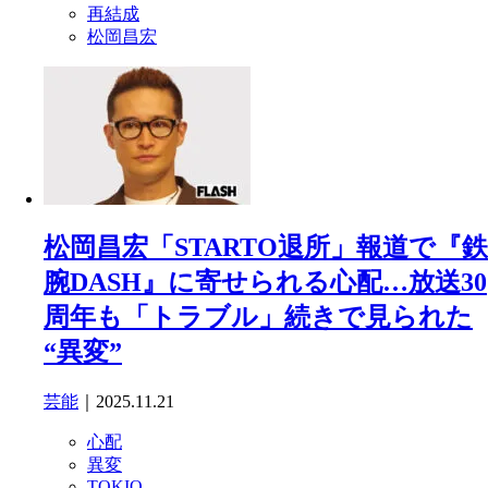
再結成
松岡昌宏
松岡昌宏「STARTO退所」報道で『鉄
腕DASH』に寄せられる心配…放送30
周年も「トラブル」続きで見られた
“異変”
芸能
｜2025.11.21
心配
異変
TOKIO