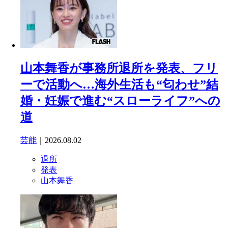
山本舞香が事務所退所を発表、フリ
ーで活動へ…海外生活も“匂わせ”結
婚・妊娠で進む“スローライフ”への
道
芸能
｜2026.08.02
退所
発表
山本舞香