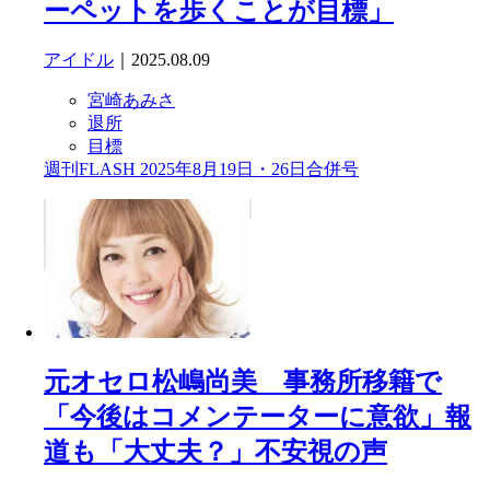
ーペットを歩くことが目標」
アイドル
｜2025.08.09
宮崎あみさ
退所
目標
週刊FLASH 2025年8月19日・26日合併号
元オセロ松嶋尚美 事務所移籍で
「今後はコメンテーターに意欲」報
道も「大丈夫？」不安視の声