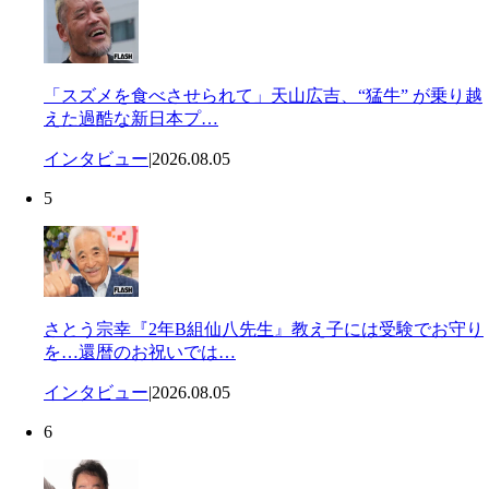
「スズメを食べさせられて」天山広吉、“猛牛” が乗り越
えた過酷な新日本プ…
インタビュー
|
2026.08.05
5
さとう宗幸『2年B組仙八先生』教え子には受験でお守り
を…還暦のお祝いでは…
インタビュー
|
2026.08.05
6