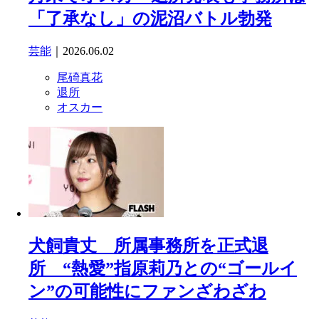
「了承なし」の泥沼バトル勃発
芸能
｜2026.06.02
尾碕真花
退所
オスカー
犬飼貴丈 所属事務所を正式退
所 “熱愛”指原莉乃との“ゴールイ
ン”の可能性にファンざわざわ