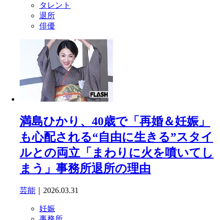
タレント
退所
俳優
満島ひかり、40歳で「再婚＆妊娠」
も心配される“自由に生きる”スタイ
ルとの両立「まわりに火を噴いてし
まう」事務所退所の理由
芸能
｜2026.03.31
妊娠
事務所