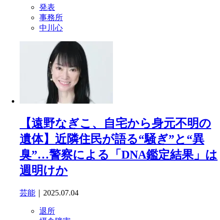
発表
事務所
中川心
【遠野なぎこ、自宅から身元不明の
遺体】近隣住民が語る“騒ぎ”と“異
臭”…警察による「DNA鑑定結果」は
週明けか
芸能
｜2025.07.04
退所