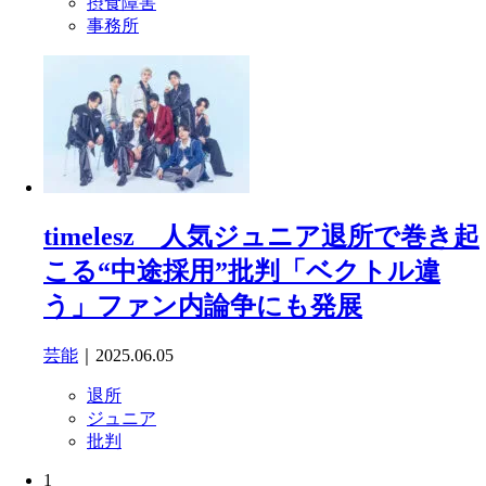
摂食障害
事務所
timelesz 人気ジュニア退所で巻き起
こる“中途採用”批判「ベクトル違
う」ファン内論争にも発展
芸能
｜2025.06.05
退所
ジュニア
批判
1