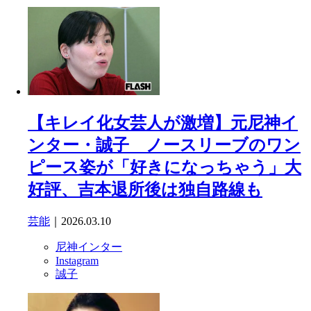
【キレイ化女芸人が激増】元尼神イ
ンター・誠子 ノースリーブのワン
ピース姿が「好きになっちゃう」大
好評、吉本退所後は独自路線も
芸能
｜2026.03.10
尼神インター
Instagram
誠子