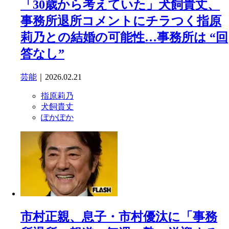
「30歳から考えていた」犬飼貴丈、
事務所退所コメントにチラつく指原
莉乃との結婚の可能性…事務所は “回
答なし”
芸能
｜2026.02.21
指原莉乃
犬飼貴丈
ぽかぽか
市村正親、息子・市村優汰に「事務