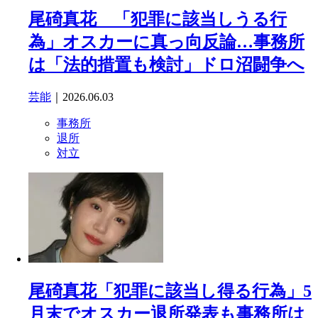
尾碕真花 「犯罪に該当しうる行
為」オスカーに真っ向反論…事務所
は「法的措置も検討」ドロ沼闘争へ
芸能
｜2026.06.03
事務所
退所
対立
尾碕真花「犯罪に該当し得る行為」5
月末でオスカー退所発表も事務所は