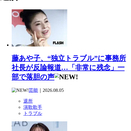
藤あや子、“独立トラブル”に事務所
社長が反論報道…「非常に残念」一
部で落胆の声
芸能
｜2026.08.05
退所
演歌歌手
トラブル