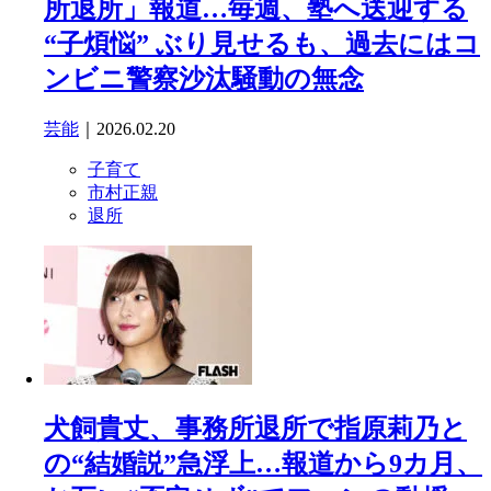
所退所」報道…毎週、塾へ送迎する
“子煩悩” ぶり見せるも、過去にはコ
ンビニ警察沙汰騒動の無念
芸能
｜2026.02.20
子育て
市村正親
退所
犬飼貴丈、事務所退所で指原莉乃と
の“結婚説”急浮上…報道から9カ月、