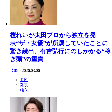
檀れいが太田プロから独立を発
表“ザ・女優”が所属していたことに
驚き続出、有吉弘行にのしかかる“稼
ぎ頭”の重責
芸能
｜2026.03.06
退所
発表
独立