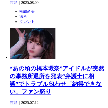
芸能
｜2025.08.09
松嶋尚美
退所
タレント
“あの頃の橋本環奈”アイドルが突然
の事務所退所を発表“弁護士に相
談”でトラブル匂わせ「納得できな
い」ファン怒り
芸能
｜2025.07.12