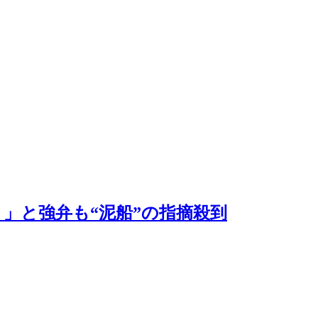
」と強弁も“泥船”の指摘殺到