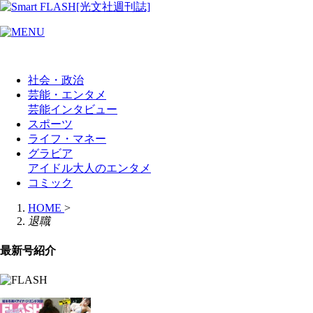
社会・政治
芸能・エンタメ
芸能
インタビュー
スポーツ
ライフ・マネー
グラビア
アイドル
大人のエンタメ
コミック
HOME
>
退職
最新号紹介