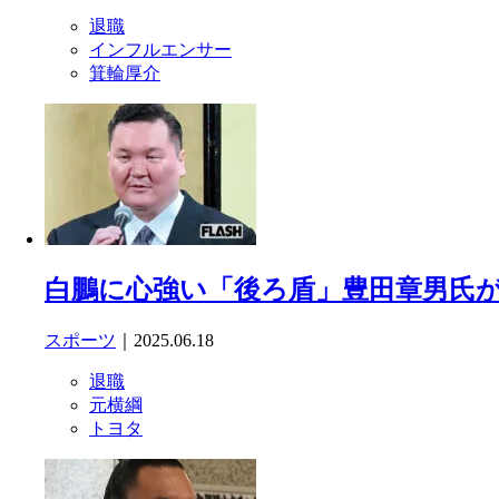
退職
インフルエンサー
箕輪厚介
白鵬に心強い「後ろ盾」豊田章男氏
スポーツ
｜2025.06.18
退職
元横綱
トヨタ