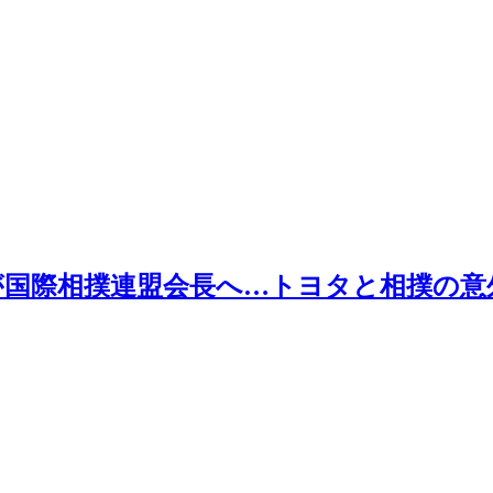
が国際相撲連盟会長へ…トヨタと相撲の意