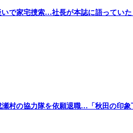
疑いで家宅捜索…社長が本誌に語ってい
瀬村の協力隊を依願退職…「秋田の印象