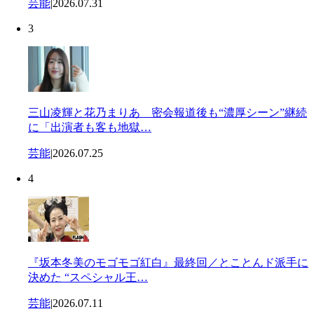
芸能
|
2026.07.31
3
三山凌輝と花乃まりあ 密会報道後も“濃厚シーン”継続
に「出演者も客も地獄…
芸能
|
2026.07.25
4
『坂本冬美のモゴモゴ紅白』最終回／とことんド派手に
決めた “スペシャル王…
芸能
|
2026.07.11