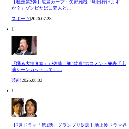
【独走第2弾】広島カープ・矢野雅哉「明日行けます
か？」ゾンビたばこ売人と…
スポーツ
|
2026.07.28
1
『踊る大捜査線』が佐藤二朗“歓喜”のコメント発表「出
演シーンカットして」…
芸能
|
2026.08.03
1
【7月ドラマ「第1話」グランプリ対談】地上波ドラマ界