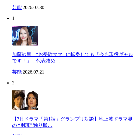
芸能
|
2026.07.30
1
加藤紗里、“お受験ママ” に転身しても「今も現役ギャル
です！」…代表務め…
芸能
|
2026.07.21
2
【7月ドラマ「第1話」グランプリ対談】地上波ドラマ界
の “別班” 独り勝…