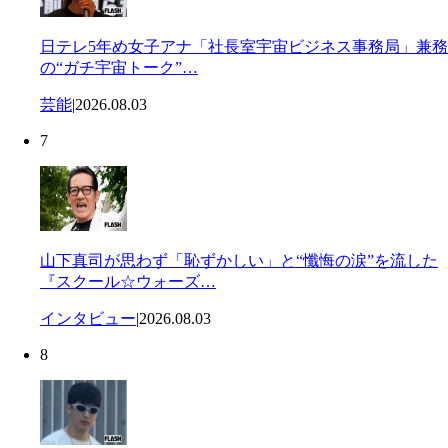
日テレ5年め女子アナ「社長室宇宙ビジネス事務局」兼務
の“ガチ宇宙トーク”…
芸能
|
2026.08.03
7
山下真司が思わず「恥ずかしい」と“懺悔の涙”を流した
『スクール☆ウォーズ…
インタビュー
|
2026.08.03
8