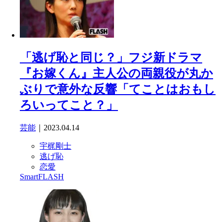
「逃げ恥と同じ？」フジ新ドラマ
『お嫁くん』主人公の両親役が丸か
ぶりで意外な反響「てことはおもし
ろいってこと？」
芸能
｜2023.04.14
宇梶剛士
逃げ恥
恋愛
SmartFLASH