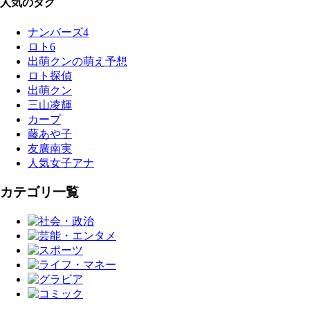
人気のタグ
ナンバーズ4
ロト6
出萌クンの萌え予想
ロト探偵
出萌クン
三山凌輝
カープ
藤あや子
友廣南実
人気女子アナ
カテゴリ一覧