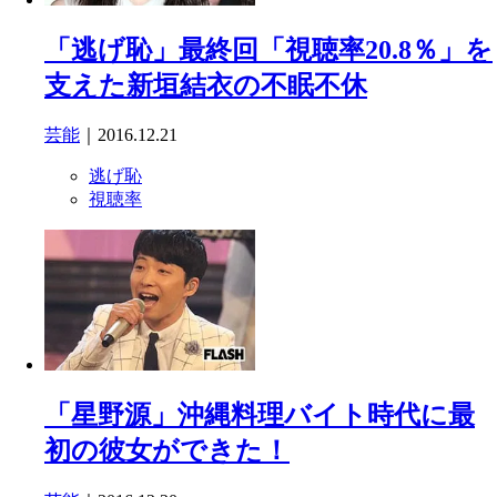
「逃げ恥」最終回「視聴率20.8％」を
支えた新垣結衣の不眠不休
芸能
｜2016.12.21
逃げ恥
視聴率
「星野源」沖縄料理バイト時代に最
初の彼女ができた！