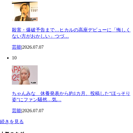
殺害・爆破予告まで…ヒカルの高座デビューに「悔しく
ない方がおかしい」つづ…
芸能
|
2026.07.07
10
ちゃんみな 休養発表から約1カ月、投稿した“ほっそり
姿”にファン騒然…気…
芸能
|
2026.07.07
続きを見る