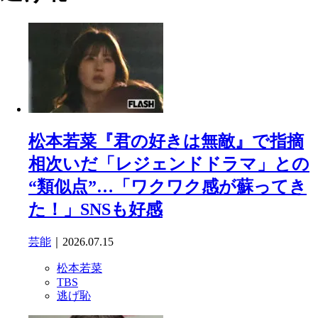
松本若菜『君の好きは無敵』で指摘
相次いだ「レジェンドドラマ」との
“類似点”…「ワクワク感が蘇ってき
た！」SNSも好感
芸能
｜2026.07.15
松本若菜
TBS
逃げ恥