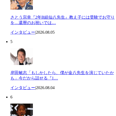
さとう宗幸『2年B組仙八先生』教え子には受験でお守り
を…還暦のお祝いでは…
インタビュー
|
2026.08.05
5
岸田敏志「もしかしたら、僕が金八先生を演じていたか
も」今だから話せる『1…
インタビュー
|
2026.08.04
6