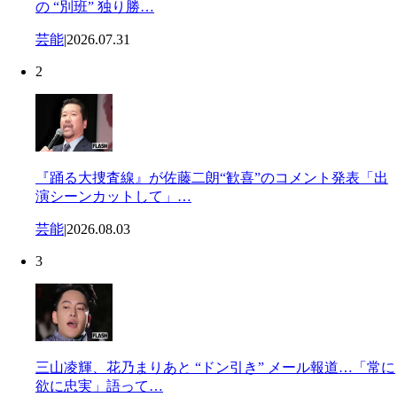
の “別班” 独り勝…
芸能
|
2026.07.31
2
『踊る大捜査線』が佐藤二朗“歓喜”のコメント発表「出
演シーンカットして」…
芸能
|
2026.08.03
3
三山凌輝、花乃まりあと “ドン引き” メール報道…「常に
欲に忠実」語って…