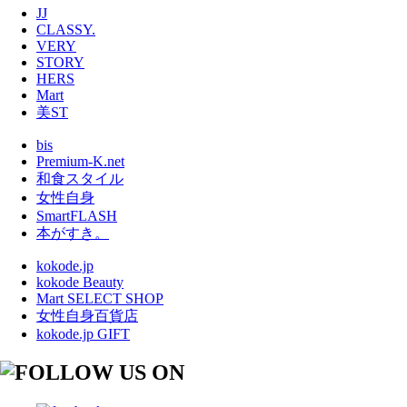
JJ
CLASSY.
VERY
STORY
HERS
Mart
美ST
bis
Premium-K.net
和食スタイル
女性自身
SmartFLASH
本がすき。
kokode.jp
kokode Beauty
Mart SELECT SHOP
女性自身百貨店
kokode.jp GIFT