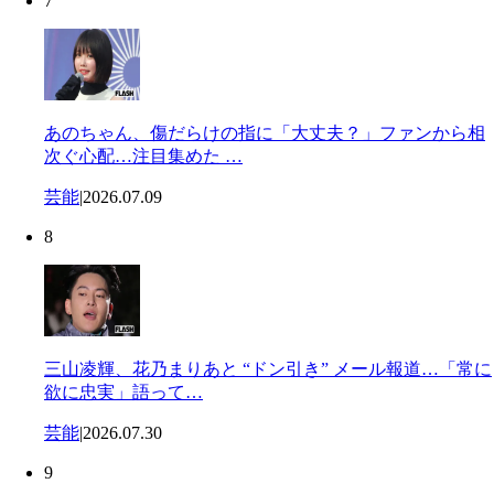
7
あのちゃん、傷だらけの指に「大丈夫？」ファンから相
次ぐ心配…注目集めた …
芸能
|
2026.07.09
8
三山凌輝、花乃まりあと “ドン引き” メール報道…「常に
欲に忠実」語って…
芸能
|
2026.07.30
9