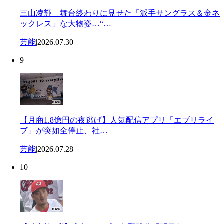
三山凌輝 舞台終わりに見せた「派手サングラス＆金ネ
ックレス」な大物姿…“…
芸能
|
2026.07.30
9
【月商1.8億円の夜逃げ】人気配信アプリ「エブリライ
ブ」が突如全停止、社…
芸能
|
2026.07.28
10