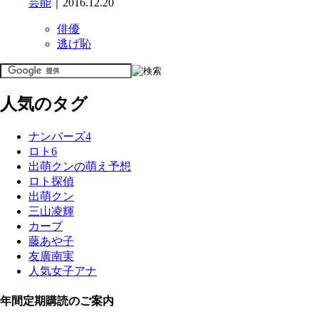
芸能
｜2016.12.20
俳優
逃げ恥
人気のタグ
ナンバーズ4
ロト6
出萌クンの萌え予想
ロト探偵
出萌クン
三山凌輝
カープ
藤あや子
友廣南実
人気女子アナ
年間定期購読のご案内