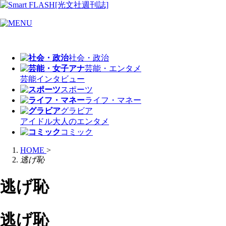
社会・政治
芸能・エンタメ
芸能
インタビュー
スポーツ
ライフ・マネー
グラビア
アイドル
大人のエンタメ
コミック
HOME
>
逃げ恥
逃げ恥
逃げ恥