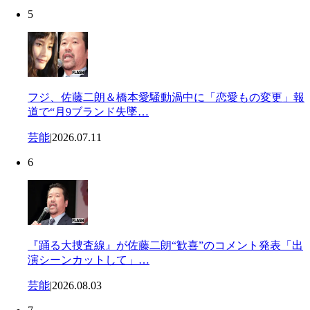
5
フジ、佐藤二朗＆橋本愛騒動渦中に「恋愛もの変更」報
道で“月9ブランド失墜…
芸能
|
2026.07.11
6
『踊る大捜査線』が佐藤二朗“歓喜”のコメント発表「出
演シーンカットして」…
芸能
|
2026.08.03