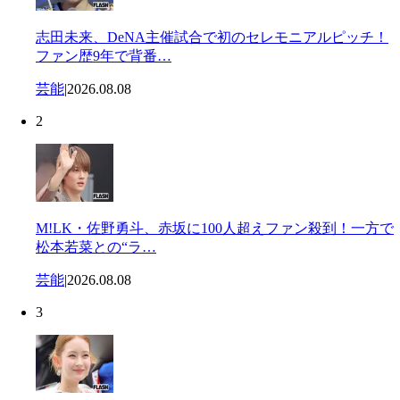
志田未来、DeNA主催試合で初のセレモニアルピッチ！
ファン歴9年で背番…
芸能
|
2026.08.08
2
M!LK・佐野勇斗、赤坂に100人超えファン殺到！一方で
松本若菜との“ラ…
芸能
|
2026.08.08
3