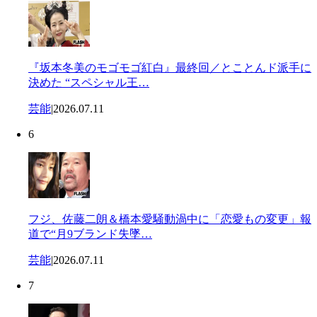
『坂本冬美のモゴモゴ紅白』最終回／とことんド派手に
決めた “スペシャル王…
芸能
|
2026.07.11
6
フジ、佐藤二朗＆橋本愛騒動渦中に「恋愛もの変更」報
道で“月9ブランド失墜…
芸能
|
2026.07.11
7