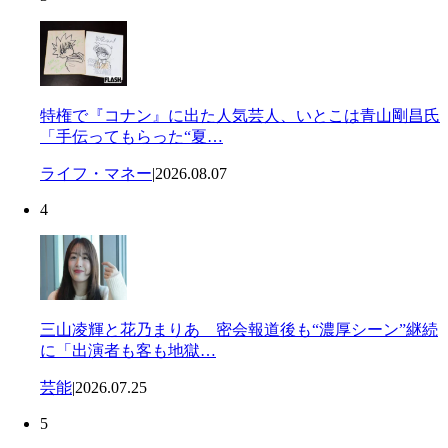
特権で『コナン』に出た人気芸人、いとこは青山剛昌氏
「手伝ってもらった“夏…
ライフ・マネー
|
2026.08.07
4
三山凌輝と花乃まりあ 密会報道後も“濃厚シーン”継続
に「出演者も客も地獄…
芸能
|
2026.07.25
5