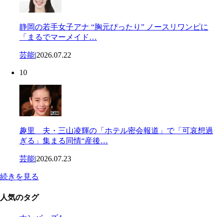
静岡の若手女子アナ “胸元ぴったり” ノースリワンピに
「まるでマーメイド…
芸能
|
2026.07.22
10
趣里 夫・三山凌輝の「ホテル密会報道」で「可哀想過
ぎる」集まる同情“産後…
芸能
|
2026.07.23
続きを見る
人気のタグ