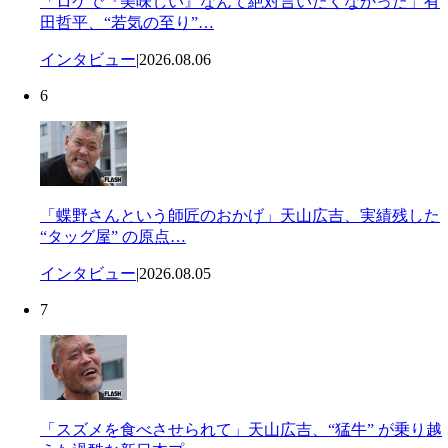
「ロケで『美味しい』なんて絶対言いたくなかった」有
田哲平、“若気の至り”…
インタビュー
|
2026.08.06
6
「蝶野さんという師匠のおかげ」天山広吉、実績残した
“タッグ屋” の原点…
インタビュー
|
2026.08.05
7
「スズメを食べさせられて」天山広吉、“猛牛” が乗り越