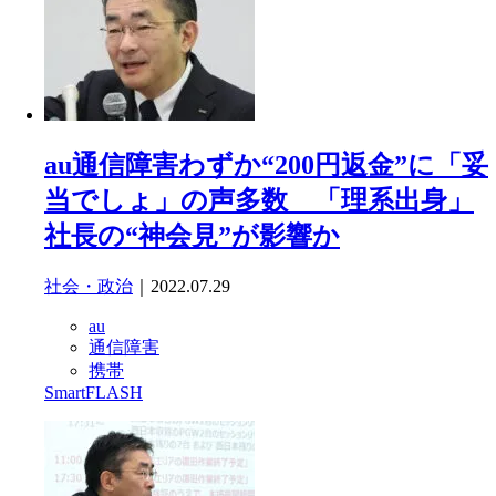
au通信障害わずか“200円返金”に「妥
当でしょ」の声多数 「理系出身」
社長の“神会見”が影響か
社会・政治
｜2022.07.29
au
通信障害
携帯
SmartFLASH