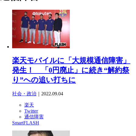
楽天モバイルに「大規模通信障害」
発生！ 「0円廃止」に続き“解約祭
り”への追い打ちに
社会・政治
｜2022.09.04
楽天
Twitter
通信障害
SmartFLASH