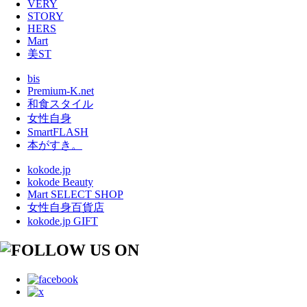
VERY
STORY
HERS
Mart
美ST
bis
Premium-K.net
和食スタイル
女性自身
SmartFLASH
本がすき。
kokode.jp
kokode Beauty
Mart SELECT SHOP
女性自身百貨店
kokode.jp GIFT