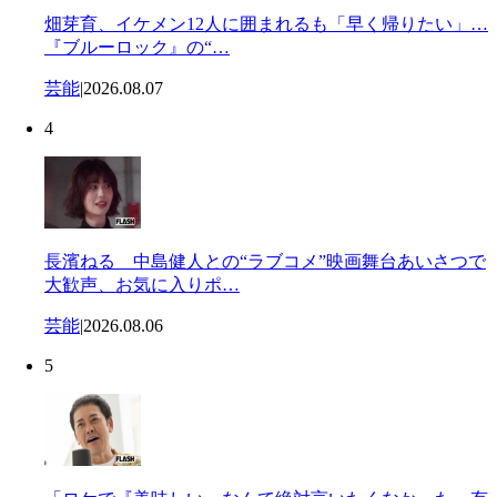
畑芽育、イケメン12人に囲まれるも「早く帰りたい」…
『ブルーロック』の“…
芸能
|
2026.08.07
4
長濱ねる 中島健人との“ラブコメ”映画舞台あいさつで
大歓声、お気に入りポ…
芸能
|
2026.08.06
5