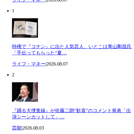
1
特権で『コナン』に出た人気芸人、いとこは青山剛昌氏
「手伝ってもらった“夏…
ライフ・マネー
|
2026.08.07
2
『踊る大捜査線』が佐藤二朗“歓喜”のコメント発表「出
演シーンカットして」…
芸能
|
2026.08.03