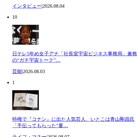
インタビュー
|
2026.08.04
10
日テレ5年め女子アナ「社長室宇宙ビジネス事務局」兼務
の“ガチ宇宙トーク”…
芸能
|
2026.08.03
1
特権で『コナン』に出た人気芸人、いとこは青山剛昌氏
「手伝ってもらった“夏…
ライフ・マネー
|
2026.08.07