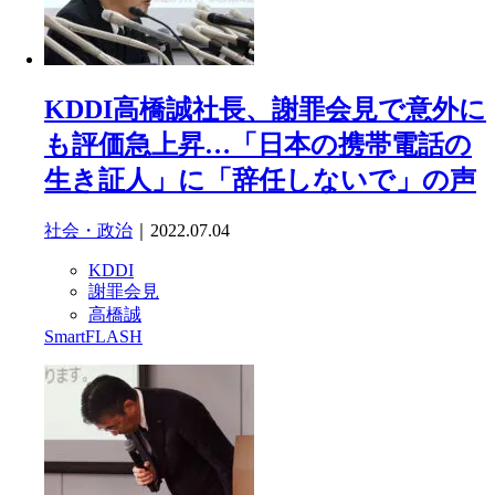
KDDI高橋誠社長、謝罪会見で意外に
も評価急上昇…「日本の携帯電話の
生き証人」に「辞任しないで」の声
社会・政治
｜2022.07.04
KDDI
謝罪会見
高橋誠
SmartFLASH