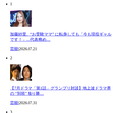
1
加藤紗里、“お受験ママ” に転身しても「今も現役ギャル
です！」…代表務め…
芸能
|
2026.07.21
2
【7月ドラマ「第1話」グランプリ対談】地上波ドラマ界
の “別班” 独り勝…
芸能
|
2026.07.31
3