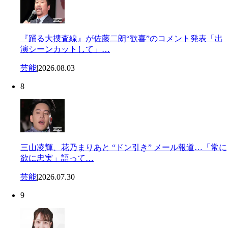
『踊る大捜査線』が佐藤二朗“歓喜”のコメント発表「出
演シーンカットして」…
芸能
|
2026.08.03
8
三山凌輝、花乃まりあと “ドン引き” メール報道…「常に
欲に忠実」語って…
芸能
|
2026.07.30
9