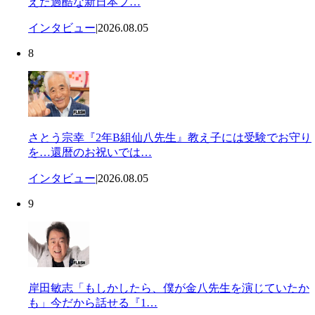
えた過酷な新日本プ…
インタビュー
|
2026.08.05
8
さとう宗幸『2年B組仙八先生』教え子には受験でお守り
を…還暦のお祝いでは…
インタビュー
|
2026.08.05
9
岸田敏志「もしかしたら、僕が金八先生を演じていたか
も」今だから話せる『1…