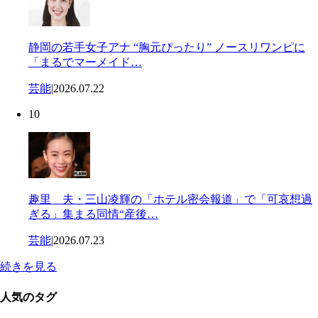
静岡の若手女子アナ “胸元ぴったり” ノースリワンピに
「まるでマーメイド…
芸能
|
2026.07.22
10
趣里 夫・三山凌輝の「ホテル密会報道」で「可哀想過
ぎる」集まる同情“産後…
芸能
|
2026.07.23
続きを見る
人気のタグ