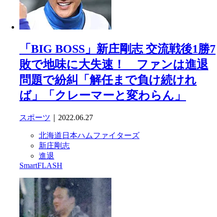
「BIG BOSS」新庄剛志 交流戦後1勝7
敗で地味に大失速！ ファンは進退
問題で紛糾「解任まで負け続けれ
ば」「クレーマーと変わらん」
スポーツ
｜2022.06.27
北海道日本ハムファイターズ
新庄剛志
進退
SmartFLASH