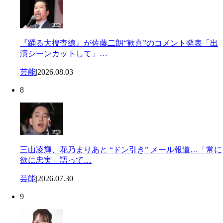
『踊る大捜査線』が佐藤二朗“歓喜”のコメント発表「出
演シーンカットして」…
芸能
|
2026.08.03
8
三山凌輝、花乃まりあと “ドン引き” メール報道…「常に
欲に忠実」語って…
芸能
|
2026.07.30
9