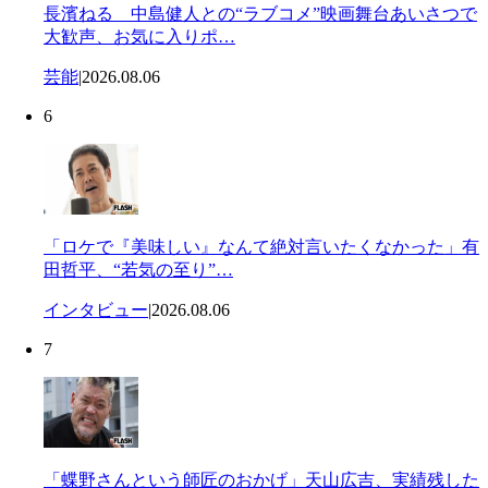
長濱ねる 中島健人との“ラブコメ”映画舞台あいさつで
大歓声、お気に入りポ…
芸能
|
2026.08.06
6
「ロケで『美味しい』なんて絶対言いたくなかった」有
田哲平、“若気の至り”…
インタビュー
|
2026.08.06
7
「蝶野さんという師匠のおかげ」天山広吉、実績残した