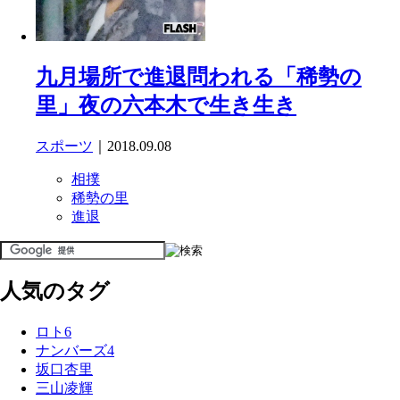
九月場所で進退問われる「稀勢の
里」夜の六本木で生き生き
スポーツ
｜2018.09.08
相撲
稀勢の里
進退
人気のタグ
ロト6
ナンバーズ4
坂口杏里
三山凌輝