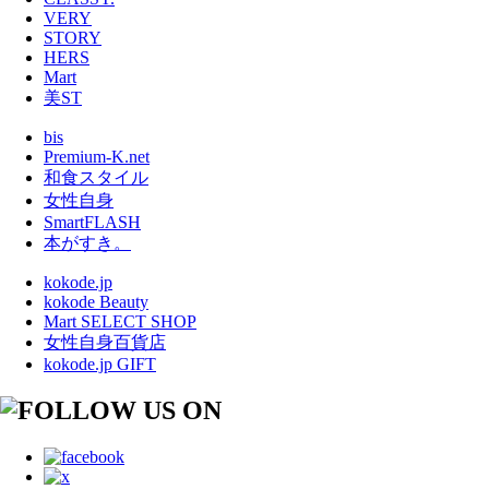
VERY
STORY
HERS
Mart
美ST
bis
Premium-K.net
和食スタイル
女性自身
SmartFLASH
本がすき。
kokode.jp
kokode Beauty
Mart SELECT SHOP
女性自身百貨店
kokode.jp GIFT