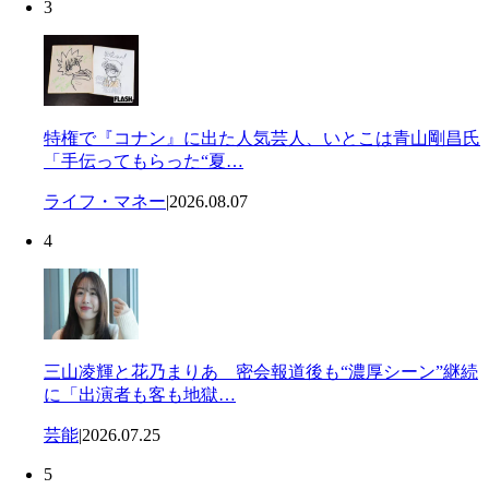
3
特権で『コナン』に出た人気芸人、いとこは青山剛昌氏
「手伝ってもらった“夏…
ライフ・マネー
|
2026.08.07
4
三山凌輝と花乃まりあ 密会報道後も“濃厚シーン”継続
に「出演者も客も地獄…
芸能
|
2026.07.25
5