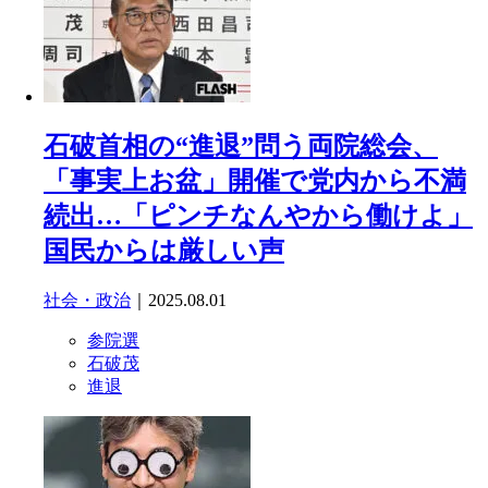
石破首相の“進退”問う両院総会、
「事実上お盆」開催で党内から不満
続出…「ピンチなんやから働けよ」
国民からは厳しい声
社会・政治
｜2025.08.01
参院選
石破茂
進退