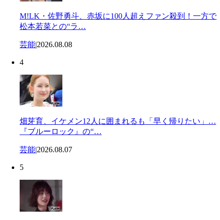
M!LK・佐野勇斗、赤坂に100人超えファン殺到！一方で
松本若菜との“ラ…
芸能
|
2026.08.08
4
畑芽育、イケメン12人に囲まれるも「早く帰りたい」…
『ブルーロック』の“…
芸能
|
2026.08.07
5