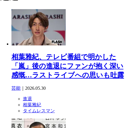
相葉雅紀、テレビ番組で明かした
「嵐」後の進退にファンが抱く深い
感慨…ラストライブへの思いも吐露
芸能
｜2026.05.30
進退
相葉雅紀
タイムレスマン