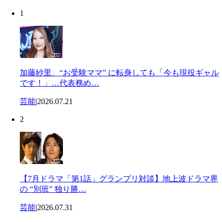
1
加藤紗里、“お受験ママ” に転身しても「今も現役ギャル
です！」…代表務め…
芸能
|
2026.07.21
2
【7月ドラマ「第1話」グランプリ対談】地上波ドラマ界
の “別班” 独り勝…
芸能
|
2026.07.31