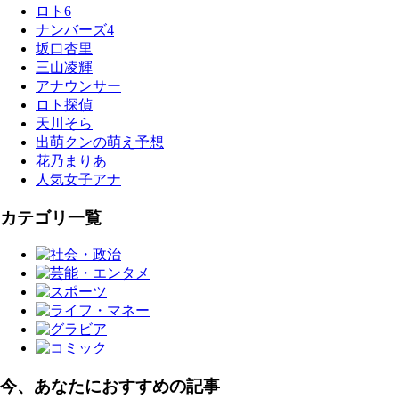
ロト6
ナンバーズ4
坂口杏里
三山凌輝
アナウンサー
ロト探偵
天川そら
出萌クンの萌え予想
花乃まりあ
人気女子アナ
カテゴリ一覧
今、あなたにおすすめの記事