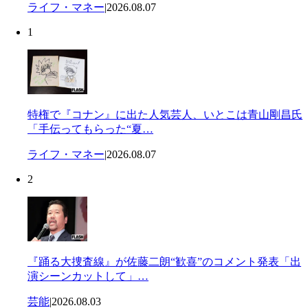
ライフ・マネー
|
2026.08.07
1
特権で『コナン』に出た人気芸人、いとこは青山剛昌氏
「手伝ってもらった“夏…
ライフ・マネー
|
2026.08.07
2
『踊る大捜査線』が佐藤二朗“歓喜”のコメント発表「出
演シーンカットして」…
芸能
|
2026.08.03