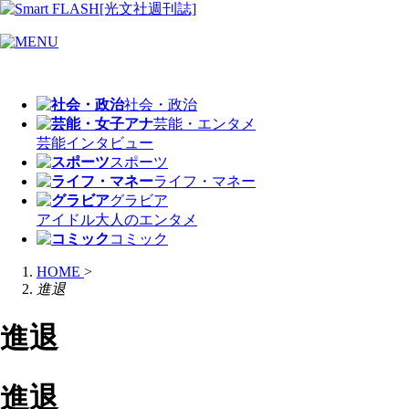
社会・政治
芸能・エンタメ
芸能
インタビュー
スポーツ
ライフ・マネー
グラビア
アイドル
大人のエンタメ
コミック
HOME
>
進退
進退
進退