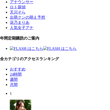
アナウンサー
ロト探偵
天川そら
出萌クンの萌え予想
花乃まりあ
人気女子アナ
年間定期購読のご案内
全カテゴリのアクセスランキング
おすすめ
24時間
週間
月間
1