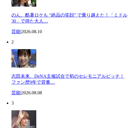
のん、酷暑ロケも “絶品の笑顔” で乗り越えた！「ミドル
30」で得た大人…
芸能
|
2026.08.10
2
志田未来、DeNA主催試合で初のセレモニアルピッチ！
ファン歴9年で背番…
芸能
|
2026.08.08
3