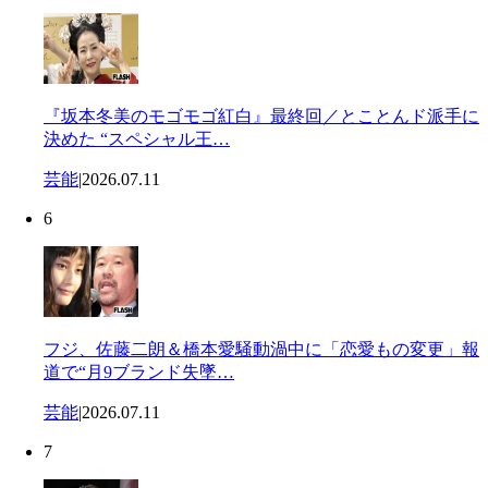
『坂本冬美のモゴモゴ紅白』最終回／とことんド派手に
決めた “スペシャル王…
芸能
|
2026.07.11
6
フジ、佐藤二朗＆橋本愛騒動渦中に「恋愛もの変更」報
道で“月9ブランド失墜…
芸能
|
2026.07.11
7