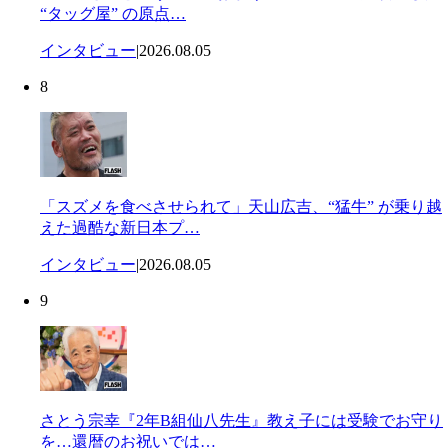
“タッグ屋” の原点…
インタビュー
|
2026.08.05
8
「スズメを食べさせられて」天山広吉、“猛牛” が乗り越
えた過酷な新日本プ…
インタビュー
|
2026.08.05
9
さとう宗幸『2年B組仙八先生』教え子には受験でお守り
を…還暦のお祝いでは…