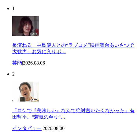
1
長濱ねる 中島健人との“ラブコメ”映画舞台あいさつで
大歓声、お気に入りポ…
芸能
|
2026.08.06
2
「ロケで『美味しい』なんて絶対言いたくなかった」有
田哲平、“若気の至り”…
インタビュー
|
2026.08.06