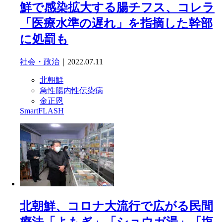
鮮で感染拡大する腸チフス、コレラ
「医療水準の遅れ」を指摘した幹部
に処罰も
社会・政治
｜2022.07.11
北朝鮮
急性腸内性伝染病
金正恩
SmartFLASH
北朝鮮、コロナ大流行で広がる民間