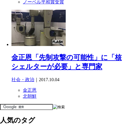
ノーベル平和賞受賞
金正恩「先制攻撃の可能性」に「核
シェルターが必要」と専門家
社会・政治
｜2017.10.04
金正恩
北朝鮮
人気のタグ