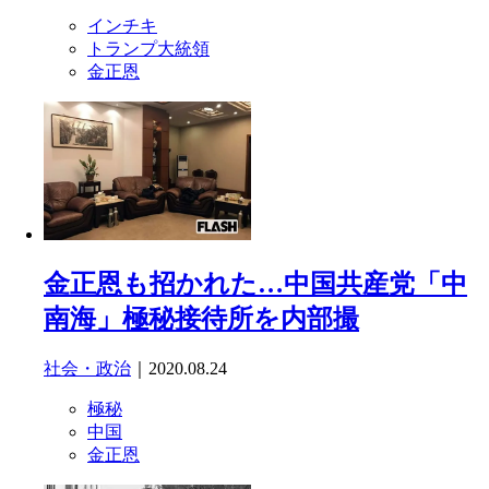
インチキ
トランプ大統領
金正恩
金正恩も招かれた…中国共産党「中
南海」極秘接待所を内部撮
社会・政治
｜2020.08.24
極秘
中国
金正恩