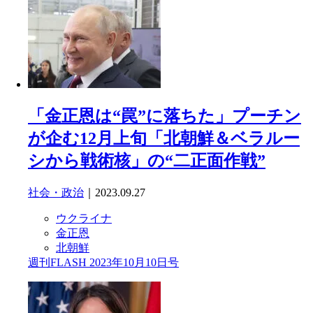
「金正恩は“罠”に落ちた」プーチン
が企む12月上旬「北朝鮮＆ベラルー
シから戦術核」の“二正面作戦”
社会・政治
｜2023.09.27
ウクライナ
金正恩
北朝鮮
週刊FLASH 2023年10月10日号