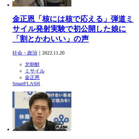
金正恩「核には核で応える」弾道ミ
サイル発射実験で初公開した娘に
「割とかわいい」の声
社会・政治
｜2022.11.20
北朝鮮
ミサイル
金正恩
SmartFLASH