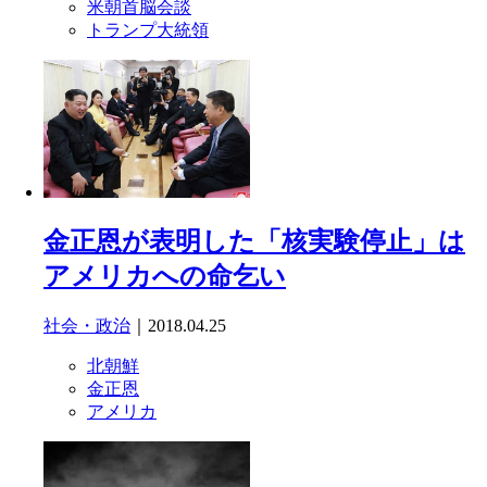
米朝首脳会談
トランプ大統領
金正恩が表明した「核実験停止」は
アメリカへの命乞い
社会・政治
｜2018.04.25
北朝鮮
金正恩
アメリカ