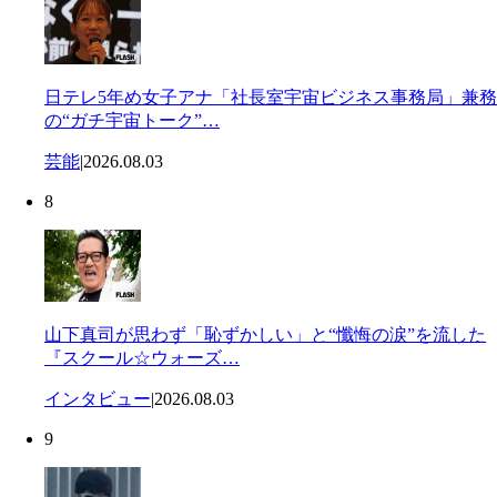
日テレ5年め女子アナ「社長室宇宙ビジネス事務局」兼務
の“ガチ宇宙トーク”…
芸能
|
2026.08.03
8
山下真司が思わず「恥ずかしい」と“懺悔の涙”を流した
『スクール☆ウォーズ…
インタビュー
|
2026.08.03
9