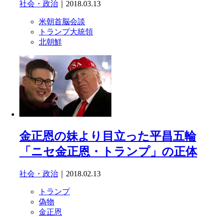
社会・政治
｜2018.03.13
米朝首脳会談
トランプ大統領
北朝鮮
金正恩の妹より目立った平昌五輪
「ニセ金正恩・トランプ」の正体
社会・政治
｜2018.02.13
トランプ
偽物
金正恩