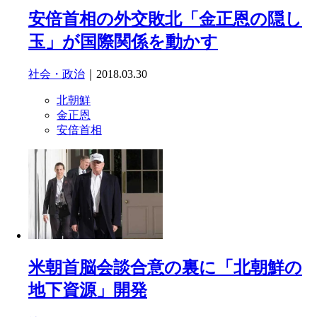
安倍首相の外交敗北「金正恩の隠し
玉」が国際関係を動かす
社会・政治
｜2018.03.30
北朝鮮
金正恩
安倍首相
米朝首脳会談合意の裏に「北朝鮮の
地下資源」開発