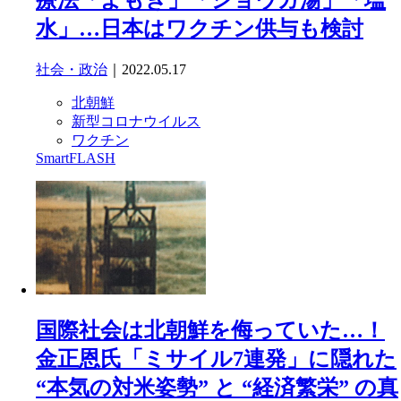
療法「よもぎ」「ショウガ湯」「塩
水」…日本はワクチン供与も検討
社会・政治
｜2022.05.17
北朝鮮
新型コロナウイルス
ワクチン
SmartFLASH
国際社会は北朝鮮を侮っていた…！
金正恩氏「ミサイル7連発」に隠れた
“本気の対米姿勢” と “経済繁栄” の真