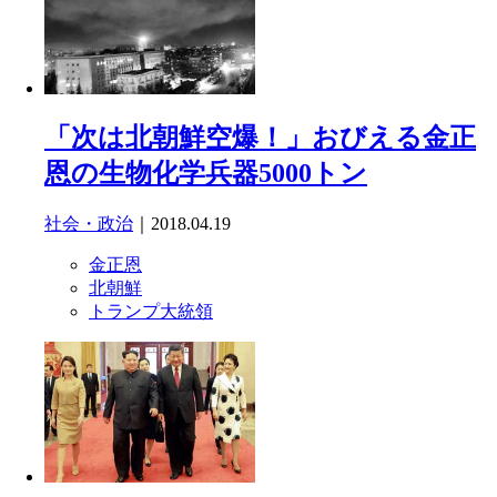
「次は北朝鮮空爆！」おびえる金正
恩の生物化学兵器5000トン
社会・政治
｜2018.04.19
金正恩
北朝鮮
トランプ大統領