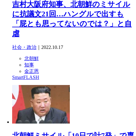
吉村大阪府知事、北朝鮮のミサイル
に抗議文21回…ハングルで出すも
「屁とも思ってないのでは？」と自
虐
社会・政治
｜2022.10.17
北朝鮮
知事
金正恩
SmartFLASH
北朝鮮ミサイル「10日で計7発」で専