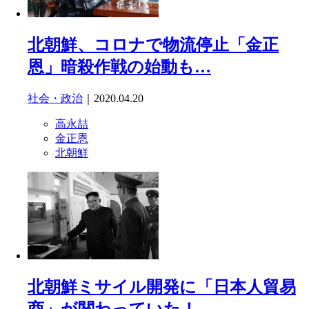
北朝鮮、コロナで物流停止「金正
恩」暗殺作戦の始動も…
社会・政治
｜2020.04.20
高永喆
金正恩
北朝鮮
北朝鮮ミサイル開発に「日本人貿易