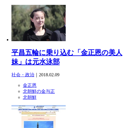
平昌五輪に乗り込む「金正恩の美人
妹」は元水泳部
社会・政治
｜2018.02.09
金正恩
北朝鮮の金与正
北朝鮮