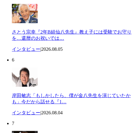
さとう宗幸『2年B組仙八先生』教え子には受験でお守り
を…還暦のお祝いでは…
インタビュー
|
2026.08.05
6
岸田敏志「もしかしたら、僕が金八先生を演じていたか
も」今だから話せる『1…
インタビュー
|
2026.08.04
7