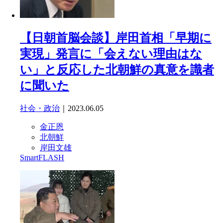
【日朝首脳会談】岸田首相「早期に
実現」発言に「会えない理由はな
い」と反応した北朝鮮の真意を識者
に聞いた
社会・政治
｜2023.06.05
金正恩
北朝鮮
岸田文雄
SmartFLASH