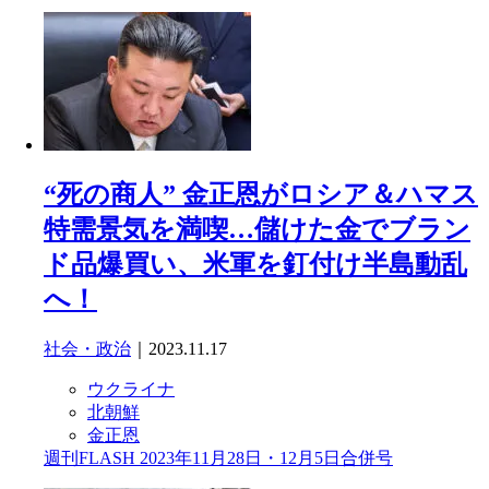
“死の商人” 金正恩がロシア＆ハマス
特需景気を満喫…儲けた金でブラン
ド品爆買い、米軍を釘付け半島動乱
へ！
社会・政治
｜2023.11.17
ウクライナ
北朝鮮
金正恩
週刊FLASH 2023年11月28日・12月5日合併号