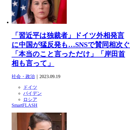
「習近平は独裁者」ドイツ外相発言
に中国が猛反発も…SNSで賛同相次ぐ
「本当のこと言っただけ」「岸田首
相も言って」
社会・政治
｜2023.09.19
ドイツ
バイデン
ロシア
SmartFLASH