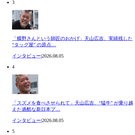
3
「蝶野さんという師匠のおかげ」天山広吉、実績残した
“タッグ屋” の原点…
インタビュー
|
2026.08.05
4
「スズメを食べさせられて」天山広吉、“猛牛” が乗り越
えた過酷な新日本プ…
インタビュー
|
2026.08.05
5