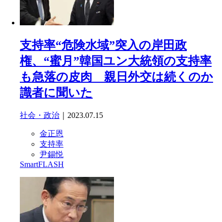
支持率“危険水域”突入の岸田政
権、“蜜月”韓国ユン大統領の支持率
も急落の皮肉 親日外交は続くのか
識者に聞いた
社会・政治
｜2023.07.15
金正恩
支持率
尹錫悦
SmartFLASH