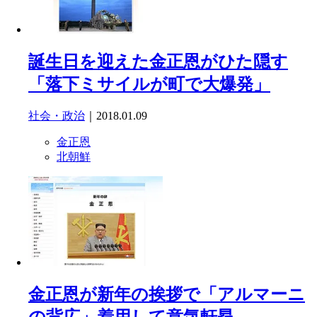
誕生日を迎えた金正恩がひた隠す
「落下ミサイルが町で大爆発」
社会・政治
｜2018.01.09
金正恩
北朝鮮
金正恩が新年の挨拶で「アルマーニ