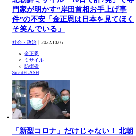
門家が明かす“岸田首相お手上げ事
件”の不安「金正恩は日本を見てほく
そ笑んでいる」
社会・政治
｜2022.10.05
金正恩
ミサイル
防衛省
SmartFLASH
「新型コロナ」だけじゃない！ 北朝