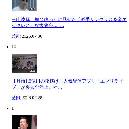
三山凌輝 舞台終わりに見せた「派手サングラス＆金ネ
ックレス」な大物姿…“…
芸能
|
2026.07.30
10
【月商1.8億円の夜逃げ】人気配信アプリ「エブリライ
ブ」が突如全停止、社…
芸能
|
2026.07.28
1