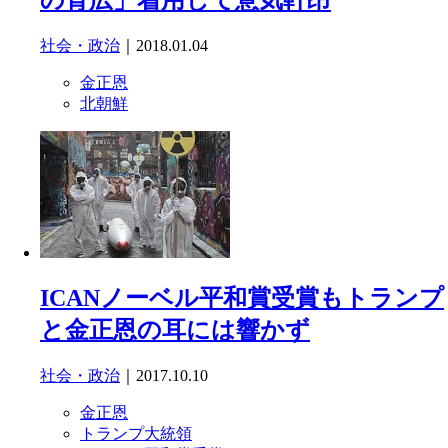
の背広」着用して意気軒昂
社会・政治
｜2018.01.04
金正恩
北朝鮮
ICANノーベル平和賞受賞もトランプ
と金正恩の耳には響かず
社会・政治
｜2017.10.10
金正恩
トランプ大統領