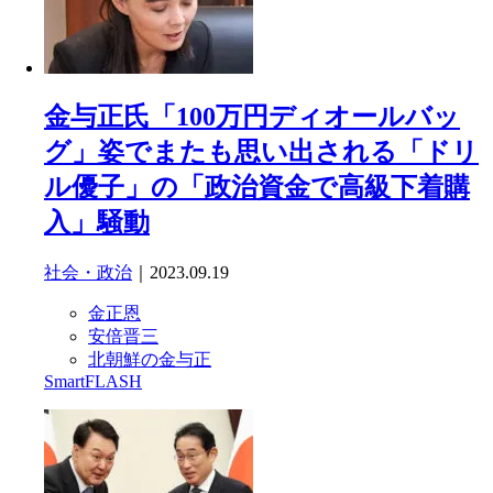
金与正氏「100万円ディオールバッ
グ」姿でまたも思い出される「ドリ
ル優子」の「政治資金で高級下着購
入」騒動
社会・政治
｜2023.09.19
金正恩
安倍晋三
北朝鮮の金与正
SmartFLASH