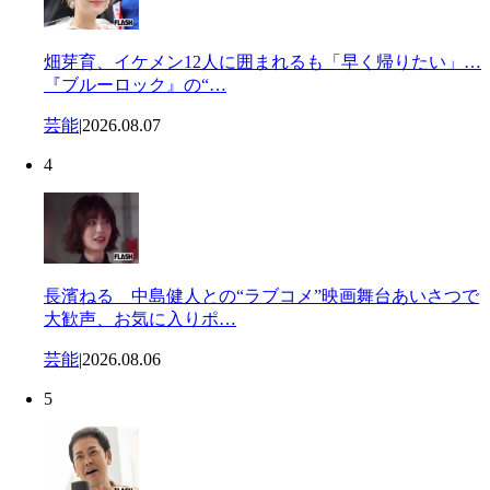
畑芽育、イケメン12人に囲まれるも「早く帰りたい」…
『ブルーロック』の“…
芸能
|
2026.08.07
4
長濱ねる 中島健人との“ラブコメ”映画舞台あいさつで
大歓声、お気に入りポ…
芸能
|
2026.08.06
5