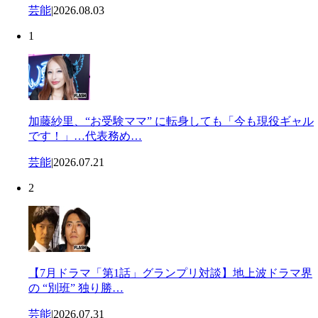
芸能
|
2026.08.03
1
加藤紗里、“お受験ママ” に転身しても「今も現役ギャル
です！」…代表務め…
芸能
|
2026.07.21
2
【7月ドラマ「第1話」グランプリ対談】地上波ドラマ界
の “別班” 独り勝…
芸能
|
2026.07.31