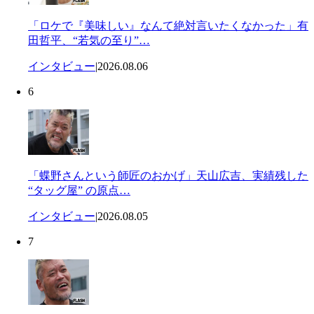
「ロケで『美味しい』なんて絶対言いたくなかった」有
田哲平、“若気の至り”…
インタビュー
|
2026.08.06
6
「蝶野さんという師匠のおかげ」天山広吉、実績残した
“タッグ屋” の原点…
インタビュー
|
2026.08.05
7