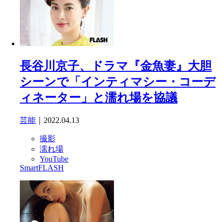
長谷川京子、ドラマ『金魚妻』大胆
シーンで「インティマシー・コーデ
ィネーター」と濡れ場を協議
芸能
｜2022.04.13
撮影
濡れ場
YouTube
SmartFLASH