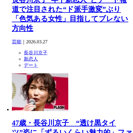
道で注目された“ド派手激変”ぶり
「色気ある女性」目指してブレない
方向性
芸能
｜2026.03.27
長谷川京子
新恋人
デート
47歳・長谷川京子 “透け黒タイ
ツ”姿に「ずるいくらい魅力的」ファ