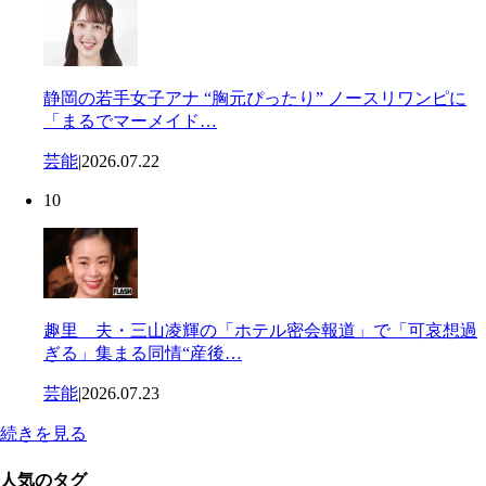
静岡の若手女子アナ “胸元ぴったり” ノースリワンピに
「まるでマーメイド…
芸能
|
2026.07.22
10
趣里 夫・三山凌輝の「ホテル密会報道」で「可哀想過
ぎる」集まる同情“産後…
芸能
|
2026.07.23
続きを見る
人気のタグ