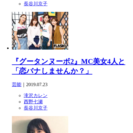
長谷川京子
『グータンヌーボ2』MC美女4人と
「恋バナしませんか？」
芸能
｜2019.07.23
滝沢カレン
西野七瀬
長谷川京子