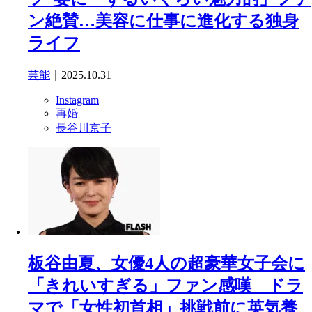
ン絶賛…美容に仕事に進化する独身
ライフ
芸能
｜2025.10.31
Instagram
再婚
長谷川京子
板谷由夏、女優4人の超豪華女子会に
「きれいすぎる」ファン感嘆 ドラ
マで「女性初首相」挑戦前に英気養