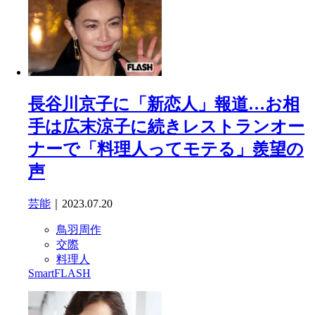
長谷川京子に「新恋人」報道…お相
手は広末涼子に続きレストランオー
ナーで「料理人ってモテる」羨望の
声
芸能
｜2023.07.20
鳥羽周作
交際
料理人
SmartFLASH