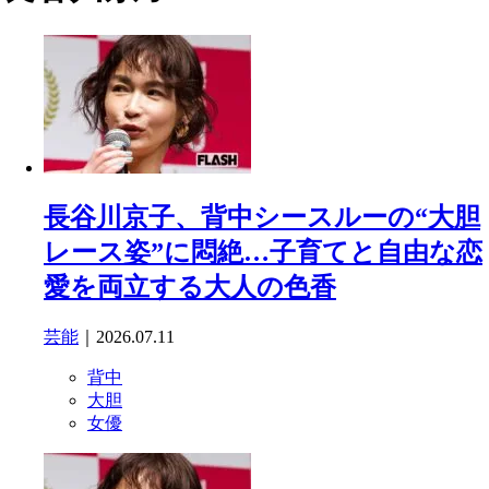
長谷川京子、背中シースルーの“大胆
レース姿”に悶絶…子育てと自由な恋
愛を両立する大人の色香
芸能
｜2026.07.11
背中
大胆
女優