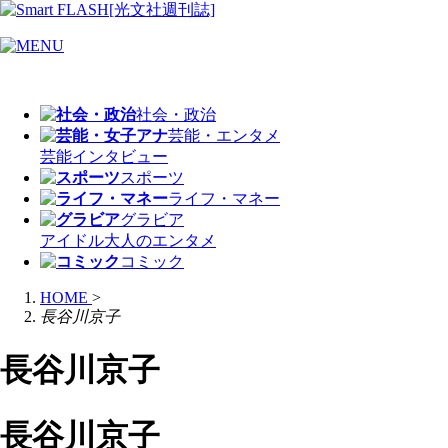
社会・政治
芸能・エンタメ
芸能
インタビュー
スポーツ
ライフ・マネー
グラビア
アイドル
大人のエンタメ
コミック
HOME
>
長谷川京子
長谷川京子
長谷川京子