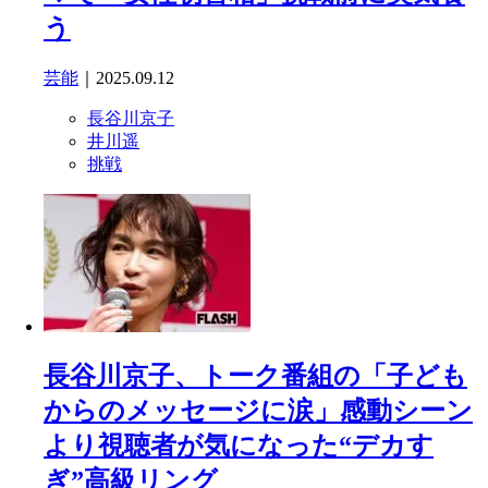
う
芸能
｜2025.09.12
長谷川京子
井川遥
挑戦
長谷川京子、トーク番組の「子ども
からのメッセージに涙」感動シーン
より視聴者が気になった“デカす
ぎ”高級リング