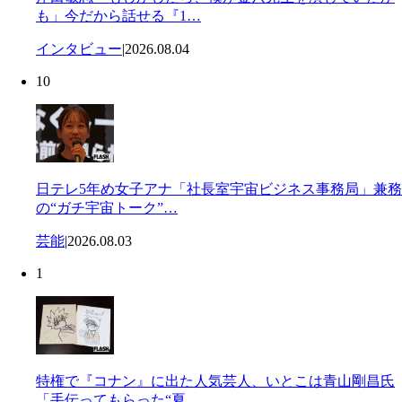
も」今だから話せる『1…
インタビュー
|
2026.08.04
10
日テレ5年め女子アナ「社長室宇宙ビジネス事務局」兼務
の“ガチ宇宙トーク”…
芸能
|
2026.08.03
1
特権で『コナン』に出た人気芸人、いとこは青山剛昌氏
「手伝ってもらった“夏…