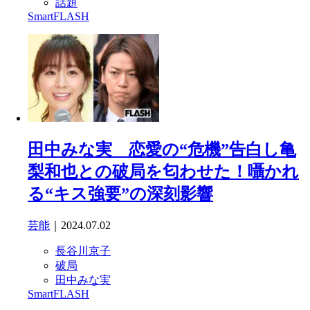
話題
SmartFLASH
田中みな実 恋愛の“危機”告白し亀
梨和也との破局を匂わせた！囁かれ
る“キス強要”の深刻影響
芸能
｜2024.07.02
長谷川京子
破局
田中みな実
SmartFLASH