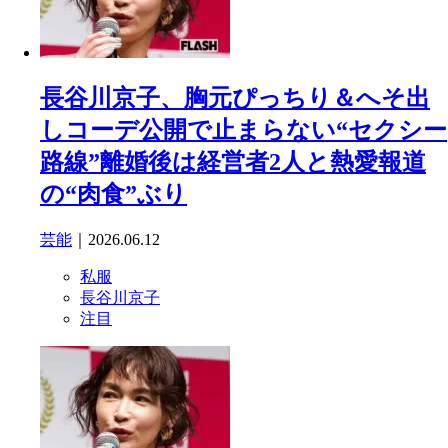
長谷川京子、胸元ぴっちり＆へそ出
しコーデ公開で止まらない“セクシー
路線”離婚後は経営者2人と熱愛報道
の“肉食”ぶり
芸能
｜2026.06.12
私服
長谷川京子
注目