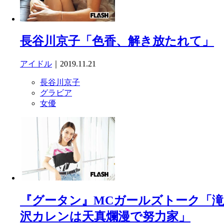
長谷川京子「色香、解き放たれて」
アイドル
｜2019.11.21
長谷川京子
グラビア
女優
『グータン』MCガールズトーク「滝
沢カレンは天真爛漫で努力家」