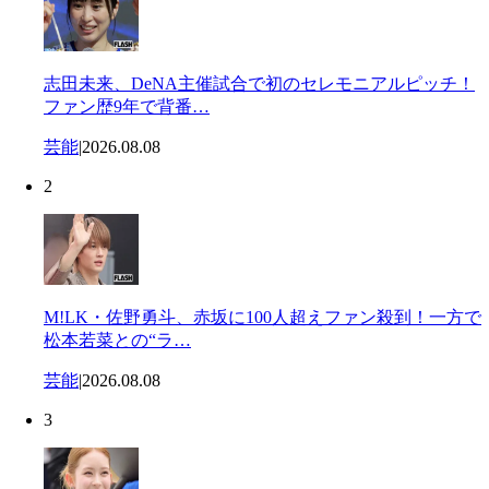
志田未来、DeNA主催試合で初のセレモニアルピッチ！
ファン歴9年で背番…
芸能
|
2026.08.08
2
M!LK・佐野勇斗、赤坂に100人超えファン殺到！一方で
松本若菜との“ラ…
芸能
|
2026.08.08
3