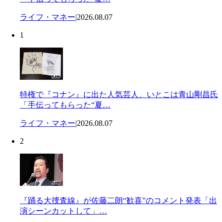
ライフ・マネー
|
2026.08.07
1
特権で『コナン』に出た人気芸人、いとこは青山剛昌氏
「手伝ってもらった“夏…
ライフ・マネー
|
2026.08.07
2
『踊る大捜査線』が佐藤二朗“歓喜”のコメント発表「出
演シーンカットして」…