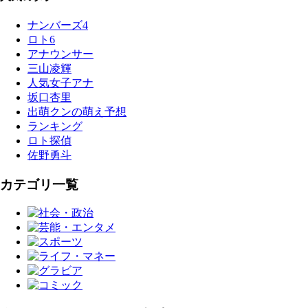
ナンバーズ4
ロト6
アナウンサー
三山凌輝
人気女子アナ
坂口杏里
出萌クンの萌え予想
ランキング
ロト探偵
佐野勇斗
カテゴリ一覧