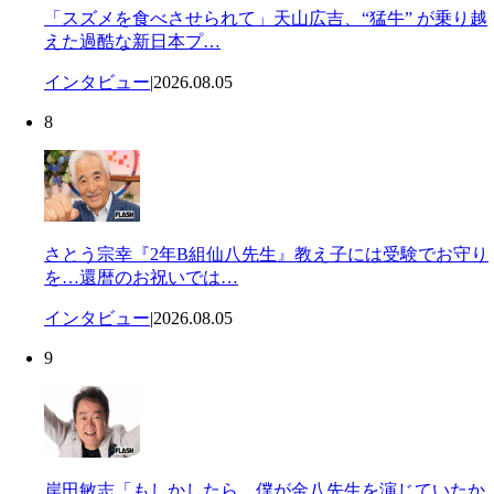
「スズメを食べさせられて」天山広吉、“猛牛” が乗り越
えた過酷な新日本プ…
インタビュー
|
2026.08.05
8
さとう宗幸『2年B組仙八先生』教え子には受験でお守り
を…還暦のお祝いでは…
インタビュー
|
2026.08.05
9
岸田敏志「もしかしたら、僕が金八先生を演じていたか