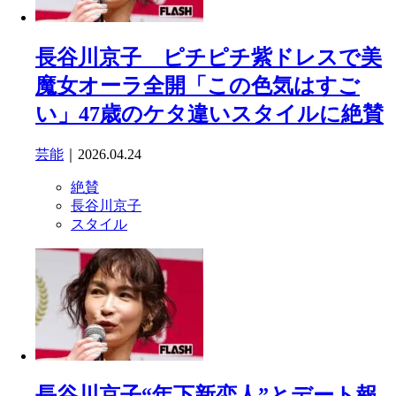
長谷川京子 ピチピチ紫ドレスで美
魔女オーラ全開「この色気はすご
い」47歳のケタ違いスタイルに絶賛
芸能
｜2026.04.24
絶賛
長谷川京子
スタイル
長谷川京子“年下新恋人”とデート報