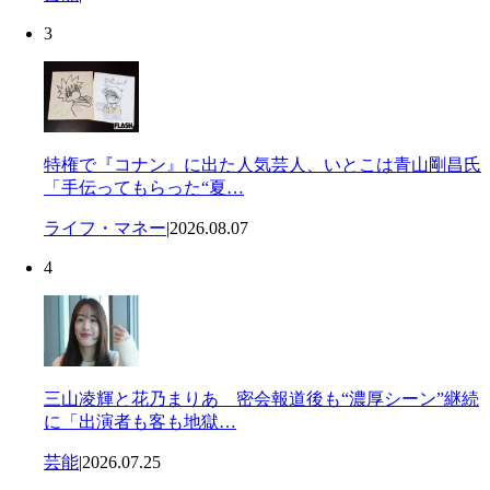
3
特権で『コナン』に出た人気芸人、いとこは青山剛昌氏
「手伝ってもらった“夏…
ライフ・マネー
|
2026.08.07
4
三山凌輝と花乃まりあ 密会報道後も“濃厚シーン”継続
に「出演者も客も地獄…
芸能
|
2026.07.25