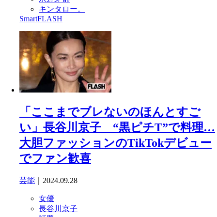
キンタロー。
SmartFLASH
「ここまでブレないのほんとすご
い」長谷川京子 “黒ピチT”で料理…
大胆ファッションのTikTokデビュー
でファン歓喜
芸能
｜2024.09.28
女優
長谷川京子