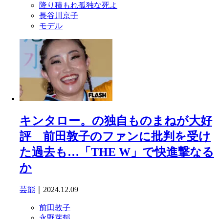
降り積もれ孤独な死よ
長谷川京子
モデル
キンタロー。の独自ものまねが大好
評 前田敦子のファンに批判を受け
た過去も…「THE W」で快進撃なる
か
芸能
｜2024.12.09
前田敦子
永野芽郁