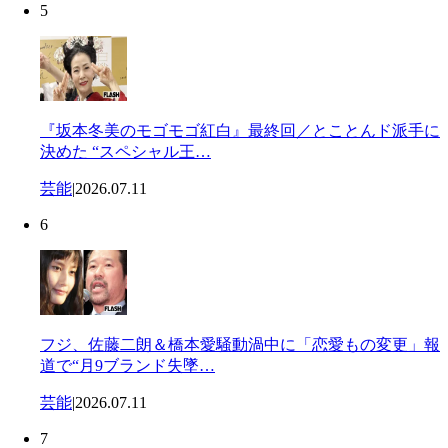
5
『坂本冬美のモゴモゴ紅白』最終回／とことんド派手に
決めた “スペシャル王…
芸能
|
2026.07.11
6
フジ、佐藤二朗＆橋本愛騒動渦中に「恋愛もの変更」報
道で“月9ブランド失墜…
芸能
|
2026.07.11
7