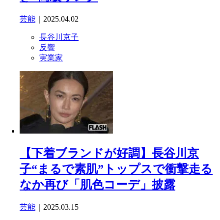
芸能
｜2025.04.02
長谷川京子
反響
実業家
【下着ブランドが好調】長谷川京
子“まるで素肌”トップスで衝撃走る
なか再び「肌色コーデ」披露
芸能
｜2025.03.15