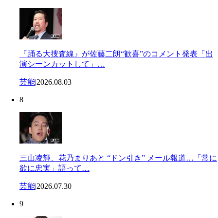
『踊る大捜査線』が佐藤二朗“歓喜”のコメント発表「出
演シーンカットして」…
芸能
|
2026.08.03
8
三山凌輝、花乃まりあと “ドン引き” メール報道…「常に
欲に忠実」語って…
芸能
|
2026.07.30
9