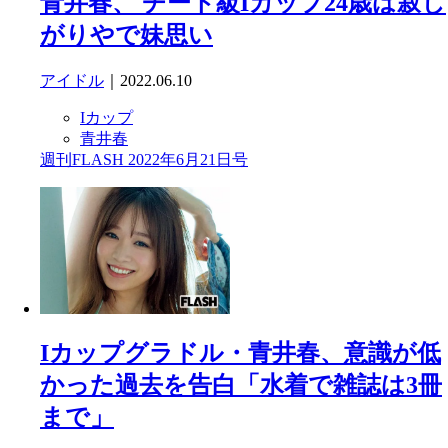
青井春、 チート級Iカップ24歳は寂し
がりやで妹思い
アイドル
｜2022.06.10
Iカップ
青井春
週刊FLASH 2022年6月21日号
Iカップグラドル・青井春、意識が低
かった過去を告白「水着で雑誌は3冊
まで」