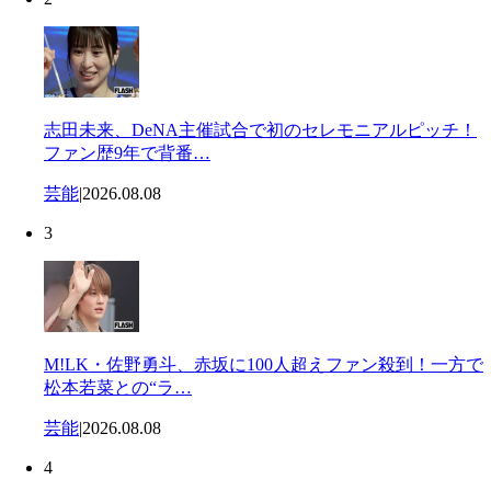
志田未来、DeNA主催試合で初のセレモニアルピッチ！
ファン歴9年で背番…
芸能
|
2026.08.08
3
M!LK・佐野勇斗、赤坂に100人超えファン殺到！一方で
松本若菜との“ラ…
芸能
|
2026.08.08
4