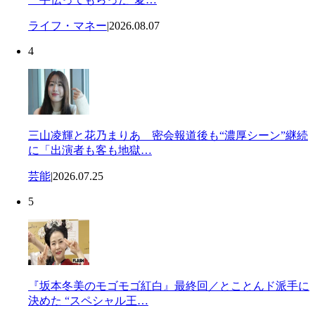
ライフ・マネー
|
2026.08.07
4
三山凌輝と花乃まりあ 密会報道後も“濃厚シーン”継続
に「出演者も客も地獄…
芸能
|
2026.07.25
5
『坂本冬美のモゴモゴ紅白』最終回／とことんド派手に
決めた “スペシャル王…