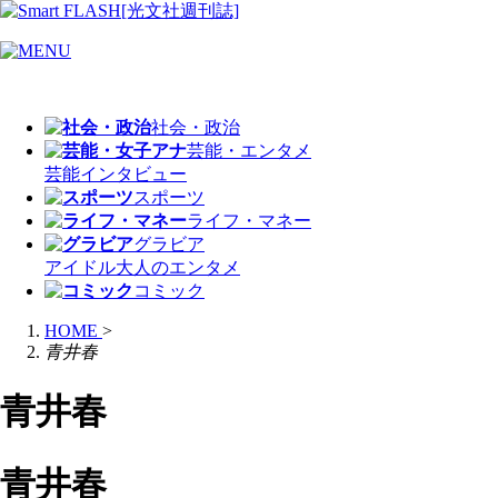
社会・政治
芸能・エンタメ
芸能
インタビュー
スポーツ
ライフ・マネー
グラビア
アイドル
大人のエンタメ
コミック
HOME
>
青井春
青井春
青井春