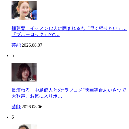
畑芽育、イケメン12人に囲まれるも「早く帰りたい」…
『ブルーロック』の“…
芸能
|
2026.08.07
5
長濱ねる 中島健人との“ラブコメ”映画舞台あいさつで
大歓声、お気に入りポ…
芸能
|
2026.08.06
6