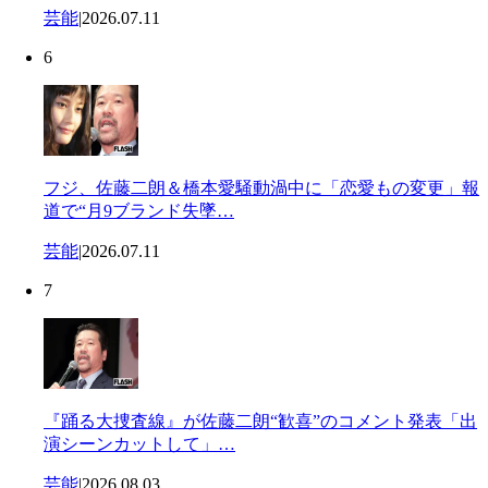
芸能
|
2026.07.11
6
フジ、佐藤二朗＆橋本愛騒動渦中に「恋愛もの変更」報
道で“月9ブランド失墜…
芸能
|
2026.07.11
7
『踊る大捜査線』が佐藤二朗“歓喜”のコメント発表「出
演シーンカットして」…
芸能
|
2026.08.03