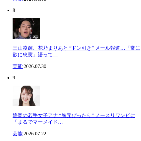
8
三山凌輝、花乃まりあと “ドン引き” メール報道…「常に
欲に忠実」語って…
芸能
|
2026.07.30
9
静岡の若手女子アナ “胸元ぴったり” ノースリワンピに
「まるでマーメイド…
芸能
|
2026.07.22