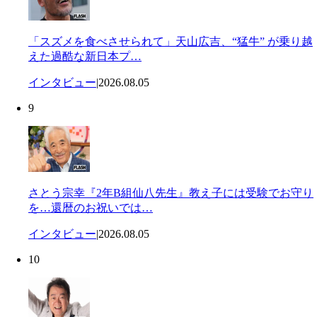
「スズメを食べさせられて」天山広吉、“猛牛” が乗り越
えた過酷な新日本プ…
インタビュー
|
2026.08.05
9
さとう宗幸『2年B組仙八先生』教え子には受験でお守り
を…還暦のお祝いでは…
インタビュー
|
2026.08.05
10