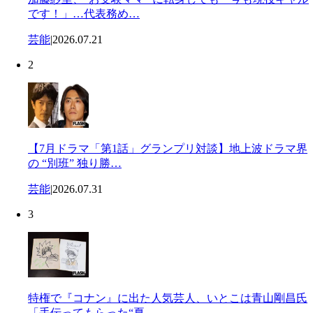
です！」…代表務め…
芸能
|
2026.07.21
2
【7月ドラマ「第1話」グランプリ対談】地上波ドラマ界
の “別班” 独り勝…
芸能
|
2026.07.31
3
特権で『コナン』に出た人気芸人、いとこは青山剛昌氏
「手伝ってもらった“夏…