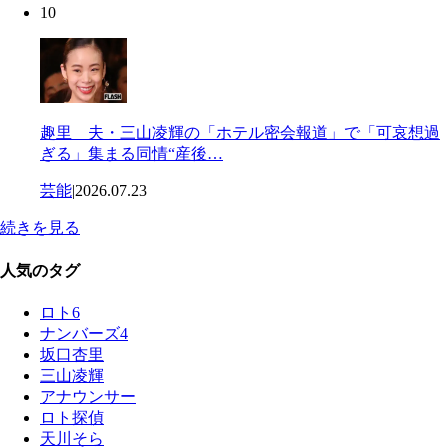
10
趣里 夫・三山凌輝の「ホテル密会報道」で「可哀想過
ぎる」集まる同情“産後…
芸能
|
2026.07.23
続きを見る
人気のタグ
ロト6
ナンバーズ4
坂口杏里
三山凌輝
アナウンサー
ロト探偵
天川そら