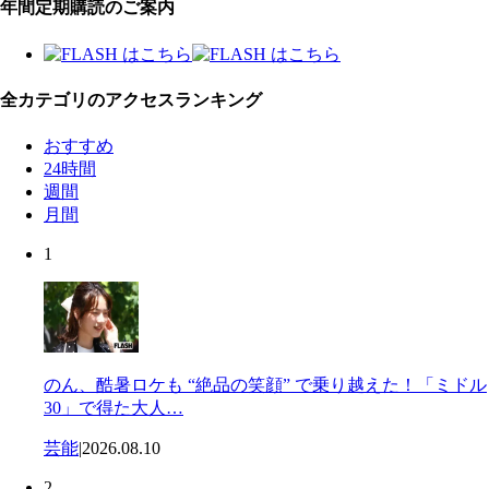
年間定期購読のご案内
全カテゴリのアクセスランキング
おすすめ
24時間
週間
月間
1
のん、酷暑ロケも “絶品の笑顔” で乗り越えた！「ミドル
30」で得た大人…
芸能
|
2026.08.10
2