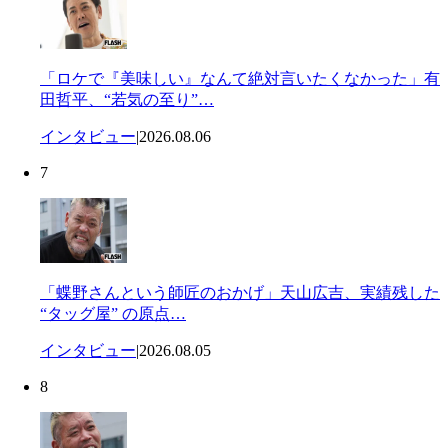
「ロケで『美味しい』なんて絶対言いたくなかった」有
田哲平、“若気の至り”…
インタビュー
|
2026.08.06
7
「蝶野さんという師匠のおかげ」天山広吉、実績残した
“タッグ屋” の原点…
インタビュー
|
2026.08.05
8