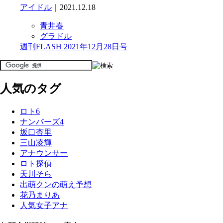
アイドル
｜2021.12.18
青井春
グラドル
週刊FLASH 2021年12月28日号
人気のタグ
ロト6
ナンバーズ4
坂口杏里
三山凌輝
アナウンサー
ロト探偵
天川そら
出萌クンの萌え予想
花乃まりあ
人気女子アナ