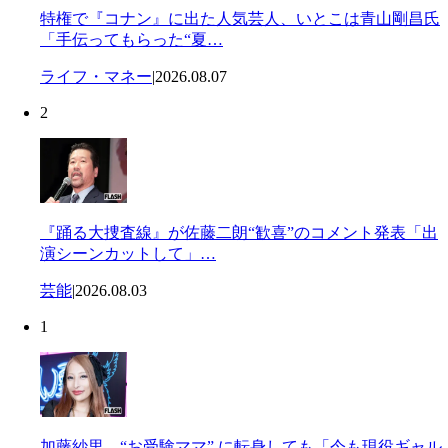
特権で『コナン』に出た人気芸人、いとこは青山剛昌氏
「手伝ってもらった“夏…
ライフ・マネー
|
2026.08.07
2
『踊る大捜査線』が佐藤二朗“歓喜”のコメント発表「出
演シーンカットして」…
芸能
|
2026.08.03
1
加藤紗里、“お受験ママ” に転身しても「今も現役ギャル