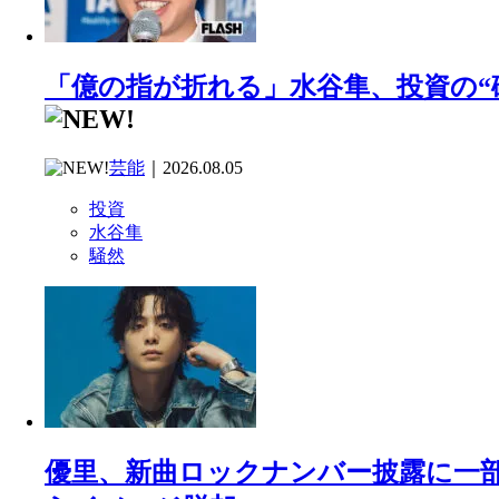
「億の指が折れる」水谷隼、投資の“
芸能
｜2026.08.05
投資
水谷隼
騒然
優里、新曲ロックナンバー披露に一