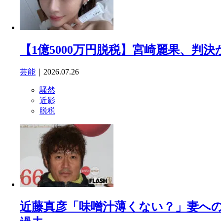
【1億5000万円脱税】宮崎麗果、判
芸能
｜2026.07.26
騒然
近影
脱税
近藤真彦「味噌汁薄くない？」妻への 