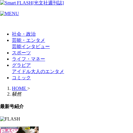
社会・政治
芸能・エンタメ
芸能
インタビュー
スポーツ
ライフ・マネー
グラビア
アイドル
大人のエンタメ
コミック
HOME
>
騒然
最新号紹介