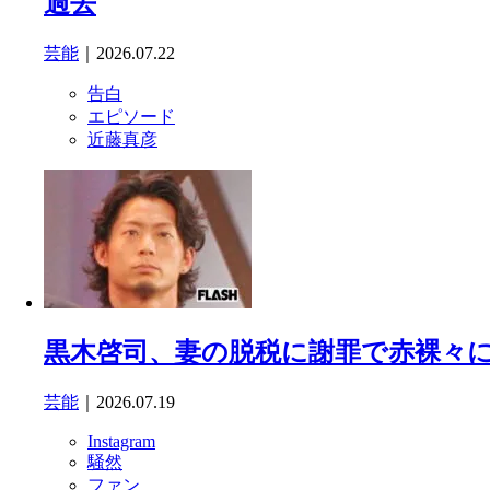
過去
芸能
｜2026.07.22
告白
エピソード
近藤真彦
黒木啓司、妻の脱税に謝罪で赤裸々に語
芸能
｜2026.07.19
Instagram
騒然
ファン