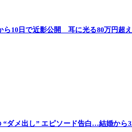
決から10日で近影公開 耳に光る80万円超
“ダメ出し” エピソード告白…結婚から32