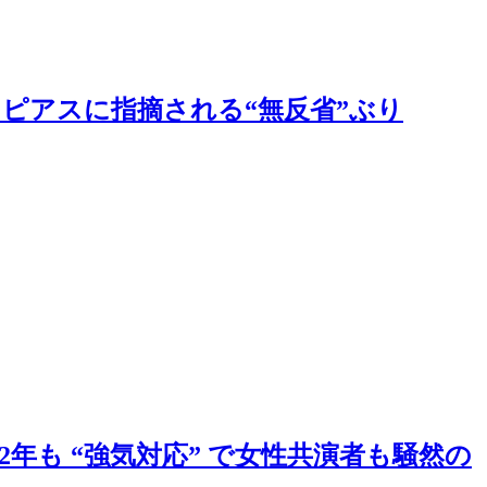
えピアスに指摘される“無反省”ぶり
年も “強気対応” で女性共演者も騒然の