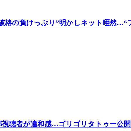
破格の負けっぷり”明かしネット唖然…“
部視聴者が違和感…ゴリゴリタトゥー公開