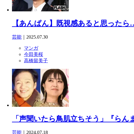
【あんぱん】既視感あると思ったら…
芸能
｜2025.07.30
マンガ
今田美桜
高橋留美子
「声聞いたら鳥肌立ちそう」『らんま
芸能
｜2024.07.18