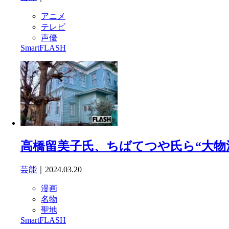
アニメ
テレビ
声優
SmartFLASH
高橋留美子氏、ちばてつや氏ら“大物漫
芸能
｜2024.03.20
漫画
名物
聖地
SmartFLASH