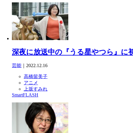
深夜に放送中の『うる星やつら』に
芸能
｜2022.12.16
高橋留美子
アニメ
上坂すみれ
SmartFLASH