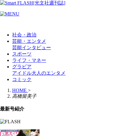
社会・政治
芸能・エンタメ
芸能
インタビュー
スポーツ
ライフ・マネー
グラビア
アイドル
大人のエンタメ
コミック
HOME
>
高橋留美子
最新号紹介