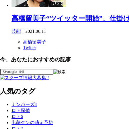
高橋留美子“ツイッター開始”、仕掛
芸能
｜2021.06.11
高橋留美子
Twitter
今、あなたにおすすめの記事
人気のタグ
ナンバーズ4
ロト探偵
ロト6
出萌クンの萌え予想
ロト7