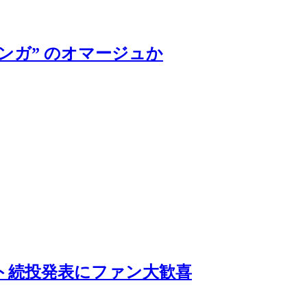
ンガ” のオマージュか
スト続投発表にファン大歓喜