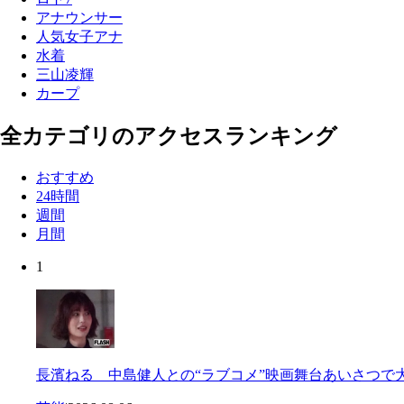
アナウンサー
人気女子アナ
水着
三山凌輝
カープ
全カテゴリのアクセスランキング
おすすめ
24時間
週間
月間
1
長濱ねる 中島健人との“ラブコメ”映画舞台あいさつで