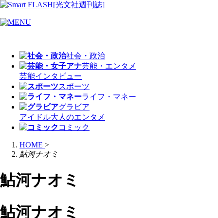
社会・政治
芸能・エンタメ
芸能
インタビュー
スポーツ
ライフ・マネー
グラビア
アイドル
大人のエンタメ
コミック
HOME
>
鮎河ナオミ
鮎河ナオミ
鮎河ナオミ