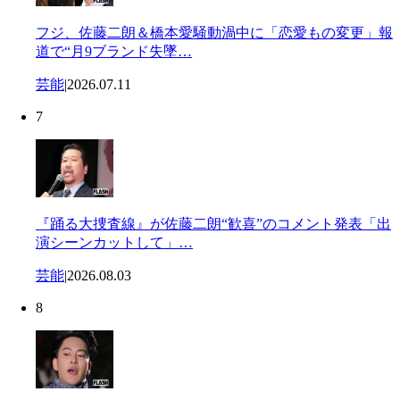
フジ、佐藤二朗＆橋本愛騒動渦中に「恋愛もの変更」報
道で“月9ブランド失墜…
芸能
|
2026.07.11
7
『踊る大捜査線』が佐藤二朗“歓喜”のコメント発表「出
演シーンカットして」…
芸能
|
2026.08.03
8