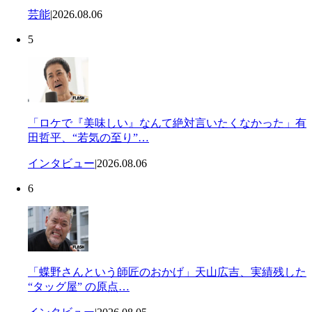
芸能
|
2026.08.06
5
「ロケで『美味しい』なんて絶対言いたくなかった」有
田哲平、“若気の至り”…
インタビュー
|
2026.08.06
6
「蝶野さんという師匠のおかげ」天山広吉、実績残した
“タッグ屋” の原点…