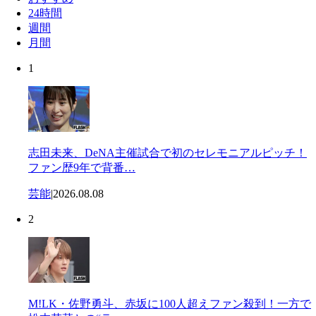
24時間
週間
月間
1
志田未来、DeNA主催試合で初のセレモニアルピッチ！
ファン歴9年で背番…
芸能
|
2026.08.08
2
M!LK・佐野勇斗、赤坂に100人超えファン殺到！一方で