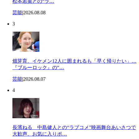
松本若菜との“ラ…
芸能
|
2026.08.08
3
畑芽育、イケメン12人に囲まれるも「早く帰りたい」…
『ブルーロック』の“…
芸能
|
2026.08.07
4
長濱ねる 中島健人との“ラブコメ”映画舞台あいさつで
大歓声、お気に入りポ…