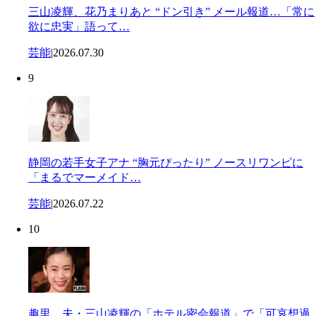
三山凌輝、花乃まりあと “ドン引き” メール報道…「常に
欲に忠実」語って…
芸能
|
2026.07.30
9
静岡の若手女子アナ “胸元ぴったり” ノースリワンピに
「まるでマーメイド…
芸能
|
2026.07.22
10
趣里 夫・三山凌輝の「ホテル密会報道」で「可哀想過