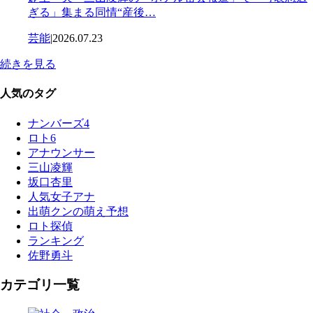
ぎる」集まる同情“産後…
芸能
|
2026.07.23
続きを見る
人気のタグ
ナンバーズ4
ロト6
アナウンサー
三山凌輝
坂口杏里
人気女子アナ
出萌クンの萌え予想
ロト探偵
ランキング
佐野勇斗
カテゴリ一覧