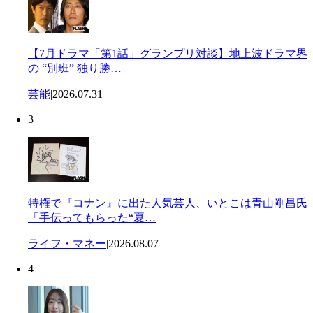
【7月ドラマ「第1話」グランプリ対談】地上波ドラマ界
の “別班” 独り勝…
芸能
|
2026.07.31
3
特権で『コナン』に出た人気芸人、いとこは青山剛昌氏
「手伝ってもらった“夏…
ライフ・マネー
|
2026.08.07
4