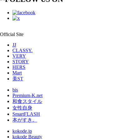
Official Site
JJ
CLASSY.
VERY
STORY
HERS
Mart
美ST
bis
Premium-K.net
和食スタイル
女性自身
SmartFLASH
本がすき。
kokode.jp
kokode Beauty