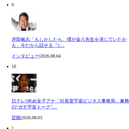
9
岸田敏志「もしかしたら、僕が金八先生を演じていたか
も」今だから話せる『1…
インタビュー
|
2026.08.04
10
日テレ5年め女子アナ「社長室宇宙ビジネス事務局」兼務
の“ガチ宇宙トーク”…
芸能
|
2026.08.03
1