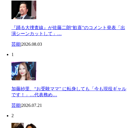
『踊る大捜査線』が佐藤二朗“歓喜”のコメント発表「出
演シーンカットして」…
芸能
|
2026.08.03
1
加藤紗里、“お受験ママ” に転身しても「今も現役ギャル
です！」…代表務め…
芸能
|
2026.07.21
2