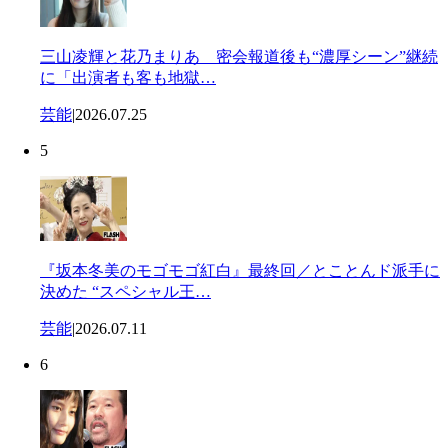
三山凌輝と花乃まりあ 密会報道後も“濃厚シーン”継続
に「出演者も客も地獄…
芸能
|
2026.07.25
5
『坂本冬美のモゴモゴ紅白』最終回／とことんド派手に
決めた “スペシャル王…
芸能
|
2026.07.11
6