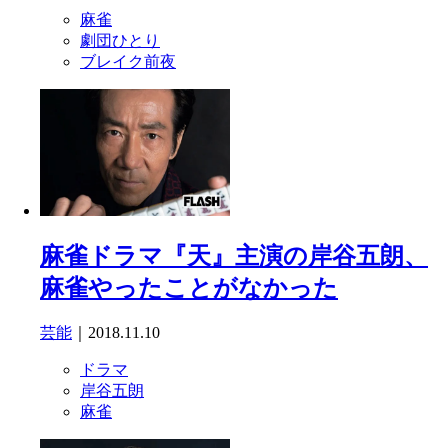
麻雀
劇団ひとり
ブレイク前夜
麻雀ドラマ『天』主演の岸谷五朗、
麻雀やったことがなかった
芸能
｜2018.11.10
ドラマ
岸谷五朗
麻雀