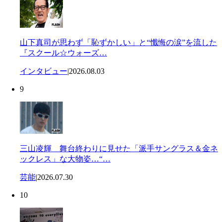
山下真司が思わず「恥ずかしい」と“懺悔の涙”を流した
『スクール☆ウォーズ…
インタビュー
|
2026.08.03
9
三山凌輝 舞台終わりに見せた「派手サングラス＆金ネ
ックレス」な大物姿…“…
芸能
|
2026.07.30
10