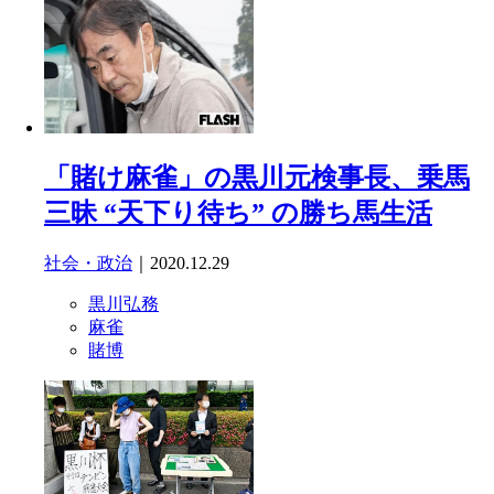
「賭け麻雀」の黒川元検事長、乗馬
三昧 “天下り待ち” の勝ち馬生活
社会・政治
｜2020.12.29
黒川弘務
麻雀
賭博