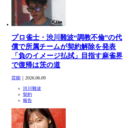
プロ雀士・渋川難波“調教不倫”の代
償で所属チームが契約解除を発表
「負のイメージ払拭」目指す麻雀界
で復帰は茨の道
芸能
｜2026.06.09
渋川難波
契約
報告