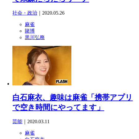
社会・政治
｜2020.05.26
麻雀
賭博
黒川弘務
白石麻衣、趣味は麻雀「携帯アプリ
で空き時間にやってます」
芸能
｜2020.03.11
麻雀