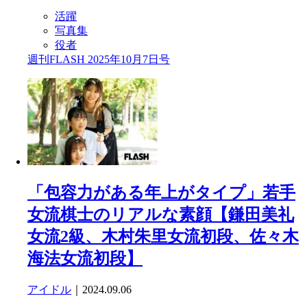
活躍
写真集
役者
週刊FLASH 2025年10月7日号
「包容力がある年上がタイプ」若手
女流棋士のリアルな素顔【鎌田美礼
女流2級、木村朱里女流初段、佐々木
海法女流初段】
アイドル
｜2024.09.06