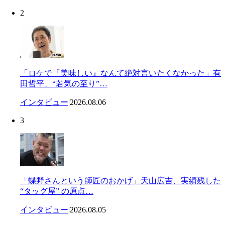
2
「ロケで『美味しい』なんて絶対言いたくなかった」有
田哲平、“若気の至り”…
インタビュー
|
2026.08.06
3
「蝶野さんという師匠のおかげ」天山広吉、実績残した
“タッグ屋” の原点…
インタビュー
|
2026.08.05