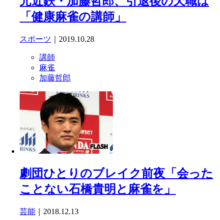
元近鉄・加藤哲郎、引退後の天職は
「健康麻雀の講師」
スポーツ
｜2019.10.28
講師
麻雀
加藤哲郎
劇団ひとりのブレイク前夜「会った
ことない石橋貴明と麻雀を」
芸能
｜2018.12.13