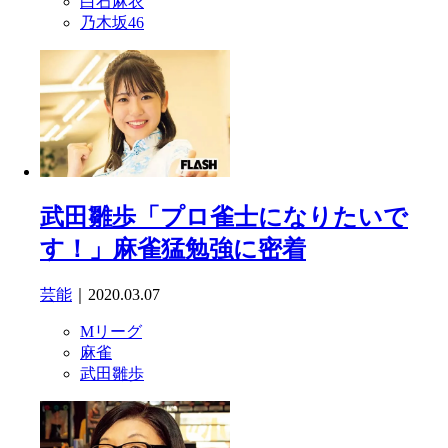
白石麻衣
乃木坂46
武田雛歩「プロ雀士になりたいで
す！」麻雀猛勉強に密着
芸能
｜2020.03.07
Mリーグ
麻雀
武田雛歩