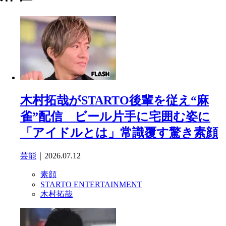
木村拓哉がSTARTO後輩を従え“麻
雀”配信 ビール片手に宅囲む姿に
「アイドルとは」常識覆す驚き素顔
芸能
｜2026.07.12
素顔
STARTO ENTERTAINMENT
木村拓哉