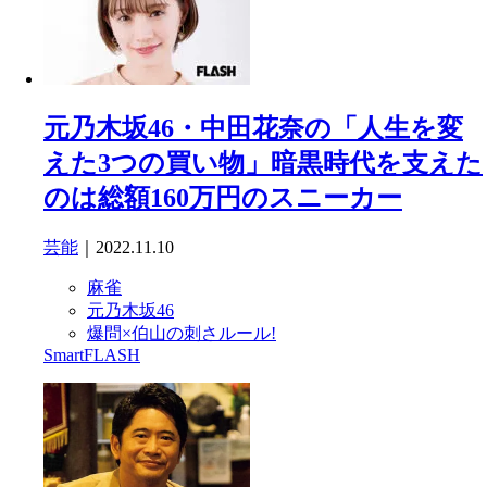
元乃木坂46・中田花奈の「人生を変
えた3つの買い物」暗黒時代を支えた
のは総額160万円のスニーカー
芸能
｜2022.11.10
麻雀
元乃木坂46
爆問×伯山の刺さルール!
SmartFLASH