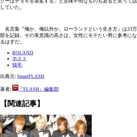
グーはチョキを凌駕する」と意味不明なものもあると笑って話
していた。
名言集『俺か、俺以外か。ローランドという生き方』は23万
部を記録。その美意識の高さは、女性にモテたい男に参考にな
るはずだ。
ROLAND
ホスト
脱毛
出典元:
SmartFLASH
著者:
『FLASH』編集部
【関連記事】