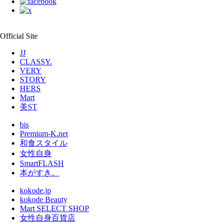
Official Site
JJ
CLASSY.
VERY
STORY
HERS
Mart
美ST
bis
Premium-K.net
和食スタイル
女性自身
SmartFLASH
本がすき。
kokode.jp
kokode Beauty
Mart SELECT SHOP
女性自身百貨店