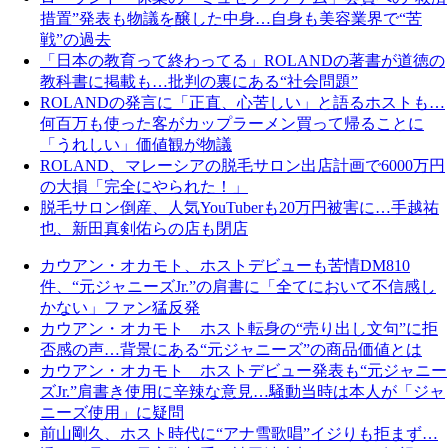
措置”発表も物議を醸した中身…自身も美容業界で“苦
戦”の過去
「日本の教育って終わってる」ROLANDの著書が道徳の
教科書に掲載も…批判の裏にある“社会問題”
ROLANDの発言に「正直、心苦しい」と語るホストも…
何百万も使った客がカップラーメン買って帰ることに
「うれしい」価値観が物議
ROLAND、マレーシアの脱毛サロン出店計画で6000万円
の大損「完全にやられた！」
脱毛サロン倒産、人気YouTuberも20万円被害に…手越祐
也、新田真剣佑らの店も閉店
カウアン・オカモト、ホストデビューも苦情DM810
件、“元ジャニーズJr.”の肩書に「全てにおいて不信感し
かない」ファン猛反発
カウアン・オカモト ホスト転身の“売り出し文句”に拒
否感の声…背景にある“元ジャニーズ”の商品価値とは
カウアン・オカモト ホストデビュー発表も“元ジャニー
ズJr.”肩書き使用に辛辣な意見…騒動当時は本人が「ジャ
ニーズ使用」に疑問
前山剛久、ホスト時代に“アナ雪歌唱”イジりも拒まず…