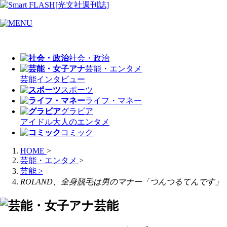
社会・政治
芸能・エンタメ
芸能
インタビュー
スポーツ
ライフ・マネー
グラビア
アイドル
大人のエンタメ
コミック
HOME
>
芸能・エンタメ
>
芸能
>
ROLAND、全身脱毛は男のマナー「つんつるてんです」
芸能