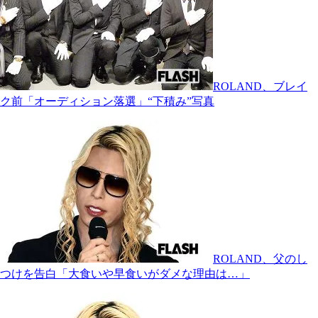
ROLAND、ブレイ
ク前「オーディション落選」“下積み”写真
ROLAND、父のし
つけを告白「大食いや早食いがダメな理由は…」