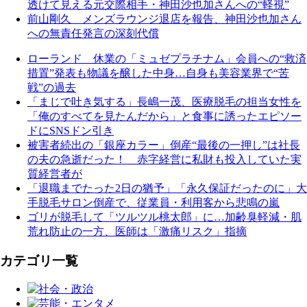
透けて見える元交際相手・神田沙也加さんへの“軽視”
前山剛久 メンズラウンジ退店を報告、神田沙也加さん
への無責任発言の深刻代償
ローランド 休業の「ミュゼプラチナム」会員への“救済
措置”発表も物議を醸した中身…自身も美容業界で“苦
戦”の過去
「まじで吐き気する」長嶋一茂、医療脱毛の担当女性を
「俺のすべてを見たんだから」と食事に誘ったエピソー
ドにSNSドン引き
被害者続出の「銀座カラー」倒産“最後の一押し”は社長
の夫の急逝だった！ 赤字経営に私財も投入していた実
質経営者が
「退職までたった2日の猶予」「永久保証だったのに」大
手脱毛サロン倒産で、従業員・利用客から悲鳴の嵐
ゴリが脱毛して「ツルツル桃太郎」に…加齢臭軽減・肌
荒れ防止の一方、医師は「激痛リスク」指摘
カテゴリ一覧