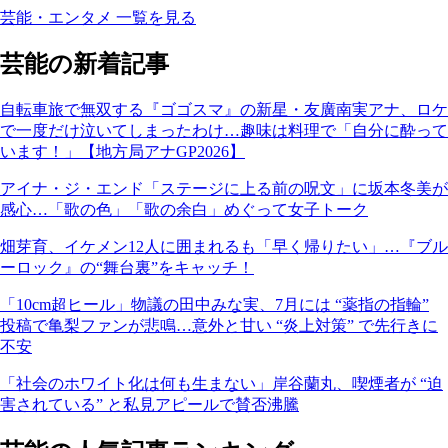
芸能・エンタメ 一覧を見る
芸能の新着記事
自転車旅で無双する『ゴゴスマ』の新星・友廣南実アナ、ロケ
で一度だけ泣いてしまったわけ…趣味は料理で「自分に酔って
います！」【地方局アナGP2026】
アイナ・ジ・エンド「ステージに上る前の呪文」に坂本冬美が
感心…「歌の色」「歌の余白」めぐって女子トーク
畑芽育、イケメン12人に囲まれるも「早く帰りたい」…『ブル
ーロック』の“舞台裏”をキャッチ！
「10cm超ヒール」物議の田中みな実、7月には “薬指の指輪”
投稿で亀梨ファンが悲鳴…意外と甘い “炎上対策” で先行きに
不安
「社会のホワイト化は何も生まない」岸谷蘭丸、喫煙者が “迫
害されている” と私見アピールで賛否沸騰