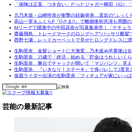
「保険は正直、つき合い」だったジャガー横田（62）
元乃木坂・山崎怜奈が衝撃の妊娠発表…直近の“ふっく
高山一実＆ふくらP『Qさま!!』で離婚後初共演も周囲
Mリーグで躍進中の中田花奈が写真集発売！「ナチュラ
齋藤飛鳥、トレードマークのロングヘア“バッサリ断髪”
西野七瀬、レッドカーペットで見せたロングドレスに漂
生駒里奈、金髪ショートに大激変…乃木坂46卒業後は
生駒里奈、25歳で「終活」始める「貯金はうれしいく
生駒里奈、舞台でチャックが開いて「マジパンツ」見え
生駒里奈、『いきなり！ステーキ』で身バレして2度見
仮面ライダー出演の生駒里奈「フィギュアが家にいっぱ
芸能の最新記事