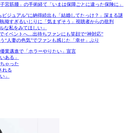
「子宮筋腫」の手術経て「いまは保障ごとに違った保険に」
らビジュアル”に納得続出も「結婚してたっけ？」深まる謎
の執拗すぎるいじりに「気まずそう」視聴者からの批判
ルな私をみてほしい」
でイベントへ…出待ちファンにも笑顔で“神対応”
う“人妻の色気”でファンも感じた「幸せ」ぶり
女優業邁進で「ホラーやりたい」宣言
らいある」
ちゃった
される
い」