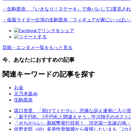
・生駒里奈、『いきなり！ステーキ』で身バレして2度見さ
・仮面ライダー出演の生駒里奈「フィギュアが家にいっぱい
芸能・エンタメ一覧をもっと見る
今、あなたにおすすめの記事
関連キーワードの記事を探す
お金
元乃木坂46
生駒里奈
坂口杏里、「助けてください」悲痛な訴え連発に入り混じ
「新千円札、5千円札と間違えそう」中川翔子のポストに
「せちがらい」新紙幣発行目前！ 渋沢栄一生誕の地・
佐野史郎（69）多発性骨髄腫から復帰したいまも「2