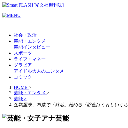
社会・政治
芸能・エンタメ
芸能
インタビュー
スポーツ
ライフ・マネー
グラビア
アイドル
大人のエンタメ
コミック
HOME
>
芸能・エンタメ
>
芸能
>
生駒里奈、25歳で「終活」始める「貯金はうれしいく
芸能