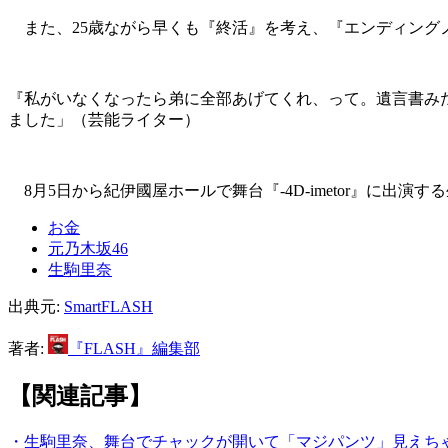
また、25歳ながら早くも『終活』を考え、『エンディング
『私がいなくなったら弟に全部あげてくれ、って。遺言書み
ました」（芸能ライター）
8月5日から紀伊國屋ホールで舞台『-4D-imetor』に出
お金
元乃木坂46
生駒里奈
出典元:
SmartFLASH
著者:
『FLASH』編集部
【関連記事】
・生駒里奈、舞台でチャックが開いて「マジパンツ」見えち