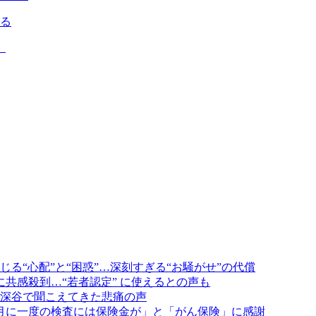
れる
」
る“心配”と“困惑”…深刻すぎる“お騒がせ”の代償
共感殺到…“若者認定” に使えるとの声も
深谷で聞こえてきた悲痛の声
カ月に一度の検査には保険金が」と「がん保険」に感謝