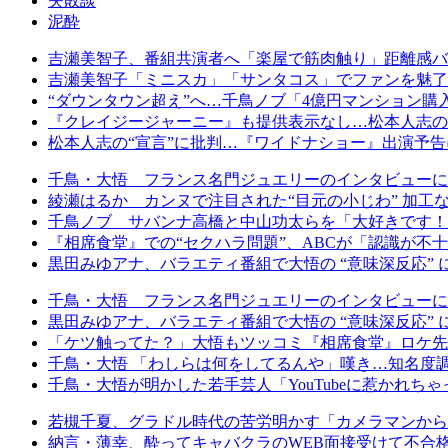
失敗談
泥酔
吉瀬美智子、番組共演者へ「楽屋で筋肉触り」距離感バ
吉瀬美智子「ミニスカ」「サンタコス」でファンを魅了…
“ダウンタウン超え”へ…千鳥ノブ「4億円マンション購
『クレイジージャーニー』も提供表示なし…松本人志の出
松本人志の“宣言”に批判…『ワイドナショー』出演予
千鳥・大悟 フランス名門ジュエリーのインタビューに
綾瀬はるか カンヌで注目された“目元の小じわ” 加
千鳥ノブ サバンナ高橋と中山功太らを「大好きです！
『相席食堂』での“セクハラ問題”、ABCが「認識が
黒田みゆアナ、バラエティ番組で大悟の “意味深反応” 
千鳥・大悟 フランス名門ジュエリーのインタビューに
黒田みゆアナ、バラエティ番組で大悟の “意味深反応” 
「ケツ触ってた？」大悟もツッコミ『相席食堂』ロケ先店
千鳥・大悟 「わしらは何をしてるんや」嘆き…知名度調
千鳥・大悟が明かした若手芸人「YouTubeに惹かれちゃ
若槻千夏、グラドル時代の苦労明かす「カメラマンから
納言・薄幸、酔ってキャバクラのWEB面接受けて不合