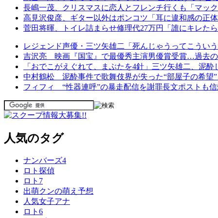
長嶋一茂、クリスマスに恋人とフレンチ行くも「マック
高見沢俊彦、ギター以外はポンコツ「耳に違和感の正体
菅田将暉、トイレ詰まらせ修理代27万円「誰にキレた
レジェンド声優・三ツ矢雄二「死んじゃうってこういう
吉沢亮 映画『国宝』で最優秀主演男優賞受賞…過去の
「おでこがえぐれて、まぶたを4針」三ツ矢雄二、泥酔
中村鶴松 泥酔事件で歌舞伎界が失った“部屋子の希望
フィフィ “性器連呼”の暴走配信を謝罪長文ポストも
人気のタグ
ナンバーズ4
ロト探偵
ロト7
出萌クンの萌え予想
人気女子アナ
ロト6