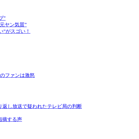
プ”
元ヤン気質”
い“がスゴい！
優のファンは激怒
繰り返し放送で疑われたテレビ局の判断
”指摘する声