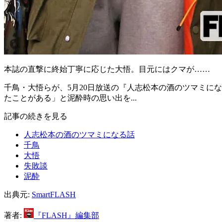
本誌の直撃に終始丁寧に応じた大悟。目元にはクマが……
千鳥・大悟らが、5月20日放送の『人志松本の酒のツマミに
たことがある」と泥酔時の思い出を...
記事の続きを見る
人志松本の酒のツマミになる話
千鳥
大悟
失敗談
泥酔
出典元:
SmartFLASH
著者:
『FLASH』編集部