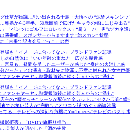
グ仕草が物議…思い出される千鳥・大悟への “泥酔スキンシッ
離婚から3年半、50歳目前で広げたキャラの幅ににじみ出る“
入」「ベンツにゴルフにロレックス」“超ミーハー男”の“カネ遣
演番組、スポンサーからますます “総スカン” 状態
告に「古巣で記者会見ごっこ」の声
登場も「イメージに合ってない」ブランドファン悲鳴
工なしの自然体に「いい年齢の重ね方」広がる親近感
」言及も、疑問を呈したユーザーが感じた“身内の火消し”感
不十分だった」と出演者・取材先に謝罪…不意に触られた女性声
にファンモヤモヤ…熱愛報道後に続く芸人からの “洗礼”
登場も「イメージに合ってない」ブランドファン悲鳴
にファンモヤモヤ…熱愛報道後に続く芸人からの “洗礼”
主の “腰タッチ” シーンが配信で全カット…“セクハラ姿” 
査でお笑い芸人が“完敗”…“オワコン説”めぐり議論沸騰
ってる」テレビへの深刻な危機にYouTuberへ“テレビのパクリ
撮影拒否」「DVDで旗振り担当」
格…芸能人が明かした「酒の失敗」