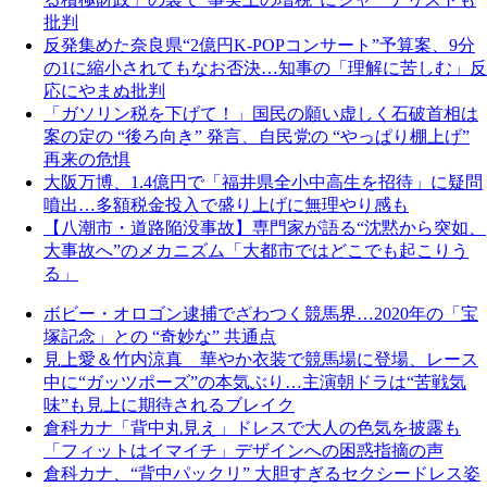
批判
反発集めた奈良県“2億円K-POPコンサート”予算案、9分
の1に縮小されてもなお否決…知事の「理解に苦しむ」反
応にやまぬ批判
「ガソリン税を下げて！」国民の願い虚しく石破首相は
案の定の “後ろ向き” 発言、自民党の “やっぱり棚上げ”
再来の危惧
大阪万博、1.4億円で「福井県全小中高生を招待」に疑問
噴出…多額税金投入で盛り上げに無理やり感も
【八潮市・道路陥没事故】専門家が語る“沈黙から突如、
大事故へ”のメカニズム「大都市ではどこでも起こりう
る」
ボビー・オロゴン逮捕でざわつく競馬界…2020年の「宝
塚記念」との “奇妙な” 共通点
見上愛＆竹内涼真 華やか衣装で競馬場に登場、レース
中に“ガッツポーズ”の本気ぶり…主演朝ドラは“苦戦気
味”も見上に期待されるブレイク
倉科カナ「背中丸見え」ドレスで大人の色気を披露も
「フィットはイマイチ」デザインへの困惑指摘の声
倉科カナ、“背中パックリ” 大胆すぎるセクシードレス姿