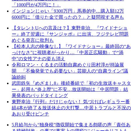
「1000円が4万円に！」
インジョンじゃい「9300万円」馬券的中…購入額12万
6000円に「借りた金で買ったの？」と疑問視する声も
【タレントUへの言及は？】東野幸治、『ワイドナショ
ー』終了翌週に『サンジャポ』に出演、フジテレビ問題
めぐる発言に批判も
【松本人志の映像なし】『ワイドナショー』最終回の“あ
っけなさ”に視聴者がっかり…「中居正広騒動」で“渦
中”の女性アナの姿も消え
令和ロマン・くるまの活動自粛めぐり田村淳が持論展
開 「不倫発覚でも必要ない」芸能人の“自粛ライン”議
論紛糾
武田鉄矢『めざまし8』後続番組で「初の生放送キャスタ
ー」起用も“炎上歴”に不安…放送開始は「中居問題」結
果発表のバッドタイミング
東野幸治『行列』だけじゃない！ 気づけばレギュラー番
組4本が終了＆放送休止の大打撃…中居トラブルと不況の
あおり受けピンチ
5月給与から“独身税”徴収開始で集まる怨嗟の声「責任あ
る積極財政」の裏で“事実上の増税”にジャーナリストも