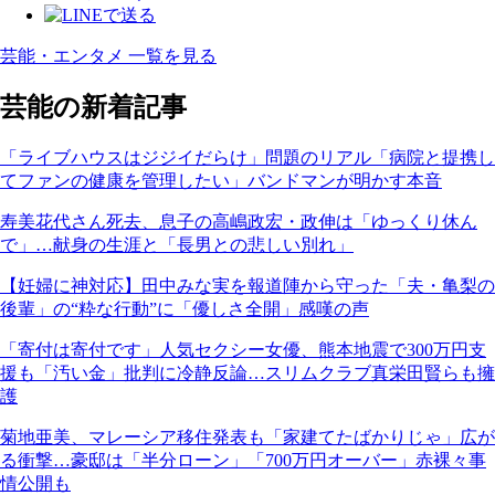
芸能・エンタメ 一覧を見る
芸能の新着記事
「ライブハウスはジジイだらけ」問題のリアル「病院と提携し
てファンの健康を管理したい」バンドマンが明かす本音
寿美花代さん死去、息子の高嶋政宏・政伸は「ゆっくり休ん
で」…献身の生涯と「長男との悲しい別れ」
【妊婦に神対応】田中みな実を報道陣から守った「夫・亀梨の
後輩」の“粋な行動”に「優しさ全開」感嘆の声
「寄付は寄付です」人気セクシー女優、熊本地震で300万円支
援も「汚い金」批判に冷静反論…スリムクラブ真栄田賢らも擁
護
菊地亜美、マレーシア移住発表も「家建てたばかりじゃ」広が
る衝撃…豪邸は「半分ローン」「700万円オーバー」赤裸々事
情公開も