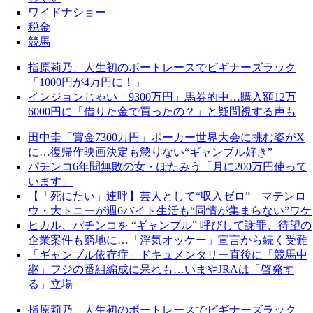
ワイドナショー
税金
競馬
指原莉乃、人生初のボートレースでビギナーズラック
「1000円が4万円に！」
インジョンじゃい「9300万円」馬券的中…購入額12万
6000円に「借りた金で買ったの？」と疑問視する声も
田中圭「賞金7300万円」ポーカー世界大会に挑む姿がX
に…復帰作映画決定も懲りない“ギャンブル好き”
パチンコ6年間無敗の女・ぽたみう「月に200万円使って
います」
【「死にたい」連呼】芸人として“収入ゼロ” マテンロ
ウ・大トニーが週6バイト生活も“同情が集まらない”ワケ
ヒカル、パチンコを “ギャンブル” 呼びして謝罪、待望の
企業案件も窮地に…「浮気オッケー」宣言から続く受難
「ギャンブル依存症」ドキュメンタリー直後に「競馬中
継」フジの番組編成に呆れも…いまやJRAは「啓発す
る」立場
指原莉乃、人生初のボートレースでビギナーズラック