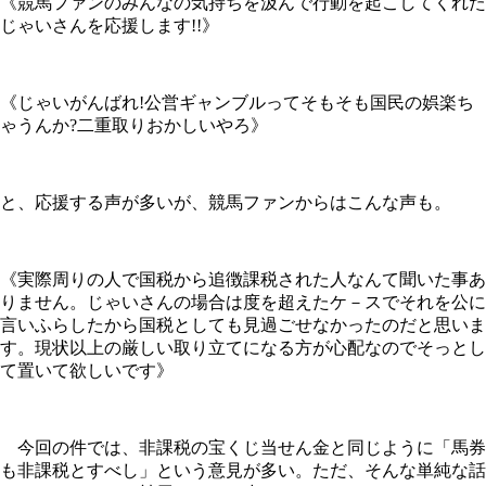
《競馬ファンのみんなの気持ちを汲んで行動を起こしてくれた
じゃいさんを応援します!!》
《じゃいがんばれ!公営ギャンブルってそもそも国民の娯楽ち
ゃうんか?二重取りおかしいやろ》
と、応援する声が多いが、競馬ファンからはこんな声も。
《実際周りの人で国税から追徴課税された人なんて聞いた事あ
りません。じゃいさんの場合は度を超えたケ－スでそれを公に
言いふらしたから国税としても見過ごせなかったのだと思いま
す。現状以上の厳しい取り立てになる方が心配なのでそっとし
て置いて欲しいです》
今回の件では、非課税の宝くじ当せん金と同じように「馬券
も非課税とすべし」という意見が多い。ただ、そんな単純な話