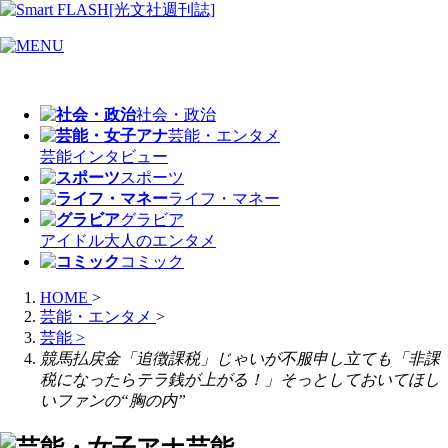
社会・政治
芸能・エンタメ
芸能
インタビュー
スポーツ
ライフ・マネー
グラビア
アイドル
大人のエンタメ
コミック
HOME
>
芸能・エンタメ
>
芸能
>
競馬払戻金「追徴課税」じゃいが不服申し立ても「非課
税になったらテラ銭が上がる！」そっとしておいてほし
いファンの“胸の内”
芸能