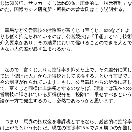
じは50％強、サッカーくじは約50％。圧倒的に「胴元有利」な
のだ。国際カジノ研究所・所長の木曽崇氏はこう説明する。
「競馬など公営競技の控除率が富くじ（宝くじ、totoなど）よ
りも低く抑えられているのは、公営競技は『予想』という技術
介入要素があり、その結果において儲けることのできる人とで
きない人の差が必ず生まれるから。
なので、富くじよりも控除率を抑えた上で、その差分に関し
ては『儲けた人』から所得税として取得する、という前提で、
今の制度が作られています。もし、公営競技からの所得に関し
て、富くじと同様に非課税とするのならば、理論上は現在の公
営競技に課されている所得税分を、控除に上乗せすべきという
論が一方で発生するのも、必然であろうかと思います」
つまり、馬券の払戻金を非課税とするなら、必然的に控除率
は上がるというわけだ。現在の控除率25％でさえ勝つのが難し