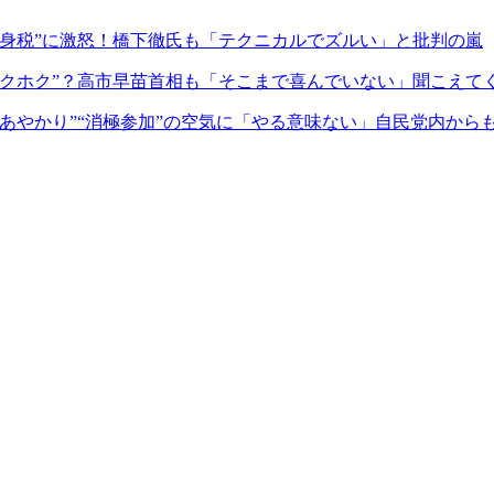
身税”に激怒！橋下徹氏も「テクニカルでズルい」と批判の嵐
クホク”？高市早苗首相も「そこまで喜んでいない」聞こえてく
あやかり”“消極参加”の空気に「やる意味ない」自民党内からも