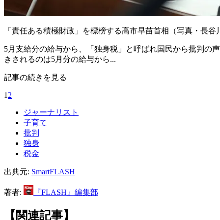
「責任ある積極財政」を標榜する高市早苗首相（写真・長谷川
5月支給分の給与から、「独身税」と呼ばれ国民から批判の声
きされるのは5月分の給与から...
記事の続きを見る
1
2
ジャーナリスト
子育て
批判
独身
税金
出典元:
SmartFLASH
著者:
『FLASH』編集部
【関連記事】