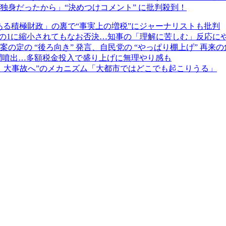
独身だったから」“決めつけコメント” に批判殺到！
ある積極財政」の裏で“事実上の増税”にジャーナリストも批判
9分の1に縮小されてもなお否決…知事の「理解に苦しむ」反応に
定の “後ろ向き” 発言、自民党の “やっぱり棚上げ” 再来の
疑問噴出…多額税金投入で盛り上げに無理やり感も
、大事故へ”のメカニズム「大都市ではどこでも起こりうる」