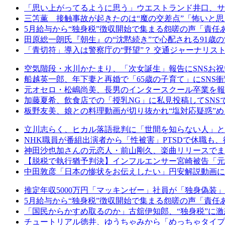
「思い上がってるように思う」ウエストランド井口、サ
三笘薫 接触事故が起きたのは“魔の交差点”「怖いと
5月給与から“独身税”徴収開始で集まる怨嗟の声「責任
田原総一朗氏『朝生』の“沈黙続き”で心配される91歳
「青切符」導入は警察庁の“野望”？ 交通ジャーナリス
空気階段・水川かたまり、「次女誕生」報告にSNSお祝
船越英一郎、年下妻と再婚で「65歳の子育て」にSNS
元オセロ・松嶋尚美、長男のインタースクール卒業を報
加藤夏希、飲食店での「授乳NG」に私見投稿してSNSで
板野友美、娘との料理動画が切り抜かれ“塩対応疑惑”め
立川志らく、ヒカル落語批判に「世間を知らない人」と
NHK職員が番組出演者から「性被害」PTSDで休職
神田沙也加さんの元恋人・前山剛久、楽曲リリースでまた
【脱税で執行猶予判決】インフルエンサー宮崎被告「元国
中田敦彦「日本の惨状をお伝えしたい」円安解説動画に
推定年収5000万円「マッキンゼー」社員が「独身偽装
5月給与から“独身税”徴収開始で集まる怨嗟の声「責任
「国民からかすめ取るのか」古舘伊知郎、“独身税”に
チュートリアル徳井、ゆうちゃみから「めっちゃタイプ