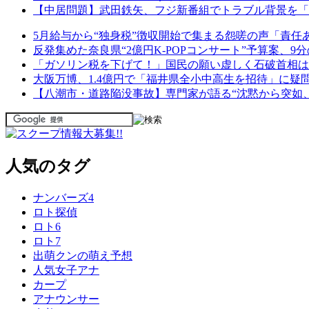
【中居問題】武田鉄矢、フジ新番組でトラブル背景を「
5月給与から“独身税”徴収開始で集まる怨嗟の声「責任
反発集めた奈良県“2億円K-POPコンサート”予算案、
「ガソリン税を下げて！」国民の願い虚しく石破首相は案の
大阪万博、1.4億円で「福井県全小中高生を招待」に
【八潮市・道路陥没事故】専門家が語る“沈黙から突如
人気のタグ
ナンバーズ4
ロト探偵
ロト6
ロト7
出萌クンの萌え予想
人気女子アナ
カープ
アナウンサー