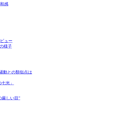
和感
デビュー
の様子
広騒動との類似点は
の七光」
の厳しい目”