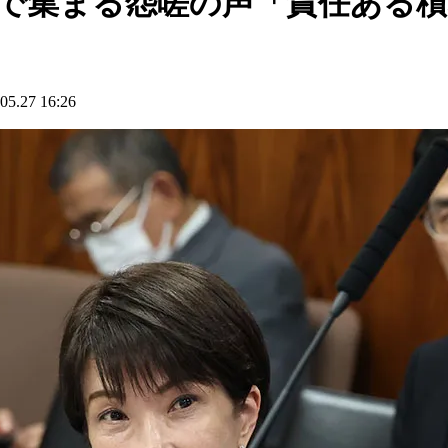
始で集まる怨嗟の声「責任ある
27 16:26