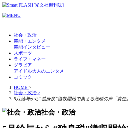
社会・政治
芸能・エンタメ
芸能
インタビュー
スポーツ
ライフ・マネー
グラビア
アイドル
大人のエンタメ
コミック
HOME
>
社会・政治
>
5月給与から“独身税”徴収開始で集まる怨嗟の声「責任
社会・政治