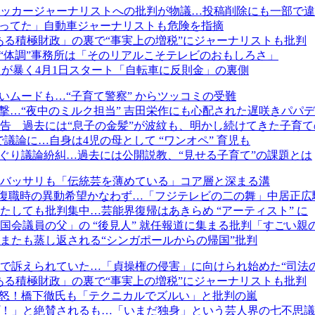
ッカージャーナリストへの批判が物議…投稿削除にも一部で違
思ってた」自動車ジャーナリストも危険を指摘
ある積極財政」の裏で“事実上の増税”にジャーナリストも批判
の“体調”事務所は「そのリアルこそテレビのおもしろさ」
トが暴く4月1日スタート「自転車に反則金」の裏側
いムードも…“子育て警察” からツッコミの受難
衝撃…“夜中のミルク担当” 吉田栄作にも心配された遅咲きパパ
告 過去には“息子の金髪”が波紋も、明かし続けてきた子育て
議論に…自身は4児の母として “ワンオペ” 育児も
ぐり議論紛糾…過去には公開説教、“見せる子育て”の課題とは
バッサリも「伝統芸を薄めている」コア層と深まる溝
も、復職時の異動希望かなわず…「フジテレビの二の舞」中居正
しても批判集中…芸能界復帰はあきらめ “アーティスト” に
会議員の父」の “後見人” 就任報道に集まる批判「すごい親
またも蒸し返される“シンガポールからの帰国”批判
」で訴えられていた…「貞操権の侵害」に向けられ始めた“司法
ある積極財政」の裏で“事実上の増税”にジャーナリストも批判
激怒！橋下徹氏も「テクニカルでズルい」と批判の嵐
！」と絶賛されるも…「いまだ独身」という芸人界の七不思議