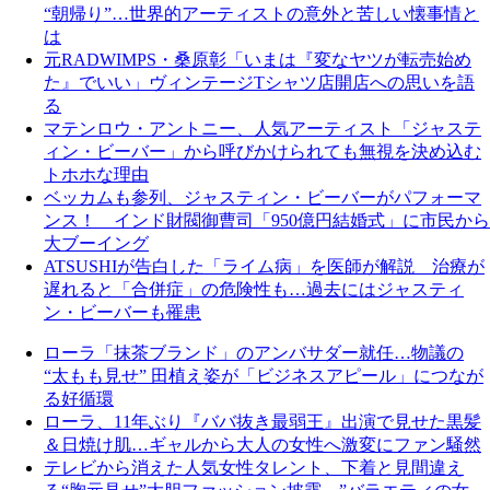
“朝帰り”…世界的アーティストの意外と苦しい懐事情と
は
元RADWIMPS・桑原彰「いまは『変なヤツが転売始め
た』でいい」ヴィンテージTシャツ店開店への思いを語
る
マテンロウ・アントニー、人気アーティスト「ジャステ
ィン・ビーバー」から呼びかけられても無視を決め込む
トホホな理由
ベッカムも参列、ジャスティン・ビーバーがパフォーマ
ンス！ インド財閥御曹司「950億円結婚式」に市民から
大ブーイング
ATSUSHIが告白した「ライム病」を医師が解説 治療が
遅れると「合併症」の危険性も…過去にはジャスティ
ン・ビーバーも罹患
ローラ「抹茶ブランド」のアンバサダー就任…物議の
“太もも見せ” 田植え姿が「ビジネスアピール」につなが
る好循環
ローラ、11年ぶり『ババ抜き最弱王』出演で見せた黒髪
＆日焼け肌…ギャルから大人の女性へ激変にファン騒然
テレビから消えた人気女性タレント、下着と見間違え