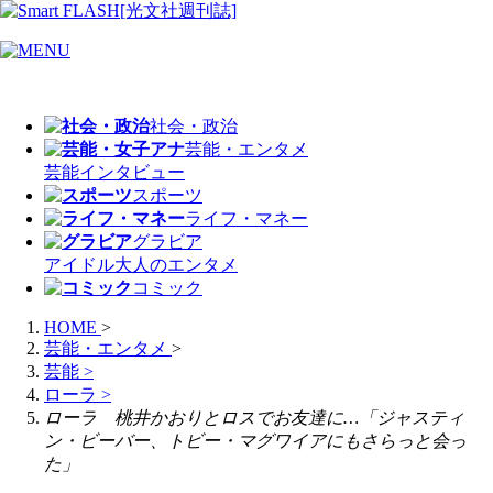
社会・政治
芸能・エンタメ
芸能
インタビュー
スポーツ
ライフ・マネー
グラビア
アイドル
大人のエンタメ
コミック
HOME
>
芸能・エンタメ
>
芸能
>
ローラ
>
ローラ 桃井かおりとロスでお友達に…「ジャスティ
ン・ビーバー、トビー・マグワイアにもさらっと会っ
た」