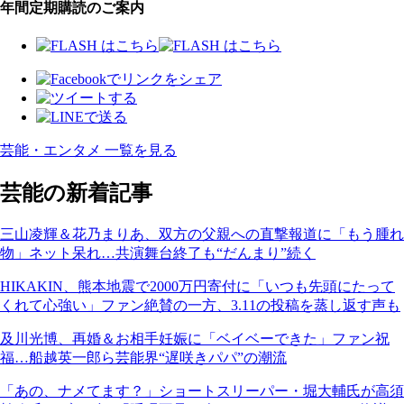
年間定期購読のご案内
芸能・エンタメ 一覧を見る
芸能の新着記事
三山凌輝＆花乃まりあ、双方の父親への直撃報道に「もう腫れ
物」ネット呆れ…共演舞台終了も“だんまり”続く
HIKAKIN、熊本地震で2000万円寄付に「いつも先頭にたって
くれて心強い」ファン絶賛の一方、3.11の投稿を蒸し返す声も
及川光博、再婚＆お相手妊娠に「ベイベーできた」ファン祝
福…船越英一郎ら芸能界“遅咲きパパ”の潮流
「あの、ナメてます？」ショートスリーパー・堀大輔氏が高須