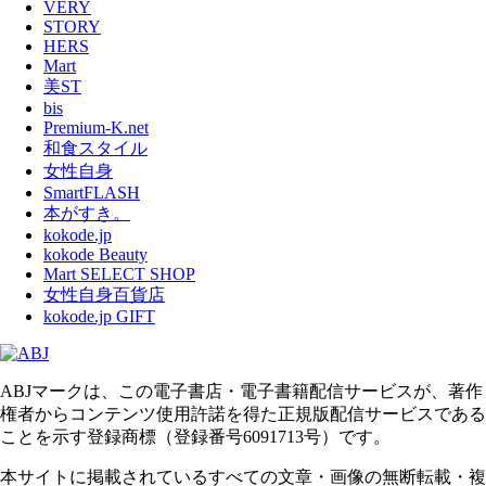
VERY
STORY
HERS
Mart
美ST
bis
Premium-K.net
和食スタイル
女性自身
SmartFLASH
本がすき。
kokode.jp
kokode Beauty
Mart SELECT SHOP
女性自身百貨店
kokode.jp GIFT
ABJマークは、この電子書店・電子書籍配信サービスが、著作
権者からコンテンツ使用許諾を得た正規版配信サービスである
ことを示す登録商標（登録番号6091713号）です。
本サイトに掲載されているすべての文章・画像の無断転載・複