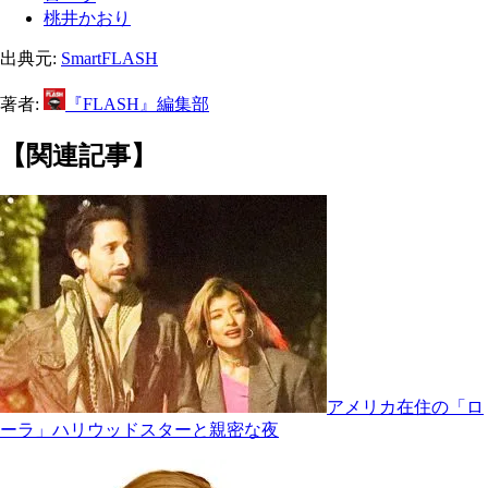
桃井かおり
出典元:
SmartFLASH
著者:
『FLASH』編集部
【関連記事】
アメリカ在住の「ロ
ーラ」ハリウッドスターと親密な夜