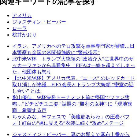
関連キーワードの記事を探す
アメリカ
ジャスティン・ビーバー
ローラ
桃井かおり
イラン、アメリカへのテロ攻撃を軍事専門家が警鐘…日
本警察も全国の米関係施設に“警戒指示”
北中米W杯 トランプ大統領の“政治介入”に世界中のサ
ッカーファンから非難集中「FIFAは一線を超えてしまっ
た」他団体も怒り
【北中米W杯】アメリカ代表、“エース” のレッドカード
取り消しが物議…FIFA会長とトランプ大統領 “密室の話
し合い” とは
影山優佳、W杯決勝トーナメント前に帰国でファン悲
鳴…“ピチピチユニ姿” 話題の “勝利の女神” に「現地観
戦」希望する声
ちゃんみな、米フェスで「美腹筋あらわ」の圧巻パフ
ォ！紅白の“裸に見える”衣装に続く“攻め”ステージ
ジャスティン・ビーバー、妻のお迎えで麻布十番から