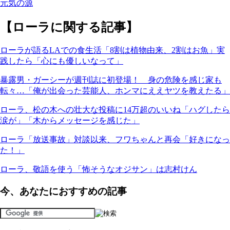
元気の源
【ローラに関する記事】
ローラが語るLAでの食生活「8割は植物由来、2割はお魚」実
践したら「心にも優しいなって」
暴露男・ガーシーが週刊誌に初登場！ 身の危険を感じ家も
転々…「俺が出会った芸能人、ホンマにええヤツを教えたる」
ローラ、松の木への壮大な投稿に14万超のいいね「ハグしたら
涙が」「木からメッセージを感じた」
ローラ「放送事故」対談以来、フワちゃんと再会「好きになっ
た！」
ローラ、敬語を使う「怖そうなオジサン」は志村けん
今、あなたにおすすめの記事