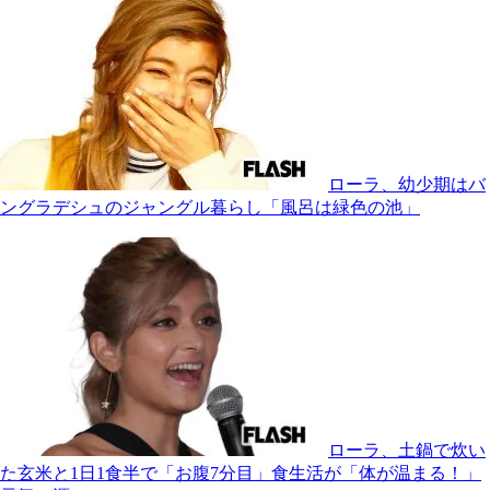
ローラ、幼少期はバ
ングラデシュのジャングル暮らし「風呂は緑色の池」
ローラ、土鍋で炊い
た玄米と1日1食半で「お腹7分目」食生活が「体が温まる！」