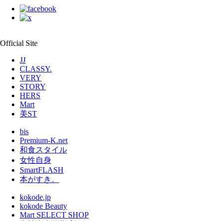
Official Site
JJ
CLASSY.
VERY
STORY
HERS
Mart
美ST
bis
Premium-K.net
和食スタイル
女性自身
SmartFLASH
本がすき。
kokode.jp
kokode Beauty
Mart SELECT SHOP