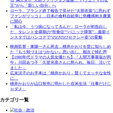
る“胸元見せ”大胆ファッション披露…”バラエティの女
王”から「新しい自分」へ
ローラ、ブランド終了報告で見せた“大胆衣装”に思わず
ファンがツッコミ…日本の食料自給率に危機感抱き農業
に関心
「私は今、うつ病になってるんだ」ローラが初告白し
た、タレント全盛期の“拒食症”“パニック障害”…最新イ
ンスタではバンコクで“のびのびセクシー姿”の変貌
映画監督・東陽一さん死去…桃井かおりを世に知らしめ
た『もう頬づえはつかない』思い出し、相次ぐ悼む声
【1980年代ドラマの人気女優たち】『人間万事塞翁が丙
午』川田あつ子「久世光彦さんに怒られ、毎日、泣いて
ました」
広末涼子のお手本は「桃井かおり」賢くてエッチな女性
に…
桃井かおりが山口智充に明かした在米生活「仕事だけじ
ゃダメ」
カテゴリ一覧