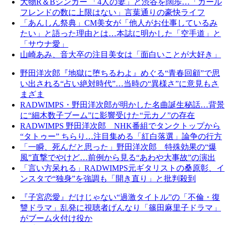
大物R＆Bシンガー 「4人の妻」と渋谷を闊歩…「ガール
フレンドの数に上限はない」言葉通りの豪快ライフ
「あんしん祭典」CM美女が「他人がお仕事しているみ
たい」と語った理由とは…本誌に明かした「空手道」と
「サウナ愛」
山崎あみ、音大卒の注目美女は「面白いことが大好き」
野田洋次郎『地獄に堕ちるわよ』めぐる“青春回顧”で思
い出される“占い絶対時代”…当時の“異様さ”に意見もさ
まざま
RADWIMPS・野田洋次郎が明かした名曲誕生秘話…背景
に“細木数子ブーム”に影響受けた“元カノ”の存在
RADWIMPS 野田洋次郎 NHK番組でタンクトップから
“タトゥー” ちらり…注目集める「紅白落選」論争の行方
「一瞬、死んだと思った」野田洋次郎 特殊効果の“爆
風”直撃でやけど…前例から見る“あわや大事故”の演出
「言い方呆れる」RADWIMPS元ギタリストの桑原彰、イ
ンスタで“独身”を強調も「開き直り」と批判殺到
『子宮恋愛』だけじゃない“過激タイトル”の「不倫・復
讐ドラマ」乱発に視聴者げんなり「篠田麻里子ドラマ」
がブーム火付け役か