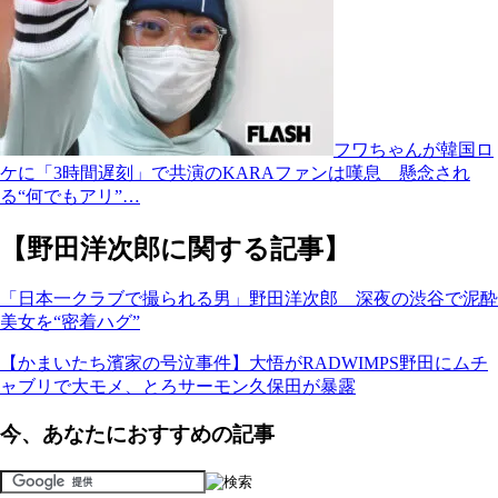
フワちゃんが韓国ロ
ケに「3時間遅刻」で共演のKARAファンは嘆息 懸念され
る“何でもアリ”…
【野田洋次郎に関する記事】
「日本一クラブで撮られる男」野田洋次郎 深夜の渋谷で泥酔
美女を“密着ハグ”
【かまいたち濱家の号泣事件】大悟がRADWIMPS野田にムチ
ャブリで大モメ、とろサーモン久保田が暴露
今、あなたにおすすめの記事