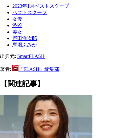
2023年1月ベストスクープ
ベストスクープ
女優
渋谷
美女
野田洋次郎
馬場ふみか
出典元:
SmartFLASH
著者:
『FLASH』編集部
【関連記事】