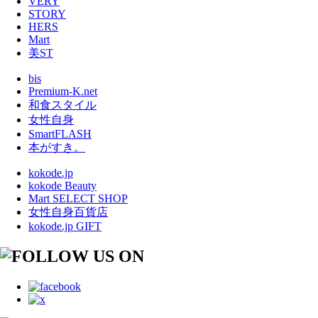
VERY
STORY
HERS
Mart
美ST
bis
Premium-K.net
和食スタイル
女性自身
SmartFLASH
本がすき。
kokode.jp
kokode Beauty
Mart SELECT SHOP
女性自身百貨店
kokode.jp GIFT