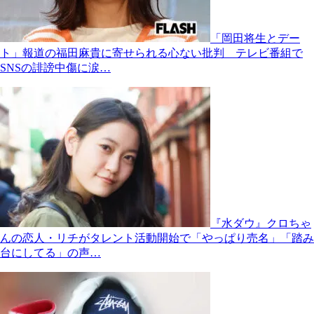
「岡田将生とデー
ト」報道の福田麻貴に寄せられる心ない批判 テレビ番組で
SNSの誹謗中傷に涙…
『水ダウ』クロちゃ
んの恋人・リチがタレント活動開始で「やっぱり売名」「踏み
台にしてる」の声…