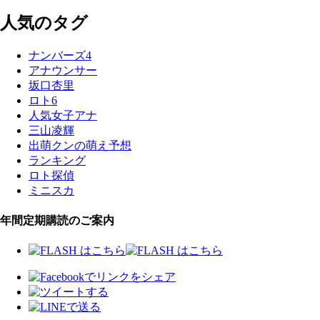
人気のタグ
ナンバーズ4
アナウンサー
坂口杏里
ロト6
人気女子アナ
三山凌輝
出萌クンの萌え予想
ランキング
ロト探偵
ミニスカ
年間定期購読のご案内