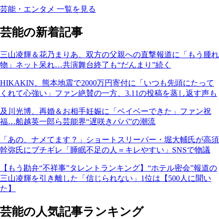
芸能・エンタメ 一覧を見る
芸能の新着記事
三山凌輝＆花乃まりあ、双方の父親への直撃報道に「もう腫れ
物」ネット呆れ…共演舞台終了も“だんまり”続く
HIKAKIN、熊本地震で2000万円寄付に「いつも先頭にたって
くれて心強い」ファン絶賛の一方、3.11の投稿を蒸し返す声も
及川光博、再婚＆お相手妊娠に「ベイベーできた」ファン祝
福…船越英一郎ら芸能界“遅咲きパパ”の潮流
「あの、ナメてます？」ショートスリーパー・堀大輔氏が高須
幹弥氏にブチギレ「睡眠不足の人＝キレやすい」SNSで物議
【もう勘弁“不祥事”タレントランキング】“ホテル密会”報道の
三山凌輝を引き離した「信じられない」1位は【500人に聞い
た】
芸能の人気記事ランキング