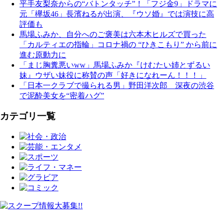
平手友梨奈からの“バトンタッチ”！「フジ金9」ドラマに
元「欅坂46」長濱ねるが出演、『ウソ婚』では演技に高
評価も
馬場ふみか、自分へのご褒美は六本木ヒルズで買った
「カルティエの指輪」コロナ禍の “ひきこもり” から前に
進む原動力に
「まじ胸糞悪いww」馬場ふみか『けむたい姉とずるい
妹』ウザい妹役に称賛の声「好きになれーん！！！」
「日本一クラブで撮られる男」野田洋次郎 深夜の渋谷
で泥酔美女を“密着ハグ”
カテゴリ一覧