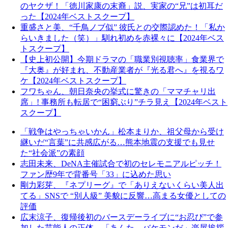
のヤクザ！「徳川家康の末裔」説、実家の“兄”は初耳だ
った【2024年ベストスクープ】
重盛さと美、“千鳥ノブ似” 彼氏との交際認めた！「私か
らいきました（笑）」馴れ初めを赤裸々に【2024年ベス
トスクープ】
【史上初公開】今期ドラマの「職業別視聴率」食業界で
『大奥』が好まれ、不動産業者が『光る君へ』を視るワ
ケ【2024年ベストスクープ】
フワちゃん、朝日奈央の挙式に驚きの「ママチャリ出
席」! 事務所も転居で“困窮ぶり”チラ見え【2024年ベスト
スクープ】
「戦争はやっちゃいかん」松本まりか、祖父母から受け
継いだ“言葉”に共感広がる…熊本地震の支援でも見せ
た“社会派”の素顔
志田未来、DeNA主催試合で初のセレモニアルピッチ！
ファン歴9年で背番号「33」に込めた思い
剛力彩芽、『ネプリーグ』で「ありえないくらい美人出
てる」SNSで “別人級” 美貌に反響…高まる女優としての
評価
広末涼子、復帰後初のバースデーライブに“お忍び”で参
加した芸能人の正体…「あんた、バケモンだ」楽屋挨拶