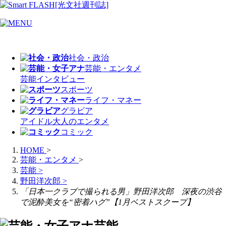
社会・政治
芸能・エンタメ
芸能
インタビュー
スポーツ
ライフ・マネー
グラビア
アイドル
大人のエンタメ
コミック
HOME
>
芸能・エンタメ
>
芸能
>
野田洋次郎
>
「日本一クラブで撮られる男」野田洋次郎 深夜の渋谷
で泥酔美女を“密着ハグ”【1月ベストスクープ】
芸能