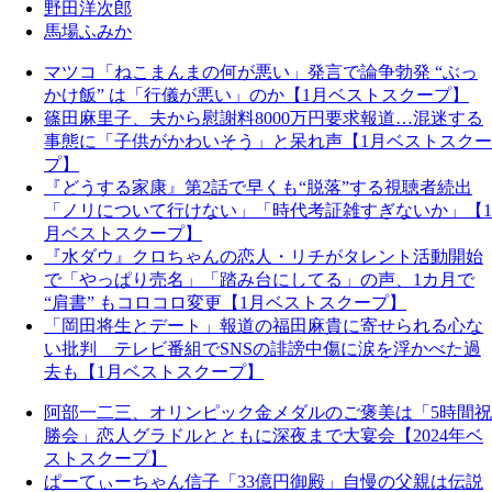
野田洋次郎
馬場ふみか
マツコ「ねこまんまの何が悪い」発言で論争勃発 “ぶっ
かけ飯” は「行儀が悪い」のか【1月ベストスクープ】
篠田麻里子、夫から慰謝料8000万円要求報道…混迷する
事態に「子供がかわいそう」と呆れ声【1月ベストスクー
プ】
『どうする家康』第2話で早くも“脱落”する視聴者続出
「ノリについて行けない」「時代考証雑すぎないか」【1
月ベストスクープ】
『水ダウ』クロちゃんの恋人・リチがタレント活動開始
で「やっぱり売名」「踏み台にしてる」の声、1カ月で
“肩書” もコロコロ変更【1月ベストスクープ】
「岡田将生とデート」報道の福田麻貴に寄せられる心な
い批判 テレビ番組でSNSの誹謗中傷に涙を浮かべた過
去も【1月ベストスクープ】
阿部一二三、オリンピック金メダルのご褒美は「5時間祝
勝会」恋人グラドルとともに深夜まで大宴会【2024年ベ
ストスクープ】
ぱーてぃーちゃん信子「33億円御殿」自慢の父親は伝説