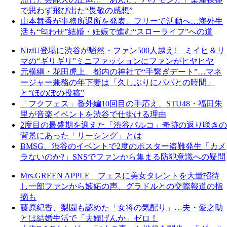
で思わず飛び出た“畏敬の感想”
山本舞香が事務所退所を発表、フリーで活動へ…海外生
活も“匂わせ”結婚・妊娠で進む“スローライフ”への道
NiziU登場に渋谷が騒然・ファン500人越え! ミイヒ＆リ
マの“ギリギリ”ミニファッションにファンがヒヤヒヤ
元横綱・花田虎上、都内の神社で“手繋ぎデート”…マネ
ージャー兼務の年下妻は「久しぶりにパパとの時間」
と“ほのぼの投稿”
「フクフェス」番外編10回目の手応え、STU48・福田朱
里が音楽イベントを渋谷で仕掛ける理由
2度目の最盛期を迎えた「渋谷パルコ」奇跡の返り咲きの
背景にあった「リーシング」とは
BMSG、渋谷のイベントで2度のポスター盗難発生「カメ
ラないのか?」SNSでファンから集まる防犯意識への疑問
Mrs.GREEN APPLE フェスに美女タレントを大量招待
し一部ファンから嫉妬の声、グラドルとの交際報道の指
摘も
藤原紀香、梨園も認めた「女将の気配り」…夫・愛之助
とは結婚生活で「夫婦げんか」ゼロ！