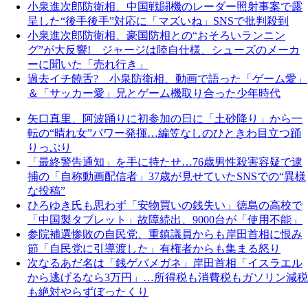
小泉進次郎防衛相、中国戦闘機のレーダー照射事案で露
呈した“後手後手”対応に「マズいね」SNSで批判殺到
小泉進次郎防衛相、豪国防相との“おそろいランニン
グ”が大反響! ジャージは陸自仕様、シューズのメーカ
ーに聞いた「売れ行き」
過去イチ饒舌? 小泉防衛相、動画で語った「ゲーム愛」
＆「サッカー愛」兄とゲーム機取り合った少年時代
矢口真里、阿波踊りに初参加の日に「土砂降り」から一
転の“晴れ女”パワー発揮…編笠なしのひときわ目立つ踊
りっぷり
「最終警告通知」を手に持たせ…76歳男性殺害容疑で逮
捕の「自称動画配信者」37歳が見せていたSNSでの“異様
な投稿”
ひろゆき氏も思わず「安物買いの銭失い」徳島の高校で
「中国製タブレット」故障続出、9000台が「使用不能」
参院補選惨敗の自民党、重鎮議員からも岸田首相に恨み
節「自民党に引導渡した」有権者からも集まる怒り
次なるあだ名は「銭ゲバメガネ」岸田首相「イスラエル
から逃げるなら3万円」…所得税も消費税もガソリン減税
も絶対やらずぼったくり