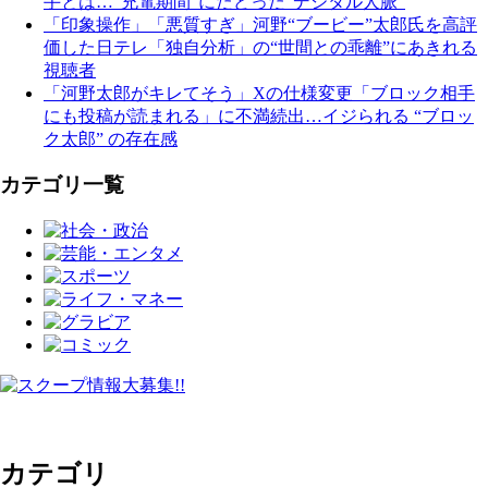
手とは…“充電期間”にたどった“デジタル人脈”
「印象操作」「悪質すぎ」河野“ブービー”太郎氏を高評
価した日テレ「独自分析」の“世間との乖離”にあきれる
視聴者
「河野太郎がキレてそう」Xの仕様変更「ブロック相手
にも投稿が読まれる」に不満続出…イジられる “ブロッ
ク太郎” の存在感
カテゴリ一覧
カテゴリ