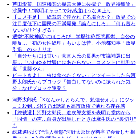
芦田愛菜、国連機関の親善大使に抜擢で「政界待望論」
沸騰中！“聡明キャラ” で好感度はうなぎ上り
【コメ不足】「総裁選で浮かれてる場合か？」政界での
注目度低下に国民の不満爆発「論点にしろ」「何も言わ
ないのひどすぎる」
選挙“不敗神話”にほころび、学歴詐称疑惑再燃、自公の
離反…「初の女性総理」もいまは昔、小池都知事「政界
引退」のシナリオ
「自分たちには甘い」菅直人氏の長男が市議補選に出
馬…「いわゆる世襲にはあたらない」コメントに批判の
嵐「世襲やん」
ビートきよし「虫は食べたくない」とツイートしたら河
野太郎氏からブロック「告白してないのに振られた気
分」なぜブロック連発？
河野太郎氏「Xなんかしとらんで、勉強せえよ」にツッ
コミ殺到…SNSでは話題も高市政権で薄れる存在感
【総裁選】河野太郎氏、進次郎支援を表明も党内から
「同情」の声…自身が出馬したときは麻生氏の “裏切り”
も
総裁選敗北で“浪人状態”河野太郎氏が料亭で会食した相