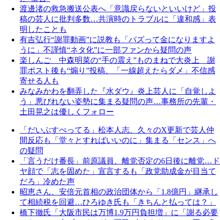
渡邊渚の救急搬送公表へ「意識戻らないといいけど」投
稿の芸人に批判多数…共演時のトラブルに「違和感」表
明したことも
有吉弘行“謝罪動画”に説教も「バズって金になりますよ
うに」不謹慎“ネタ化”に一部ファンから疑問の声
楽しんご 中森明菜の“手の震え”ものまねで大炎上 謝
罪ポスト後も“煽り”投稿、「一線超えたらダメ」不信感
寄せる人も
みなみかわを翻弄した『水ダウ』炎上芸人に「自覚しよ
う」悪びれない姿勢に集まる疑問の声…事務所の先輩・
土田晃之は優しくフォロー
「だいぶすべってる」松本人志、久々のX更新で芸人仲
間反応も「堂々とすればいいのに」集まる「センス」へ
の疑問
「言うだけ番長」前原議員、離党否定の6日後に離党…ド
ヤ顔で「志を固めた」宣言するも「政党助成金が目当て
だろ」冷めた声
昭恵さん、安倍元首相の政治団体から「1.8億円」継承し
て相続税を回避…ひろゆき氏も「きちんと払っては？」
橋下徹氏「大阪市民は万博1.9万円負担増」に「謝る必要