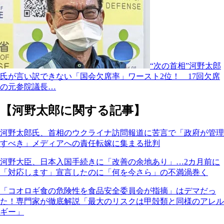
“次の首相”河野太郎
氏が言い訳できない「国会欠席率」ワースト2位！ 17回欠席
の元参院議長…
【河野太郎に関する記事】
河野太郎氏、首相のウクライナ訪問報道に苦言で「政府が管理
すべき」メディアへの責任転嫁に集まる批判
河野大臣、日本入国手続きに「改善の余地あり」…2カ月前に
「対応します」宣言したのに「何を今さら」の不満渦巻く
「コオロギ食の危険性を食品安全委員会が指摘」はデマだっ
た！専門家が徹底解説「最大のリスクは甲殻類と同様のアレル
ギー」