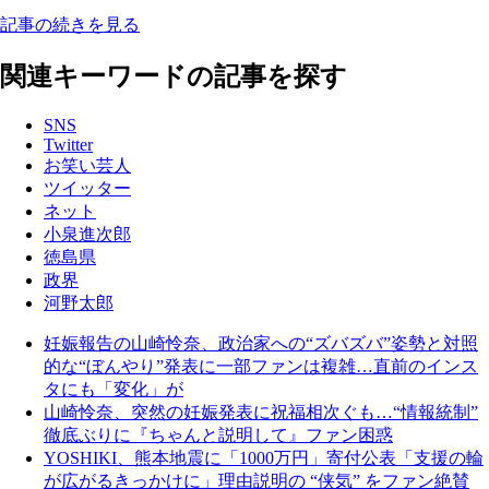
記事の続きを見る
関連キーワードの記事を探す
SNS
Twitter
お笑い芸人
ツイッター
ネット
小泉進次郎
徳島県
政界
河野太郎
妊娠報告の山崎怜奈、政治家への“ズバズバ”姿勢と対照
的な“ぼんやり”発表に一部ファンは複雑…直前のインス
タにも「変化」が
山崎怜奈、突然の妊娠発表に祝福相次ぐも…“情報統制”
徹底ぶりに『ちゃんと説明して』ファン困惑
YOSHIKI、熊本地震に「1000万円」寄付公表「支援の輪
が広がるきっかけに」理由説明の “侠気” をファン絶賛