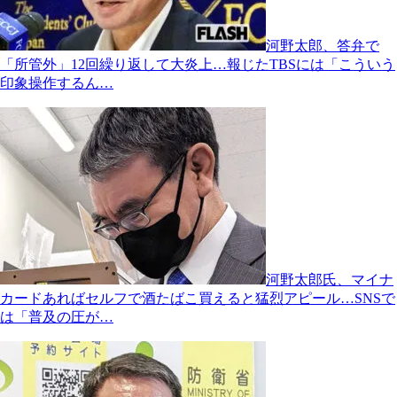
河野太郎、答弁で
「所管外」12回繰り返して大炎上…報じたTBSには「こういう
印象操作するん…
河野太郎氏、マイナ
カードあればセルフで酒たばこ買えると猛烈アピール…SNSで
は「普及の圧が…