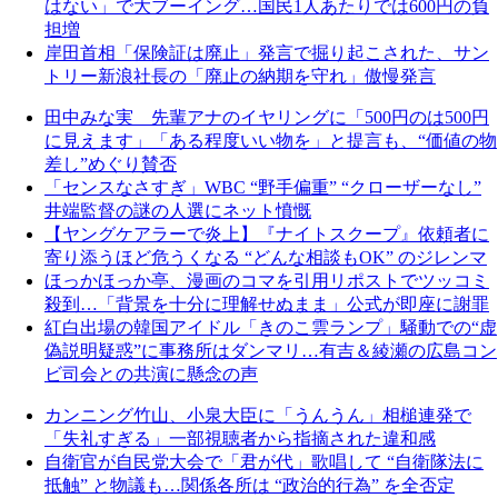
はない」で大ブーイング…国民1人あたりでは600円の負
担増
岸田首相「保険証は廃止」発言で掘り起こされた、サン
トリー新浪社長の「廃止の納期を守れ」傲慢発言
田中みな実 先輩アナのイヤリングに「500円のは500円
に見えます」「ある程度いい物を」と提言も、“価値の物
差し”めぐり賛否
「センスなさすぎ」WBC “野手偏重” “クローザーなし”
井端監督の謎の人選にネット憤慨
【ヤングケアラーで炎上】『ナイトスクープ』依頼者に
寄り添うほど危うくなる “どんな相談もOK” のジレンマ
ほっかほっか亭、漫画のコマを引用リポストでツッコミ
殺到…「背景を十分に理解せぬまま」公式が即座に謝罪
紅白出場の韓国アイドル「きのこ雲ランプ」騒動での“虚
偽説明疑惑”に事務所はダンマリ…有吉＆綾瀬の広島コン
ビ司会との共演に懸念の声
カンニング竹山、小泉大臣に「うんうん」相槌連発で
「失礼すぎる」一部視聴者から指摘された違和感
自衛官が自民党大会で「君が代」歌唱して “自衛隊法に
抵触” と物議も…関係各所は “政治的行為” を全否定