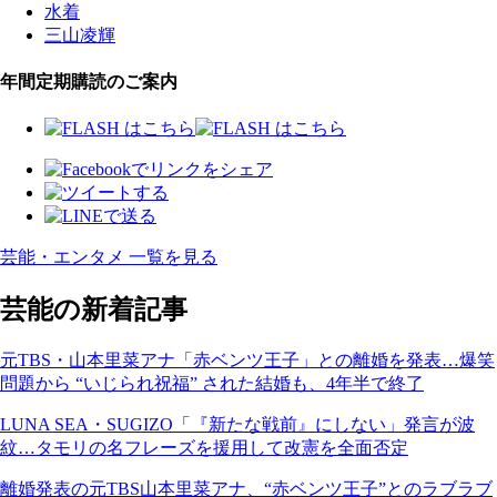
水着
三山凌輝
年間定期購読のご案内
芸能・エンタメ 一覧を見る
芸能の新着記事
元TBS・山本里菜アナ「赤ベンツ王子」との離婚を発表…爆笑
問題から “いじられ祝福” された結婚も、4年半で終了
LUNA SEA・SUGIZO「『新たな戦前』にしない」発言が波
紋…タモリの名フレーズを援用して改憲を全面否定
離婚発表の元TBS山本里菜アナ、“赤ベンツ王子”とのラブラブ