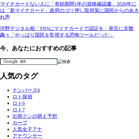
マイナカードない人に「有効期間1年の資格確認書」2026年に
は「新マイナカード」政府のゴリ押し取得策に国民からのあき
れ声
河野デジタル相「SNSにマイナカードで認証を」発言に非難
轟々「やっぱり国民を監視する恐怖ツールだった」
今、あなたにおすすめの記事
人気のタグ
ナンバーズ4
ロト探偵
ロト6
ロト7
出萌クンの萌え予想
カープ
人気女子アナ
アナウンサー