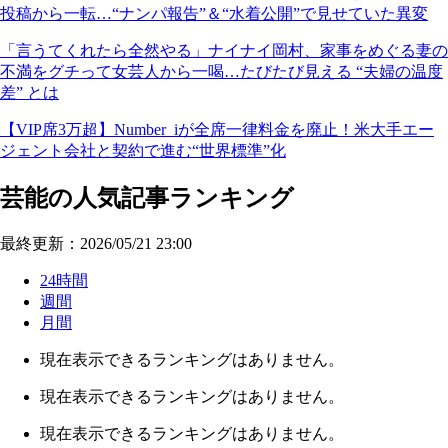
投稿から一転…“ナンパ報告”＆“水着公開”で見せていた異変
「言うてくれたら全然やる」ナイナイ岡村、家事をめぐる妻の
不満をグチって女芸人から一喝…たびたび見える “夫婦の温度
差” とは
【VIP席3万超】Number_iが全席一律料金を廃止！米大手エー
ジェント会社と契約で進む“世界標準”化
芸能の人気記事ランキング
最終更新：2026/05/21 23:00
24時間
週間
月間
現在表示できるランキングはありません。
現在表示できるランキングはありません。
現在表示できるランキングはありません。