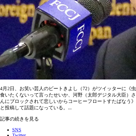
4月2日、お笑い芸人のビートきよし（72）がツイッターに《虫
食いたくないって言ったせいか、河野（太郎デジタル大臣）さ
んにブロックされて悲しいからコーヒーフロートすたばなう》
と投稿して話題になっている。...
記事の続きを見る
SNS
Twitter