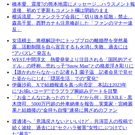
橋本愛、震度7の熊本地震にメッセージ…ハラスメント報
道後、初めて更新もコメント欄は閉鎖のまま
横浜流星、ファンクラブ会員に「切り抜き拡散」禁止…
森高千里、西野カナも注意喚起した「ファンのマナー違
反」
女流棋士、将棋解説中にトッププロの離婚歴を突然暴
露…活動制限を自ら宣言するも火消し失敗、過去には
“アバズレ” 発言も
WEST.中間淳太 熱愛発覚より注目される「国民的アイ
ドル」の呼称…売れっ子“Snow Man”との格差浮き彫りに
【誰かわからなかった記者も】園子温 記者会見で見せ
た姿からにじむ「隠居生活」での“変化”
伊藤沙莉、Xで結婚報道を真っ向否定 本誌は2023年
に“お揃いコーデ”でラブラブ腕組みデートを目撃
「お金こんなにあったの？」「だから何」元EXILE・黒
木啓司、5000万円超の外車納車を報告…実業家・宮崎麗
果と結婚後の“金持ち自慢”連発に興ざめのファン
渡邊渚へ「意識戻さないといいけど」共演芸人の投稿で
続く波紋、過去には“セクハラ被害”女性にぶつけてい
た“暴言”