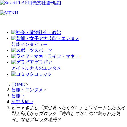
社会・政治
芸能・エンタメ
芸能
インタビュー
スポーツ
ライフ・マネー
グラビア
アイドル
大人のエンタメ
コミック
HOME
>
芸能・エンタメ
>
芸能
>
河野太郎
>
ビートきよし「虫は食べたくない」とツイートしたら河
野太郎氏からブロック「告白してないのに振られた気
分」なぜブロック連発？