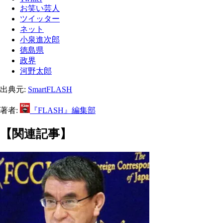
お笑い芸人
ツイッター
ネット
小泉進次郎
徳島県
政界
河野太郎
出典元:
SmartFLASH
著者:
『FLASH』編集部
【関連記事】