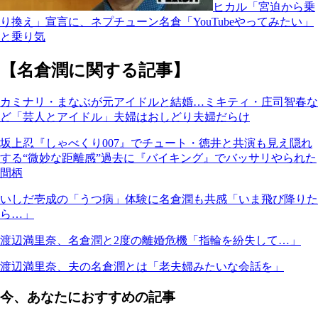
ヒカル「宮迫から乗
り換え」宣言に、ネプチューン名倉「YouTubeやってみたい」
と乗り気
【名倉潤に関する記事】
カミナリ・まなぶが元アイドルと結婚…ミキティ・庄司智春な
ど「芸人とアイドル」夫婦はおしどり夫婦だらけ
坂上忍『しゃべくり007』でチュート・徳井と共演も見え隠れ
する“微妙な距離感”過去に『バイキング』でバッサリやられた
間柄
いしだ壱成の「うつ病」体験に名倉潤も共感「いま飛び降りた
ら…」
渡辺満里奈、名倉潤と2度の離婚危機「指輪を紛失して…」
渡辺満里奈、夫の名倉潤とは「老夫婦みたいな会話を」
今、あなたにおすすめの記事