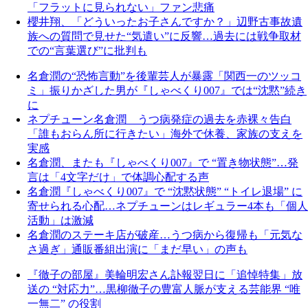
「フラットに見られない」ファン悲痛
櫻井翔、「どういったお子さんですか？」辺野古事故遺
族への質問で見せた“気遣い”に反響…過去には戦争取材
での“言葉選び”に批判も
名倉潤の“恐怖言動”を後輩芸人が暴露「関西一のツッコ
ミ」振りかざした男が『しゃべくり007』では“沈黙”続き
に
ネプチューン名倉潤 うつ病発症の過去を赤裸々告白
「誰もおらん所に行きたい」海外で休養、家族の支えを
実感
名倉潤、またも『しゃべくり007』で “置き物状態”…発
言は「4文字だけ」で体調心配する声
名倉潤『しゃべくり007』で “沈黙状態” “トイレ退場” に
寄せられる心配…ネプチューンはレギュラー4本も「個人
活動」は激減
名倉潤のステーキ店が破産…うつ病から復帰も「元気な
さ過ぎ」通販番組出演に「まだ早い」の声も
『徹子の部屋』美輪明宏さん訃報翌日に「追悼特集」放
送の “対応力”…黒柳徹子の豊富人脈が支える芸能界 “唯
一無二” の役割