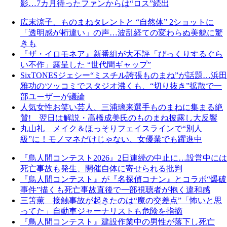
影…7カ月待ったファンからは“ロス”続出
広末涼子、ものまねタレントと “自然体” 2ショットに
「透明感が桁違い」の声…波乱経ての変わらぬ美貌に驚
きも
『ザ・イロモネア』新番組が大不評「びっくりするぐら
い不作」露呈した “世代間ギャップ”
SixTONESジェシー“ミスチル誇張ものまね”が話題…浜田
雅功のツッコミでスタジオ沸くも、“切り抜き”拡散で一
部ユーザーが議論
人気女性お笑い芸人、三浦璃来選手ものまねに集まる絶
賛! 翌日は解説・高橋成美氏のものまね披露し大反響
丸山礼 メイク＆ほっそりフェイスラインで“別人
級”に！モノマネだけじゃない、女優業でも躍進中
『鳥人間コンテスト2026』2日連続の中止に…設営中には
死亡事故も発生、開催自体に寄せられる批判
『鳥人間コンテスト』が『名探偵コナン』とコラボ“爆破
事件”描くも死亡事故直後で一部視聴者が抱く違和感
三笘薫 接触事故が起きたのは“魔の交差点”「怖いと思
ってた」自動車ジャーナリストも危険を指摘
『鳥人間コンテスト』建設作業中の男性が落下し死亡