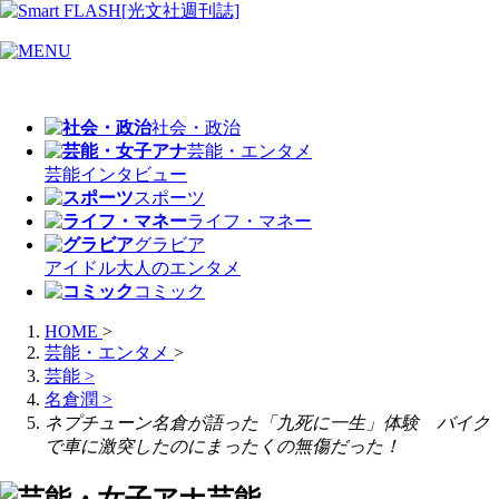
社会・政治
芸能・エンタメ
芸能
インタビュー
スポーツ
ライフ・マネー
グラビア
アイドル
大人のエンタメ
コミック
HOME
>
芸能・エンタメ
>
芸能
>
名倉潤
>
ネプチューン名倉が語った「九死に一生」体験 バイク
で車に激突したのにまったくの無傷だった！
芸能