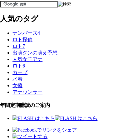
人気のタグ
ナンバーズ4
ロト探偵
ロト7
出萌クンの萌え予想
人気女子アナ
ロト6
カープ
水着
女優
アナウンサー
年間定期購読のご案内