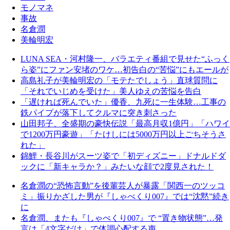
モノマネ
事故
名倉潤
美輪明宏
LUNA SEA・河村隆一、バラエティ番組で見せた“ふっく
ら姿”にファン安堵のワケ…初告白の“苦悩”にもエールが
高島礼子が美輪明宏の「モテたでしょう」直球質問に
「それでいじめを受けた」美人ゆえの苦悩を告白
「遅ければ死んでいた」優香、九死に一生体験…工事の
鉄パイプが落下してクルマに突き刺さった
山田邦子、全盛期の豪快伝説「最高月収1億円」「ハワイ
で1200万円豪遊」「たけしには5000万円以上ごちそうさ
れた」
錦鯉・長谷川がスーツ姿で「初ディズニー」ドナルドダ
ックに「新キャラか？」みたいな顔で2度見された！
名倉潤の“恐怖言動”を後輩芸人が暴露「関西一のツッコ
ミ」振りかざした男が『しゃべくり007』では“沈黙”続き
に
名倉潤、またも『しゃべくり007』で “置き物状態”…発
言は「4文字だけ」で体調心配する声