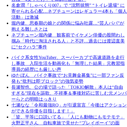
名倉潤『しゃべくり007』で “沈黙状態” “トイレ退場” に
寄せられる心配…ネプチューンはレギュラー4本も「個人
活動」は激減
堀内健、思春期の娘との関係に悩み吐露…“芸人パパ”が
抱える難しさとは
ネプチューン堀内健 観客前でイケメン俳優の股間わし
掴み「時代に淘汰される人」と不評…過去には渡辺直美
に“セクハラ”事件
バイク系女性YouTuber、スーパーカブで高速道路を走行
し事故 入院生活を動画化も「無理した結果」元教習指
導員の経歴にも厳しい声
ゆたぼん バイク事故で“お見舞金募集”に一部ファン反
発も“批判は即ブロック”の強気姿勢
長瀬智也、公の場で語った「TOKIO解散」本人は“自由
すぎる”現在を謳歌、不祥事＆事後対応に苦しむ元メンバ
ーらとの明暗はっきり
七瀬なな「令和最強RQ」が引退宣言「今後はアクション
ができる俳優を目指します！」
「皆、平等に口説いてる」「人にも動物にもモテモテ」
火野正平さん 自転車旅で見せた“プレイボーイ”の面