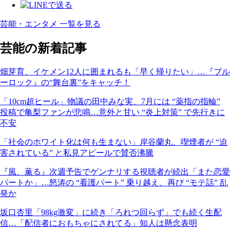
芸能・エンタメ 一覧を見る
芸能の新着記事
畑芽育、イケメン12人に囲まれるも「早く帰りたい」…『ブル
ーロック』の“舞台裏”をキャッチ！
「10cm超ヒール」物議の田中みな実、7月には “薬指の指輪”
投稿で亀梨ファンが悲鳴…意外と甘い “炎上対策” で先行きに
不安
「社会のホワイト化は何も生まない」岸谷蘭丸、喫煙者が “迫
害されている” と私見アピールで賛否沸騰
『風、薫る』次週予告でゲンナリする視聴者が続出「また恋愛
パートか」…怒涛の “看護パート” 乗り越え、再び “モテ話” 乱
発か
坂口杏里「98kg激変」に続き「ろれつ回らず」でも続く生配
信…「配信者におもちゃにされてる」知人は懸念表明