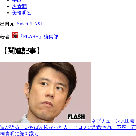
名倉潤
美輪明宏
出典元:
SmartFLASH
著者:
『FLASH』編集部
【関連記事】
ネプチューン原田泰
造が語る「いちばん怖かった人」ヒロミに説教され土下座、石
橋貴明に顔を蹴ら…