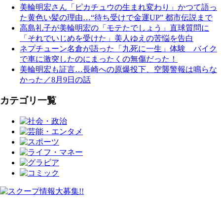
美輪明宏さん「ピカチュウの生まれ変わり」かつて語っ
た黄色い髪の理由…“待ち受けで金運UP” 都市伝説まで
高島礼子が美輪明宏の「モテたでしょう」直球質問に
「それでいじめを受けた」美人ゆえの苦悩を告白
ネプチューン名倉が語った「九死に一生」体験 バイク
で車に激突したのにまったくの無傷だった！
美輪明宏も証言…長崎への原爆投下、空襲警報は鳴らな
かった／8月9日の話
カテゴリ一覧