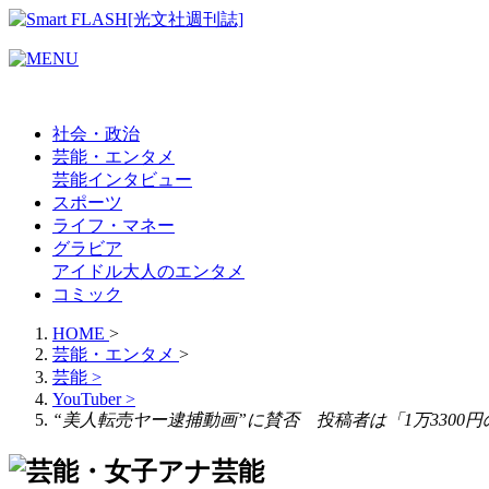
社会・政治
芸能・エンタメ
芸能
インタビュー
スポーツ
ライフ・マネー
グラビア
アイドル
大人のエンタメ
コミック
HOME
>
芸能・エンタメ
>
芸能
>
YouTuber
>
“美人転売ヤー逮捕動画”に賛否 投稿者は「1万330
芸能