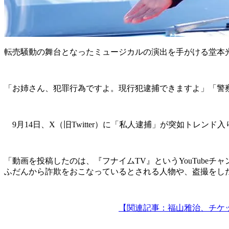
転売騒動の舞台となったミュージカルの演出を手がける堂本
「お姉さん、犯罪行為ですよ。現行犯逮捕できますよ」「警
9月14日、X（旧Twitter）に「私人逮捕」が突如トレン
「動画を投稿したのは、『フナイムTV』というYouTubeチ
ふだんから詐欺をおこなっているとされる人物や、盗撮をし
【関連記事：福山雅治、チケ