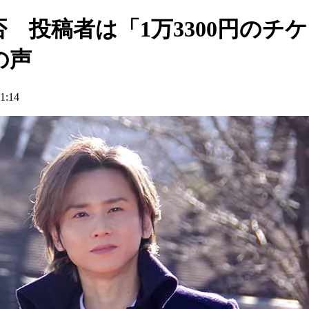
否 投稿者は「1万3300円のチ
の声
:14