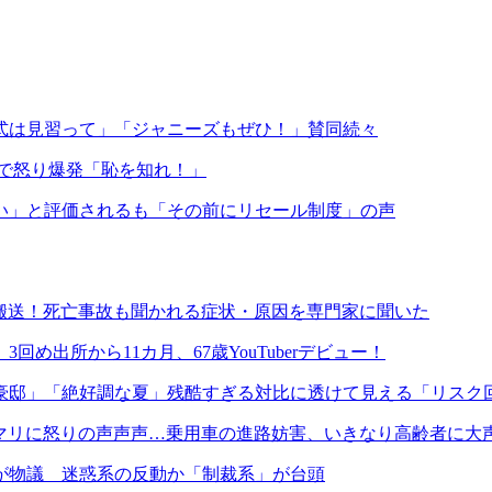
式は見習って」「ジャニーズもぜひ！」賛同続々
NSで怒り爆発「恥を知れ！」
い」と評価されるも「その前にリセール制度」の声
緊急搬送！死亡事故も聞かれる症状・原因を専門家に聞いた
出所から11カ月、67歳YouTuberデビュー！
円豪邸」「絶好調な夏」残酷すぎる対比に透けて見える「リスク
・ソマリに怒りの声声声…乗用車の進路妨害、いきなり高齢者に大
が物議 迷惑系の反動か「制裁系」が台頭