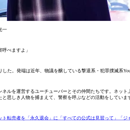
光一
察呼べますよ」
ド入りした。発端は近年、物議を醸している撃退系・犯罪撲滅系You
ャンネルを運営するユーチューバーとその仲間たちです。ネット上で
たと思しき人物を捕まえて、警察を呼ぶなどの活動をしていま
ット転売者を「永久退会」に「すべての公式は見習って」「ジ