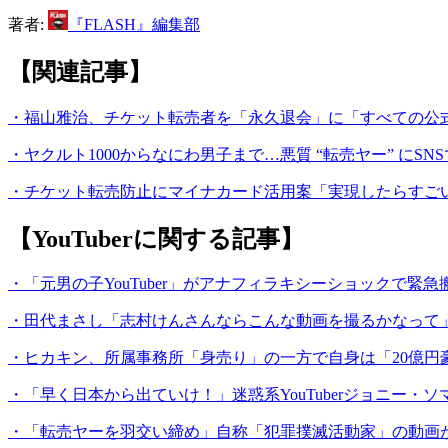
著者:
『FLASH』編集部
【関連記事】
・福山雅治、チケット転売者を「永久退会」に「すべての公
・ヤクルト1000からなにわ男子まで…悪質 “転売ヤー” にS
・チケット転売防止にマイナカード活用案「実現したらすご
【YouTuberに関する記事】
・「元男の子YouTuber」がアナフィラキシーショックで
・田代まさし「志村けんさんならこんな動画を撮るかなって」3回め
・ヒカキン、所属事務所「身売り」の一方で自身は「20億
・「早く日本から出ていけ！」迷惑系YouTuberジョニー
・「転売ヤーを羽交い締め」自称「犯罪撲滅活動家」の動画