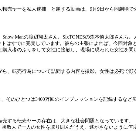
美人転売ヤーを私人逮捕」と題する動画は、9月9日から同劇場で公
now Manの渡辺翔太さん、SixTONESの森本慎太郎さん
チケットはすでに完売しています。彼らの主張によれば、今回対象
は購入者のふりをして女性に接触し、現場に現われた女性を問
ら、転売行為について詰問する内容を撮影。女性は必死で顔
そのひとつは3400万回のインプレッションを記録するなど
転売する転売ヤーの存在は、大きな社会問題となっています。『
で、複数人で一人の女性を取り囲んだうえ、逃がさないように何