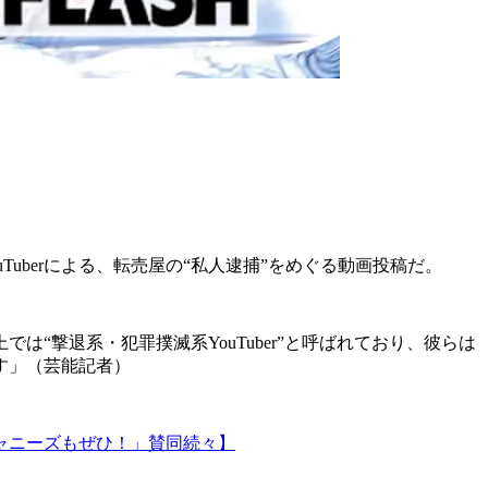
Tuberによる、転売屋の“私人逮捕”をめぐる動画投稿だ。
は“撃退系・犯罪撲滅系YouTuber”と呼ばれており、彼らは
す」（芸能記者）
ャニーズもぜひ！」賛同続々】