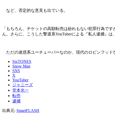
など、否定的な意見も出ている。
「もちろん、チケットの高額転売は紛れもない犯罪行為です
ん。さらに、こうした撃退系YouTuberによる『私人逮捕
ただの迷惑系ユーチューバーなのか、現代のロビンフッド
SixTONES
Snow Man
SNS
X
YouTuber
ジャニーズ
堂本光一
転売
逮捕
出典元:
SmartFLASH