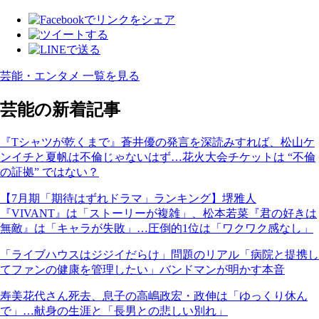
芸能・エンタメ 一覧を見る
芸能の新着記事
『Tシャツが乾くまで』蒼井優の発言を深読みすれば、松山ケ
ンイチと夏帆は不倫じゃないはず…花火大会チケットは “不倫
の証拠” ではない？
【7月期「期待はずれドラマ」ランキング】堺雅人
『VIVANT』は「ストーリーが複雑」、松本若菜『君の好きは
無敵』は「キャラが失敗」…圧倒的1位は「ワクワク感なし」
「ライブハウスはジジイだらけ」問題のリアル「病院と提携し
てファンの健康を管理したい」バンドマンが明かす本音
寿美花代さん死去、息子の高嶋政宏・政伸は「ゆっくり休ん
で」…献身の生涯と「長男との悲しい別れ」