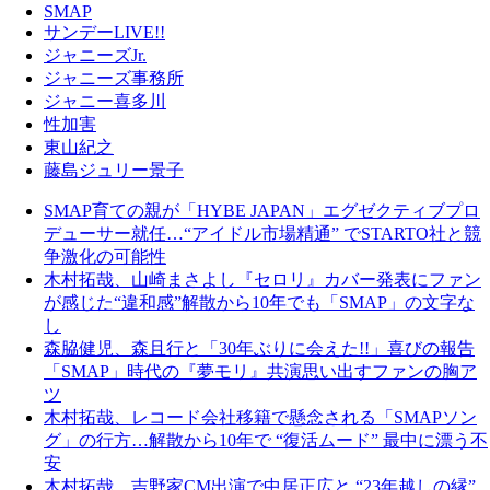
SMAP
サンデーLIVE!!
ジャニーズJr.
ジャニーズ事務所
ジャニー喜多川
性加害
東山紀之
藤島ジュリー景子
SMAP育ての親が「HYBE JAPAN」エグゼクティブプロ
デューサー就任…“アイドル市場精通” でSTARTO社と競
争激化の可能性
木村拓哉、山崎まさよし『セロリ』カバー発表にファン
が感じた“違和感”解散から10年でも「SMAP」の文字な
し
森脇健児、森且行と「30年ぶりに会えた!!」喜びの報告
「SMAP」時代の『夢モリ』共演思い出すファンの胸ア
ツ
木村拓哉、レコード会社移籍で懸念される「SMAPソン
グ」の行方…解散から10年で “復活ムード” 最中に漂う不
安
木村拓哉、吉野家CM出演で中居正広と “23年越しの縁”