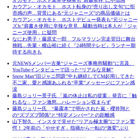
オカモト、ホスト業界を挑発も“肩書依存”に不信感
カウアン・オカモト ホスト転身の“売り出し文句”に拒
否感の声…背景にある“元ジャニーズ”の商品価値とは
カウアン・オカモト ホストデビュー発表も“元ジャニー
ズJr.”肩書き使用に辛辣な意見…騒動当時は本人が「ジャ
ニーズ使用」に疑問
なにわ男子・藤原丈一郎 フルマラソン完走翌日に舞台
挑戦…先輩・横山裕に続く『24時間テレビ』ランナー期
待する向きも
元NEWSメンバー古巣“ジャニーズ事務所騒動”に言及、
YouTubeインタビューで語った“リアルな見解”
Snow Man“旧ジャニ問題”中も継続してCM起用してきた
不二家、愛と感謝あふれる“卒業”メッセージにファン感
涙
藤島ジュリー景子氏 「嵐の休止は私の提案」発言に「触
れるな」ファン激怒…ハレーション収まらず
藤島ジュリー氏 “暴露本”で明かされた嵐・櫻井翔と
の“ズブズブ関係”と“特定メンバー”との距離感
山下智久、インスタで見せた“リアル極太腕”にファン驚
愕！ 2年前の「やせすぎ」指摘から一転の“激変”ぶり