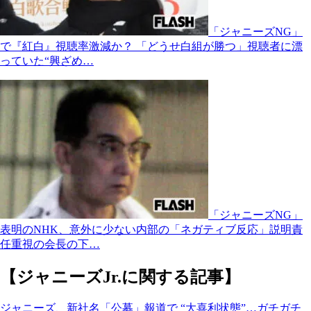
「ジャニーズNG」
で『紅白』視聴率激減か？ 「どうせ白組が勝つ」視聴者に漂
っていた“興ざめ…
「ジャニーズNG」
表明のNHK、意外に少ない内部の「ネガティブ反応」説明責
任重視の会長の下…
【ジャニーズJr.に関する記事】
ジャニーズ、新社名「公募」報道で “大喜利状態”…ガチガチ