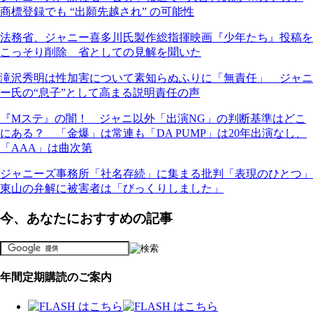
商標登録でも “出願先越され” の可能性
法務省、ジャニー喜多川氏製作総指揮映画『少年たち』投稿を
こっそり削除 省としての見解を聞いた
滝沢秀明は性加害について素知らぬふりに「無責任」 ジャニ
ー氏の“息子”として高まる説明責任の声
『Mステ』の闇！ ジャニ以外「出演NG」の判断基準はどこ
にある？ 「金爆」は常連も「DA PUMP」は20年出演なし、
「AAA」は曲次第
ジャニーズ事務所「社名存続」に集まる批判「表現のひとつ」
東山の弁解に被害者は「びっくりしました」
今、あなたにおすすめの記事
年間定期購読のご案内