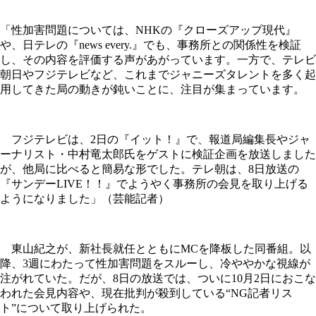
「性加害問題については、NHKの『クローズアップ現代』
や、日テレの『news every.』でも、事務所との関係性を検証
し、その内容を評価する声があがっています。一方で、テレビ
朝日やフジテレビなど、これまでジャニーズタレントを多く起
用してきた局の動きが鈍いことに、注目が集まっています。
フジテレビは、2日の『イット！』で、報道局編集長やジャ
ーナリスト・中村竜太郎氏をゲストに検証企画を放送しました
が、他局に比べると簡易な形でした。テレ朝は、8日放送の
『サンデーLIVE！！』でようやく事務所の会見を取り上げる
ようになりました」（芸能記者）
東山紀之が、新社長就任とともにMCを降板した同番組。以
降、3週にわたって性加害問題をスルーし、冷ややかな視線が
注がれていた。だが、8日の放送では、ついに10月2日におこな
われた会見内容や、現在批判が殺到している“NG記者リス
ト”について取り上げられた。