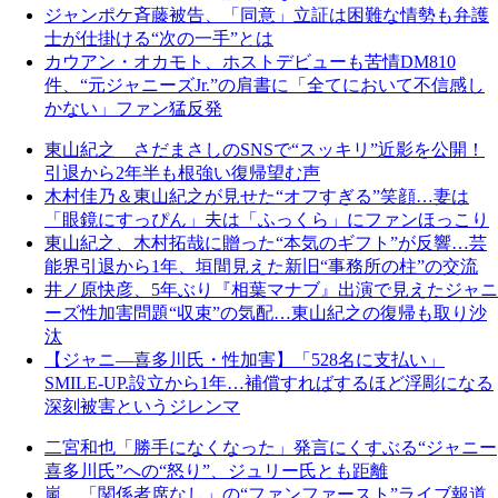
ジャンポケ斉藤被告、「同意」立証は困難な情勢も弁護
士が仕掛ける“次の一手”とは
カウアン・オカモト、ホストデビューも苦情DM810
件、“元ジャニーズJr.”の肩書に「全てにおいて不信感し
かない」ファン猛反発
東山紀之 さだまさしのSNSで“スッキリ”近影を公開！
引退から2年半も根強い復帰望む声
木村佳乃＆東山紀之が見せた“オフすぎる”笑顔…妻は
「眼鏡にすっぴん」夫は「ふっくら」にファンほっこり
東山紀之、木村拓哉に贈った“本気のギフト”が反響…芸
能界引退から1年、垣間見えた新旧“事務所の柱”の交流
井ノ原快彦、5年ぶり『相葉マナブ』出演で見えたジャニ
ーズ性加害問題“収束”の気配…東山紀之の復帰も取り沙
汰
【ジャニ—喜多川氏・性加害】「528名に支払い」
SMILE-UP.設立から1年…補償すればするほど浮彫になる
深刻被害というジレンマ
二宮和也「勝手になくなった」発言にくすぶる“ジャニー
喜多川氏”への“怒り”、ジュリー氏とも距離
嵐 「関係者席なし」の“ファンファースト”ライブ報道