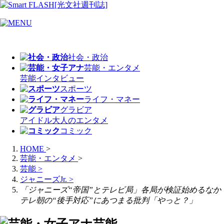
社会・政治
芸能・エンタメ
芸能
インタビュー
スポーツ
ライフ・マネー
グラビア
アイドル
大人のエンタメ
コミック
HOME
>
芸能・エンタメ
>
芸能
>
ジャニーズJr.
>
「ジャニーズ“帝国”とテレビ局」各局が検証始めるなか
テレ朝の“後手対応”にあつまる批判「やっと？」
芸能