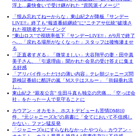
浮上…豪快食いで受け継がれた “庶民派イメージ”
「恨み忘れてねーからな」東山紀之が降板『サンデー
LIVE!!』終了も“報道番組継続”に“ニチアサ伝統”破壊さ
れた視聴者大ブーイング
“東山ロス”で視聴率低下「サンデーLIVE!!」が9月で終了
へ…「戻れる場所がなくなった」スタッフは後悔滲ませ
る
「正直者すぎる」「微笑ましい」大谷翔平の妻・田中真
美子さん、「引退理由」聞かれた会見の受け答えに集ま
る好感
「アリバイ作っただけの薄い内容」テレ朝ジャニーズ問
題検証番組に酷評の嵐「Mステはスルー」「街録垂れ流
し」
東山紀之 “親友公言” 生田斗真も独立の悲痛…「空っぽ会
社」をたった一人で見守ることに
カウアン・オカモト、ホストデビューも苦情DM810
件、“元ジャニーズJr.”の肩書に「全てにおいて不信感し
かない」ファン猛反発
「ジャニーズjr.にすらなれなかったやつら」カウアン・