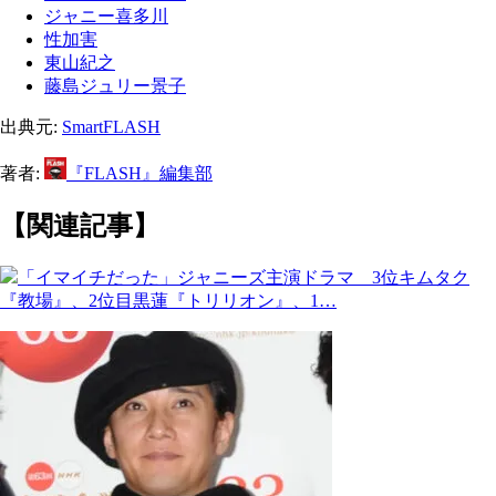
ジャニー喜多川
性加害
東山紀之
藤島ジュリー景子
出典元:
SmartFLASH
著者:
『FLASH』編集部
【関連記事】
「イマイチだった」ジャニーズ主演ドラマ 3位キムタク
『教場』、2位目黒蓮『トリリオン』、1…