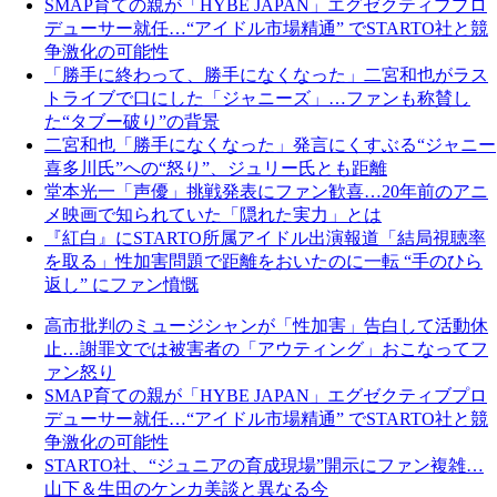
SMAP育ての親が「HYBE JAPAN」エグゼクティブプロ
デューサー就任…“アイドル市場精通” でSTARTO社と競
争激化の可能性
「勝手に終わって、勝手になくなった」二宮和也がラス
トライブで口にした「ジャニーズ」…ファンも称賛し
た“タブー破り”の背景
二宮和也「勝手になくなった」発言にくすぶる“ジャニー
喜多川氏”への“怒り”、ジュリー氏とも距離
堂本光一「声優」挑戦発表にファン歓喜…20年前のアニ
メ映画で知られていた「隠れた実力」とは
『紅白』にSTARTO所属アイドル出演報道「結局視聴率
を取る」性加害問題で距離をおいたのに一転 “手のひら
返し” にファン憤慨
高市批判のミュージシャンが「性加害」告白して活動休
止…謝罪文では被害者の「アウティング」おこなってフ
ァン怒り
SMAP育ての親が「HYBE JAPAN」エグゼクティブプロ
デューサー就任…“アイドル市場精通” でSTARTO社と競
争激化の可能性
STARTO社、“ジュニアの育成現場”開示にファン複雑…
山下＆生田のケンカ美談と異なる今