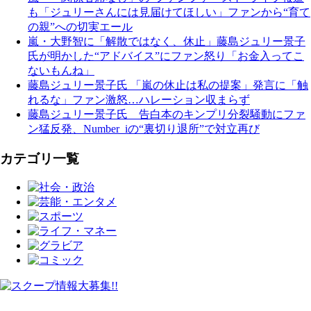
も「ジュリーさんには見届けてほしい」ファンから“育て
の親”への切実エール
嵐・大野智に「解散ではなく、休止」藤島ジュリー景子
氏が明かした“アドバイス”にファン怒り「お金入ってこ
ないもんね」
藤島ジュリー景子氏 「嵐の休止は私の提案」発言に「触
れるな」ファン激怒…ハレーション収まらず
藤島ジュリー景子氏 告白本のキンプリ分裂騒動にファ
ン猛反発、Number_iの“裏切り退所”で対立再び
カテゴリ一覧