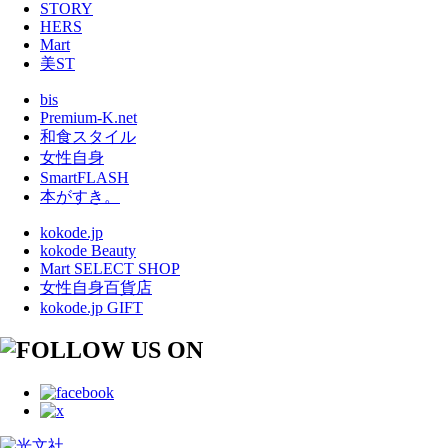
STORY
HERS
Mart
美ST
bis
Premium-K.net
和食スタイル
女性自身
SmartFLASH
本がすき。
kokode.jp
kokode Beauty
Mart SELECT SHOP
女性自身百貨店
kokode.jp GIFT