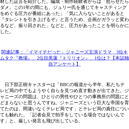
材した証言を紹介した。編成・制作経験者からは「怒らせたら
ダメ。この1年の間にも、ジュリー氏を通じてキャスティング
をめぐる圧力が番組にあった」「気に入らないことがあると
『タレントを引き上げるぞ』と言うため、企画がガラッと変わ
るなど、振り回された」などと、圧力があったことを明らかに
した。
関連記事：「イマイチだった」ジャニーズ主演ドラマ 3位キ
ムタク『教場』、2位目黒蓮『トリリオン』、1位は？【本誌独
自アンケート】
日下部正樹キャスターは「BBCの報道から半年、私たちテ
レビ局の中でもようやく自らを見つめ直す動きが出てきた。ジ
ャニーズの問題は、ひとりの男性やひとつの事務所の問題にと
どまらないと思うんですね。ジャニーズという巨大な帝国を育
てたのは、間違いなくテレビ局です」とテレビ局の責任につい
ても触れた。「記者会見で拍手をしている場合ではないんで
す」と、厳しい発言も飛び出している。