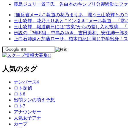
藤島ジュリー景子氏 告白本のキンプリ分裂騒動にファン猛
“無反省メール” 報道の花乃まりあ、漂う三山凌輝との “
三山凌輝、花乃まりあと “ドン引き” メール報道…「
三山凌輝 報道前日には“古巣”からの差し入れ投稿…
伝説の「3年E組」中島みゆき、吉田美和、安住紳一郎
上白石姉妹と加藤ローサ、柏木由紀は同じ中学出身！ス
人気のタグ
ナンバーズ4
ロト探偵
ロト6
出萌クンの萌え予想
ロト7
アナウンサー
人気女子アナ
カープ