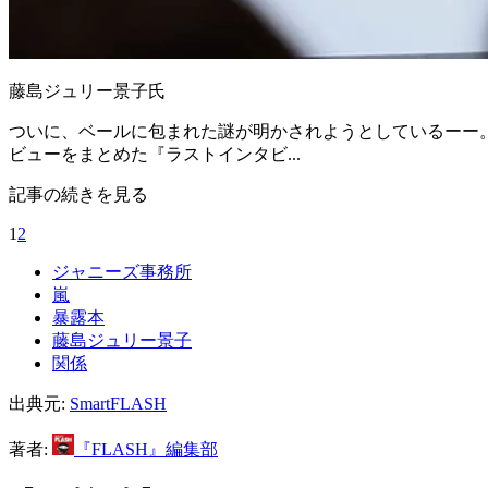
藤島ジュリー景子氏
ついに、ベールに包まれた謎が明かされようとしているーー。
ビューをまとめた『ラストインタビ...
記事の続きを見る
1
2
ジャニーズ事務所
嵐
暴露本
藤島ジュリー景子
関係
出典元:
SmartFLASH
著者:
『FLASH』編集部