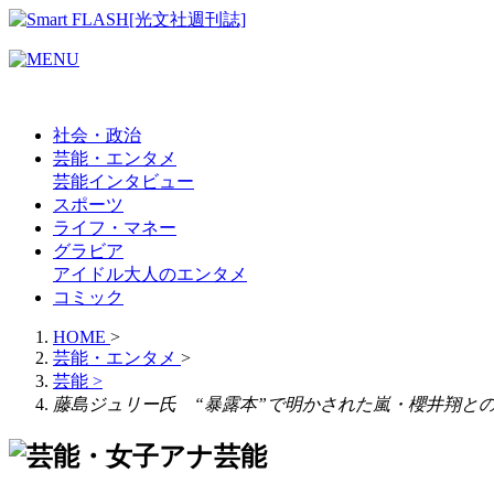
社会・政治
芸能・エンタメ
芸能
インタビュー
スポーツ
ライフ・マネー
グラビア
アイドル
大人のエンタメ
コミック
HOME
>
芸能・エンタメ
>
芸能
>
藤島ジュリー氏 “暴露本”で明かされた嵐・櫻井翔との
芸能