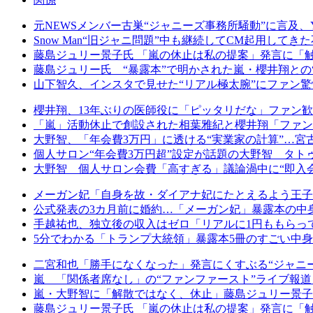
元NEWSメンバー古巣“ジャニーズ事務所騒動”に言及、Y
Snow Man“旧ジャニ問題”中も継続してCM起用して
藤島ジュリー景子氏 「嵐の休止は私の提案」発言に「
藤島ジュリー氏 “暴露本”で明かされた嵐・櫻井翔との
山下智久、インスタで見せた“リアル極太腕”にファン驚
櫻井翔、13年ぶりの医師役に「ピッタリだな」ファン歓
「嵐」活動休止で創設された相葉雅紀と櫻井翔「ファン
大野智、「年会費3万円」に透ける“実業家の計算”…宮古
個人サロン“年会費3万円超”設定が話題の大野智 タトゥ
大野智 個人サロン会費「高すぎる」議論渦中に“即入会
メーガン妃「自身を故・ダイアナ妃にたとえるよう王子
公式発表の3カ月前に婚約…「メーガン妃」暴露本の中
手越祐也、独立後の収入はゼロ「リアルに1円ももらっ
5分でわかる「トランプ大統領」暴露本5冊のすごい中身
二宮和也「勝手になくなった」発言にくすぶる“ジャニー
嵐 「関係者席なし」の“ファンファースト”ライブ報
嵐・大野智に「解散ではなく、休止」藤島ジュリー景子
藤島ジュリー景子氏 「嵐の休止は私の提案」発言に「