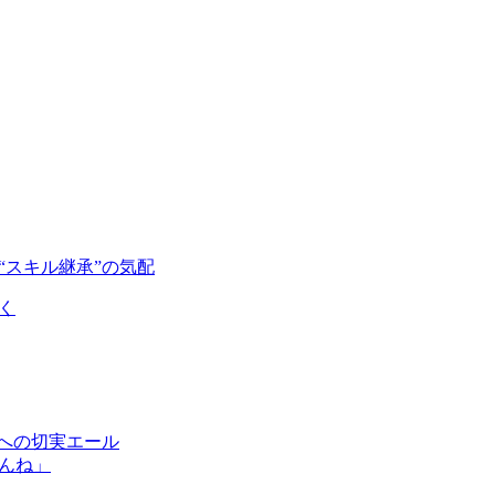
“スキル継承”の気配
く
”への切実エール
んね」