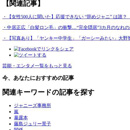
【関連記事】
・【女性500人に聞いた】応援できない “辞めジャニ” は誰？
・中居正広「白髪ロン毛」の衝撃…“完全隠居”3カ月のなれの
・【写真あり】「ヤンキー中学生」「ガーシーみたい」大野智
芸能・エンタメ一覧をもっと見る
今、あなたにおすすめの記事
関連キーワードの記事を探す
ジャニーズ事務所
嵐
暴露本
藤島ジュリー景子
関係