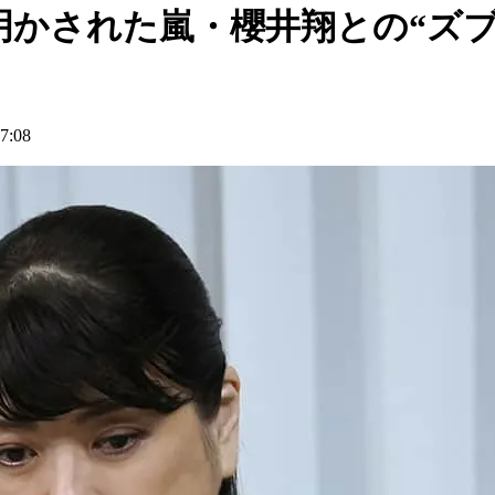
明かされた嵐・櫻井翔との“ズブ
:08