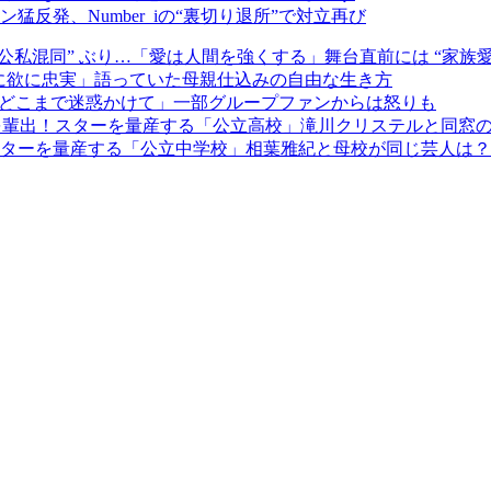
反発、Number_iの“裏切り退所”で対立再び
公私混同” ぶり…「愛は人間を強くする」舞台直前には “家族愛
常に欲に忠実」語っていた母親仕込みの自由な生き方
「どこまで迷惑かけて」一部グループファンからは怒りも
を輩出！スターを量産する「公立高校」滝川クリステルと同窓
ターを量産する「公立中学校」相葉雅紀と母校が同じ芸人は？