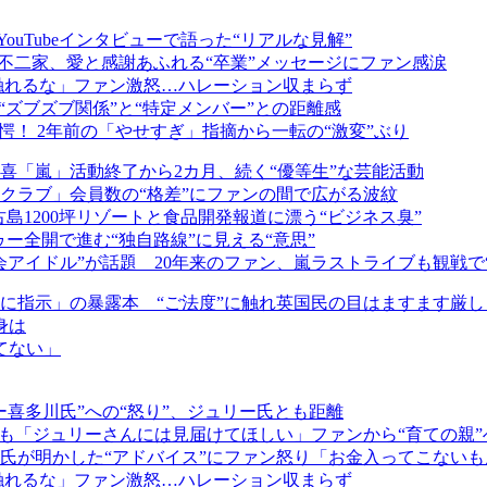
ouTubeインタビューで語った“リアルな見解”
きた不二家、愛と感謝あふれる“卒業”メッセージにファン感涙
触れるな」ファン激怒…ハレーション収まらず
“ズブズブ関係”と“特定メンバー”との距離感
愕！ 2年前の「やせすぎ」指摘から一転の“激変”ぶり
喜「嵐」活動終了から2カ月、続く“優等生”な芸能活動
クラブ」会員数の“格差”にファンの間で広がる波紋
島1200坪リゾートと食品開発報道に漂う“ビジネス臭”
ー全開で進む“独自路線”に見える“意思”
アイドル”が話題 20年来のファン、嵐ラストライブも観戦で
に指示」の暴露本 “ご法度”に触れ英国民の目はますます厳し
身は
てない」
喜多川氏”への“怒り”、ジュリー氏とも距離
道も「ジュリーさんには見届けてほしい」ファンから“育ての親
氏が明かした“アドバイス”にファン怒り「お金入ってこないも
触れるな」ファン激怒…ハレーション収まらず