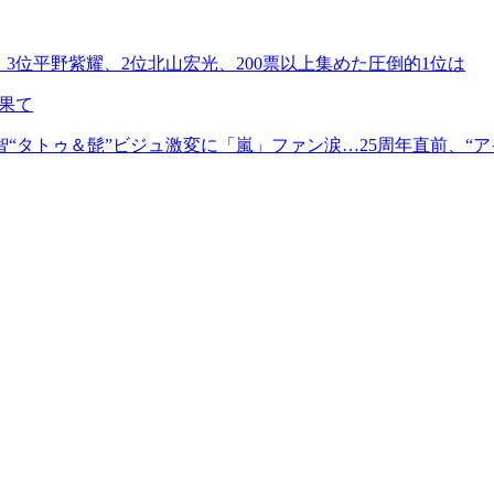
 3位平野紫耀、2位北山宏光、200票以上集めた圧倒的1位は
果て
“タトゥ＆髭”ビジュ激変に「嵐」ファン涙…25周年直前、“ア