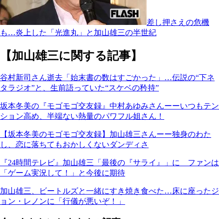
差し押さえの危機
も…炎上した「光進丸」と加山雄三の半世紀
【加山雄三に関する記事】
谷村新司さん逝去「始末書の数はすごかった」…伝説の“下ネ
タラジオ”と、生前語っていた“スケベの矜持”
坂本冬美の『モゴモゴ交友録』中村あゆみさんーーいつもテン
ション高め、半端ない熱量のパワフル姐さん！
【坂本冬美のモゴモゴ交友録】加山雄三さんーー独身のわた
し、恋に落ちてもおかしくないダンディさ
『24時間テレビ』加山雄三「最後の『サライ』」に ファンは
「ゲーム実況して！」と今後に期待
加山雄三、ビートルズと一緒にすき焼き食べた…床に座ったジ
ョン・レノンに「行儀が悪いぞ！」