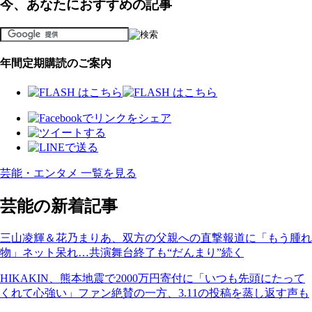
今、あなたにおすすめの記事
年間定期購読のご案内
芸能・エンタメ 一覧を見る
芸能の新着記事
三山凌輝＆花乃まりあ、双方の父親への直撃報道に「もう腫れ
物」ネット呆れ…共演舞台終了も“だんまり”続く
HIKAKIN、熊本地震で2000万円寄付に「いつも先頭にたって
くれて心強い」ファン絶賛の一方、3.11の投稿を蒸し返す声も