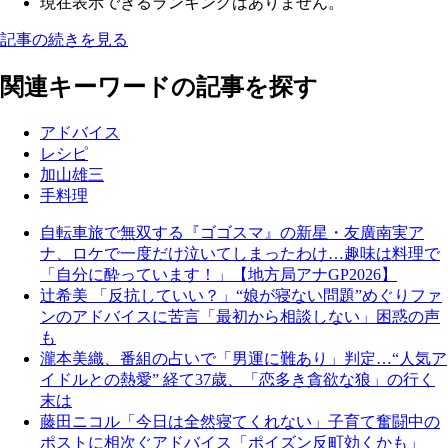
現在表示できるランキングはありません。
記事の続きを見る
関連キーワードの記事を探す
アドバイス
レシピ
加山雄三
手料理
自転車旅で無双する『ゴゴスマ』の新星・友廣南実ア
ナ、ロケで一度だけ泣いてしまったわけ…趣味は料理で
「自分に酔っています！」【地方局アナGP2026】
辻希美 「反抗していい？」“娘が寝ない問題”めぐりファ
ンのアドバイスに苦言「最初から相談しない」困惑の声
も
瀧本美織、番組の占いで「男運に難あり」判定…“人気ア
イドルとの熱愛” 経て37歳、「恋多き貪欲な狼」の行く
末は
藤田ニコル「今日は全然寝てくれない」子育て奮闘中の
ポストに相次ぐアドバイス「ポイズン反町効くかも」