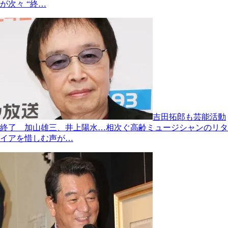
が次々 “終…
吉田拓郎も芸能活動
終了 加山雄三、井上陽水…相次ぐ高齢ミュージシャンのリタ
イアを惜しむ声が…