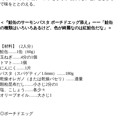
で味をととのえる。
＜『鮭缶のサーモンパスタ ポーチドエッグ添え』ーー「鮭缶
の種類はいろいろあるけど、色が綺麗なのは紅鮭缶だな」＞
【材料】（2人分）
鮭缶……1缶（60g）
玉ねぎ……4分の1個
トマト……1個
にんにく……1片
パスタ（スパゲティ／1.6mm）……180g
乾燥オレガノ（または乾燥パセリ）……適量
顆粒昆布だし……小さじ2分の1
塩、こしょう……各少々
オリーブオイル……大さじ1
◎ポーチドエッグ