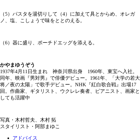
（5）パスタを湯切りして（4）に加えて具とからめ、オレガ
ノ、塩、こしょうで味をととのえる。
（6）器に盛り、ポーチドエッグを添える。
かやまゆうぞう
1937年4月11日生まれ 神奈川県出身 1960年、東宝へ入社。
同年、映画『男対男』で俳優デビュー。1961年、「大学の若大
将／夜の太陽」で歌手デビュー。NHK『紅白歌合戦』出場17
回。作曲家、ギタリスト、ウクレレ奏者、ピアニスト、画家と
しても活躍中
写真・木村哲夫、木村 拓
スタイリスト・阿部まゆこ
アドバイス