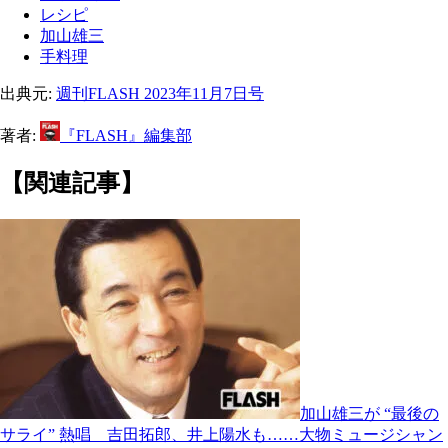
レシピ
加山雄三
手料理
出典元:
週刊FLASH 2023年11月7日号
著者:
『FLASH』編集部
【関連記事】
加山雄三が “最後の
サライ” 熱唱 吉田拓郎、井上陽水も……大物ミュージシャン