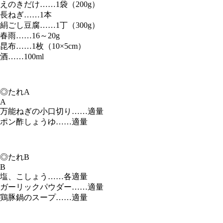
えのきだけ……1袋（200g）
長ねぎ……1本
絹ごし豆腐……1丁（300g）
春雨……16～20g
昆布……1枚（10×5cm）
酒……100ml
◎たれA
A
万能ねぎの小口切り……適量
ポン酢しょうゆ……適量
◎たれB
B
塩、こしょう……各適量
ガーリックパウダー……適量
鶏豚鍋のスープ……適量