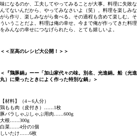
味になるのか、工夫してやってみることが大事。料理に失敗な
んてないんだから、やってみなさいよ（笑）。料理を楽しみな
がら作り、楽しみながら食べる。その過程も含めて楽しむ。そ
ういうことだよ。料理は俺の幸せ。今まで俺が作ってきた料理
をみんなの幸せにつなげられたら、とても嬉しいよ。
＜＜至高のレシピ大公開！＞＞
＜『鶏豚鍋』
ーー
「加山家代々の味。別名、光進鍋。船（光進
丸）に乗ったときによく作った特別な鍋」＞
【材料】（4～6人分）
鶏もも肉（皮付き）……1枚
豚バラしゃぶしゃぶ用肉……600g
大根……300g
白菜……4分の1個
しいたけ……6枚