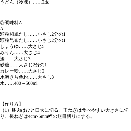
うどん（冷凍）……2玉
◎調味料A
A
顆粒和風だし……小さじ2分の1
顆粒昆布だし……小さじ2分の1
しょうゆ……大さじ5
みりん……大さじ4
酒……大さじ3
砂糖……大さじ2分の1
カレー粉……大さじ2
水溶き片栗粉……大さじ3
水……400～500ml
【作り方】
（1）豚肉はひと口大に切る。玉ねぎは食べやすい大きさに切
り、長ねぎは4cm×5mm幅の短冊切りにする。