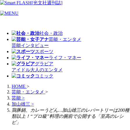
社会・政治
芸能・エンタメ
芸能
インタビュー
スポーツ
ライフ・マネー
グラビア
アイドル
大人のエンタメ
コミック
HOME
>
芸能・エンタメ
>
芸能
>
加山雄三
>
鶏豚鍋、カレーうどん…加山雄三のレパートリーは200種
類以上！“プロ級”料理の腕前で公開する「至高のレシ
ピ」