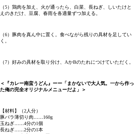
（5）鶏肉を加え、火が通ったら、白菜、長ねぎ、しいたけと
えのきだけ、豆腐、春雨を各適量ずつ加える。
（6）豚肉を真ん中に置く。食べながら残りの具材を足してい
く。
（7）好みの具材を取り分け、AかBのたれにつけていただく。
＜『カレー南蛮うどん』ーー「まかないで大人気。一から作っ
た俺の完全オリジナルメニューだよ」＞
【材料】（2人分）
豚バラ薄切り肉……160g
玉ねぎ……4分の1個
長ねぎ……2分の1本