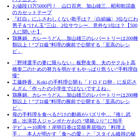
お値段13万5000円！ 山口百恵、加山雄三…昭和歌謡曲
のカセットテープ
『紅白』にふさわしくない歌手は？〈白組編〉3位なにわ
男子＆“けん玉”三山、2位サウシー、意外な1位は？【500
人に聞いた】
鶏豚鍋、カレーうどん…加山雄三のレパートリーは200種
類以上！“プロ級”料理の腕前で公開する「至高のレシ
ピ」
「野球選手の妻に限らない」板野友美、夫のヤクルト高
橋奎二のための努力を明かすもやっぱり危うい“手料理自
慢”
工藤静香、Koki,の手料理公開も「ドロドロ卵」に反応さ
んざん「作ったの小学生ではないですよね」
鶏豚鍋、カレーうどん…加山雄三のレパートリーは200種
類以上！“プロ級”料理の腕前で公開する「至高のレシ
ピ」
母の手料理を食べるだけの動画がバズリ中…『推し武
道』出演芸人ジャンボたかおの “堪能ぶり” に拍手
デビュー10周年！岸明日香は芸能界屈指の「料理上
手」 本人が明かす「食への愛」と「スタイル維持の秘