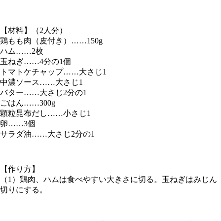
【材料】（2人分）
鶏もも肉（皮付き）……150g
ハム……2枚
玉ねぎ……4分の1個
トマトケチャップ……大さじ1
中濃ソース……大さじ1
バター……大さじ2分の1
ごはん……300g
顆粒昆布だし……小さじ1
卵……3個
サラダ油……大さじ2分の1
【作り方】
（1）鶏肉、ハムは食べやすい大きさに切る。玉ねぎはみじん
切りにする。