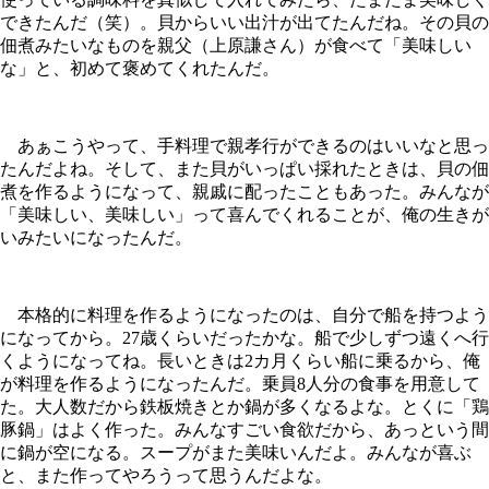
できたんだ（笑）。貝からいい出汁が出てたんだね。その貝の
佃煮みたいなものを親父（上原謙さん）が食べて「美味しい
な」と、初めて褒めてくれたんだ。
あぁこうやって、手料理で親孝行ができるのはいいなと思っ
たんだよね。そして、また貝がいっぱい採れたときは、貝の佃
煮を作るようになって、親戚に配ったこともあった。みんなが
「美味しい、美味しい」って喜んでくれることが、俺の生きが
いみたいになったんだ。
本格的に料理を作るようになったのは、自分で船を持つよう
になってから。27歳くらいだったかな。船で少しずつ遠くへ行
くようになってね。長いときは2カ月くらい船に乗るから、俺
が料理を作るようになったんだ。乗員8人分の食事を用意して
た。大人数だから鉄板焼きとか鍋が多くなるよな。とくに「鶏
豚鍋」はよく作った。みんなすごい食欲だから、あっという間
に鍋が空になる。スープがまた美味いんだよ。みんなが喜ぶ
と、また作ってやろうって思うんだよな。