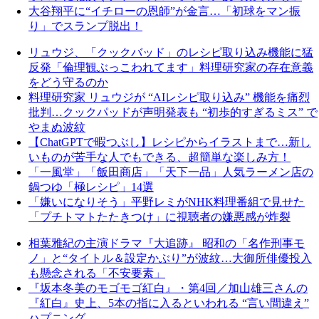
大谷翔平に“イチローの恩師”が金言…「初球をマン振
り」でスランプ脱出！
リュウジ、「クックバッド」のレシピ取り込み機能に猛
反発「倫理観ぶっこわれてます」料理研究家の存在意義
をどう守るのか
料理研究家 リュウジが “AIレシピ取り込み” 機能を痛烈
批判…クックパッドが声明発表も “初歩的すぎるミス” で
やまぬ波紋
【ChatGPTで暇つぶし】レシピからイラストまで…新し
いものが苦手な人でもできる、超簡単な楽しみ方！
「一風堂」「飯田商店」「天下一品」人気ラーメン店の
鍋つゆ「極レシピ」14選
「嫌いになりそう」平野レミがNHK料理番組で見せた
「プチトマトたたきつけ」に視聴者の嫌悪感が炸裂
相葉雅紀の主演ドラマ『大追跡』 昭和の「名作刑事モ
ノ」と“タイトル＆設定かぶり”が波紋…大御所俳優投入
も懸念される「不安要素」
『坂本冬美のモゴモゴ紅白』・第4回／加山雄三さんの
『紅白』史上、5本の指に入るといわれる “言い間違え”
ハプニング