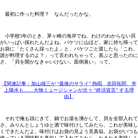
最初に作った料理？ なんだったかな。
小学校5年のとき、茅ヶ崎の海岸でね、わけのわからない貝
がいっぱい採れたんだよね。バケツに山ほど。家に持ち帰って
お袋に「たくさん採ったよ」と、バケツごと渡したら「これ、
誰が料理するのよ？」って言われちゃって。喜ぶと思ったのに
さ、「貝を開かなきゃいけない。面倒臭い」って。
【関連記事：加山雄三が “最後のサライ” 熱唱 吉田拓郎、井
上陽水も……大物ミュージシャンが次々 “終活宣言” する理
由】
それで俺も頭にきて、鍋でお湯を沸かして、貝を全部入れて
さ。みりんとしょうゆと酒で味付けしてみたら、これが美味し
くできたんだよ。味付けはお袋の見よう見真似。お袋がいつも
使っている調味料を真似して入れてみたら、たまたま美味しく