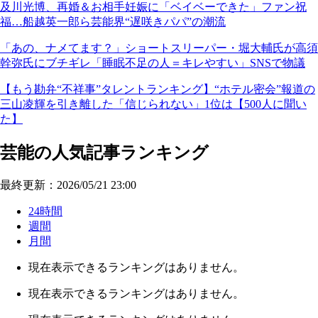
及川光博、再婚＆お相手妊娠に「ベイベーできた」ファン祝
福…船越英一郎ら芸能界“遅咲きパパ”の潮流
「あの、ナメてます？」ショートスリーパー・堀大輔氏が高須
幹弥氏にブチギレ「睡眠不足の人＝キレやすい」SNSで物議
【もう勘弁“不祥事”タレントランキング】“ホテル密会”報道の
三山凌輝を引き離した「信じられない」1位は【500人に聞い
た】
芸能の人気記事ランキング
最終更新：2026/05/21 23:00
24時間
週間
月間
現在表示できるランキングはありません。
現在表示できるランキングはありません。