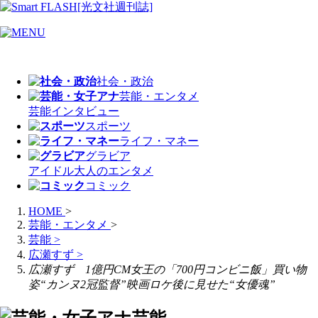
社会・政治
芸能・エンタメ
芸能
インタビュー
スポーツ
ライフ・マネー
グラビア
アイドル
大人のエンタメ
コミック
HOME
>
芸能・エンタメ
>
芸能
>
広瀬すず
>
広瀬すず 1億円CM女王の「700円コンビニ飯」買い物
姿“カンヌ2冠監督”映画ロケ後に見せた“女優魂”
芸能