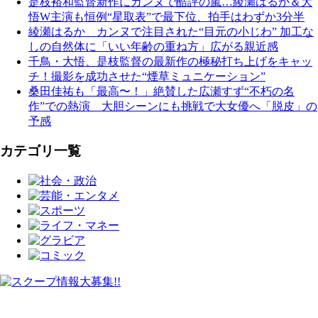
是枝裕和監督新作にカンヌで酷評の嵐…綾瀬はるか＆大
悟W主演も恒例“星取表”で最下位、拍手はわずか3分半
綾瀬はるか カンヌで注目された“目元の小じわ” 加工な
しの自然体に「いい年齢の重ね方」広がる親近感
千鳥・大悟、是枝監督の最新作の極秘打ち上げをキャッ
チ！撮影を成功させた“煙草ミュニケーション”
桑田佳祐も「最高〜！」絶賛した広瀬すず“不朽の名
作”での熱演 大胆シーンにも挑戦で大女優へ「脱皮」の
予感
カテゴリ一覧