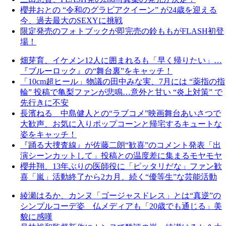
櫻井おとの “令和のグラビアクイーン” が24歳を迎える
今、過去最大のSEXYに挑戦
限定発売のフォトブックが即完売の鈴ももがFLASH初登
場！
畑芽育、イケメン12人に囲まれるも「早く帰りたい」…
『ブルーロック』の“舞台裏”をキャッチ！
「10cm超ヒール」物議の田中みな実、7月には “薬指の指
輪” 投稿で亀梨ファンが悲鳴…意外と甘い “炎上対策” で
先行きに不安
長濱ねる 中島健人との“ラブコメ”映画舞台あいさつで
大歓声、お気に入りポップコーンと帰宅するキュートな
姿をキャッチ！
『踊る大捜査線』が佐藤二朗“歓喜”のコメント発表「出
演シーンカットして」投稿との温度差に集まるモヤモヤ
櫻井翔、13年ぶりの医師役に「ピッタリだな」ファン歓
喜「嵐」活動終了から2カ月、続く“優等生”な芸能活動
綾瀬はるか、カンヌ「ゴージャスドレス」とは“真逆”の
シンプルコーデ姿 仏メディアも「20歳でも通じる」美
貌に感嘆