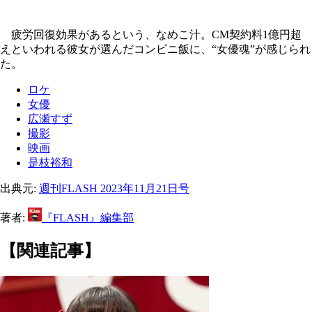
疲労回復効果があるという、なめこ汁。CM契約料1億円超
えといわれる彼女が選んだコンビニ飯に、“女優魂”が感じられ
た。
ロケ
女優
広瀬すず
撮影
映画
是枝裕和
出典元:
週刊FLASH 2023年11月21日号
著者:
『FLASH』編集部
【関連記事】