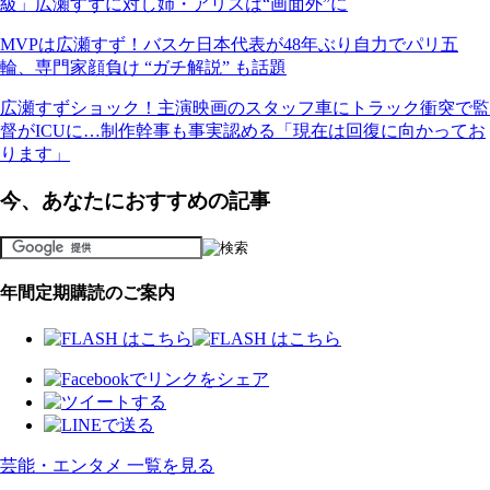
級」広瀬すずに対し姉・アリスは“画面外”に
MVPは広瀬すず！バスケ日本代表が48年ぶり自力でパリ五
輪、専門家顔負け “ガチ解説” も話題
広瀬すずショック！主演映画のスタッフ車にトラック衝突で監
督がICUに…制作幹事も事実認める「現在は回復に向かってお
ります」
今、あなたにおすすめの記事
年間定期購読のご案内
芸能・エンタメ 一覧を見る