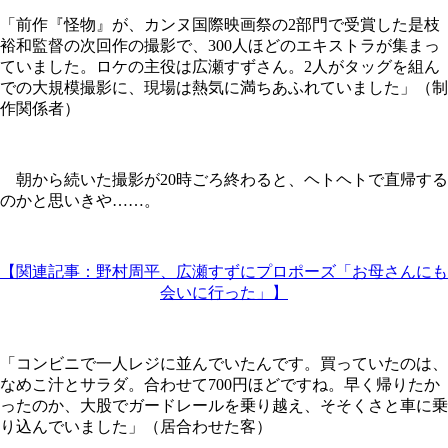
「前作『怪物』が、カンヌ国際映画祭の2部門で受賞した是枝
裕和監督の次回作の撮影で、300人ほどのエキストラが集まっ
ていました。ロケの主役は広瀬すずさん。2人がタッグを組ん
での大規模撮影に、現場は熱気に満ちあふれていました」（制
作関係者）
朝から続いた撮影が20時ごろ終わると、ヘトヘトで直帰する
のかと思いきや……。
【関連記事：野村周平、広瀬すずにプロポーズ「お母さんにも
会いに行った」】
「コンビニで一人レジに並んでいたんです。買っていたのは、
なめこ汁とサラダ。合わせて700円ほどですね。早く帰りたか
ったのか、大股でガードレールを乗り越え、そそくさと車に乗
り込んでいました」（居合わせた客）