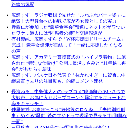
路線の気配
広瀬すず ラジオ収録で見せた「ふわふわパーマ姿」に
絶賛！大型舞台への挑戦で広がる女優としての実力
赤西仁が参加した“豪華食事会”報道にネットがザワつい
たワケ…過去には“同席者の姉”と交際報道が
有村架純、広瀬すずらで「W杯応援団ドリームチーム」
完成！ 豪華女優陣が集結して「一緒に応援したくなる」
の声
広瀬すず、アカデミー賞授賞式の「ハイブラ着物」に施
された “特別な仕掛け” 公開…長澤まさみと “11年越し再
会” がもたらす意味
広瀬すず、バスケ日本代表で「抜かれすぎ」に賛否…中
継席置き去りの注目度も、的確コメント連発
長濱ねる 中島健人との“ラブコメ”映画舞台あいさつで
大歓声、お気に入りポップコーンと帰宅するキュートな
姿をキャッチ！
仲里依紗“お腹ぽっこり”妊婦役のロケ姿 『夫婦別姓刑
事』めぐる“騒動”後のフジドラマ現場で見せる“姉御肌な
一面”
三田悠貴、FLASH発の2nd写真集の発売が決定！