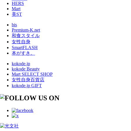
HERS
Mart
美ST
bis
Premium-K.net
和食スタイル
女性自身
SmartFLASH
本がすき。
kokode.jp
kokode Beauty
Mart SELECT SHOP
女性自身百貨店
kokode.jp GIFT