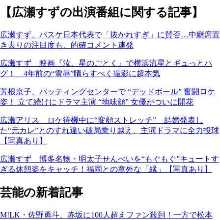
【広瀬すずの出演番組に関する記事】
広瀬すず、バスケ日本代表で「抜かれすぎ」に賛否…中継席置
き去りの注目度も、的確コメント連発
広瀬すず 映画『汝、星のごとく』で横浜流星とギュっとハ
グ！ 4年前の“雪辱”晴らすべく撮影に超本気
芳根京子、バッティングセンターで “デッドボール” 奮闘ロケ
姿！ 立て続けにドラマ主演 “地味顔” 女優がついに開花
広瀬アリス ロケ待機中に“変顔ストレッチ” 結婚発表し
た“元カレ”とのすれ違い破局乗り越え、主演ドラマに全力投球
【写真あり】
広瀬すず 博多名物・明太子せんべいを“もぐもぐ”キュートす
ぎる休憩姿をキャッチ！福岡との意外な「縁」【写真あり】
芸能の新着記事
M!LK・佐野勇斗、赤坂に100人超えファン殺到！一方で松本