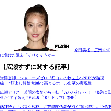
今田美桜、広瀬すず
に負けた過去「そりゃそうか～」
【広瀬すずに関する記事】
米津玄師、ジャニーズゼロ『紅白』の救世主へNHKが熱視
線！ “顔出し解禁”戦略で高まるホール出演の実現性
広瀬アリス 苦悶の表情から一転『ガハハ顔』へ！ 猛暑に見
せた“すず超え”役者魂【10月ドラマ目撃撮】
熱狂続く「バスケW杯」に芸能関係者が抱く“違和感”…「MVP