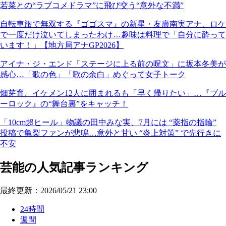
若菜との“ラブコメドラマ”に飛び交う“意外な不満”
自転車旅で無双する『ゴゴスマ』の新星・友廣南実アナ、ロケ
で一度だけ泣いてしまったわけ…趣味は料理で「自分に酔って
います！」【地方局アナGP2026】
アイナ・ジ・エンド「ステージに上る前の呪文」に坂本冬美が
感心…「歌の色」「歌の余白」めぐって女子トーク
畑芽育、イケメン12人に囲まれるも「早く帰りたい」…『ブル
ーロック』の“舞台裏”をキャッチ！
「10cm超ヒール」物議の田中みな実、7月には “薬指の指輪”
投稿で亀梨ファンが悲鳴…意外と甘い “炎上対策” で先行きに
不安
芸能の人気記事ランキング
最終更新：2026/05/21 23:00
24時間
週間