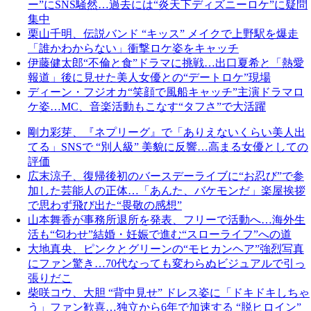
ー”にSNS騒然…過去には“炎天下ディズニーロケ”に疑問
集中
栗山千明、伝説バンド “キッス” メイクで上野駅を爆走
「誰かわからない」衝撃ロケ姿をキャッチ
伊藤健太郎“不倫と食”ドラマに挑戦…出口夏希と「熱愛
報道」後に見せた美人女優との“デートロケ”現場
ディーン・フジオカ“笑顔で風船キャッチ”主演ドラマロ
ケ姿…MC、音楽活動もこなす“タフさ”で大活躍
剛力彩芽、『ネプリーグ』で「ありえないくらい美人出
てる」SNSで “別人級” 美貌に反響…高まる女優としての
評価
広末涼子、復帰後初のバースデーライブに“お忍び”で参
加した芸能人の正体…「あんた、バケモンだ」楽屋挨拶
で思わず飛び出た“畏敬の感想”
山本舞香が事務所退所を発表、フリーで活動へ…海外生
活も“匂わせ”結婚・妊娠で進む“スローライフ”への道
大地真央、ピンクとグリーンの“モヒカンヘア”強烈写真
にファン驚き…70代なっても変わらぬビジュアルで引っ
張りだこ
柴咲コウ、大胆 “背中見せ” ドレス姿に「ドキドキしちゃ
う」ファン歓喜…独立から6年で加速する “脱ヒロイン”