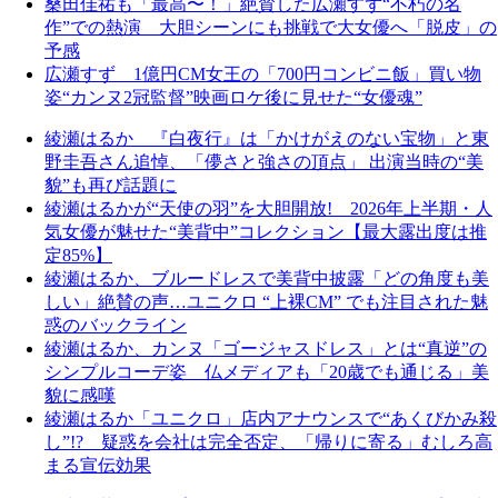
桑田佳祐も「最高〜！」絶賛した広瀬すず“不朽の名
作”での熱演 大胆シーンにも挑戦で大女優へ「脱皮」の
予感
広瀬すず 1億円CM女王の「700円コンビニ飯」買い物
姿“カンヌ2冠監督”映画ロケ後に見せた“女優魂”
綾瀬はるか 『白夜行』は「かけがえのない宝物」と東
野圭吾さん追悼、「儚さと強さの頂点」 出演当時の“美
貌”も再び話題に
綾瀬はるかが“天使の羽”を大胆開放! 2026年上半期・人
気女優が魅せた“美背中”コレクション【最大露出度は推
定85%】
綾瀬はるか、ブルードレスで美背中披露「どの角度も美
しい」絶賛の声…ユニクロ “上裸CM” でも注目された魅
惑のバックライン
綾瀬はるか、カンヌ「ゴージャスドレス」とは“真逆”の
シンプルコーデ姿 仏メディアも「20歳でも通じる」美
貌に感嘆
綾瀬はるか「ユニクロ」店内アナウンスで“あくびかみ殺
し”!? 疑惑を会社は完全否定、「帰りに寄る」むしろ高
まる宣伝効果