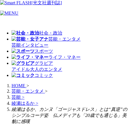
社会・政治
芸能・エンタメ
芸能
インタビュー
スポーツ
ライフ・マネー
グラビア
アイドル
大人のエンタメ
コミック
HOME
>
芸能・エンタメ
>
芸能
>
綾瀬はるか
>
綾瀬はるか、カンヌ「ゴージャスドレス」とは“真逆”の
シンプルコーデ姿 仏メディアも「20歳でも通じる」美
貌に感嘆