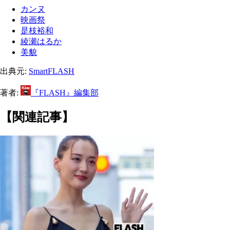
カンヌ
映画祭
是枝裕和
綾瀬はるか
美貌
出典元:
SmartFLASH
著者:
『FLASH』編集部
【関連記事】