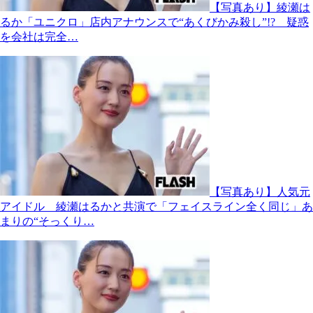
【写真あり】綾瀬は
るか「ユニクロ」店内アナウンスで“あくびかみ殺し”!? 疑惑
を会社は完全…
【写真あり】人気元
アイドル 綾瀬はるかと共演で「フェイスライン全く同じ」あ
まりの“そっくり…