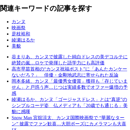
関連キーワードの記事を探す
カンヌ
映画祭
是枝裕和
綾瀬はるか
美貌
谷まりあ、カンヌで披露した純白ドレスの美デコルテに
絶賛の嵐…ロケで発揮した語学力にも高評価
高市早苗首相の“カンヌ祝福ポスト”に「あんたカンケー
ないだろ？」 俳優・金剛地武志に寄せられた反論
岡本多緒、カンヌ「最優秀女優賞」獲得も「存じていま
せん」と戸惑う声…じつは実績多数でオファー爆増の予
感
綾瀬はるか、カンヌ「ゴージャスドレス」とは“真逆”の
シンプルコーデ姿 仏メディアも「20歳でも通じる」美
貌に感嘆
Snow Man 宮舘涼太、カンヌ国際映画祭で “華麗なター
ン” 披露でファン歓喜…大胆ポーズにカメラマンも大喜
び