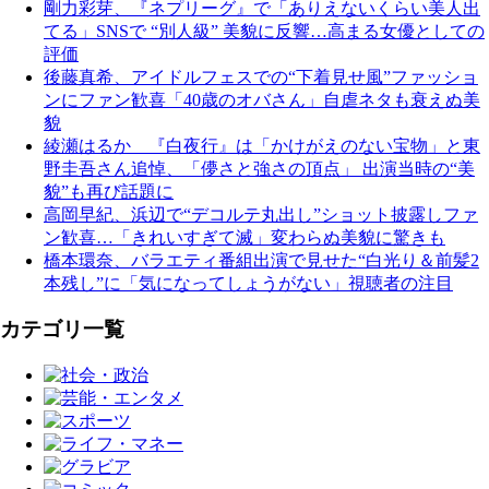
剛力彩芽、『ネプリーグ』で「ありえないくらい美人出
てる」SNSで “別人級” 美貌に反響…高まる女優としての
評価
後藤真希、アイドルフェスでの“下着見せ風”ファッショ
ンにファン歓喜「40歳のオバさん」自虐ネタも衰えぬ美
貌
綾瀬はるか 『白夜行』は「かけがえのない宝物」と東
野圭吾さん追悼、「儚さと強さの頂点」 出演当時の“美
貌”も再び話題に
高岡早紀、浜辺で“デコルテ丸出し”ショット披露しファ
ン歓喜…「きれいすぎて滅」変わらぬ美貌に驚きも
橋本環奈、バラエティ番組出演で見せた“白光り＆前髪2
本残し”に「気になってしょうがない」視聴者の注目
カテゴリ一覧