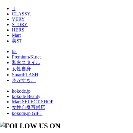
JJ
CLASSY.
VERY
STORY
HERS
Mart
美ST
bis
Premium-K.net
和食スタイル
女性自身
SmartFLASH
本がすき。
kokode.jp
kokode Beauty
Mart SELECT SHOP
女性自身百貨店
kokode.jp GIFT