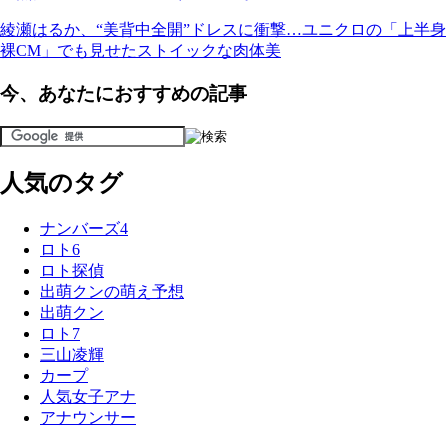
綾瀬はるか、“美背中全開”ドレスに衝撃…ユニクロの「上半身
裸CM」でも見せたストイックな肉体美
今、あなたにおすすめの記事
人気のタグ
ナンバーズ4
ロト6
ロト探偵
出萌クンの萌え予想
出萌クン
ロト7
三山凌輝
カープ
人気女子アナ
アナウンサー