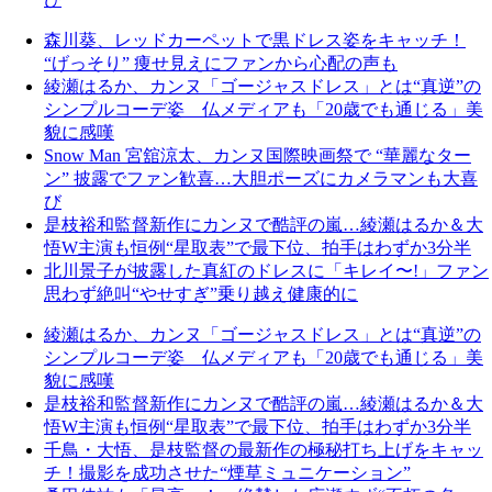
森川葵、レッドカーペットで黒ドレス姿をキャッチ！
“げっそり” 痩せ見えにファンから心配の声も
綾瀬はるか、カンヌ「ゴージャスドレス」とは“真逆”の
シンプルコーデ姿 仏メディアも「20歳でも通じる」美
貌に感嘆
Snow Man 宮舘涼太、カンヌ国際映画祭で “華麗なター
ン” 披露でファン歓喜…大胆ポーズにカメラマンも大喜
び
是枝裕和監督新作にカンヌで酷評の嵐…綾瀬はるか＆大
悟W主演も恒例“星取表”で最下位、拍手はわずか3分半
北川景子が披露した真紅のドレスに「キレイ〜!」ファン
思わず絶叫“やせすぎ”乗り越え健康的に
綾瀬はるか、カンヌ「ゴージャスドレス」とは“真逆”の
シンプルコーデ姿 仏メディアも「20歳でも通じる」美
貌に感嘆
是枝裕和監督新作にカンヌで酷評の嵐…綾瀬はるか＆大
悟W主演も恒例“星取表”で最下位、拍手はわずか3分半
千鳥・大悟、是枝監督の最新作の極秘打ち上げをキャッ
チ！撮影を成功させた“煙草ミュニケーション”