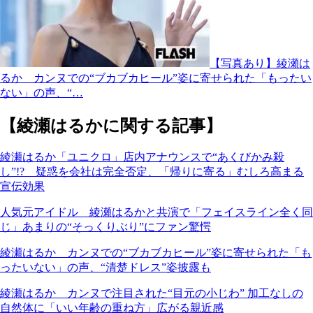
【写真あり】綾瀬は
るか カンヌでの“ブカブカヒール”姿に寄せられた「もったい
ない」の声、“…
【綾瀬はるかに関する記事】
綾瀬はるか「ユニクロ」店内アナウンスで“あくびかみ殺
し”!? 疑惑を会社は完全否定、「帰りに寄る」むしろ高まる
宣伝効果
人気元アイドル 綾瀬はるかと共演で「フェイスライン全く同
じ」あまりの“そっくりぶり”にファン驚愕
綾瀬はるか カンヌでの“ブカブカヒール”姿に寄せられた「も
ったいない」の声、“清楚ドレス”姿披露も
綾瀬はるか カンヌで注目された“目元の小じわ” 加工なしの
自然体に「いい年齢の重ね方」広がる親近感