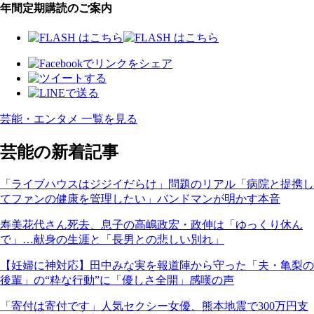
年間定期購読のご案内
芸能・エンタメ 一覧を見る
芸能の新着記事
「ライブハウスはジジイだらけ」問題のリアル「病院と提携し
てファンの健康を管理したい」バンドマンが明かす本音
寿美花代さん死去、息子の高嶋政宏・政伸は「ゆっくり休ん
で」…献身の生涯と「長男との悲しい別れ」
【妊婦に神対応】田中みな実を報道陣から守った「夫・亀梨の
後輩」の“粋な行動”に「優しさ全開」感嘆の声
「寄付は寄付です」人気セクシー女優、熊本地震で300万円支