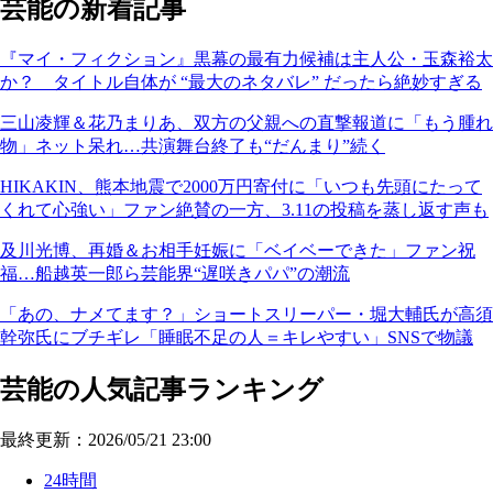
芸能の新着記事
『マイ・フィクション』黒幕の最有力候補は主人公・玉森裕太
か？ タイトル自体が “最大のネタバレ” だったら絶妙すぎる
三山凌輝＆花乃まりあ、双方の父親への直撃報道に「もう腫れ
物」ネット呆れ…共演舞台終了も“だんまり”続く
HIKAKIN、熊本地震で2000万円寄付に「いつも先頭にたって
くれて心強い」ファン絶賛の一方、3.11の投稿を蒸し返す声も
及川光博、再婚＆お相手妊娠に「ベイベーできた」ファン祝
福…船越英一郎ら芸能界“遅咲きパパ”の潮流
「あの、ナメてます？」ショートスリーパー・堀大輔氏が高須
幹弥氏にブチギレ「睡眠不足の人＝キレやすい」SNSで物議
芸能の人気記事ランキング
最終更新：2026/05/21 23:00
24時間