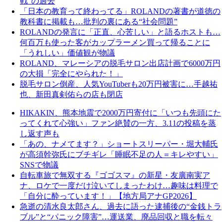
戦”の過去
「日本の教育って終わってる」ROLANDの著書が道徳の
教科書に掲載も…批判の裏にある“社会問題”
ROLANDの発言に「正直、心苦しい」と語るホストも…
何百万も使った客がカップラーメン買って帰ることに
「うれしい」価値観が物議
ROLAND、マレーシアの脱毛サロン出店計画で6000万円
の大損「完全にやられた！」
脱毛サロン倒産、人気YouTuberも20万円被害に…手越祐
也、新田真剣佑らの店も閉店
HIKAKIN、熊本地震で2000万円寄付に「いつも先頭にた
ってくれて心強い」ファン絶賛の一方、3.11の投稿を蒸
し返す声も
「あの、ナメてます？」ショートスリーパー・堀大輔氏
が高須幹弥氏にブチギレ「睡眠不足の人＝キレやすい」
SNSで物議
自転車旅で無双する『ゴゴスマ』の新星・友廣南実ア
ナ、ロケで一度だけ泣いてしまったわけ…趣味は料理で
「自分に酔っています！」【地方局アナGP2026】
急逝の清水良太郎さん、過去に語った逮捕後の“金銭トラ
ブル”と“パニック障害”…運送業、廃品回収と職を転々