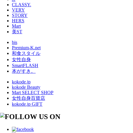
CLASSY.
VERY
STORY
HERS
Mart
美ST
bis
Premium-K.net
和食スタイル
女性自身
SmartFLASH
本がすき。
kokode.jp
kokode Beauty
Mart SELECT SHOP
女性自身百貨店
kokode.jp GIFT