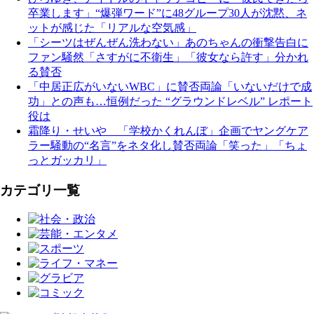
卒業します」“爆弾ワード”に48グループ30人が沈黙、ネ
ットが感じた「リアルな空気感」
「シーツはぜんぜん洗わない」あのちゃんの衝撃告白に
ファン騒然「さすがに不衛生」「彼女なら許す」分かれ
る賛否
「中居正広がいないWBC」に賛否両論「いないだけで成
功」との声も…恒例だった “グラウンドレベル” レポート
役は
霜降り・せいや 「学校かくれんぼ」企画でヤングケア
ラー騒動の“名言”をネタ化し賛否両論「笑った」「ちょ
っとガッカリ」
カテゴリ一覧