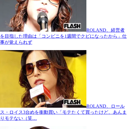
ROLAND、経営者
を目指した理由は「コンビニを1週間でクビになったから」仕
事が覚えられず
ROLAND、ロール
ス・ロイス3台めを衝動買い「モテたくて買ったけど、あんま
りモテない（笑…