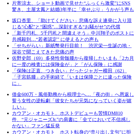
片寄涼太、ショート動画で見せた“ふっくら激変”にSNS
驚き、土屋太鳳と結婚3年半に「幸せぶり」うかがう声も
坂口杏里、「助けてください」悲痛な訴え連発に入り混
じる“心配”と“困惑”…深刻すぎる“お騒がせ”の代償
「新千円札、5千円札と間違えそう」中川翔子のポストに
共感殺到…“若者認定” に使えるとの声も
「せちがらい」新紙幣発行目前！ 渋沢栄一生誕の地・
深谷で聞こえてきた悲痛の声
佐野史郎（69）多発性骨髄腫から復帰したいまも「2カ月
に一度の検査には保険金が」と「がん保険」に感謝
「保険は正直、つき合い」だったジャガー横田（62）
「子宮筋腫」の手術経て「いまは保障ごとに違った保険
に」
借金600万・風俗勤務から税理士へ…「夜の街」へ恩返し
誓う女性の逆転劇「彼女たちが元気になっていく姿が嬉
しい」
カウアン・オカモト、ホストデビューも苦情DM810
件、“元ジャニーズJr.”の肩書に「全てにおいて不信感し
かない」ファン猛反発
カウアン・オカモト ホスト転身の“売り出し文句”に拒