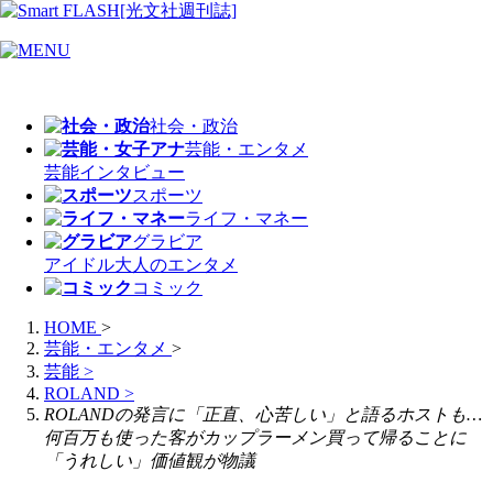
社会・政治
芸能・エンタメ
芸能
インタビュー
スポーツ
ライフ・マネー
グラビア
アイドル
大人のエンタメ
コミック
HOME
>
芸能・エンタメ
>
芸能
>
ROLAND
>
ROLANDの発言に「正直、心苦しい」と語るホストも…
何百万も使った客がカップラーメン買って帰ることに
「うれしい」価値観が物議