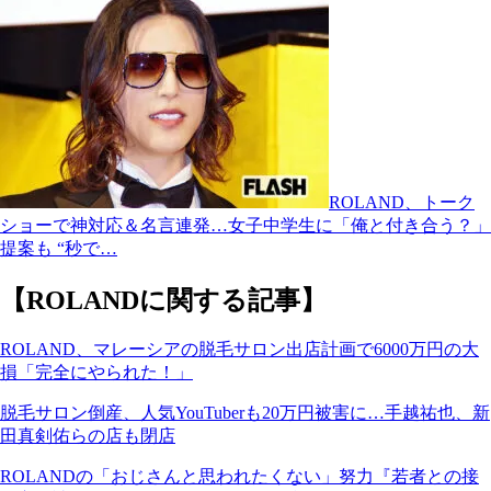
ROLAND、トーク
ショーで神対応＆名言連発…女子中学生に「俺と付き合う？」
提案も “秒で…
【ROLANDに関する記事】
ROLAND、マレーシアの脱毛サロン出店計画で6000万円の大
損「完全にやられた！」
脱毛サロン倒産、人気YouTuberも20万円被害に…手越祐也、新
田真剣佑らの店も閉店
ROLANDの「おじさんと思われたくない」努力『若者との接