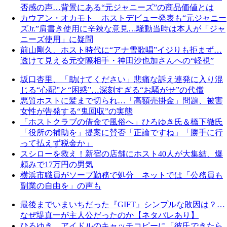
否感の声…背景にある“元ジャニーズ”の商品価値とは
カウアン・オカモト ホストデビュー発表も“元ジャニー
ズJr.”肩書き使用に辛辣な意見…騒動当時は本人が「ジャ
ニーズ使用」に疑問
前山剛久、ホスト時代に“アナ雪歌唱”イジりも拒まず…
透けて見える元交際相手・神田沙也加さんへの“軽視”
坂口杏里、「助けてください」悲痛な訴え連発に入り混
じる“心配”と“困惑”…深刻すぎる“お騒がせ”の代償
悪質ホストに髪まで切られ…「高額売掛金」問題、被害
女性が告発する“鬼回収”の実態
「ホストクラブの借金で風俗へ」ひろゆき氏＆橋下徹氏
「役所の補助を」提案に賛否「正論ですね」「勝手に行
って払えず税金か」
スシローを救え！新宿の店舗にホスト40人が大集結、爆
頼みで17万円の男気
横浜市職員がソープ勤務で処分 ネットでは「公務員も
副業の自由を」の声も
最後までいまいちだった『GIFT』シンプルな敗因は？…
なぜ堤真一が主人公だったのか【ネタバレあり】
ひろゆき、アイドルのキャッチコピーに「彼氏できたら