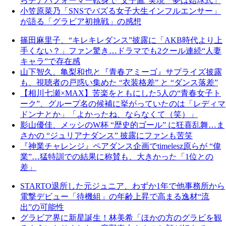
らチアパフォーマー転身で“父子鷹”実現「夢は始球式」
小笠原菜乃「SNSでバズる女子大生インフルエンサー」
が語る「グラビア初挑戦」の感想
篠田麻里子、“キレキレダンス”披露に「AKB時代より上
手くない？」ファン驚き…ドラマでも2クール連続“人妻
キャラ”で存在感
山下智久、亀梨和也と『青春アミーゴ』サプライズ披露
も、視聴者の戸惑い集めた “衣装格差” と “ダンス落差”
【相川七瀬×MAX】苦楽をともにした5人の“青春女子ト
ーク”、グループ名の候補に挙がっていたのは「レディマ
ドンナとか」「よかったね、ならなくて（笑）」
影山優佳、メッシのW杯 “歴史的ゴール” に狂喜乱舞…ま
さかの “ジュリアナダンス” 披露にファンも苦笑
『神業チャレンジ』ペアダンス企画でtimelesz原らが “偉
業”…猛特訓での結果に称賛も、大きかった「1位との
差」
STARTO退所した元ジュニア、わずか1年で他事務所から
電撃デビュー「待機組」の年齢上昇で高まる逸材“流
出”の可能性
グラビア界に新星誕生！林美希「ほかの方のグラビを観