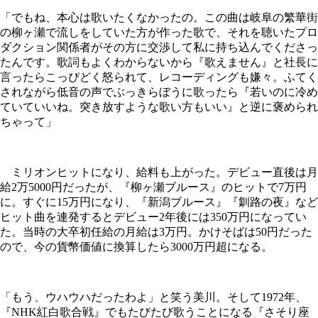
「でもね、本心は歌いたくなかったの。この曲は岐阜の繁華街
の柳ヶ瀬で流しをしていた方が作った歌で、それを聴いたプロ
ダクション関係者がその方に交渉して私に持ち込んでくださっ
たんです。歌詞もよくわからないから『歌えません』と社長に
言ったらこっぴどく怒られて、レコーディングも嫌々。ふてく
されながら低音の声でぶっきらぼうに歌ったら『若いのに冷め
ていていいね。突き放すような歌い方もいい』と逆に褒められ
ちゃって」
ミリオンヒットになり、給料も上がった。デビュー直後は月
給2万5000円だったが、『柳ヶ瀬ブルース』のヒットで7万円
に。すぐに15万円になり、『新潟ブルース』『釧路の夜』など
ヒット曲を連発するとデビュー2年後には350万円になってい
た。当時の大卒初任給の月給は3万円。かけそばは50円だった
ので、今の貨幣価値に換算したら3000万円超になる。
「もう、ウハウハだったわよ」と笑う美川。そして1972年、
『NHK紅白歌合戦』でもたびたび歌うことになる『さそり座