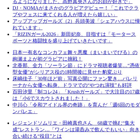
るようになりました。髙野真央さんのお顔が好きで」
DJ・NOMAがまさかのグラビアデビュー！「これでクラ
ブやフェスに来てくれる人が増えたら嬉しい」
アップアップガールズ（2）兵頭美波「シェアハウスに憧
れています」
「RIZINガール2026」新田妃奈、目指すは「モータース
ポーツと格闘技を盛り上げていきたいです」
日本一有名なコンカフェ舞々悪魔（まいまいでびる）の
絢瀬まよが初グラビアに挑戦！
北香那、全力「ソーラン節」にドラマ視聴者爆笑…“憑依
型女優”がシリアス役の1時間後に見せた豹変ぶり
床嶋佳子「30年ほど前」写真公開にファン驚き…バレリ
ーナから女優へ転身、ドラマでの“やつれ演技”も好評
百田汐里「制コレ24」「Krushガールズ」で大注目の17歳
は「小6でスカウトされました！」
中川心「令和アイドル界の奇跡」を育んだ「週6回のモダ
ンバレエ」
レジェンドソムリエ・田崎真也さん 68歳で挑む“集大
成”レストラン…「ワインは湯呑みで飲んでもいい」向き
合い続ける“役目”とは