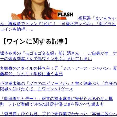
福原遥「まいんちゃ
ん」再放送でトレンド1位に！ 「可愛さ神レベル」「朝ドラヒ
ロインも納得」…
【ワインに関する記事】
坂本冬美の『モゴモゴ交友録』前川清さんーーご自身がオーナ
ーの焼き肉屋さんで赤ワインをぶちまけてしまい
九頭身のスタイルの持ち主！元「ミス・アース・ジャパン」斎
藤恭代、ソムリエ学校に通う素顔
小泉孝太郎の「ゾウのエピソードか」と驚く酒豪ぶり「自分の
限界を知りたくて」白ワインを1ダース
「岡田将生とデート」報道の福田麻貴に寄せられる心ない批
判 テレビ番組でSNSの誹謗中傷に涙を浮かべた過去も
「髭男爵」ひぐち君、ブドウ畑作業でわかった「本当に飲むべ