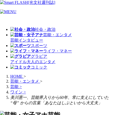
社会・政治
芸能・エンタメ
芸能
インタビュー
スポーツ
ライフ・マネー
グラビア
アイドル
大人のエンタメ
コミック
HOME
>
芸能・エンタメ
>
芸能
>
ワイン
>
美川憲一、芸能界入りから60年、常に支えにしていた
“母” からの言葉「あなたはしぶといから大丈夫」
芸能