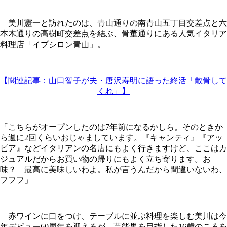
美川憲一と訪れたのは、青山通りの南青山五丁目交差点と六
本木通りの高樹町交差点を結ぶ、骨董通りにある人気イタリア
料理店「イプシロン青山」。
【関連記事：山口智子が夫・唐沢寿明に語った終活「散骨して
くれ」】
「こちらがオープンしたのは7年前になるかしら。そのときか
ら週に2回くらいおじゃましています。『キャンティ』『アッ
ピア』などイタリアンの名店にもよく行きますけど、ここはカ
ジュアルだからお買い物の帰りにもよく立ち寄ります。お
味？ 最高に美味しいわよ。私が言うんだから間違いないわ、
フフフ」
赤ワインに口をつけ、テーブルに並ぶ料理を楽しむ美川は今
年デビュー60周年を迎えるが、芸能界を目指した16歳のころを