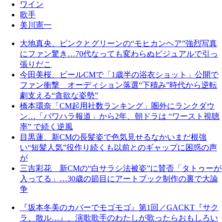
ワイン
歌手
美川憲一
大地真央、ピンクとグリーンの“モヒカンヘア”強烈写真
にファン驚き…70代なっても変わらぬビジュアルで引っ
張りだこ
今田美桜、ビールCMで「1歳半の浴衣ショット」公開で
ファン衝撃 オーディション落選“下積み”時代から逆転
劇支える“貪欲な姿勢”
橋本環奈「CM起用社数ランキング」圏外にランクダウ
ン…「パワハラ報道」から2年、朝ドラは “ワースト視聴
率” で続く逆風
目黒蓮、新CMの長髪姿で色気見せるなかいまだ根強
い“短髪人気”役作り続くも以前とのギャップに困惑の声
が
三吉彩花 新CMの“白サラシ法被姿”に賛否「タトゥーが
入ってる」…30歳の節目にアートブック制作の裏で大論
争
『坂本冬美のカバーでモゴモゴ』第1回／GACKT『サク
ラ、散ル…』、演歌歌手のわたしが歌ったらおもしろい