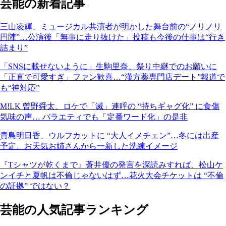
芸能の新着記事
三山凌輝、ミュージカル共演者が明かした舞台前の“ノリノリ
円陣”…公演後「無事に走り抜けた」投稿も今後の仕事は“行き
詰まり”
「SNSに載せないように」生駒里奈、祭り中継でのお願いに
「正直で可愛すぎ」ファン歓喜…“漢方薬専門店デート”報道で
も“神対応”
M!LK 曽野舜太、ロケで「滅」連呼の “持ちギャグ化” に食傷
気味の声… バラエティでも「定番ワード化」の是非
貴島明日香、ウルフカットに “大人イメチェン”…冬には出産
予定、お天気お姉さんから一新した洗練イメージ
『Tシャツが乾くまで』蒼井優の発言を深読みすれば、松山ケ
ンイチと夏帆は不倫じゃないはず…花火大会チケットは “不倫
の証拠” ではない？
芸能の人気記事ランキング