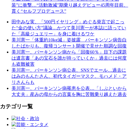
装”に衝撃…“活動激減”期乗り越えデビュー45周年目前、
貫く“セルフプロデュース”
田中みな実、「500円イヤリング」めぐる発言で起こっ
た“金の使い方”議論…かつて美川憲一が本誌に語ってい
た「高級ジュエリー」を身に着けるワケ
美川憲一「体重約10kg減」姿披露 パーキンソン病告白
したばかりも、復帰コンサート開催で見せた順調な回復
美川憲一、パーキンソン病から「回復60％」目下の課題
は遺言書「あの宝石を誰が持っていくか」過去には何度
も盗難被害
美川憲一、パーキンソン病公表、SNSでエール…過去に
はみのもんたさん、初代タイガーマスク、モハメド・ア
リさんらも
美川憲一、パーキンソン病罹患を公表…「しぶといから
大丈夫」産みの母からの言葉を胸に苦難乗り越えた過去
カテゴリ一覧