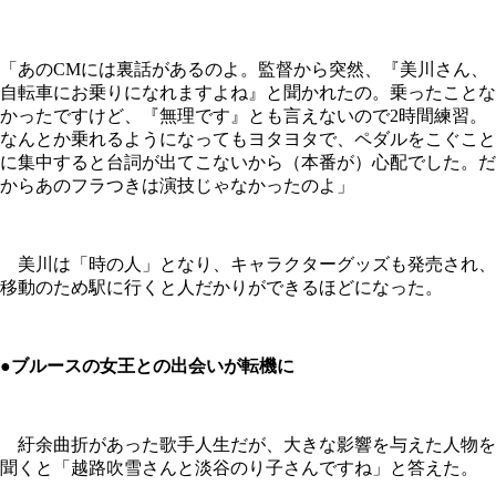
「あのCMには裏話があるのよ。監督から突然、『美川さん、
自転車にお乗りになれますよね』と聞かれたの。乗ったことな
かったですけど、『無理です』とも言えないので2時間練習。
なんとか乗れるようになってもヨタヨタで、ペダルをこぐこと
に集中すると台詞が出てこないから（本番が）心配でした。だ
からあのフラつきは演技じゃなかったのよ」
美川は「時の人」となり、キャラクターグッズも発売され、
移動のため駅に行くと人だかりができるほどになった。
●ブルースの女王との出会いが転機に
紆余曲折があった歌手人生だが、大きな影響を与えた人物を
聞くと「越路吹雪さんと淡谷のり子さんですね」と答えた。