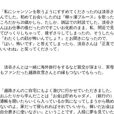
「私にシャンソンを歌うようにすすめてくださったのは淡谷さ
んでした。初めてお会いしたのは『柳ヶ瀬ブルース』を歌った
ころだから20歳かしら。たしか、雑誌での対談でした。淡谷さ
んはお仕事の後だったのですごいお化粧のまま。私、間近で見
てびっくりしちゃって、後ずさりしてしまったの。そうしたら
『わたくしの顔が怖いんでしょ？』とお聞きになったので、
『はい。怖いです』と答えてしまったら、淡谷さんは『正直で
いいわね』と笑ってくださって」
淡谷さんとは一緒に海外旅行をするなど親交が深まり、実母
もファンだった越路吹雪さんとの縁もつないでもらった。
「越路さんのご自宅にもよく遊びに行かせていただきました。
おふたりから学んだことは『お金は貯めちゃダメ。（銀行の）
通帳を開いたらいくら入っているか気になってしまうから眺め
ないのよ。家だって寝られればそれでいいから、稼いだお金は
自分磨きに使いなさい』ということです。人様に夢を見ていた