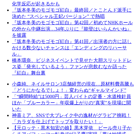
化学反応が起きるかも
『坂本冬美のモゴモゴ紅白』最終回／とことんド派手に
決めた “スペシャル王妃バージョン” で熱唱
『坂本冬美のモゴモゴ紅白』第42回／初めてNHKホール
の外から中継出演…34年ぶりに『能登はいらんかいね』
を披露
『坂本冬美のモゴモゴ紅白』第41回／出演者の方に話し
かける数少ないチャンスは「エンディングのリハーサ
ル」
橋本環奈、ビジネスイベントで見せた大胆スリットドレ
ス姿「発光しているよう」ファンが息飲むなか語った
『紅白』舞台裏
小森純、ネイルサロン3店舗経営の現在…原材料費高騰も
「どうにかなるでしょ！」変わらぬ“ギャルマインド”
「“瞬間時給”は5000円」芸人バイトの定番・水道検針員
ほか「ブルーカラー」年収爆上がりの“真実”を現場に聞
いた
神喜ミア、SNSで大ブレイク中の逸材がグラビア挑戦！
「カラダを仕上げてトップを取りたい！」
【元ロッテ・黒木知宏の娘】黒木芽依 ビール売り子か