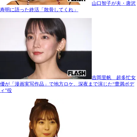
山口智子が夫・唐沢
寿明に語った終活「散骨してくれ」
吉岡里帆 超多忙女
優が「漫画実写作品」で地方ロケ、深夜まで演じた“豊満ボデ
ィ”役