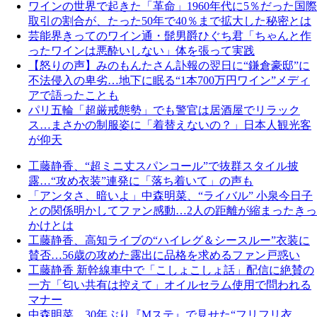
ワインの世界で起きた「革命」1960年代に5％だった国際
取引の割合が、たった50年で40％まで拡大した秘密とは
芸能界きってのワイン通・髭男爵ひぐち君「ちゃんと作
ったワインは悪酔いしない」体を張って実践
【怒りの声】みのもんたさん訃報の翌日に“鎌倉豪邸”に
不法侵入の卑劣…地下に眠る“1本700万円ワイン”メディ
アで語ったことも
パリ五輪「超厳戒態勢」でも警官は居酒屋でリラック
ス…まさかの制服姿に「着替えないの？」日本人観光客
が仰天
工藤静香、“超ミニ丈スパンコール”で抜群スタイル披
露…“攻め衣装”連発に「落ち着いて」の声も
「アンタさ、暗いよ」中森明菜、“ライバル” 小泉今日子
との関係明かしてファン感動…2人の距離が縮まったきっ
かけとは
工藤静香、高知ライブの“ハイレグ＆シースルー”衣装に
賛否…56歳の攻めた露出に品格を求めるファン戸惑い
工藤静香 新幹線車中で「こしょこしょ話」配信に絶賛の
一方「匂い共有は控えて」オイルセラム使用で問われる
マナー
中森明菜 30年ぶり『Mステ』で見せた“フリフリ衣