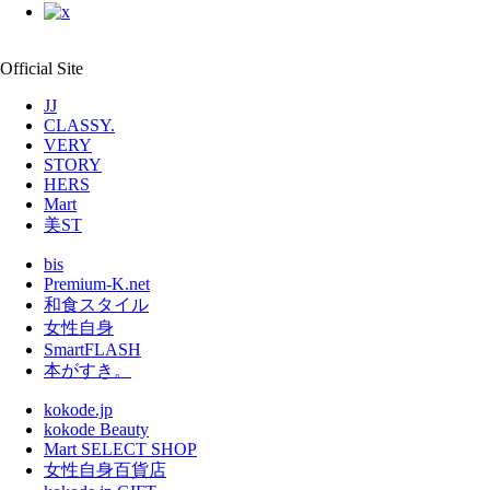
Official Site
JJ
CLASSY.
VERY
STORY
HERS
Mart
美ST
bis
Premium-K.net
和食スタイル
女性自身
SmartFLASH
本がすき。
kokode.jp
kokode Beauty
Mart SELECT SHOP
女性自身百貨店