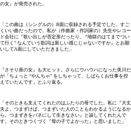
の女』が発売された。
「この曲は（シングルの）B面に収録される予定でした。すご
くいい曲だったので、私が（作曲家・作詞家の）先生やレコー
ド会社に『歌い出しが否定形だったり、 “地獄のはてまでつい
て行く” なんていう歌詞は新しい感じじゃないですか』とお願
いしてA面にしていただきました」
『さそり座の女』も大ヒット。さらにウハウハになった美川だ
が「ちょっと “やんちゃ” をしちゃって、しばらくお仕事を控
えていたんです」とふり返る。
「そのときも支えてくれたのはふたりの母でした。私に『大丈
夫よ。つまずけば、つまずいた人のこともわかるようになるか
ら。つまずきをバネにして生きなさい』と諭してくれたんで
す。そのときつくづく『母の子でよかった』と思いました」