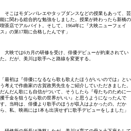
そこはモダンバレエやタップダンスなどの授業もあって、芸
能に関わる総合的な勉強をしました。授業が終わったら新橋の
喫茶店でアルバイト。そして、1964年に『大映ニューフェイ
ス』の第17期に合格したんです」
大映では6カ月の研修を受け、俳優デビューが約束されてい
た。だが、美川は歌手へと路線を変更する。
「最初は『俳優になるなら歌も歌えたほうがいいのでは』とい
う考えで作曲家の古賀政男先生をご紹介していただきました。
だんだん歌にも自信がついて、そうしたら『母たちのために一
攫千金を狙うなら歌の世界がいい』と思うようになったんで
す。当時は、俳優より歌手のほうが収入はよかったの。だか
ら、私、映画には1本も出演せずに歌手デビューをしました」
研修所の所長は激怒したが、美川は育ての母と土下座をして