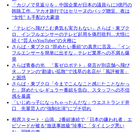
「カジノで見返りを」中国企業が日本の議員らに3億円の
賄賂工作…マカオ旅行ではセリーヌのバッグ贈呈、夜は
“女性” も手配の大豪遊
「テレビへ飛びこむ勇気も実力もない」さらば・東ブク
ロ、インフルエンサーのテレビ起用を痛烈批判…大悟に
続く“芸人vsYouTuber”の火種に
さらば・東ブクロ “辞めたい番組”の真意に言及…「イン
フルエンサーを簡単に出すな」テレビ業界への不満も爆
発
さらば青春の光 「客ゼロポテト」発言が別店舗へ飛び
火…ファンの“勘違い拡散”で浅草の名店が「風評被害」
と困惑
さらば・東ブクロ「今までこんなこと感じたことなかっ
た」辞めたいレギュラー番組を告白、スタッフへの不信
感を暴露
「いじめっ子になっちゃったんだな」ウエストランド井
口 先輩芸人の“強制出演”にブチ切れ
相席スタート・山添、2番組連続で「日本の嫌われ者」エ
ピソードが被る“放送事故級”珍事に「タイミング悪い
な」同情の声