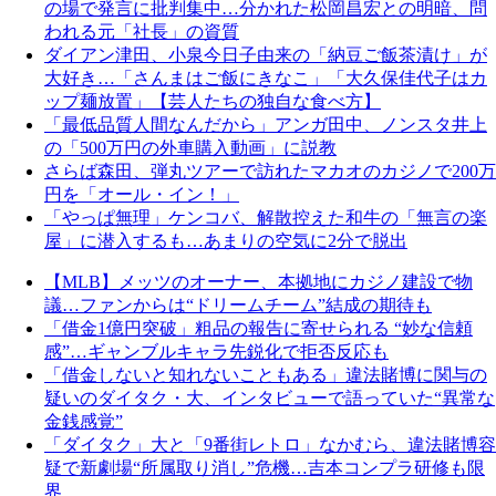
の場で発言に批判集中…分かれた松岡昌宏との明暗、問
われる元「社長」の資質
ダイアン津田、小泉今日子由来の「納豆ご飯茶漬け」が
大好き…「さんまはご飯にきなこ」「大久保佳代子はカ
ップ麺放置」【芸人たちの独自な食べ方】
「最低品質人間なんだから」アンガ田中、ノンスタ井上
の「500万円の外車購入動画」に説教
さらば森田、弾丸ツアーで訪れたマカオのカジノで200万
円を「オール・イン！」
「やっぱ無理」ケンコバ、解散控えた和牛の「無言の楽
屋」に潜入するも…あまりの空気に2分で脱出
【MLB】メッツのオーナー、本拠地にカジノ建設で物
議…ファンからは“ドリームチーム”結成の期待も
「借金1億円突破」粗品の報告に寄せられる “妙な信頼
感”…ギャンブルキャラ先鋭化で拒否反応も
「借金しないと知れないこともある」違法賭博に関与の
疑いのダイタク・大、インタビューで語っていた“異常な
金銭感覚”
「ダイタク」大と「9番街レトロ」なかむら、違法賭博容
疑で新劇場“所属取り消し”危機…吉本コンプラ研修も限
界