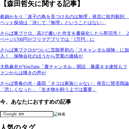
【森田哲矢に関する記事】
眞鍋かをり「迷子の鳥を見つけるのは無理」発言に批判殺到
ペット探偵は「決して『無理』ということはない」
さらば東ブクロ、高3で書いた作文を書籍化したら即完売！ 2
ページ1700円がフリマアプリでは「1万円」に
さらば東ブクロがついに芸能界初の「スキャンダル保険」に加
入！ 保険会社のほうから営業の連絡が
大島麻衣がYouTube「裏チャンネル」開設 暴露ネタ連投もフ
ァンからは嘆きの声が
さらば青春の光・森田「ネコは家族じゃない」発言に賛否両論
「悲しくなった」「生き物を飼う上では重要」
今、あなたにおすすめの記事
人気のタグ