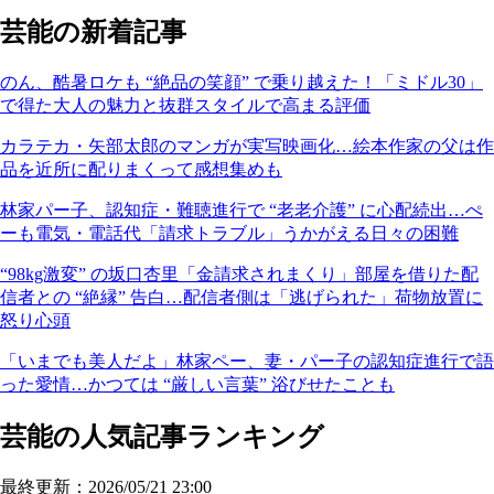
芸能の新着記事
のん、酷暑ロケも “絶品の笑顔” で乗り越えた！「ミドル30」
で得た大人の魅力と抜群スタイルで高まる評価
カラテカ・矢部太郎のマンガが実写映画化…絵本作家の父は作
品を近所に配りまくって感想集めも
林家パー子、認知症・難聴進行で “老老介護” に心配続出…ぺ
ーも電気・電話代「請求トラブル」うかがえる日々の困難
“98kg激変” の坂口杏里「金請求されまくり」部屋を借りた配
信者との “絶縁” 告白…配信者側は「逃げられた」荷物放置に
怒り心頭
「いまでも美人だよ」林家ペー、妻・パー子の認知症進行で語
った愛情…かつては “厳しい言葉” 浴びせたことも
芸能の人気記事ランキング
最終更新：2026/05/21 23:00