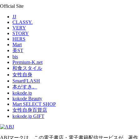
Official Site
JJ
CLASSY.
VERY
STORY
HERS
Mart
美ST
bis
Premium-K.net
和食スタイル
女性自身
SmartFLASH
本がすき。
kokode.jp
kokode Beauty
Mart SELECT SHOP
女性自身百貨店
kokode.jp GIFT
ABJマークは、この電子書店・電子書籍配信サービスが、著作