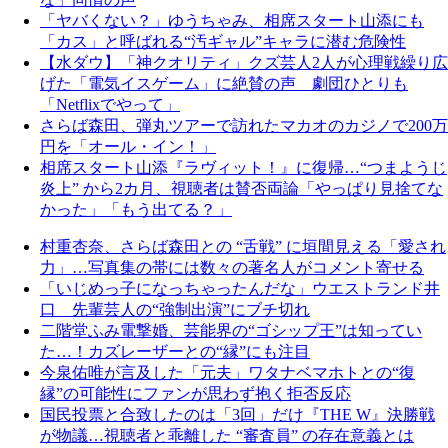
「ヤバくない？」ゆうちゃみ、相席スタート山添にも
「カス」と呼ばれる“汚ギャル”キャラに潜む危険性
【水ダウ】「神クオリティ」クズ芸人2人が心理戦繰り広
げた「電気イスゲーム」に絶賛の声 劇団ひとりも
「Netflixでやって」
さらば森田、弾丸ツアーで訪れたマカオのカジノで200万
円を「オール・イン！」
相席スタート山添『ラヴィット！』に復帰…“つまようじ
炎上” から2カ月、視聴者は賛否両論「やっぱり見捨てな
かった」「もう出てる？」
村重杏奈、さらば森田との “舌戦” に垣間見える「愛され
力」…写真集の帯には数々の著名人がコメント寄せる
「いじめっ子になっちゃったんだな」ウエストランド井
口 先輩芸人の“強制出演”にブチ切れ
二階堂ふみ電撃婚、芸能界の“ゴシップ王”は知ってい
た…！カズレーザーとの“縁”にも注目
今泉佑唯が言及した「元夫」ワタナベマホトとの“復
縁”の可能性にファンが思わず抱く拒否反応
国民投票と合致したのは「3回」だけ『THE W』決勝戦
が物議…視聴者と乖離した “審査員” の存在意義とは