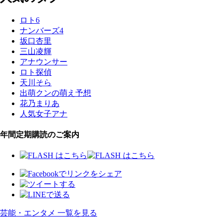
ロト6
ナンバーズ4
坂口杏里
三山凌輝
アナウンサー
ロト探偵
天川そら
出萌クンの萌え予想
花乃まりあ
人気女子アナ
年間定期購読のご案内
芸能・エンタメ 一覧を見る