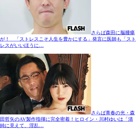
さらば森田に脳腫瘍
が！ 「ストレスこそ人生を豊かにする」発言に医師も「スト
レスがいいほうに…
さらば青春の光・森
田哲矢のAV製作指揮に完全密着！ヒロイン・川村ゆいは「清
純に見えて、淫乱…