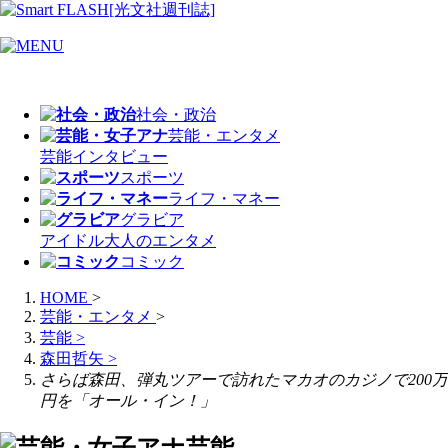
社会・政治
芸能・エンタメ
芸能
インタビュー
スポーツ
ライフ・マネー
グラビア
アイドル
大人のエンタメ
コミック
HOME
>
芸能・エンタメ
>
芸能
>
森田哲矢
>
さらば森田、弾丸ツアーで訪れたマカオのカジノで200万
円を「オール・イン！」
芸能