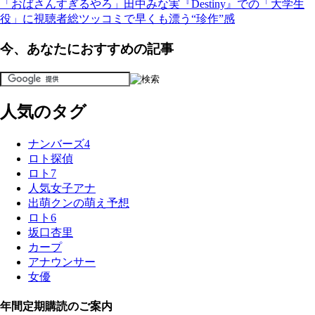
「おばさんすぎるやろ」田中みな実『Destiny』での「大学生
役」に視聴者総ツッコミで早くも漂う“珍作”感
今、あなたにおすすめの記事
人気のタグ
ナンバーズ4
ロト探偵
ロト7
人気女子アナ
出萌クンの萌え予想
ロト6
坂口杏里
カープ
アナウンサー
女優
年間定期購読のご案内