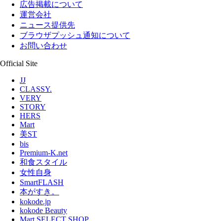
広告掲載について
運営会社
ニュース提供先
ブラウザプッシュ通知について
お問い合わせ
Official Site
JJ
CLASSY.
VERY
STORY
HERS
Mart
美ST
bis
Premium-K.net
和食スタイル
女性自身
SmartFLASH
本がすき。
kokode.jp
kokode Beauty
Mart SELECT SHOP