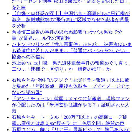
た“リーゼント刑事”秋山博康氏が「辞表を覚悟した日」
を告白
【自爆テロ疑惑が浮上】中国北京・高層ビルに飛行機が
激突 超厳戒態勢の“飛行禁止”区域でなぜ？識者が背景
を分析
斉藤慎二被告の事件の思わぬ影響“ロケバス男女で分
乗”が業界ルール化の可能性
バトントワリング「性加害事件」から2年、被害者はいま
も後遺症に苦しんだまま…「普通にバトンがやりたい」
協会への不信も
池上彰 vs. 玉川徹 男児遺体遺棄事件の報道めぐり真っ
二つ…「逮捕で一区切り」か「構造の検証」か
石原さとみ“渦中”のフジで「主演ドラマ報道」以上に驚
き集めた「年齢39歳」産後も体型キープでイメージでき
ない“2児の母”
『アンナチュラル』韓国リメイクに新報道…現地ファン
が心配したのは「米津玄師は誰がやる？」証明された人
気
石原さとみ トータル「200万円以上」の高額コーデ披
露…産後とは思えぬ“腹チラ”に「色気全開」絶賛の声
石原さとみ、舞台『リア王』最新ビジュで “胸元あらわ”