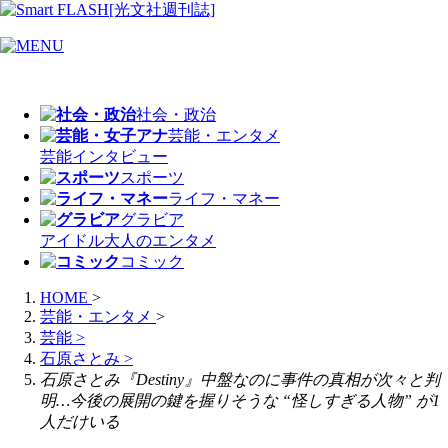
社会・政治
芸能・エンタメ
芸能
インタビュー
スポーツ
ライフ・マネー
グラビア
アイドル
大人のエンタメ
コミック
HOME
>
芸能・エンタメ
>
芸能
>
石原さとみ
>
石原さとみ『Destiny』中盤なのに事件の真相が次々と判
明…今後の展開の鍵を握りそうな “怪しすぎる人物” が1
人だけいる