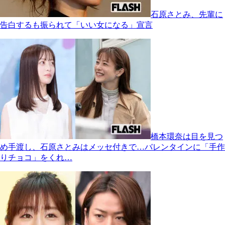
石原さとみ、先輩に
告白するも振られて「いい女になる」宣言
橋本環奈は目を見つ
め手渡し、石原さとみはメッセ付きで…バレンタインに「手作
りチョコ」をくれ…