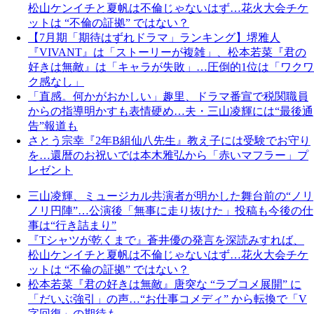
松山ケンイチと夏帆は不倫じゃないはず…花火大会チケ
ットは “不倫の証拠” ではない？
【7月期「期待はずれドラマ」ランキング】堺雅人
『VIVANT』は「ストーリーが複雑」、松本若菜『君の
好きは無敵』は「キャラが失敗」…圧倒的1位は「ワクワ
ク感なし」
「直感。何かがおかしい」趣里、ドラマ番宣で税関職員
からの指導明かすも表情硬め…夫・三山凌輝には“最後通
告”報道も
さとう宗幸『2年B組仙八先生』教え子には受験でお守り
を…還暦のお祝いでは本木雅弘から「赤いマフラー」プ
レゼント
三山凌輝、ミュージカル共演者が明かした舞台前の“ノリ
ノリ円陣”…公演後「無事に走り抜けた」投稿も今後の仕
事は“行き詰まり”
『Tシャツが乾くまで』蒼井優の発言を深読みすれば、
松山ケンイチと夏帆は不倫じゃないはず…花火大会チケ
ットは “不倫の証拠” ではない？
松本若菜『君の好きは無敵』唐突な “ラブコメ展開” に
「だいぶ強引」の声…“お仕事コメディ” から転換で「V
字回復」の期待も