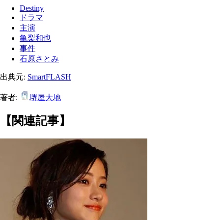
Destiny
ドラマ
主演
亀梨和也
事件
石原さとみ
出典元:
SmartFLASH
著者:
堺屋大地
【関連記事】