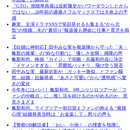
『GTO』視聴率急落は反町隆史がパワーダウンしたから
ではない…28年前の過激さフルマックスでは大炎上の予
感
趣里、主演ドラマSNSで笑顔見せるも集まる“から元
気”の指摘…夫の“裏切り”報道後も懸命に仕事と育児を両
立
【妊婦に神対応】田中みな実を報道陣から守った「夫・
亀梨の後輩」の“粋な行動”に「優しさ全開」感嘆の声
亀梨和也、映画『カイジ』で宿敵・兵藤和也役に決定
「イケメンすぎる」「雰囲気バッチリ」飛び交う賛否
田中みな実 最新近影が「ガッキー激似」とファン騒
然…結婚・妊娠発表、“あざと可愛い”から“透明感”へ驚
きの変化
今年冬にはパパ！ 亀梨和也、9年ぶりソロツアーが「フ
ァンの分岐点」に…推し活を続けるのかやめるのか、意
見さまざま
亀梨和也、ライブツアー初日迎えファンの抱える “複雑
心境”結婚発表当時は「お金返して」怒りの声も
【警察OB解説者】「おい、小池！」の捜査を指揮し