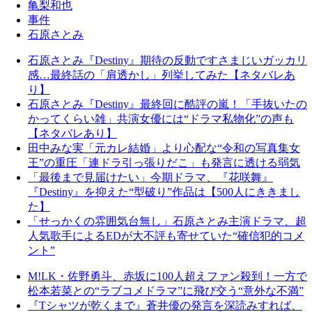
亀梨和也
事件
石原さとみ
石原さとみ『Destiny』期待の反動ですさまじいガッカリ
感…最終話の「肩透かし」列挙してみた【ネタバレあ
り】
石原さとみ『Destiny』最終回に酷評の嵐！「手抜いたの
かってくらい雑」共演女優には“ドラマ私物化”の声も
【ネタバレあり】
田中みな実「元カレ結婚」より心配な“令和の写真集女
王”の重圧「連ドラ引っ張りだこ」も発言に透ける弱気
「最後まで見届けたい」今期ドラマ、『花咲舞』
『Destiny』を抑えた“型破り”作品は【500人にききまし
た】
「せっかくの雰囲気台無し」石原さとみ主演ドラマ、超
人気歌手によるEDが大不評も寄せていた“確信犯的コメ
ント”
M!LK・佐野勇斗、赤坂に100人超えファン殺到！一方で
松本若菜との“ラブコメドラマ”に飛び交う“意外な不満”
『Tシャツが乾くまで』蒼井優の発言を深読みすれば、