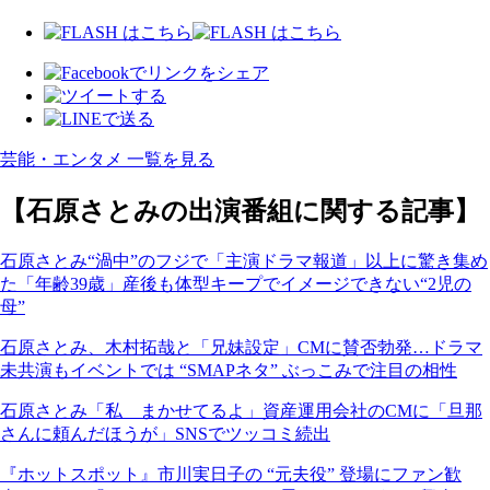
芸能・エンタメ 一覧を見る
【石原さとみの出演番組に関する記事】
石原さとみ“渦中”のフジで「主演ドラマ報道」以上に驚き集め
た「年齢39歳」産後も体型キープでイメージできない“2児の
母”
石原さとみ、木村拓哉と「兄妹設定」CMに賛否勃発…ドラマ
未共演もイベントでは “SMAPネタ” ぶっこみで注目の相性
石原さとみ「私 まかせてるよ」資産運用会社のCMに「旦那
さんに頼んだほうが」SNSでツッコミ続出
『ホットスポット』市川実日子の “元夫役” 登場にファン歓