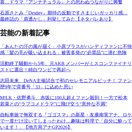
喜…ドラマ『アンナチュラル』との思わぬつながりに興奮
石原さとみ『Destiny』期待の反動ですさまじいガッカリ感…
最終話の「肩透かし」列挙してみた【ネタバレあり】
芸能の新着記事
「あんたの汗の風が届く」小原ブラスがハンディファンに不快
感「髪の毛が吸い込まれる」被害多発の“必需品”に潜む危険
活動終了騒動から5年、元AKB メンバーがミスコンファイナリ
ストに選出！純白ワンピで再起へ
志田未来、DeNA主催試合で初のセレモニアルピッチ！ ファン
歴9年で背番号「33」に込めた思い
M!LK・佐野勇斗、赤坂に100人超えファン殺到！一方で松本
若菜との“ラブコメドラマ”に飛び交う“意外な不満”
自転車旅で無双する『ゴゴスマ』の新星・友廣南実アナ、ロケ
で一度だけ泣いてしまったわけ…趣味は料理で「自分に酔って
います！」【地方局アナGP2026】