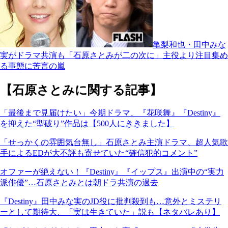
亀梨和也・田中みな
実がドラマ共演も「石原さとみが二の次に」主役より注目集め
る事態に苦言の嵐
【石原さとみに関する記事】
「最後まで見届けたい」今期ドラマ、『花咲舞』『Destiny』
を抑えた“型破り”作品は【500人にききました】
「せっかくの雰囲気台無し」石原さとみ主演ドラマ、超人気歌
手によるEDが大不評も寄せていた“確信犯的コメント”
オファーが絶えない！『Destiny』『イップス』出演中の“実力
派俳優”…石原さとみとは朝ドラ共演の過去
『Destiny』田中みな実のJD役に批判殺到も…意外とミステリ
ーとして期待大、「実は生きていた」説も【ネタバレあり】