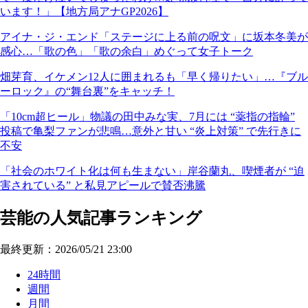
います！」【地方局アナGP2026】
アイナ・ジ・エンド「ステージに上る前の呪文」に坂本冬美が
感心…「歌の色」「歌の余白」めぐって女子トーク
畑芽育、イケメン12人に囲まれるも「早く帰りたい」…『ブル
ーロック』の“舞台裏”をキャッチ！
「10cm超ヒール」物議の田中みな実、7月には “薬指の指輪”
投稿で亀梨ファンが悲鳴…意外と甘い “炎上対策” で先行きに
不安
「社会のホワイト化は何も生まない」岸谷蘭丸、喫煙者が “迫
害されている” と私見アピールで賛否沸騰
芸能の人気記事ランキング
最終更新：2026/05/21 23:00
24時間
週間
月間