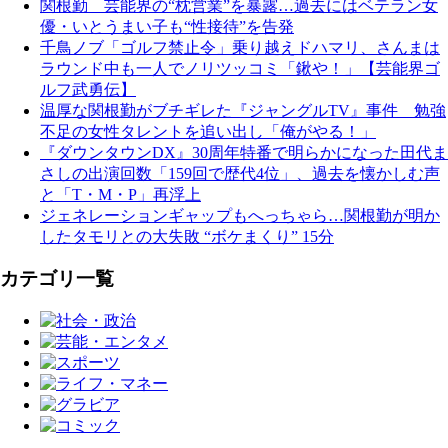
関根勤 芸能界の“枕営業”を暴露…過去にはベテラン女
優・いとうまい子も“性接待”を告発
千鳥ノブ「ゴルフ禁止令」乗り越えドハマリ、さんまは
ラウンド中も一人でノリツッコミ「鍬や！」【芸能界ゴ
ルフ武勇伝】
温厚な関根勤がブチギレた『ジャングルTV』事件 勉強
不足の女性タレントを追い出し「俺がやる！」
『ダウンタウンDX』30周年特番で明らかになった田代ま
さしの出演回数「159回で歴代4位」、過去を懐かしむ声
と「T・M・P」再浮上
ジェネレーションギャップもへっちゃら…関根勤が明か
したタモリとの大失敗 “ボケまくり” 15分
カテゴリ一覧