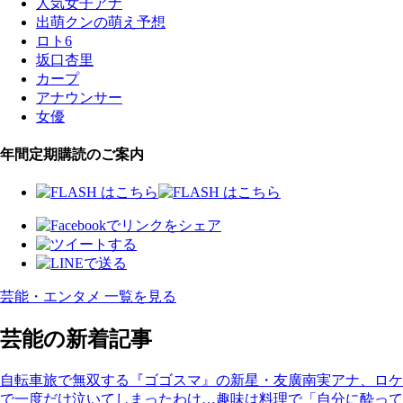
人気女子アナ
出萌クンの萌え予想
ロト6
坂口杏里
カープ
アナウンサー
女優
年間定期購読のご案内
芸能・エンタメ 一覧を見る
芸能の新着記事
自転車旅で無双する『ゴゴスマ』の新星・友廣南実アナ、ロケ
で一度だけ泣いてしまったわけ…趣味は料理で「自分に酔って