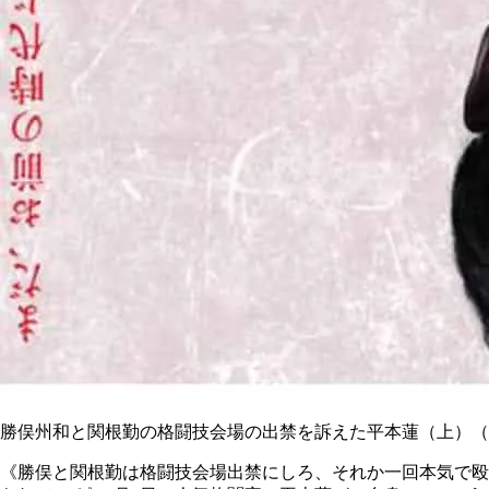
勝俣州和と関根勤の格闘技会場の出禁を訴えた平本蓮（上）（写
《勝俣と関根勤は格闘技会場出禁にしろ、それか一回本気で殴