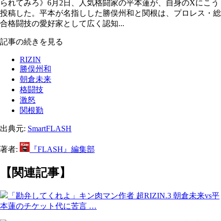
られてみろ》6月2日、人気格闘家の平本蓮が、自身のXにこう
投稿した。平本が名指しした勝俣州和と関根は、プロレス・総
合格闘技の愛好家として広く認知...
記事の続きを見る
RIZIN
勝俣州和
朝倉未来
格闘技
激怒
関根勤
出典元:
SmartFLASH
著者:
『FLASH』編集部
【関連記事】
「勘弁してくれよ」キン肉マン作者 超RIZIN.3 朝倉未来vs平
本蓮のチケット代に苦言 …