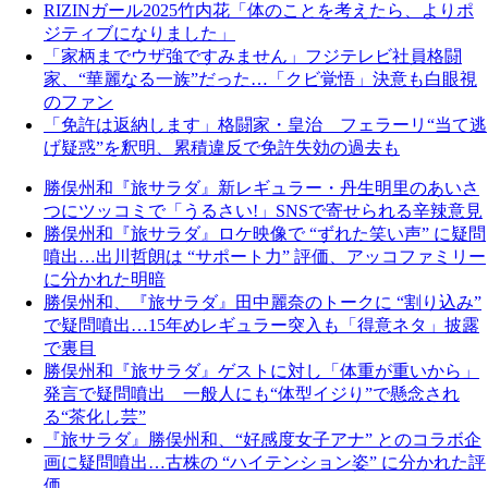
RIZINガール2025竹内花「体のことを考えたら、よりポ
ジティブになりました」
「家柄までウザ強ですみません」フジテレビ社員格闘
家、“華麗なる一族”だった…「クビ覚悟」決意も白眼視
のファン
「免許は返納します」格闘家・皇治 フェラーリ“当て逃
げ疑惑”を釈明、累積違反で免許失効の過去も
勝俣州和『旅サラダ』新レギュラー・丹生明里のあいさ
つにツッコミで「うるさい!」SNSで寄せられる辛辣意見
勝俣州和『旅サラダ』ロケ映像で “ずれた笑い声” に疑問
噴出…出川哲朗は “サポート力” 評価、アッコファミリー
に分かれた明暗
勝俣州和、『旅サラダ』田中麗奈のトークに “割り込み”
で疑問噴出…15年めレギュラー突入も「得意ネタ」披露
で裏目
勝俣州和『旅サラダ』ゲストに対し「体重が重いから」
発言で疑問噴出 一般人にも“体型イジり”で懸念され
る“茶化し芸”
『旅サラダ』勝俣州和、“好感度女子アナ” とのコラボ企
画に疑問噴出…古株の “ハイテンション姿” に分かれた評
価