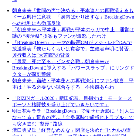
朝倉未来「世間の声で決める」平本連との再戦潰えるも
ドーム興行に意欲 「身内ばかり出すな」BreakingDown
への批判にも徹底反論
「朝倉未来vs.平本蓮」再戦が平本のケガで中止…運営は
謎の “復活祭” 提案もファンが激怒したわけ
『BreakingDown』テーマの映画CMがフジテレビのみで
放送発表「僕たちくらいは寛容で」主催者声明に賛否…
興行収入は“大苦戦”の背景
「最悪、死に至る」ビンタ合戦…朝倉未来が
BreakingDownに導入する「パワースラップ」にリングド
クターが深刻警鐘
朝倉未来、宿敵・平本蓮との再戦決定にファン歓喜…平
本は「やる必要ない試合をする」不快感あらわ
「RIZINガール2026」新田妃奈、目指すは「モータース
ポーツと格闘技を盛り上げていきたいです」
明日花キララ「BreakingDown」で見せた近影に「別人に
なってる」驚きの声…「全身麻酔で歯折れトラブル」で
も突き進む “整形” 路線
溝口勇児氏「経営なめんな」閉店を決めた“ヒカルの盟