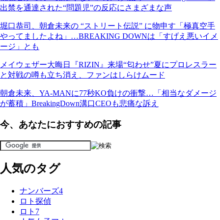
出禁を通達された“問題児”の反応にさまざまな声
堀口恭司、朝倉未来の “ストリート伝説” に物申す「極真空手
やってましたよね」…BREAKING DOWNは「すげえ悪いイメ
ージ」とも
メイウェザー大晦日『RIZIN』来場“匂わせ”夏にプロレスラー
と対戦の噂も立ち消え、ファンはしらけムード
朝倉未来、YA-MANに77秒KO負けの衝撃…「相当なダメージ
が蓄積」BreakingDown溝口CEOも悲痛な訴え
今、あなたにおすすめの記事
人気のタグ
ナンバーズ4
ロト探偵
ロト7