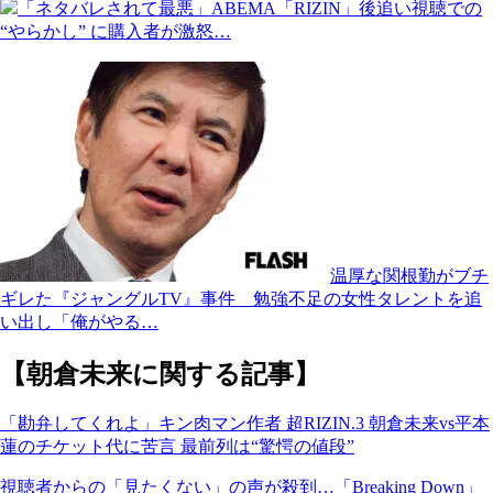
「ネタバレされて最悪」ABEMA「RIZIN」後追い視聴での
“やらかし” に購入者が激怒…
温厚な関根勤がブチ
ギレた『ジャングルTV』事件 勉強不足の女性タレントを追
い出し「俺がやる…
【朝倉未来に関する記事】
「勘弁してくれよ」キン肉マン作者 超RIZIN.3 朝倉未来vs平本
蓮のチケット代に苦言 最前列は“驚愕の値段”
視聴者からの「見たくない」の声が殺到…「Breaking Down」