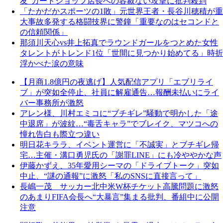
友”カードショップ店長への容赦ない攻撃に批判殺到
「たかだかスポーツの1敗」元世界王者・長谷川穂積が重
大事故多発する格闘技界に警鐘「重要なのはセコンドと
の信頼関係」
那須川天心vs井上拓真でラウンドガールをつとめた女性
タレントがトレンド1位「世間に見つかり始めてる」時折
浮かべた涙の意味
【月商1.8億円の夜逃げ】人気配信アプリ「エブリライ
ブ」が突如全停止、社員に解雇通告…報酬未払いにライ
バー事務所が激怒
アレン様、川村エミコに“ブチギレ”騒動で明かした「途
中退席」が波紋…“毒舌キャラ”でブレイク、マツコへの
憧れ告白も際立つ違い
明日花キララ、イベント運営に「不誠実」とブチギレ帰
宅…主催・溝口勇児氏の「謝罪LINE」にも冷ややかな声
伊藤かずえ、35年愛用シーマの「ドライブトーク」突如
中止、“謎の通報”に激怒「私のSNSに直接言って」
長嶋一茂 サッカー北中米W杯チケット高騰問題に激怒
のあまりFIFA会長へ“大暴言”集まる批判、番組中に公開
注意