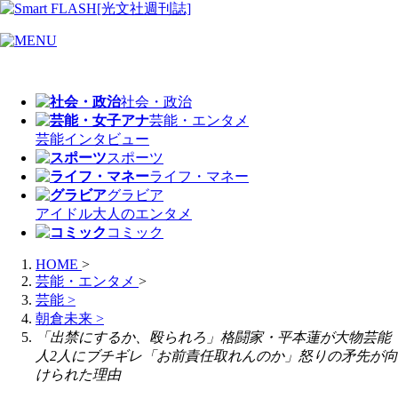
社会・政治
芸能・エンタメ
芸能
インタビュー
スポーツ
ライフ・マネー
グラビア
アイドル
大人のエンタメ
コミック
HOME
>
芸能・エンタメ
>
芸能
>
朝倉未来
>
「出禁にするか、殴られろ」格闘家・平本蓮が大物芸能
人2人にブチギレ「お前責任取れんのか」怒りの矛先が向
けられた理由