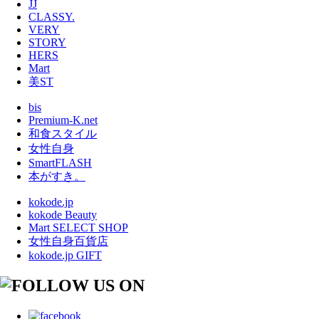
JJ
CLASSY.
VERY
STORY
HERS
Mart
美ST
bis
Premium-K.net
和食スタイル
女性自身
SmartFLASH
本がすき。
kokode.jp
kokode Beauty
Mart SELECT SHOP
女性自身百貨店
kokode.jp GIFT