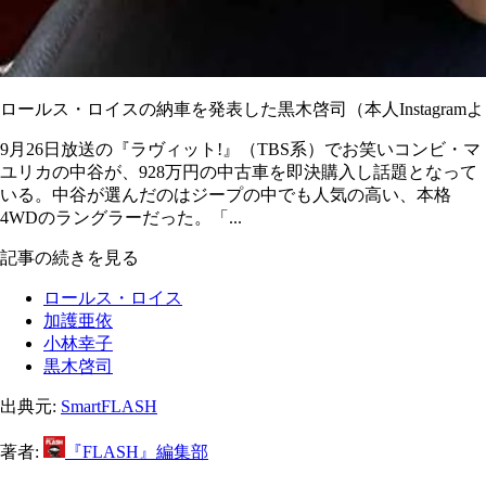
ロールス・ロイスの納車を発表した黒木啓司（本人Instagram
9月26日放送の『ラヴィット!』（TBS系）でお笑いコンビ・マ
ユリカの中谷が、928万円の中古車を即決購入し話題となって
いる。中谷が選んだのはジープの中でも人気の高い、本格
4WDのラングラーだった。「...
記事の続きを見る
ロールス・ロイス
加護亜依
小林幸子
黒木啓司
出典元:
SmartFLASH
著者:
『FLASH』編集部