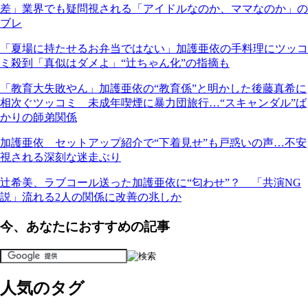
差」業界でも疑問視される「アイドルなのか、ママなのか」の
ブレ
「夏場に持たせるお弁当ではない」加護亜依の手料理にツッコ
ミ殺到「真似はダメよ」“辻ちゃん化”の指摘も
「教育大失敗やん」加護亜依の“教育係”と明かした後藤真希に
相次ぐツッコミ 未成年喫煙に暴力団旅行…“スキャンダル”ば
かりの師弟関係
加護亜依 セットアップ紹介で“下着見せ”も戸惑いの声…不安
視される深刻な迷走ぶり
辻希美、ラブコール送った加護亜依に“匂わせ”？ 「共演NG
説」流れる2人の関係に改善の兆しか
今、あなたにおすすめの記事
人気のタグ