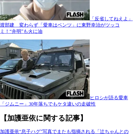
「反省してねえよ」
渡部建 変わらず「愛車はベンツ」に東野幸治がツッコ
ミ！“弁明”も火に油
ヒロシが語る愛車
「ジムニー」30年落ちでもケタ違いの走破性
【加護亜依に関する記事】
加護亜依“息子ハグ”写真でまたも指摘される「辻ちゃんとの