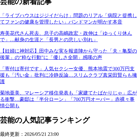
芸能の新着記事
「ライブハウスはジジイだらけ」問題のリアル「病院と提携し
てファンの健康を管理したい」バンドマンが明かす本音
寿美花代さん死去、息子の高嶋政宏・政伸は「ゆっくり休ん
で」…献身の生涯と「長男との悲しい別れ」
【妊婦に神対応】田中みな実を報道陣から守った「夫・亀梨の
後輩」の“粋な行動”に「優しさ全開」感嘆の声
「寄付は寄付です」人気セクシー女優、熊本地震で300万円支
援も「汚い金」批判に冷静反論…スリムクラブ真栄田賢らも擁
護
菊地亜美、マレーシア移住発表も「家建てたばかりじゃ」広が
る衝撃…豪邸は「半分ローン」「700万円オーバー」赤裸々事
情公開も
芸能の人気記事ランキング
最終更新：2026/05/21 23:00