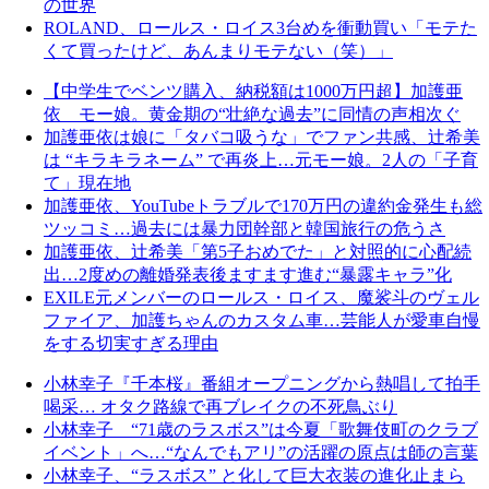
の世界
ROLAND、ロールス・ロイス3台めを衝動買い「モテた
くて買ったけど、あんまりモテない（笑）」
【中学生でベンツ購入、納税額は1000万円超】加護亜
依 モー娘。黄金期の“壮絶な過去”に同情の声相次ぐ
加護亜依は娘に「タバコ吸うな」でファン共感、辻希美
は “キラキラネーム” で再炎上…元モー娘。2人の「子育
て」現在地
加護亜依、YouTubeトラブルで170万円の違約金発生も総
ツッコミ…過去には暴力団幹部と韓国旅行の危うさ
加護亜依、辻希美「第5子おめでた」と対照的に心配続
出…2度めの離婚発表後ますます進む“暴露キャラ”化
EXILE元メンバーのロールス・ロイス、魔裟斗のヴェル
ファイア、加護ちゃんのカスタム車…芸能人が愛車自慢
をする切実すぎる理由
小林幸子『千本桜』番組オープニングから熱唱して拍手
喝采… オタク路線で再ブレイクの不死鳥ぶり
小林幸子 “71歳のラスボス”は今夏「歌舞伎町のクラブ
イベント」へ…“なんでもアリ”の活躍の原点は師の言葉
小林幸子、“ラスボス” と化して巨大衣装の進化止まら