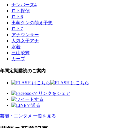
ナンバーズ4
ロト探偵
ロト6
出萌クンの萌え予想
ロト7
アナウンサー
人気女子アナ
水着
三山凌輝
カープ
年間定期購読のご案内
芸能・エンタメ 一覧を見る