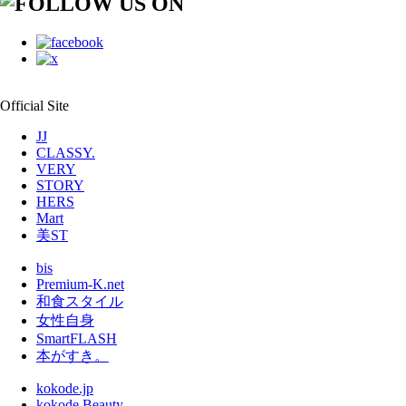
Official Site
JJ
CLASSY.
VERY
STORY
HERS
Mart
美ST
bis
Premium-K.net
和食スタイル
女性自身
SmartFLASH
本がすき。
kokode.jp
kokode Beauty