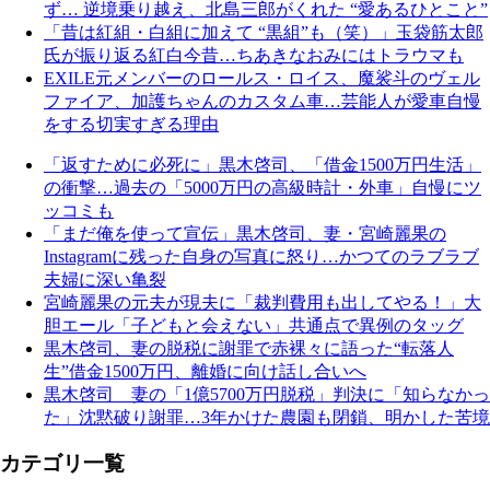
ず… 逆境乗り越え、北島三郎がくれた “愛あるひとこと”
「昔は紅組・白組に加えて “黒組”も（笑）」玉袋筋太郎
氏が振り返る紅白今昔…ちあきなおみにはトラウマも
EXILE元メンバーのロールス・ロイス、魔裟斗のヴェル
ファイア、加護ちゃんのカスタム車…芸能人が愛車自慢
をする切実すぎる理由
「返すために必死に」黒木啓司、「借金1500万円生活」
の衝撃…過去の「5000万円の高級時計・外車」自慢にツ
ッコミも
「まだ俺を使って宣伝」黒木啓司、妻・宮崎麗果の
Instagramに残った自身の写真に怒り…かつてのラブラブ
夫婦に深い亀裂
宮崎麗果の元夫が現夫に「裁判費用も出してやる！」大
胆エール「子どもと会えない」共通点で異例のタッグ
黒木啓司、妻の脱税に謝罪で赤裸々に語った“転落人
生”借金1500万円、離婚に向け話し合いへ
黒木啓司 妻の「1億5700万円脱税」判決に「知らなかっ
た」沈黙破り謝罪…3年かけた農園も閉鎖、明かした苦境
カテゴリ一覧