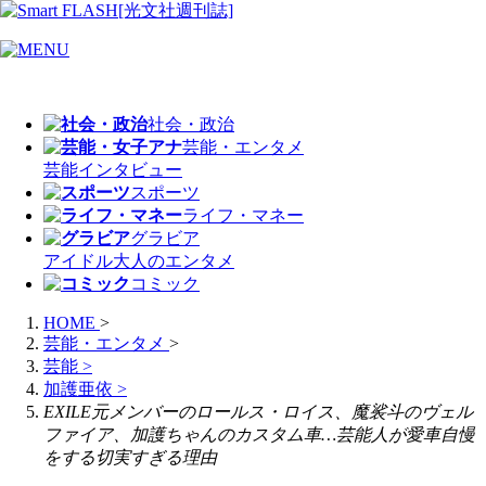
社会・政治
芸能・エンタメ
芸能
インタビュー
スポーツ
ライフ・マネー
グラビア
アイドル
大人のエンタメ
コミック
HOME
>
芸能・エンタメ
>
芸能
>
加護亜依
>
EXILE元メンバーのロールス・ロイス、魔裟斗のヴェル
ファイア、加護ちゃんのカスタム車…芸能人が愛車自慢
をする切実すぎる理由