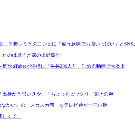
動…平野レミとのコンビに「違う意味でお腹いっぱい」とSNS
れたのは息子と嫁の上野樹里
ouTuberが浴槽に「牛丼200人前」詰める動画で大炎上
「出身かと思いきや」「ちょっとビックリ」驚きの声
oなかい』の「スカスカ感」をテレビ通が一刀両断
悲しくて」