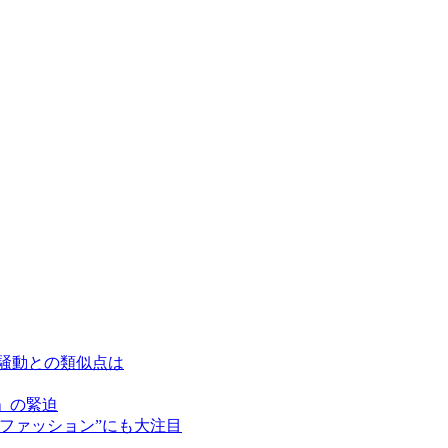
広騒動との類似点は
」の緊迫
ファッション”にも大注目