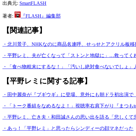
出典元:
SmartFLASH
著者:
『FLASH』編集部
【関連記事】
・北川景子、NHKなのに商品名連呼、せっせとアクリル板移
・平野レミ、夫が亡くなって「ストンと地獄に」…救ってく
・「食べ物粗末にするな！」「汚いし絶対食べないでしょ」人気Y
【平野レミに関する記事】
・田中麗奈が『ブギウギ』に登場、意外にも朝ドラ初出演で
・「トーク番組をなめるなよ！」視聴率右肩下がり『まつもt
・平野レミ、亡き夫・和田誠さんの思い出を語る「悲しくて
・あっ！「平野レミ」と思ったらシンディーの顔マネだった