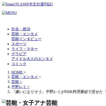
社会・政治
芸能・エンタメ
芸能
インタビュー
スポーツ
ライフ・マネー
グラビア
アイドル
大人のエンタメ
コミック
HOME
>
芸能・エンタメ
>
芸能
>
平野レミ
>
「嫌いになりそう」平野レミがNHK料理番組で見せた
芸能