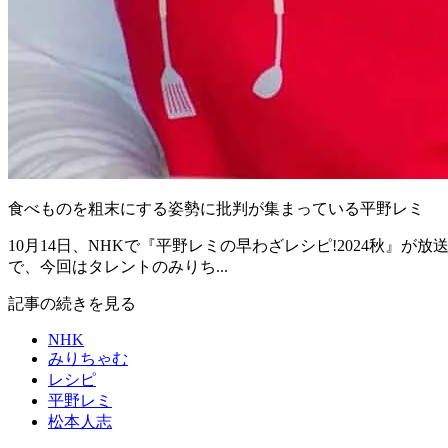
食べものを粗末にする姿勢に批判が集まっている平野レミ
10月14日、NHKで『平野レミの早わざレシピ!2024秋
で、今回はタレントのみりち...
記事の続きを見る
NHK
みりちゃむ
レシピ
平野レミ
松本人志