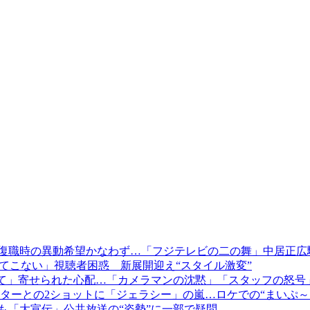
も、復職時の異動希望かなわず…「フジテレビの二の舞」中居正
てこない」視聴者困惑 新展開迎え“スタイル激変”
あげて」寄せられた心配…「カメラマンの沈黙」「スタッフの怒号
ターとの2ショットに「ジェラシー」の嵐…ロケでの“まいぷ～
も「大宣伝」公共放送の“姿勢”に一部で疑問