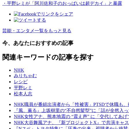
・平野レミが「阿川佐和子のおっぱいは超デカイ」と暴露
芸能・エンタメ一覧をもっと見る
今、あなたにおすすめの記事
関連キーワードの記事を探す
NHK
みりちゃむ
レシピ
平野レミ
松本人志
NHK職員が番組出演者から「性被害」PTSDで休職
『風、薫る』上坂樹里の“不自然髪型”に「話が全然入っ
NHK女性アナ、熊本地震の “震え声” に「交代して
NHK大谷舞風アナ、『新プロジェクトX』で共演キャス
『Nスペ』トヨタ特集に「圧巻の出来」視聴者から絶賛