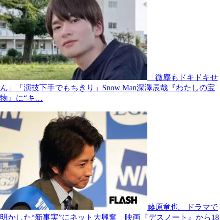
「微塵もドキドキせ
ん」「演技下手でもちきり」Snow Man深澤辰哉『わたしの宝
物』に“キ…
藤原竜也 ドラマで
明かした“新事実”にネット大興奮 映画『デスノート』から18