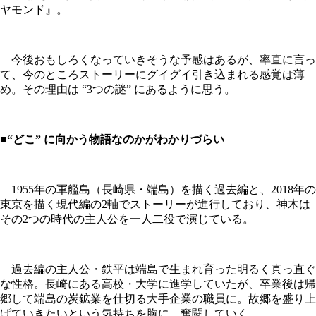
ヤモンド』。
今後おもしろくなっていきそうな予感はあるが、率直に言っ
て、今のところストーリーにグイグイ引き込まれる感覚は薄
め。その理由は “3つの謎” にあるように思う。
■“どこ” に向かう物語なのかがわかりづらい
1955年の軍艦島（長崎県・端島）を描く過去編と、2018年の
東京を描く現代編の2軸でストーリーが進行しており、神木は
その2つの時代の主人公を一人二役で演じている。
過去編の主人公・鉄平は端島で生まれ育った明るく真っ直ぐ
な性格。長崎にある高校・大学に進学していたが、卒業後は帰
郷して端島の炭鉱業を仕切る大手企業の職員に。故郷を盛り上
げていきたいという気持ちを胸に、奮闘していく。