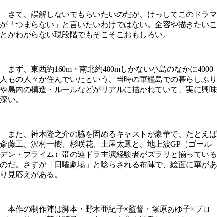
さて、誤解しないでもらいたいのだが、けっしてこのドラマ
が「つまらない」と言いたいわけではない。全容や描きたいこ
とがわからない現段階でもそこそこおもしろい。
まず、東西約160m・南北約480mしかない小島のなかに4000
人もの人々が住んでいたという、当時の軍艦島での暮らしぶり
や島内の構造・ルールなどがリアルに描かれていて、実に興味
深い。
また、神木隆之介の脇を固めるキャストが豪華で、たとえば
斎藤工、沢村一樹、杉咲花、土屋太鳳と、地上波GP（ゴール
デン・プライム）帯の連ドラ主演経験者がズラリと揃っている
のだ。さすが「日曜劇場」と唸らされる布陣で、絵面に華があ
り見応えがある。
本作の制作陣は脚本・野木亜紀子×監督・塚原あゆ子×プロ