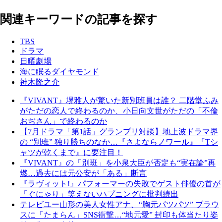
関連キーワードの記事を探す
TBS
ドラマ
日曜劇場
海に眠るダイヤモンド
神木隆之介
『VIVANT』堺雅人が驚いた新別班員は誰？ 二階堂ふみ
がただの恋人で終わるのか、小日向文世がただの「不倫
おぢさん」で終わるのか
【7月ドラマ「第1話」グランプリ対談】地上波ドラマ界
の “別班” 独り勝ちのなか…『さよならノワール』『Tシ
ャツが乾くまで』に要注目！
『VIVANT』の「別班」を小泉大臣が否定も“実在論”再
燃…過去には元公安が「ある」断言
『ラヴィット!』パフォーマーの失敗でゲスト俳優の首が
「ぐにゃり」笑えないハプニングに批判続出
テレビユー山形の美人女性アナ、“胸元パツパツ” ブラウ
スに「たまらん」SNS衝撃…“地元愛” 封印も体当たり姿