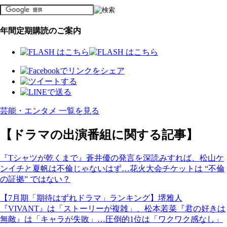
年間定期購読のご案内
芸能・エンタメ 一覧を見る
【ドラマの出演番組に関する記事】
『Tシャツが乾くまで』蒼井優の発言を深読みすれば、松山ケ
ンイチと夏帆は不倫じゃないはず…花火大会チケットは “不倫
の証拠” ではない？
【7月期「期待はずれドラマ」ランキング】堺雅人
『VIVANT』は「ストーリーが複雑」、松本若菜『君の好きは
無敵』は「キャラが失敗」…圧倒的1位は「ワクワク感なし」