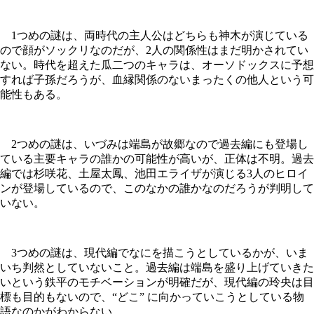
1つめの謎は、両時代の主人公はどちらも神木が演じている
ので顔がソックリなのだが、2人の関係性はまだ明かされてい
ない。時代を超えた瓜二つのキャラは、オーソドックスに予想
すれば子孫だろうが、血縁関係のないまったくの他人という可
能性もある。
2つめの謎は、いづみは端島が故郷なので過去編にも登場し
ている主要キャラの誰かの可能性が高いが、正体は不明。過去
編では杉咲花、土屋太鳳、池田エライザが演じる3人のヒロイ
ンが登場しているので、このなかの誰かなのだろうが判明して
いない。
3つめの謎は、現代編でなにを描こうとしているかが、いま
いち判然としていないこと。過去編は端島を盛り上げていきた
いという鉄平のモチベーションが明確だが、現代編の玲央は目
標も目的もないので、“どこ” に向かっていこうとしている物
語なのかがわからない。