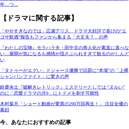
年…つ…
【ドラマに関する記事】
「やせすぎなのでは」広瀬アリス、ドラマ大好評で喜びの“エ
ゴサ飲酒”報告もファンから集まる「大丈夫？」の声
『わたしの宝物』モラハラ夫・田中圭の善人化が素直に喜べな
い…展開が気になるも感情が揺さぶられすぎて観るのがしんど
い
「タトゥーがエグい」ドジャース優勝で話題に“本場”の「上裸
シャンパンファイト」に驚きの声
鈴鹿央士『嘘解きレトリック』ミステリーとしては “ヌルい”
のに「恋愛ドラマの月9」にトドメを刺す可能性
木村葉月「ショート動画が驚異の290万回再生！」 注目女優の
素顔
今、あなたにおすすめの記事