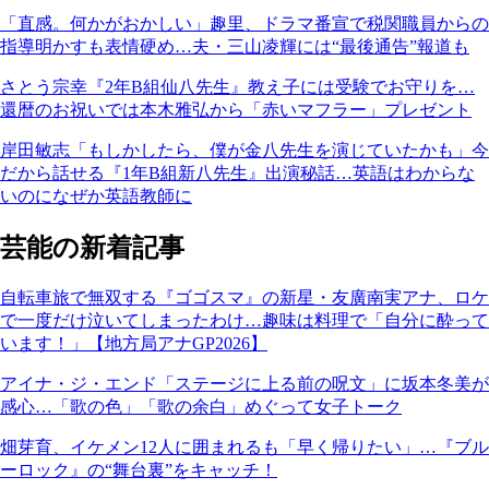
「直感。何かがおかしい」趣里、ドラマ番宣で税関職員からの
指導明かすも表情硬め…夫・三山凌輝には“最後通告”報道も
さとう宗幸『2年B組仙八先生』教え子には受験でお守りを…
還暦のお祝いでは本木雅弘から「赤いマフラー」プレゼント
岸田敏志「もしかしたら、僕が金八先生を演じていたかも」今
だから話せる『1年B組新八先生』出演秘話…英語はわからな
いのになぜか英語教師に
芸能の新着記事
自転車旅で無双する『ゴゴスマ』の新星・友廣南実アナ、ロケ
で一度だけ泣いてしまったわけ…趣味は料理で「自分に酔って
います！」【地方局アナGP2026】
アイナ・ジ・エンド「ステージに上る前の呪文」に坂本冬美が
感心…「歌の色」「歌の余白」めぐって女子トーク
畑芽育、イケメン12人に囲まれるも「早く帰りたい」…『ブル
ーロック』の“舞台裏”をキャッチ！