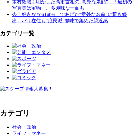
木村拓哉も明かした高市首相の“意外な素顔”…「最初の
写真集は宝物」、多趣味な一面も
杏「好きなYouTuber」であげた“意外な名前”に驚き続
出…パリ在住も“庶民派”趣味で集めた親近感
カテゴリ一覧
カテゴリ
社会・政治
ライフ・マネー