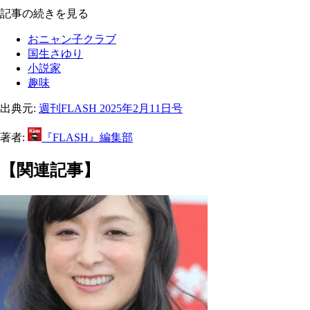
記事の続きを見る
おニャン子クラブ
国生さゆり
小説家
趣味
出典元:
週刊FLASH 2025年2月11日号
著者:
『FLASH』編集部
【関連記事】