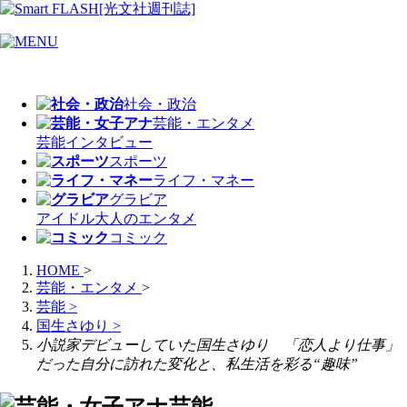
社会・政治
芸能・エンタメ
芸能
インタビュー
スポーツ
ライフ・マネー
グラビア
アイドル
大人のエンタメ
コミック
HOME
>
芸能・エンタメ
>
芸能
>
国生さゆり
>
小説家デビューしていた国生さゆり 「恋人より仕事」
だった自分に訪れた変化と、私生活を彩る“趣味”
芸能