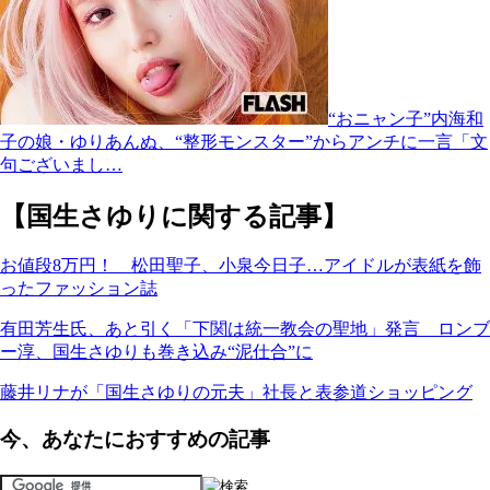
“おニャン子”内海和
子の娘・ゆりあんぬ、“整形モンスター”からアンチに一言「文
句ございまし…
【国生さゆりに関する記事】
お値段8万円！ 松田聖子、小泉今日子…アイドルが表紙を飾
ったファッション誌
有田芳生氏、あと引く「下関は統一教会の聖地」発言 ロンブ
ー淳、国生さゆりも巻き込み“泥仕合”に
藤井リナが「国生さゆりの元夫」社長と表参道ショッピング
今、あなたにおすすめの記事