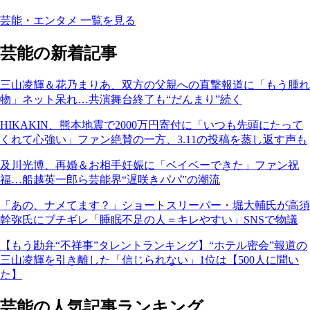
芸能・エンタメ 一覧を見る
芸能の新着記事
三山凌輝＆花乃まりあ、双方の父親への直撃報道に「もう腫れ
物」ネット呆れ…共演舞台終了も“だんまり”続く
HIKAKIN、熊本地震で2000万円寄付に「いつも先頭にたって
くれて心強い」ファン絶賛の一方、3.11の投稿を蒸し返す声も
及川光博、再婚＆お相手妊娠に「ベイベーできた」ファン祝
福…船越英一郎ら芸能界“遅咲きパパ”の潮流
「あの、ナメてます？」ショートスリーパー・堀大輔氏が高須
幹弥氏にブチギレ「睡眠不足の人＝キレやすい」SNSで物議
【もう勘弁“不祥事”タレントランキング】“ホテル密会”報道の
三山凌輝を引き離した「信じられない」1位は【500人に聞い
た】
芸能の人気記事ランキング