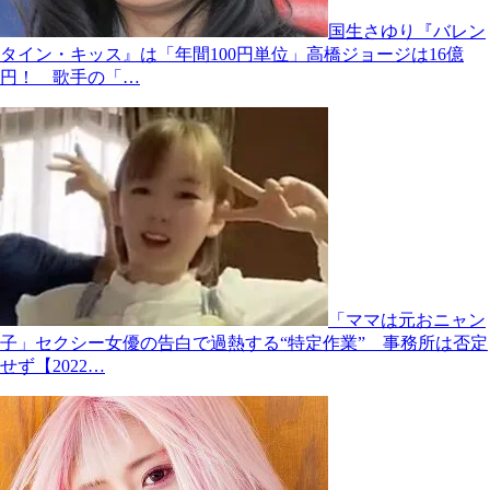
国生さゆり『バレン
タイン・キッス』は「年間100円単位」高橋ジョージは16億
円！ 歌手の「…
「ママは元おニャン
子」セクシー女優の告白で過熱する“特定作業” 事務所は否定
せず【2022…