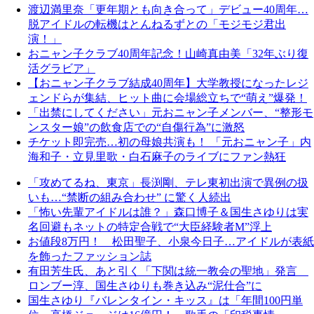
渡辺満里奈「更年期とも向き合って」デビュー40周年…
脱アイドルの転機はとんねるずとの「モジモジ君出
演！」
おニャン子クラブ40周年記念！山崎真由美「32年ぶり復
活グラビア」
【おニャン子クラブ結成40周年】大学教授になったレジ
ェンドらが集結、ヒット曲に会場総立ちで“萌え”爆発！
「出禁にしてください」元おニャン子メンバー、“整形モ
ンスター娘”の飲食店での“自傷行為”に激怒
チケット即完売…初の母娘共演も！ 「元おニャン子」内
海和子・立見里歌・白石麻子のライブにファン熱狂
「攻めてるね、東京」長渕剛、テレ東初出演で異例の扱
いも…“禁断の組み合わせ” に驚く人続出
「怖い先輩アイドルは誰？」森口博子＆国生さゆりは実
名回避もネットの特定合戦で“大臣経験者M”浮上
お値段8万円！ 松田聖子、小泉今日子…アイドルが表紙
を飾ったファッション誌
有田芳生氏、あと引く「下関は統一教会の聖地」発言
ロンブー淳、国生さゆりも巻き込み“泥仕合”に
国生さゆり『バレンタイン・キッス』は「年間100円単