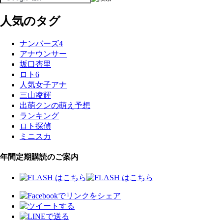
人気のタグ
ナンバーズ4
アナウンサー
坂口杏里
ロト6
人気女子アナ
三山凌輝
出萌クンの萌え予想
ランキング
ロト探偵
ミニスカ
年間定期購読のご案内