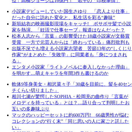
位」高橋ジョージは16億円！ 歌手の「印税事情」
小説家デビューしていた国生さゆり 「恋人より仕事」
だった自分に訪れた変化と、私生活を彩る“趣味”
新垣結衣の映画撮影現場をキャッチ! ボサボサ髪で小説
家を熱演、「妊活で仕事セーブ」報道はなんだった？
松本人志から「言葉」の影響受けた18歳小説家が文藝賞
受賞 一方で元芸人からは「終わっている」痛烈批判も
出版不況でも増える小説家志望者 苦節13年の“しくじり
作家”がまとめた「失敗学」に同業者も「身につまされ
る」
エンタメ小説家「ライトノベルに参入しなかった理由」
を明かす…萌えキャラを年間3作も書けるのか
軟体9等身美女・相沢菜々子「30歳を目前に、髪を40セン
チくらい切りました」
相川七瀬が驚愕したSOPHIA・松岡充の曲作り「言葉が
メロディを持っている」とは？…語り合って判明したお
互いの多趣味ぶり
マックのハッピーセットに約600万円! 66歳男性が悩む
コレクションの“行く末”「同じ思いの人に家ごと託した
い」