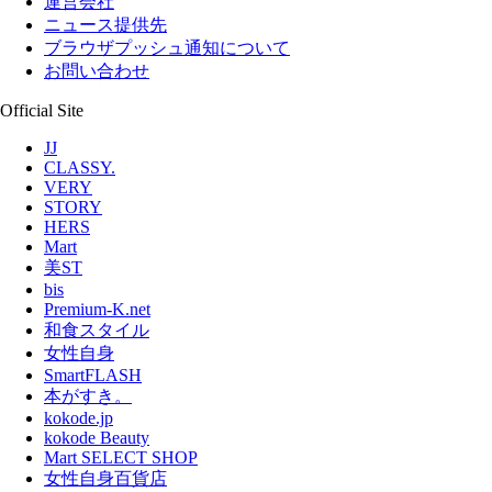
運営会社
ニュース提供先
ブラウザプッシュ通知について
お問い合わせ
Official Site
JJ
CLASSY.
VERY
STORY
HERS
Mart
美ST
bis
Premium-K.net
和食スタイル
女性自身
SmartFLASH
本がすき。
kokode.jp
kokode Beauty
Mart SELECT SHOP
女性自身百貨店