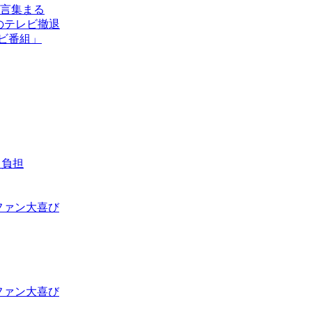
言集まる
のテレビ撤退
ビ番組」
る負担
ファン大喜び
ファン大喜び