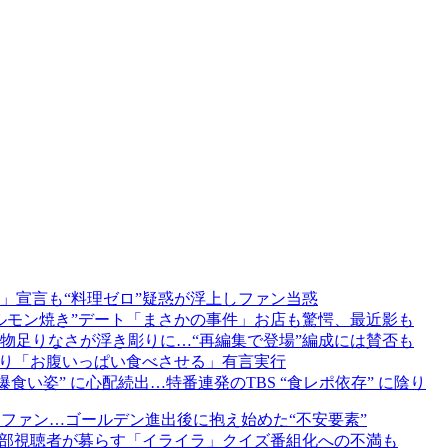
」宣言も“料理ゼロ”疑惑が浮上しファン当惑
ルモン焼き”デート「まさかの事件」お店も驚愕、最近影も
物足りなさが浮き彫りに…“再編集で登場”編成には賛否も
こり「お腹いっぱい食べさせる」有言実行
い姿” に心配続出…特番連発のTBS “食レポ依存” に陰り
モヤるファン…ゴールデン進出後に抱え始めた“不安要素”
一部視聴者が募らす「イライラ」クイズ番組化への不満も