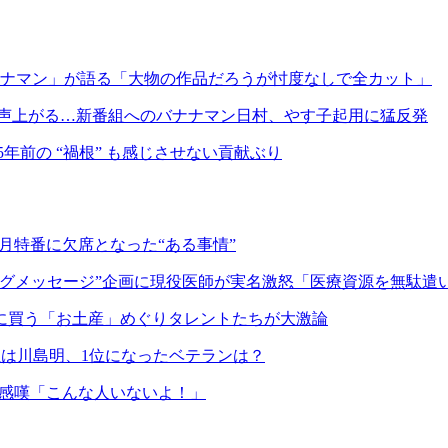
ナナマン」が語る「大物の作品だろうが忖度なしで全カット」
の声上がる…新番組へのバナナマン日村、やす子起用に猛反発
5年前の “禍根” も感じさせない貢献ぶり
月特番に欠席となった“ある事情”
ングメッセージ”企画に現役医師が実名激怒「医療資源を無駄遣
に買う「お土産」めぐりタレントたちが大激論
位は川島明、1位になったベテランは？
も感嘆「こんな人いないよ！」