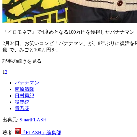
『イロモネア』で4度めとなる100万円を獲得したバナナマン
2月24日、お笑いコンビ「バナナマン」が、8年ぶりに復活を
殺”で、みごと100万円を...
記事の続きを見る
1
2
バナナマン
南原清隆
日村勇紀
設楽統
貴乃花
出典元:
SmartFLASH
著者:
『FLASH』編集部