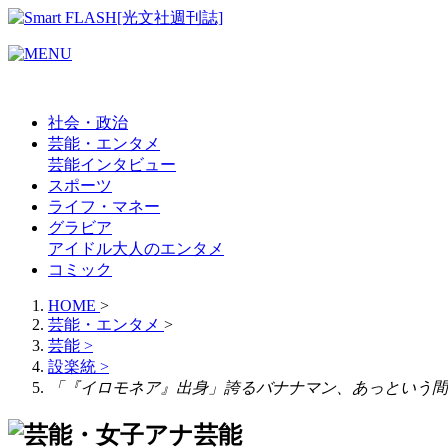
社会・政治
芸能・エンタメ
芸能
インタビュー
スポーツ
ライフ・マネー
グラビア
アイドル
大人のエンタメ
コミック
HOME
>
芸能・エンタメ
>
芸能
>
設楽統
>
「『イロモネア』出身」誇るバナナマン、あっという間に
芸能