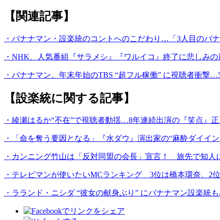
【関連記事】
・バナナマン・設楽統のコントへのこだわり…「3人目のバ
・NHK、人気番組『サラメシ』『ワルイコ』終了に悲しみ
・バナナマン、年末年始のTBS “超フル稼働” に視聴者衝撃…
【設楽統に関する記事】
・綾瀬はるか“不在”で視聴者動揺…8年連続出演の『笑点』正
・「命を奪う要因となる」『水ダウ』演出家の“麻酔ダイイ
・カンニング竹山は「反対同盟の会長」宣言！ 旅先で知人
・テレビマンが使いたいMCランキング 3位は橋本環奈、2
・ラランド・ニシダ “彼女の献身ぶり” にバナナマン設楽統