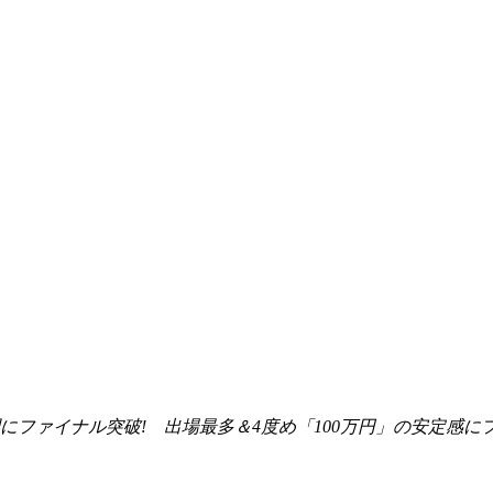
ファイナル突破! 出場最多＆4度め「100万円」の安定感に