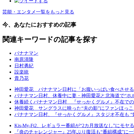
芸能・エンタメ一覧をもっと見る
今、あなたにおすすめの記事
関連キーワードの記事を探す
バナナマン
南原清隆
日村勇紀
設楽統
貴乃花
神田愛花 バナナマン日村に「お腹いっぱい食べさせる
バナナマン日村、休養中に妻・神田愛花と北海道で“ホ
休養続くバナナマン日村 『せっかくグルメ』不在での
神田愛花 サングラスに映った“夫の影”にファンほっ
バナナマン日村、『せっかくグルメ』スタジオ不在も “爆食
Kis-My-Ft2、レギュラー番組が“2カ月放送なし”に
『炎のチャレンジャー』25年ぶり復活も“番組構成”に