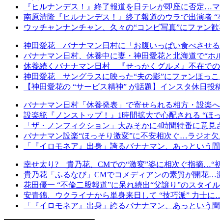
『ヒルナンデス！』終了報道を日テレが即座に否定…マ
南原清隆『ヒルナンデス！』終了報道のウラで出演者 “
ウッチャンナンチャン、久々の“コンビ写真”にファン
神田愛花 バナナマン日村に「お腹いっぱい食べさせる
バナナマン日村、休養中に妻・神田愛花と北海道で“ホ
休養続くバナナマン日村 『せっかくグルメ』不在での
神田愛花 サングラスに映った“夫の影”にファンほっ
【神田愛花の “サービス精神” が話題】インスタ休日投
バナナマン日村「休養発表」で寄せられる相方・設楽への
設楽統『ノンストップ！』1時間拡大で心配される “ほ
「ザ・ノンフィクション」大みそかに4時間特番に意見
バナナマン設楽“ほっそり激変”に不安相次ぐ…ラジオ
「『イロモネア』出身」誇るバナナマン、あっという間に
幸せ太り? 貴乃花、CMでの“激変”姿に相次ぐ指摘…“
貴乃花「ふるなび」CMでコメディアンの素質が開花…激
花田優一 “不倫二股報道”に呆れ続出“父譲り”のスタイ
安青錦、ウクライナから単身来日して “技巧派” 力士
「『イロモネア』出身」誇るバナナマン、あっという間に