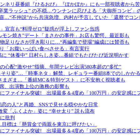
ンネリ昼番組『ひるおび』『ぽかぽか』にも一部視聴者から苦
卒業ラッシュ” の不穏…ウンナンに忍びよる「大御所コンビ」
歓喜…“不仲説”から共演急増、内村が予言していた「還暦でコン
」宣言も“料理ゼロ”疑惑が浮上しファン当惑
ルモン焼き”デート「まさかの事件」お店も驚愕、最近影も
物足りなさが浮き彫りに…“再編集で登場”編成には賛否も
こり「お腹いっぱい食べさせる」有言実行
稿に “休養中” 日村らしき姿…番組でもたびたび近況明かす
心配“激やせ”指摘、年間テレビ出演580本超の“多忙”
っそり姿”…「時事ネタ」解禁、レギュラー番組8本でのしかか
さまざま…「番組MC＆特別ゲスト」に不安抱く視聴者も
欠席、出演数上位の激務の影響も
ファイナル突破! 出場最多＆4度め「100万円」の安定感に
初恋の人”と再婚、SNSで見せる穏やかな日常
変「ふくよか」姿に “幸せ太り” 説も流布
ルに批判
に…目標は「懸賞金で両親を東京に呼びたい」
ファイナル突破! 出場最多＆4度め「100万円」の安定感に