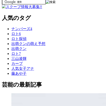
人気のタグ
ナンバーズ4
ロト6
ロト探偵
出萌クンの萌え予想
出萌クン
ロト7
三山凌輝
カープ
人気女子アナ
藤あや子
芸能の最新記事