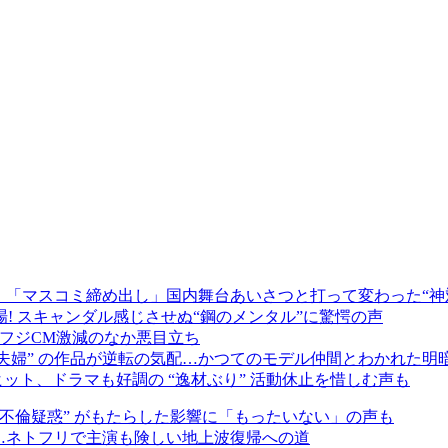
 「マスコミ締め出し」国内舞台あいさつと打って変わった“神
! スキャンダル感じさせぬ“鋼のメンタル”に驚愕の声
…フジCM激減のなか悪目立ち
夫婦” の作品が逆転の気配…かつてのモデル仲間とわかれた明
ット、ドラマも好調の “逸材ぶり” 活動休止を惜しむ声も
不倫疑惑” がもたらした影響に「もったいない」の声も
否…ネトフリで主演も険しい地上波復帰への道