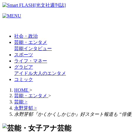
社会・政治
芸能・エンタメ
芸能
インタビュー
スポーツ
ライフ・マネー
グラビア
アイドル
大人のエンタメ
コミック
HOME
>
芸能・エンタメ
>
芸能
>
永野芽郁
>
永野芽郁『かくかくしかじか』好スタート報道も “俳優
芸能