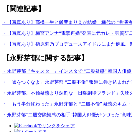
【関連記事】
・【写真あり】高橋一生と飯豊まりえが結婚！稀代の “共演者
・【写真あり】梅宮アンナ“電撃再婚”発表に元カレ・羽賀研二
・【写真あり】指原莉乃プロデュースアイドルにまた逆風、
【永野芽郁に関する記事】
・永野芽郁『キャスター』インスタで “二股疑惑” 韓国人俳
・「嘘をつくなよ」永野芽郁 “二股不倫” 報道に巻き込まれた
・永野芽郁、不倫疑惑より深刻な「日曜劇場ブランド」失墜
・「もう半分終わった」永野芽郁と “二股不倫” 疑惑のキム・
・永野芽郁“二股交際疑惑の相手”韓国人俳優がつづった“意味