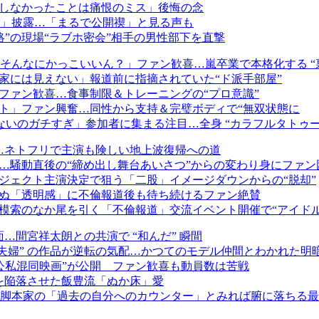
定しなかったことは痛恨のミス」後悔の念
」披露…「まるで公開禊」と見る声も
”の現場“ラブホ密会”相手の男性部下を直撃
んなにかっこいいん？」ファン歓喜…嵐卒業で本格化する “裏
家には見えない」報道前に指摘されていた“ド派手部屋”
ファン歓喜…食事制限＆トレーニングの“プロ意識”
イト」ファン興奮…同性から支持＆完璧ボディで“無双状態に
いのガチすぎ」参加者に集まる注目…全身 “カラフルタトゥー
否…ネトフリで主演も険しい地上波復帰への道
…騒動直後の“締め出し舞台あいさつ”からの変わり身にファン
ジェクト主演決定で狙う「二股」イメージダウンからの“脱却”
らぬ「透明感」に不倫報道後も待ち続けるファン絶賛
帰模索のなか尾を引く「不倫報道」交流イベント開催で“アイドル
…間宮祥太朗との共演で “和んだ” 瞬間
夫婦” の作品が逆転の気配…かつてのモデル仲間とわかれた明
公私混同映画”が公開 ファン歓喜も動員数は苦戦
 を陥落させた飯豊流「ぬか床」愛
脚本家の「過去の自分へのカウンター」とみれば腑に落ちる最