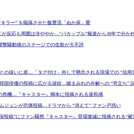
キラー” を陥落させた飯豊流「ぬか床」愛
が反応も周囲は冷ややか…“バカップル”報道から30年で分か
襲撃騒動後のステージでの生歌が大不評
優との扱いに差…「タグ付け」外しで懸念される現場での “信用
韓国俳優の投稿に広がる波紋…嘘まみれの弁解への “苛立ち” 
の危機…『キャスター』脚本に指摘される違和感
ムジュンが悲痛投稿…ドラマから “消えて” ファン戸惑い
深投稿”にファン騒然『キャスター』登場激減に指摘される“被