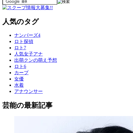
人気のタグ
ナンバーズ4
ロト探偵
ロト7
人気女子アナ
出萌クンの萌え予想
ロト6
カープ
女優
水着
アナウンサー
芸能の最新記事