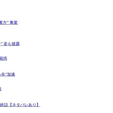
方” 事業
” 姿も披露
困惑
化”加速
暗
終話【ネタバレあり】