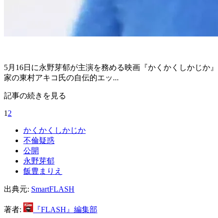
5月16日に永野芽郁が主演を務める映画『かくかくしかじか
家の東村アキコ氏の自伝的エッ...
記事の続きを見る
1
2
かくかくしかじか
不倫疑惑
公開
永野芽郁
飯豊まりえ
出典元:
SmartFLASH
著者:
『FLASH』編集部