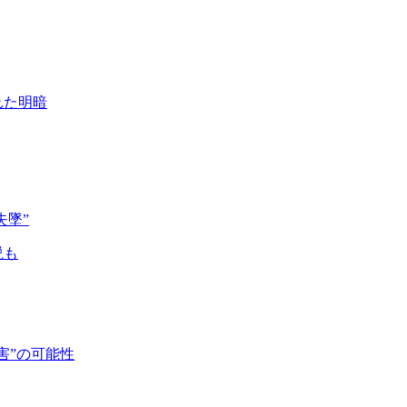
れた明暗
失墜”
説も
害”の可能性