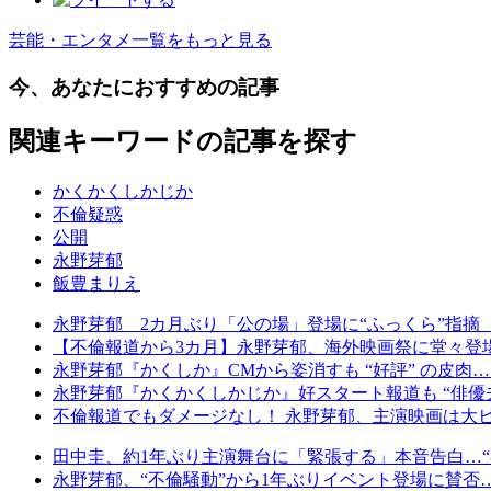
芸能・エンタメ一覧をもっと見る
今、あなたにおすすめの記事
関連キーワードの記事を探す
かくかくしかじか
不倫疑惑
公開
永野芽郁
飯豊まりえ
永野芽郁 2カ月ぶり「公の場」登場に“ふっくら”指摘
【不倫報道から3カ月】永野芽郁、海外映画祭に堂々登場
永野芽郁『かくしか』CMから姿消すも “好評” の皮肉
永野芽郁『かくかくしかじか』好スタート報道も “俳優
不倫報道でもダメージなし！ 永野芽郁、主演映画は大ヒ
田中圭、約1年ぶり主演舞台に「緊張する」本音告白…“
永野芽郁、“不倫騒動”から1年ぶりイベント登場に賛