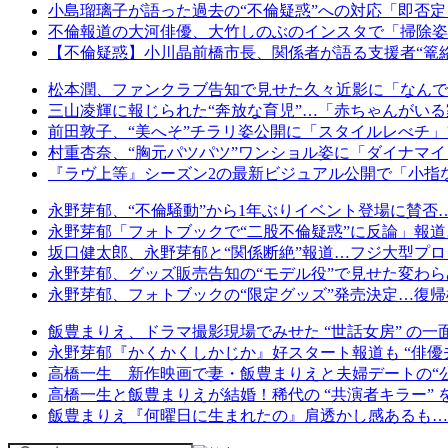
小島瑠璃子が語った過去の“不倫疑惑”への対応「即否
不倫報道の大河俳優、大竹しのぶのインスタで「掃除姿
【不倫疑惑】小川晶前橋市長、関係者が語る支援者“篭絡
松本潤、ファンクラブ告知で見せた久々近影に「なんでそ
三山凌輝に報じられた“奔放な育児”…「赤ちゃんがいる
前田敦子、“美へそ”チラリ姿公開に「スタイルレべチ」
村重杏奈、“胸元パツパツ”ワンショル姿に「ダイナマ
『ラヴ上等』シーズン2の最新ビジュアル公開で「小指な
永野芽郁、“不倫騒動”から1年ぶりイベント登場に賛
永野芽郁「フォトブックで“二股不倫疑惑”に反論」報道
坂口健太郎、永野芽郁と“関係断絶”報道…フジ大型プロ
永野芽郁、グッズ販売告知の“モデル役”で見せた変わ
永野芽郁、フォトブックの“限定グッズ”発売決定…復
飯豊まりえ、ドラマ撮影現場でみせた “世話女房” の一面
永野芽郁『かくかくしかじか』好スタート報道も “俳優
高橋一生 新作映画で妻・飯豊まりえと夫婦デートの“
高橋一生と飯豊まりえが結婚！稀代の “共演者キラー”
飯豊まりえ『何曜日に生まれたの』肩透かし感あるも…