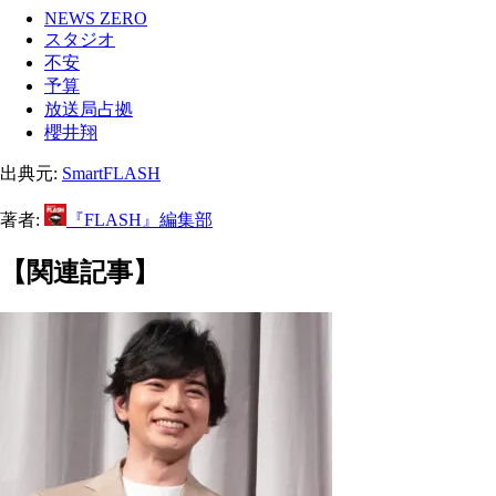
NEWS ZERO
スタジオ
不安
予算
放送局占拠
櫻井翔
出典元:
SmartFLASH
著者:
『FLASH』編集部
【関連記事】