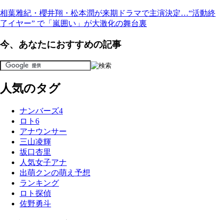
相葉雅紀・櫻井翔・松本潤が来期ドラマで主演決定…“活動終
了イヤー” で「嵐囲い」が大激化の舞台裏
今、あなたにおすすめの記事
人気のタグ
ナンバーズ4
ロト6
アナウンサー
三山凌輝
坂口杏里
人気女子アナ
出萌クンの萌え予想
ランキング
ロト探偵
佐野勇斗