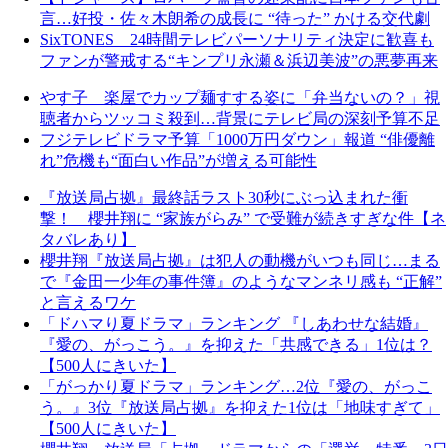
言…好投・佐々木朗希の成長に “待った” かける交代劇
SixTONES 24時間テレビパーソナリティ決定に歓喜も
ファンが警戒する“キンプリ永瀬＆浜辺美波”の悪夢再来
やす子 楽屋でカップ麺すする姿に「弁当ないの？」視
聴者からツッコミ殺到…背景にテレビ局の深刻予算不足
フジテレビドラマ予算「1000万円ダウン」報道 “俳優離
れ”危機も“面白い作品”が増える可能性
『放送局占拠』最終話ラスト30秒にぶっ込まれた衝
撃！ 櫻井翔に “家族がらみ” で受難が続きすぎな件【ネ
タバレあり】
櫻井翔『放送局占拠』は犯人の動機がいつも同じ…まる
で『金田一少年の事件簿』のようなマンネリ感も “正解”
と言えるワケ
「ドハマり夏ドラマ」ランキング 『しあわせな結婚』
『愛の、がっこう。』を抑えた「共感できる」1位は？
【500人にきいた】
「がっかり夏ドラマ」ランキング…2位『愛の、がっこ
う。』3位『放送局占拠』を抑えた1位は「地味すぎて」
【500人にきいた】