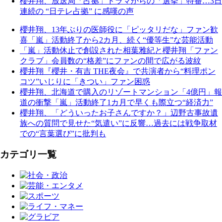
櫻井翔、放送局「占拠」ドラマからの「選挙」特番…3日
連続の “日テレ占拠” に感嘆の声
櫻井翔、13年ぶりの医師役に「ピッタリだな」ファン歓
喜「嵐」活動終了から2カ月、続く“優等生”な芸能活動
「嵐」活動休止で創設された相葉雅紀と櫻井翔「ファン
クラブ」会員数の“格差”にファンの間で広がる波紋
櫻井翔『櫻井・有吉 THE夜会』で共演者から“料理ポン
コツ”いじりに「きつい」ファン困惑
櫻井翔、北海道で購入のリゾートマンション「4億円」報
道の衝撃「嵐」活動終了1カ月で早くも際立つ“経済力”
櫻井翔、「どういったお子さんですか？」辺野古事故遺
族への質問で見せた“気遣い”に反響…過去には戦争取材
での“言葉選び”に批判も
カテゴリ一覧