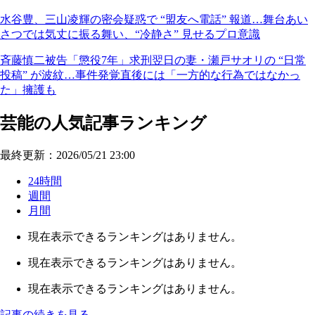
水谷豊、三山凌輝の密会疑惑で “盟友へ電話” 報道…舞台あい
さつでは気丈に振る舞い、“冷静さ” 見せるプロ意識
斉藤慎二被告「懲役7年」求刑翌日の妻・瀬戸サオリの “日常
投稿” が波紋…事件発覚直後には「一方的な行為ではなかっ
た」擁護も
芸能の人気記事ランキング
最終更新：2026/05/21 23:00
24時間
週間
月間
現在表示できるランキングはありません。
現在表示できるランキングはありません。
現在表示できるランキングはありません。
記事の続きを見る