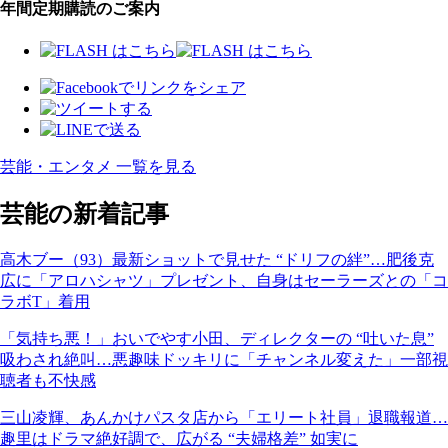
年間定期購読のご案内
芸能・エンタメ 一覧を見る
芸能の新着記事
高木ブー（93）最新ショットで見せた “ドリフの絆”…肥後克
広に「アロハシャツ」プレゼント、自身はセーラーズとの「コ
ラボT」着用
「気持ち悪！」おいでやす小田、ディレクターの “吐いた息”
吸わされ絶叫…悪趣味ドッキリに「チャンネル変えた」一部視
聴者も不快感
三山凌輝、あんかけパスタ店から「エリート社員」退職報道…
趣里はドラマ絶好調で、広がる “夫婦格差” 如実に