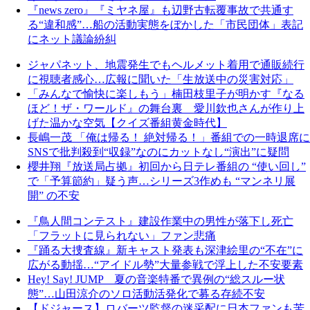
『news zero』『ミヤネ屋』も辺野古転覆事故で共通す
る“違和感”…船の活動実態をぼかした「市民団体」表記
にネット議論紛糾
ジャパネット、地震発生でもヘルメット着用で通販続行
に視聴者感心…広報に聞いた「生放送中の災害対応」
「みんなで愉快に楽しもう」楠田枝里子が明かす『なる
ほど！ザ・ワールド』の舞台裏 愛川欽也さんが作り上
げた温かな空気【クイズ番組黄金時代】
長嶋一茂 「俺は帰る！ 絶対帰る！」番組での一時退席に
SNSで批判殺到“収録”なのにカットなし“演出”に疑問
櫻井翔『放送局占拠』初回から日テレ番組の “使い回し”
で「予算節約」疑う声…シリーズ3作めも “マンネリ展
開” の不安
『鳥人間コンテスト』建設作業中の男性が落下し死亡
「フラットに見られない」ファン悲痛
『踊る大捜査線』新キャスト発表も深津絵里の“不在”に
広がる動揺…“アイドル勢”大量参戦で浮上した不安要素
Hey! Say! JUMP 夏の音楽特番で異例の“総スルー状
態”…山田涼介のソロ活動活発化で募る存続不安
【ドジャース】ロバーツ監督の迷采配に日本ファンも苦