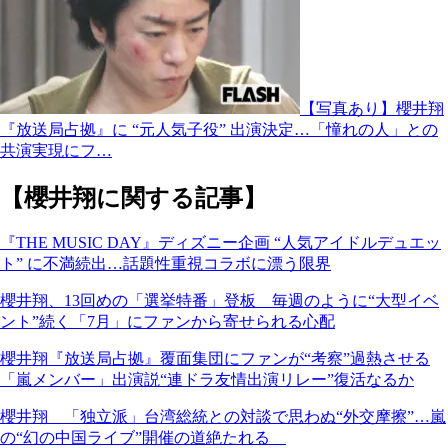
【写真あり】櫻井翔
『放送局占拠』に “元人気子役” 出演決定…「憧れの人」との
共演実現にフ…
【櫻井翔に関する記事】
『THE MUSIC DAY』ディズニー企画 “人気アイドルデュエッ
ト” に不満続出…話題性重視コラボに漂う限界
櫻井翔、13回めの「選挙特番」登板 毎週のように“大型イベ
ント”続く「7月」にファンから寄せられる心配
櫻井翔『放送局占拠』覆面集団にファンが“考察”過熱させる
「嵐メンバー」出演説“連ドラ友情出演リレー”復活なるか
櫻井翔 「独立派」台湾総統との対談で思わぬ“外交摩擦”…嵐
の“幻の中国ライブ”開催の道絶たれる