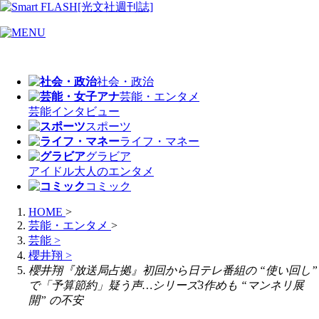
社会・政治
芸能・エンタメ
芸能
インタビュー
スポーツ
ライフ・マネー
グラビア
アイドル
大人のエンタメ
コミック
HOME
>
芸能・エンタメ
>
芸能
>
櫻井翔
>
櫻井翔『放送局占拠』初回から日テレ番組の “使い回し”
で「予算節約」疑う声…シリーズ3作めも “マンネリ展
開” の不安