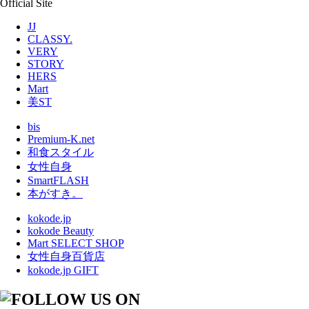
Official Site
JJ
CLASSY.
VERY
STORY
HERS
Mart
美ST
bis
Premium-K.net
和食スタイル
女性自身
SmartFLASH
本がすき。
kokode.jp
kokode Beauty
Mart SELECT SHOP
女性自身百貨店
kokode.jp GIFT