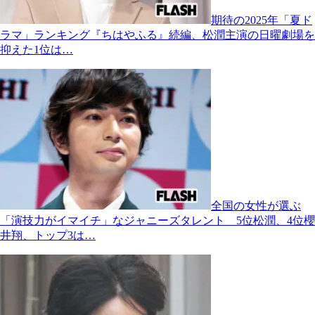
期待の2025年「夏ド
ラマ」ランキング『ちはやふる』続編、松潤主演の日曜劇場を
抑えた1位は…
全国の女性が選ぶ
「演技力がイマイチ」なジャニーズタレント 5位松潤、4位櫻
井翔、トップ3は…