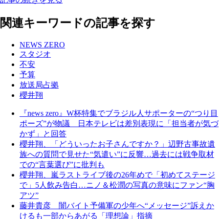
関連キーワードの記事を探す
NEWS ZERO
スタジオ
不安
予算
放送局占拠
櫻井翔
『news zero』W杯特集でブラジル人サポーターの“つり目
ポーズ”が物議 日本テレビは差別表現に「担当者が気づ
かず」と回答
櫻井翔、「どういったお子さんですか？」辺野古事故遺
族への質問で見せた“気遣い”に反響…過去には戦争取材
での“言葉選び”に批判も
櫻井翔、嵐ラストライブ後の26年めで「初めてステージ
で」5人飲み告白…ニノ＆松潤の写真の意味にファン“胸
アツ”
藤井貴彦 闇バイト予備軍の少年へ“メッセージ”訴えか
けるも一部からあがる「理想論」指摘