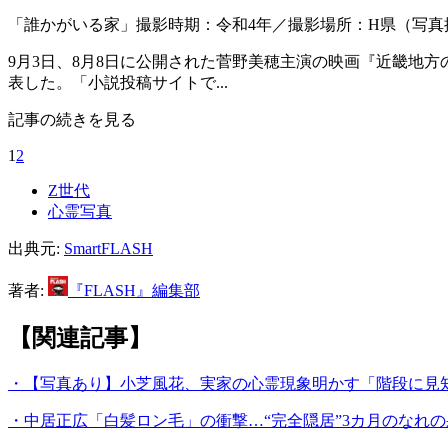
「誰かがいる家」撮影時期：令和4年／撮影場所：H県（写
9月3日、8月8日に公開された菅野美穂主演の映画『近畿地方
表した。「小説投稿サイトで...
記事の続きを見る
1
2
Z世代
心霊写真
出典元:
SmartFLASH
著者:
『FLASH』編集部
【関連記事】
・【写真あり】小芝風花、実家の心霊現象明かす「階段に見
・中居正広「白髪ロン毛」の衝撃…“完全隠居”3カ月のなれの