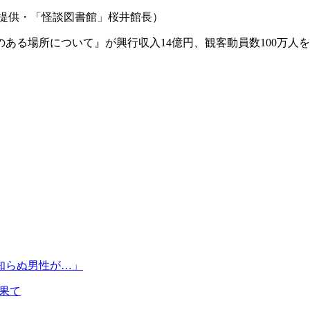
真提供・「怪談図書館」桜井館長）
のある場所について』が興行収入14億円、観客動員数100万
知らぬ男性が…」
果て