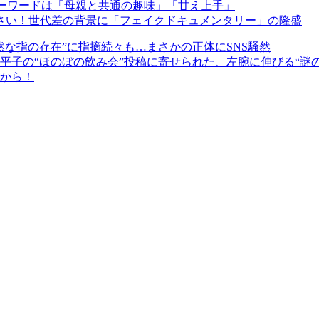
キーワードは「母親と共通の趣味」「甘え上手」
くさい！世代差の背景に「フェイクドキュメンタリー」の隆盛
な指の存在”に指摘続々も…まさかの正体にSNS騒然
子の“ほのぼの飲み会”投稿に寄せられた、左腕に伸びる“謎の
円から！