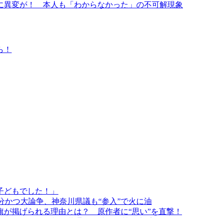
に異変が！ 本人も「わからなかった」の不可解現象
ら！
子どもでした！」
分かつ大論争、神奈川県議も“参入”で火に油
旗が掲げられる理由とは？ 原作者に“思い”を直撃！