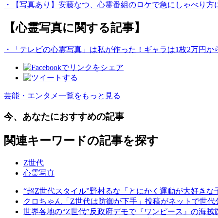
・【写真あり】安藤なつ、心霊番組のロケで急にしゃべり方
【心霊写真に関する記事】
・「テレビの心霊写真」は私が作った！ギャラは1枚2万円か
芸能・エンタメ一覧をもっと見る
今、あなたにおすすめの記事
関連キーワードの記事を探す
Z世代
心霊写真
“超Z世代スタイル”野村るな「とにかく運動が大好きな
クロちゃん「Z世代は防御が下手」投稿がネットで世代
世界各地の“Z世代”反政府デモで『ワンピース』の海賊