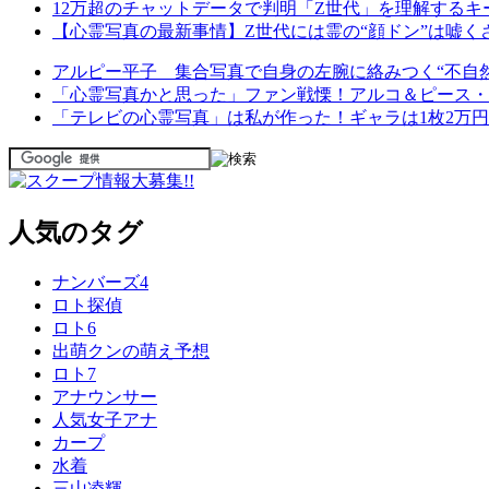
12万超のチャットデータで判明「Z世代」を理解する
【心霊写真の最新事情】Z世代には霊の“顔ドン”は嘘
アルピー平子 集合写真で自身の左腕に絡みつく“不自然
「心霊写真かと思った」ファン戦慄！アルコ＆ピース・平
「テレビの心霊写真」は私が作った！ギャラは1枚2万
人気のタグ
ナンバーズ4
ロト探偵
ロト6
出萌クンの萌え予想
ロト7
アナウンサー
人気女子アナ
カープ
水着
三山凌輝